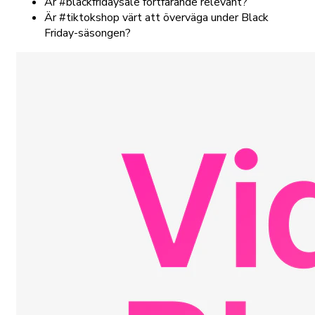
Är #blackfridaysale fortfarande relevant?
Är #tiktokshop värt att överväga under Black
Friday-säsongen?