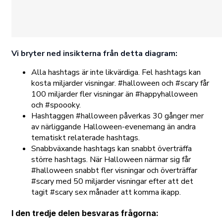
Vi bryter ned insikterna från detta diagram:
Alla hashtags är inte likvärdiga. Fel hashtags kan
kosta miljarder visningar. #halloween och #scary får
100 miljarder fler visningar än #happyhalloween
och #spoooky.
Hashtaggen #halloween påverkas 30 gånger mer
av närliggande Halloween-evenemang än andra
tematiskt relaterade hashtags.
Snabbväxande hashtags kan snabbt överträffa
större hashtags. När Halloween närmar sig får
#halloween snabbt fler visningar och överträffar
#scary med 50 miljarder visningar efter att det
tagit #scary sex månader att komma ikapp.
I den tredje delen besvaras frågorna: