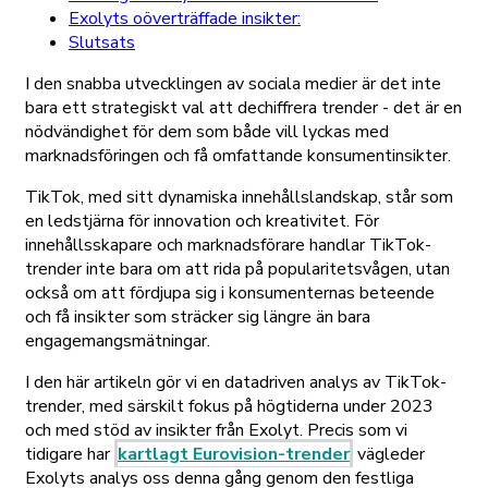
Exolyts oöverträffade insikter:
Slutsats
I den snabba utvecklingen av sociala medier är det inte
bara ett strategiskt val att dechiffrera trender - det är en
nödvändighet för dem som både vill lyckas med
marknadsföringen och få omfattande konsumentinsikter.
TikTok, med sitt dynamiska innehållslandskap, står som
en ledstjärna för innovation och kreativitet. För
innehållsskapare och marknadsförare handlar TikTok-
trender inte bara om att rida på popularitetsvågen, utan
också om att fördjupa sig i konsumenternas beteende
och få insikter som sträcker sig längre än bara
engagemangsmätningar.
I den här artikeln gör vi en datadriven analys av TikTok-
trender, med särskilt fokus på högtiderna under 2023
och med stöd av insikter från Exolyt. Precis som vi
tidigare har
kartlagt Eurovision-trender
vägleder
Exolyts analys oss denna gång genom den festliga