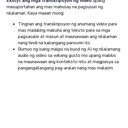
Exolyt ang mga transkripsyon ng video
upang
masuportahan ang mas mahusay na pagsusuri ng
nilalaman. Kaya maaari mong:
Tingnan ang transkripsyon ng anumang video para
mas madaling makuha ang teksto para sa mga
pagsasalin at masuri at maunawaan ang nilalaman
nang hindi na kailangang panoorin ito.
Bumuo ng isang maigsi na buod ng AI ng nilalamang
audio ng video sa wikang gusto mo upang mabilis
na maunawaan ang konteksto nito at magpasya sa
pangangailangang pag-aralan nang mas malalim.