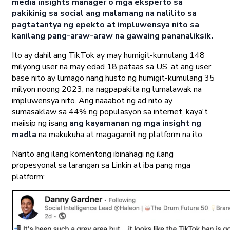
media insights manager o mga eksperto sa
pakikinig sa social ang malamang na nalilito sa
pagtatantya ng epekto at impluwensya nito sa
kanilang pang-araw-araw na gawaing pananaliksik.
Ito ay dahil ang TikTok ay may humigit-kumulang 148
milyong user na may edad 18 pataas sa US, at ang user
base nito ay lumago nang husto ng humigit-kumulang 35
milyon noong 2023, na nagpapakita ng lumalawak na
impluwensya nito. Ang naaabot ng ad nito ay
sumasaklaw sa 44% ng populasyon sa internet, kaya't
maiisip ng isang
ang kayamanan ng mga insight ng
madla
na makukuha at magagamit ng platform na ito.
Narito ang ilang komentong ibinahagi ng ilang
propesyonal sa larangan sa Linkin at iba pang mga
platform: