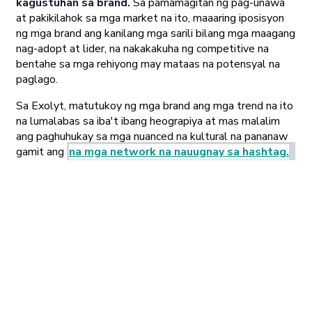
kagustuhan sa brand.
Sa pamamagitan ng pag-unawa
at pakikilahok sa mga market na ito, maaaring iposisyon
ng mga brand ang kanilang mga sarili bilang mga maagang
nag-adopt at lider, na nakakakuha ng competitive na
bentahe sa mga rehiyong may mataas na potensyal na
paglago.
Sa Exolyt, matutukoy ng mga brand ang mga trend na ito
na lumalabas sa iba't ibang heograpiya at mas malalim
ang paghuhukay sa mga nuanced na kultural na pananaw
gamit ang
na mga network na nauugnay sa hashtag.