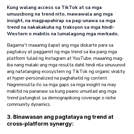
Kung walang access sa TikTok at sa mga
umuusbong na trend nito, mawawala ang mga
insight, na magpapahirap sa pag-unawa sa mga
trend na nakakakuha ng traksyon sa mga hindi-
Western o mabilis na lumalagong mga merkado.
Bagama't maaaring ilapat ang mga diskarte para sa
pagtukoy at paggamit ng mga trend sa iba pang mga
platform tulad ng Instagram at YouTube, maaaring mag-
iba nang malaki ang mga resulta dahil hindi nila sinusunod
ang natatanging ecosystem ng TikTok ng organic virality
at hyper-personalized na paghahatid ng content.
Nagreresulta ito sa mga gaps sa mga insight na may
makitid na pananaw sa kung paano umunlad ang mga
trend patungkol sa demograpikong coverage o niche
community dynamics.
3. Binawasan ang pagtataya ng trend at
cross-platform synergy: