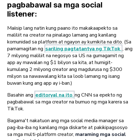
pagbabawal sa mga social
listener:
Maiisip lang natin kung paano ito makakaapekto sa
maliliit na creator na pinalago lamang ang kanilang
komunidad sa platform at ngayon ay kumikita na dito. (Sa
pamamagitan ng
sariling pagtatantya ng TikTok
, ang
7 milyong maliliit na negosyo sa US na gumagamit ng
app ay mawalan ng $1 bilyon sa kita, at humigit-
kumulang 2 milyong creator ang magdurusa ng $300
milyon sa nawawalang kita sa loob lamang ng isang
buwan kung ang app ay i-ban.)
Basahin ang
editoryal na ito
ng CNN sa epekto ng
pagbabawal sa mga creator na bumuo ng mga karera sa
TikTok.
Bagama't nakatuon ang mga social media manager sa
pag-iba-iba ng kanilang mga diskarte at pakikipagsosyo
sa mga multi-platform creator,
maraming mga social