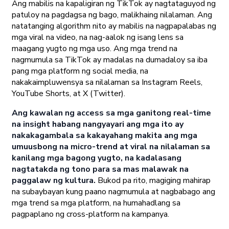
Ang mabilis na kapaligiran ng TikTok ay nagtataguyod ng
patuloy na pagdagsa ng bago, malikhaing nilalaman. Ang
natatanging algorithm nito ay mabilis na nagpapalabas ng
mga viral na video, na nag-aalok ng isang lens sa
maagang yugto ng mga uso. Ang mga trend na
nagmumula sa TikTok ay madalas na dumadaloy sa iba
pang mga platform ng social media, na
nakakaimpluwensya sa nilalaman sa Instagram Reels,
YouTube Shorts, at X (Twitter).
Ang kawalan ng access sa mga ganitong real-time
na insight habang nangyayari ang mga ito ay
nakakagambala sa kakayahang makita ang mga
umuusbong na micro-trend at viral na nilalaman sa
kanilang mga bagong yugto, na kadalasang
nagtatakda ng tono para sa mas malawak na
paggalaw ng kultura.
Bukod pa rito, magiging mahirap
na subaybayan kung paano nagmumula at nagbabago ang
mga trend sa mga platform, na humahadlang sa
pagpaplano ng cross-platform na kampanya.