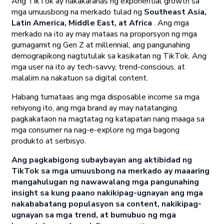
Ang TikTok ay nakakaranas ng exponential growth sa
mga umuusbong na merkado tulad ng
Southeast Asia,
Latin America, Middle East, at Africa
. Ang mga
merkado na ito ay may mataas na proporsyon ng mga
gumagamit ng Gen Z at millennial, ang pangunahing
demograpikong nagtutulak sa kasikatan ng TikTok. Ang
mga user na ito ay tech-savvy, trend-conscious, at
malalim na nakatuon sa digital content.
Habang tumataas ang mga disposable income sa mga
rehiyong ito, ang mga brand ay may natatanging
pagkakataon na magtatag ng katapatan nang maaga sa
mga consumer na nag-e-explore ng mga bagong
produkto at serbisyo.
Ang pagkabigong subaybayan ang aktibidad ng
TikTok sa mga umuusbong na merkado ay maaaring
mangahulugan ng nawawalang mga pangunahing
insight sa kung paano nakikipag-ugnayan ang mga
nakababatang populasyon sa content, nakikipag-
ugnayan sa mga trend, at bumubuo ng mga