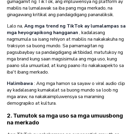
gumagamit ng TikTok, ang impluwensya ng platform ay
mabilis na lumalawak sa iba pang mga merkado, na
ginagawang kritikal ang pandaigdigang pananaliksik.
Lalo na,
Ang mga trend ng TikTok ay lumalampas sa
mga heyograpikong hangganan
, kadalasang
nagmumula sa isang rehiyon at mabilis na nakakakuha ng
traksyon sa buong mundo. Sa pamamagitan ng
pagsubaybay sa pandaigdigang aktibidad, matutukoy ng
mga brand kung saan magsisimula ang mga uso, kung
paano sila umuunlad, at kung paano ito nakakaapekto sa
iba't ibang merkado.
Halimbawa
: Ang mga hamon sa sayaw o viral audio clip
ay kadalasang kumakalat sa buong mundo sa loob ng
mga araw, na nakakaimpluwensya sa maraming
demograpiko at kultura.
2. Tumutok sa mga uso sa mga umuusbong
na merkado