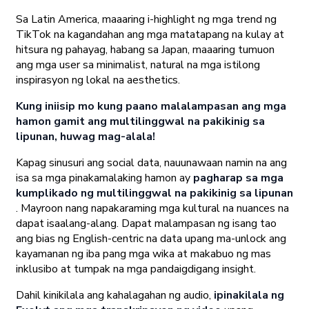
Sa Latin America, maaaring i-highlight ng mga trend ng
TikTok na kagandahan ang mga matatapang na kulay at
hitsura ng pahayag, habang sa Japan, maaaring tumuon
ang mga user sa minimalist, natural na mga istilong
inspirasyon ng lokal na aesthetics.
Kung iniisip mo kung paano malalampasan ang mga
hamon gamit ang multilinggwal na pakikinig sa
lipunan, huwag mag-alala!
Kapag sinusuri ang social data, nauunawaan namin na ang
isa sa mga pinakamalaking hamon ay
pagharap sa mga
kumplikado ng multilinggwal na pakikinig sa lipunan
. Mayroon nang napakaraming mga kultural na nuances na
dapat isaalang-alang. Dapat malampasan ng isang tao
ang bias ng English-centric na data upang ma-unlock ang
kayamanan ng iba pang mga wika at makabuo ng mas
inklusibo at tumpak na mga pandaigdigang insight.
Dahil kinikilala ang kahalagahan ng audio,
ipinakilala ng