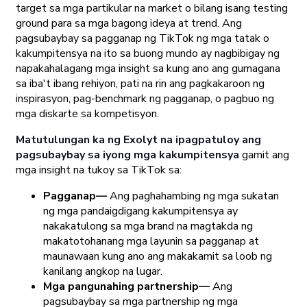
target sa mga partikular na market o bilang isang testing
ground para sa mga bagong ideya at trend. Ang
pagsubaybay sa pagganap ng TikTok ng mga tatak o
kakumpitensya na ito sa buong mundo ay nagbibigay ng
napakahalagang mga insight sa kung ano ang gumagana
sa iba't ibang rehiyon, pati na rin ang pagkakaroon ng
inspirasyon, pag-benchmark ng pagganap, o pagbuo ng
mga diskarte sa kompetisyon.
Matutulungan ka ng Exolyt na ipagpatuloy ang
pagsubaybay sa iyong mga kakumpitensya
gamit ang
mga insight na tukoy sa TikTok sa:
Pagganap—
Ang paghahambing ng mga sukatan
ng mga pandaigdigang kakumpitensya ay
nakakatulong sa mga brand na magtakda ng
makatotohanang mga layunin sa pagganap at
maunawaan kung ano ang makakamit sa loob ng
kanilang angkop na lugar.
Mga pangunahing partnership—
Ang
pagsubaybay sa mga partnership ng mga