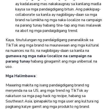
ay kadalasang mas nakakaugnay sa kanilang madla
kaysa sa mga pandaigdigang bituin. Ang pakikipag-
collaborate sa kanila ay nagbibigay-daan sa mga
brand na lumikha ng mga naka-localize na campaign
na parang tunay habang tina-tap ang mas malawak
na abot ng mga pandaigdigang trend.
Kaya, tinutulungan ng pandaigdigang pananaliksik sa
TikTok ang mga brand na maunawaan ang mga kultural
na nuances na ito, na nagbibigay-daan sa kanila na
gumawa ng mga naka-localize na campaign na
parang tunay
habang ginagamit ang mga unibersal na
uso.
Mga Halimbawa
:
Maaaring makita ng isang pandaigdigang brand ng
meryenda na sa US, ang mga trend ng TikTok ay
nakatuon sa mga pag-hack ng recipe, habang sa
Southeast Asia, ipinapakita ng mga user ang kultura ng
pagkaing kalye gamit ang mga produkto ng brand.