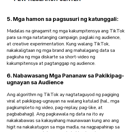
5. Mga hamon sa pagsusuri ng katunggali:
Madalas na ginagamit ng mga kakumpitensya ang TikTok
para sa mga natatanging campaign, paglaki ng audience,
at creative experimentation. Kung walang TikTok,
nakakaligtaan ng mga brand ang mahalagang data sa
pagkuha ng mga diskarte sa short-video ng
kakumpitensya at pagtanggap ng audience.
6. Nabawasang Mga Pananaw sa Pakikipag-
ugnayan sa Audience
Ang algorithm ng TikTok ay nagtataguyod ng pagiging
viral at pakikipag-ugnayan na walang katulad (hal., mga
pagkumpleto ng video, pag-replay, pag-like, at
pagbabahagi). Ang pagkawala ng data na ito ay
nakakabawas sa kakayahang maunawaan kung ano ang
higit na nakakatugon sa mga madla, na nagpapahirap sa