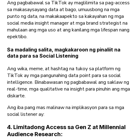
Ang pagbabawal sa TikTok ay maglilimita sa pag-access
sa makasaysayang data at bago, umuusbong na mga
punto ng data, na makakaapekto sa kakayahan ng mga
social media insight manager at mga brand strategist na
mahulaan ang mga uso at ang kanilang mga lifespan nang
epektibo.
Sa madaling salita, magkakaroon ng pinaliit na
data para sa Social Listening
Ang wika, meme, at hashtag na tukoy sa platform ng
TikTok ay mga pangunahing data point para sa social
intelligence. Binabawasan ng pagbabawal ang saklaw ng
real-time, mga qualitative na insight para pinuhin ang mga
diskarte.
Ang iba pang mas malinaw na implikasyon para sa mga
social listener ay:
4. Limitadong Access sa Gen Z at Millennial
Audience Research: