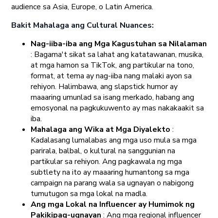
audience sa Asia, Europe, o Latin America.
Bakit Mahalaga ang Cultural Nuances:
Nag-iiba-iba ang Mga Kagustuhan sa Nilalaman
: Bagama't sikat sa lahat ang katatawanan, musika,
at mga hamon sa TikTok, ang partikular na tono,
format, at tema ay nag-iiba nang malaki ayon sa
rehiyon. Halimbawa, ang slapstick humor ay
maaaring umunlad sa isang merkado, habang ang
emosyonal na pagkukuwento ay mas nakakaakit sa
iba.
Mahalaga ang Wika at Mga Diyalekto
:
Kadalasang lumalabas ang mga uso mula sa mga
parirala, balbal, o kultural na sanggunian na
partikular sa rehiyon. Ang pagkawala ng mga
subtlety na ito ay maaaring humantong sa mga
campaign na parang wala sa ugnayan o nabigong
tumutugon sa mga lokal na madla.
Ang mga Lokal na Influencer ay Humimok ng
Pakikipag-ugnayan
: Ang mga regional influencer