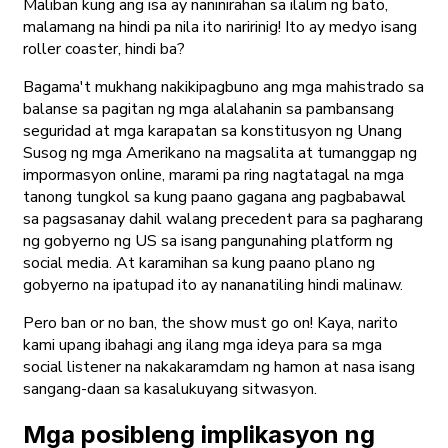
Maliban kung ang isa ay naninirahan sa ilalim ng bato,
malamang na hindi pa nila ito naririnig! Ito ay medyo isang
roller coaster, hindi ba?
Bagama't mukhang nakikipagbuno ang mga mahistrado sa
balanse sa pagitan ng mga alalahanin sa pambansang
seguridad at mga karapatan sa konstitusyon ng Unang
Susog ng mga Amerikano na magsalita at tumanggap ng
impormasyon online, marami pa ring nagtatagal na mga
tanong tungkol sa kung paano gagana ang pagbabawal
sa pagsasanay dahil walang precedent para sa pagharang
ng gobyerno ng US sa isang pangunahing platform ng
social media. At karamihan sa kung paano plano ng
gobyerno na ipatupad ito ay nananatiling hindi malinaw.
Pero ban or no ban, the show must go on! Kaya, narito
kami upang ibahagi ang ilang mga ideya para sa mga
social listener na nakakaramdam ng hamon at nasa isang
sangang-daan sa kasalukuyang sitwasyon.
Mga posibleng implikasyon ng