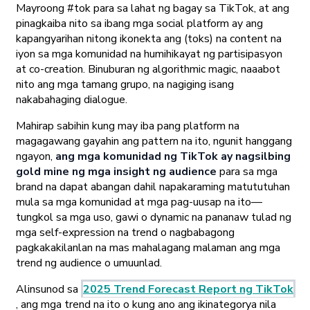
Mayroong #tok para sa lahat ng bagay sa TikTok, at ang
pinagkaiba nito sa ibang mga social platform ay ang
kapangyarihan nitong ikonekta ang (toks) na content na
iyon sa mga komunidad na humihikayat ng partisipasyon
at co-creation. Binuburan ng algorithmic magic, naaabot
nito ang mga tamang grupo, na nagiging isang
nakabahaging dialogue.
Mahirap sabihin kung may iba pang platform na
magagawang gayahin ang pattern na ito, ngunit hanggang
ngayon,
ang mga komunidad ng TikTok ay nagsilbing
gold mine ng mga insight ng audience
para sa mga
brand na dapat abangan dahil napakaraming matututuhan
mula sa mga komunidad at mga pag-uusap na ito—
tungkol sa mga uso, gawi o dynamic na pananaw tulad ng
mga self-expression na trend o nagbabagong
pagkakakilanlan na mas mahalagang malaman ang mga
trend ng audience o umuunlad.
Alinsunod sa
2025 Trend Forecast Report ng TikTok
, ang mga trend na ito o kung ano ang ikinategorya nila