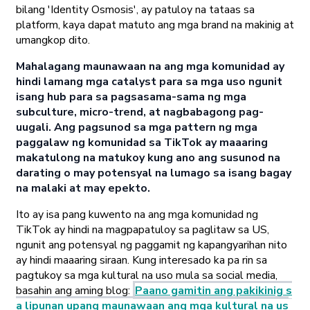
bilang 'Identity Osmosis', ay patuloy na tataas sa
platform, kaya dapat matuto ang mga brand na makinig at
umangkop dito.
Mahalagang maunawaan na ang mga komunidad ay
hindi lamang mga catalyst para sa mga uso ngunit
isang hub para sa pagsasama-sama ng mga
subculture, micro-trend, at nagbabagong pag-
uugali. Ang pagsunod sa mga pattern ng mga
paggalaw ng komunidad sa TikTok ay maaaring
makatulong na matukoy kung ano ang susunod na
darating o may potensyal na lumago sa isang bagay
na malaki at may epekto.
Ito ay isa pang kuwento na ang mga komunidad ng
TikTok ay hindi na magpapatuloy sa paglitaw sa US,
ngunit ang potensyal ng paggamit ng kapangyarihan nito
ay hindi maaaring siraan. Kung interesado ka pa rin sa
pagtukoy sa mga kultural na uso mula sa social media,
basahin ang aming blog:
Paano gamitin ang pakikinig s
a lipunan upang maunawaan ang mga kultural na us