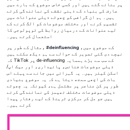
پر بنائے گئے ہیں اور کسی خاص موضوع کے بارے میں
صارف کی بنیاد کے ذہنی نقشے کی نمائندگی کرتے
ہیں۔ ہم ان گرافس کو چھوٹے ذیلی عنوانات میں
تقسیم کرنے اور مختلف موضوعات کو الگ کرنے کے
لیے عنوانات کے درمیان روابط کی ٹوپولوجی کا
استعمال کرتے ہیں۔
کے موضوع میں،
#deinfluencing
مثال کے طور پر،
نیچے دی گئی تصویر کے حوالے سے ہم دیکھ سکتے ہیں
کہ TikTok پر de-influencing کے سب سے بڑے ہمسایہ
ذیلی موضوعات فنانس، پائیداری، اور میک اپ/
اسکن کیئر ہیں۔ یہ گہرائی میں جانے سے پہلے اس
بات کی اچھی سمجھ دیتا ہے کہ یہ موضوع بنیادی
طور پر کن عناصر پر مشتمل ہے، کیونکہ یہ چھوٹے
ذیلی موضوعات مختلف تھیمز کی نمائندگی کرتے
ہیں جو مل کر مرکزی ٹرینڈ کے لیے رفتار پیدا
کرتے ہیں۔