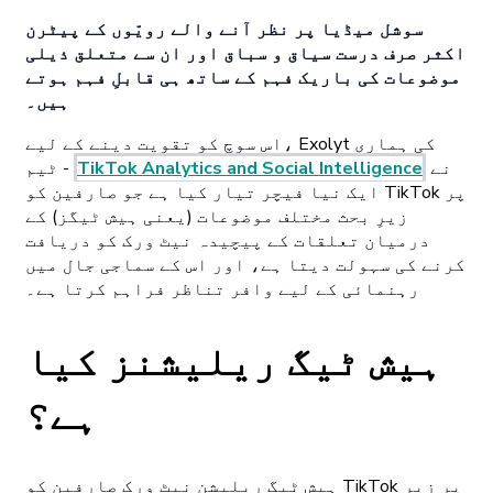
سوشل میڈیا پر نظر آنے والے رویّوں کے پیٹرن
اکثر صرف درست سیاق و سباق اور ان سے متعلق ذیلی
موضوعات کی باریک فہم کے ساتھ ہی قابلِ فہم ہوتے
ہیں۔
اس سوچ کو تقویت دینے کے لیے، Exolyt کی ہماری
نے
TikTok Analytics and Social Intelligence
ٹیم -
ایک نیا فیچر تیار کیا ہے جو صارفین کو TikTok پر
زیرِ بحث مختلف موضوعات (یعنی ہیش ٹیگز) کے
درمیان تعلقات کے پیچیدہ نیٹ ورک کو دریافت
کرنے کی سہولت دیتا ہے، اور اس کے سماجی جال میں
رہنمائی کے لیے وافر تناظر فراہم کرتا ہے۔
ہیش ٹیگ ریلیشنز کیا
ہے؟
ہیش ٹیگ ریلیشن نیٹ ورک صارفین کو TikTok پر زیر