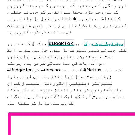
اور رنگین کمیونٹیز کو دوستوں کے چھوٹے گروہوں
کی طرح جو بڑی محفل سے الگ ہو کر چھوٹے حلقوں
میں گھل مل جاتے ہیں۔ TikTok کے تناظر میں، یہ
کمیونٹیز ہیش ٹیگ کے اندر زیادہ مخصوص موضوعات
کی نمائندگی کر سکتی ہیں۔
ہیش ٹیگ نیٹ ورک
میں
#BookTok
مثال کے طور پر،
کئی چھوٹی کمیونٹیز شامل ہیں، جن میں سے ہر ایک
مختلف مصنفین، کتابوں، اصناف یا پاپ کلچر
حوالہ جات کی نمائندگی کرتی ہے۔ چونکہ
#Bridgerton کو #romance کی نسبت #Netflix کے ساتھ
زیادہ استعمال کیا جاتا ہے، اس لیے ہمارا
کمیونٹی ڈیٹیکشن الگورتھم استعمال کے ان
باریک فرقوں کو مؤثر انداز میں شناخت کر سکتا
ہے اور ہر ہیش ٹیگ کو ایک الگ کمیونٹی یا رنگ کے
گروپ میں شامل کر سکتا ہے۔