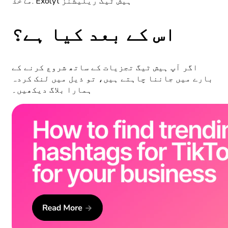
Exolyt ہیش ٹیگ ریلیشنز
ماخذ:
اس کے بعد کیا ہے؟
اگر آپ ہیش ٹیگ تجزیات کے ساتھ شروع کرنے کے
بارے میں جاننا چاہتے ہیں، تو ذیل میں لنک کردہ
ہمارا بلاگ دیکھیں۔