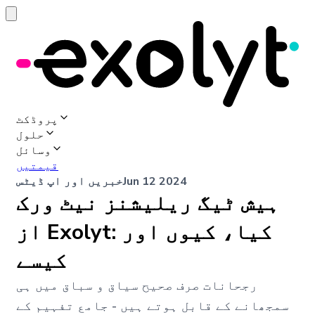
پروڈکٹ
حلول
وسائل
قیمتیں
Jun 12 2024
خبریں اور اپ ڈیٹس
ہیش ٹیگ ریلیشنز نیٹ ورک
از Exolyt: کیا، کیوں اور
کیسے
رجحانات صرف صحیح سیاق و سباق میں ہی
سمجھانے کے قابل ہوتے ہیں - جامع تفہیم کے