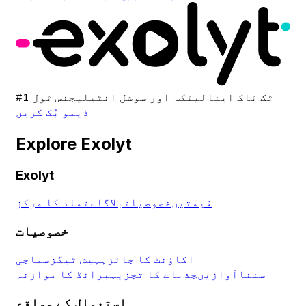
#1 ٹک ٹاک اینالیٹکس اور سوشل انٹیلیجنس ٹول
ڈیمو بُک کریں
Explore Exolyt
Exolyt
قیمتیں
خصوصیات
بلاگ
اعتماد کا مرکز
خصوصیات
اکاؤنٹ کا جائزہ
ہیش ٹیگز
سماجی
سننا
آوازیں
جذبات کا تجزیہ
برانڈ کا موازنہ
استعمال کے مواقع