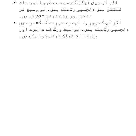
اگر آپ ہیش ٹیگز کے سب سے مضبوط اور عام
کنکشن میں دلچسپی رکھتے ہیں، تو وسیع تر
لنکس اور بڑے نوڈس تلاش کریں۔
اگر آپ کمزور یا ابھرتے ہوئے کنکشنز میں
دلچسپی رکھتے ہیں، تو نیٹ ورک کے دائرے اور
مزید الگ تھلگ نوڈس کو دیکھیں۔