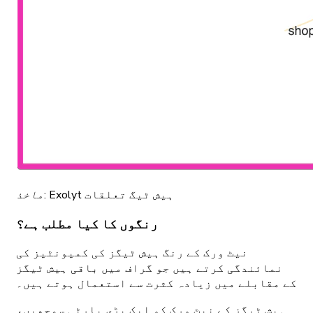
Exolyt ہیش ٹیگ تعلقات
ماخذ:
رنگوں کا کیا مطلب ہے؟
نیٹ ورک کے رنگ ہیش ٹیگز کی کمیونٹیز کی
نمائندگی کرتے ہیں جو گراف میں باقی ہیش ٹیگز
کے مقابلے میں زیادہ کثرت سے استعمال ہوتے ہیں۔
ہیش ٹیگز کے نیٹ ورک کو ایک بڑی پارٹی سمجھیں،