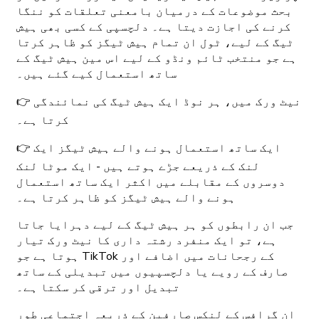
بحث موضوعات کے درمیان بامعنی تعلقات کو ننگا
کرنے کی اجازت دیتا ہے۔ دلچسپی کے کسی بھی ہیش
ٹیگ کے لیے، ٹول ان تمام ہیش ٹیگز کو ظاہر کرتا
ہے جو منتخب ٹائم ونڈو کے لیے اس مین ہیش ٹیگ کے
ساتھ استعمال کیے گئے ہیں۔
👉 نیٹ ورک میں، ہر نوڈ ایک ہیش ٹیگ کی نمائندگی
کرتا ہے۔
👉 ایک ساتھ استعمال ہونے والے ہیش ٹیگز ایک
لنک کے ذریعے جڑے ہوتے ہیں - ایک موٹا لنک
دوسروں کے مقابلے میں اکثر ایک ساتھ استعمال
ہونے والے ہیش ٹیگز کو ظاہر کرتا ہے۔
جب ان رابطوں کو ہر ہیش ٹیگ کے لیے دہرایا جاتا
ہے، تو ایک منفرد رشتہ داری کا نیٹ ورک تیار
ہوتا ہے جو TikTok کے رجحانات میں اضافے اور
صارف کے رویے یا دلچسپیوں میں تبدیلی کے ساتھ
تبدیل اور ترقی کر سکتا ہے۔
ان گرافس کے لنکس صارفین کے ذریعہ اجتماعی طور