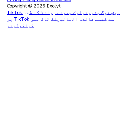
Copyright ©
2026
Exolyt
TikTok ہیش ٹیگ جنریٹر
ایک چھوٹے برانڈ کے طور
پر TikTok سے کیسے فائدہ اٹھائیں
ٹک ٹاک منی
کیلکولیٹر