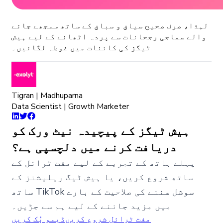
لہذا، صرف صحیح سیاق و سباق کے ساتھ سمجھے جانے
والے سماجی رجحانات سے پردہ اٹھانے کے لیے ہیش
ٹیگز کی کائنات میں غوطہ لگائیں۔
Tigran | Madhuparna
Data Scientist | Growth Marketer
ہیش ٹیگز کے پیچیدہ نیٹ ورک کو
دریافت کرنے میں دلچسپی ہے؟
پہلے ہاتھ کے تجربے کے لیے مفت ٹرائل کے
ساتھ شروع کریں، یا ہیش ٹیگ ریلیشنز کے
ساتھ TikTok سوشل سننے کی صلاحیت کے بارے
میں مزید جاننے کے لیے ہم سے جڑیں۔
مفت ٹرائل شروع کریں
ڈیمو بُک کریں