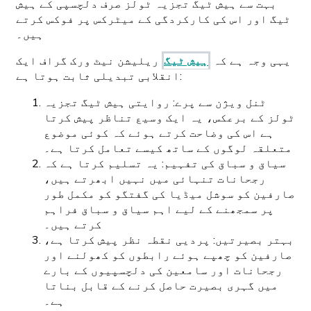
بہت سے ہیش ٹیگ تجزیہ ٹولز صرف دلچسپی کے ہیش
ٹیگ اور اس کی کارکردگی کے میٹرکس پر فوکس کرتے
ہیں۔
یہی وجہ ہے کہ
ہیش ٹیگ
ریلیشن نیٹ ورک گراف ایک
انقلابی تبدیلی ثابت ہوتا ہے:
ٹنل ویژن سے پرے: روایتی ہیش ٹیگ تجزیہ
ٹولز کے برعکس، یہ ایک وسیع تناظر پیش کرتا
ہے اس کی وضاحت کرتے ہوئے کہ کوئی موضوع
متعلقہ لوگوں کے ساتھ کیسے تعامل کرتا ہے۔
سیاق و سباق کی تفہیم: یہ تسلیم کرتا ہے کہ
رجحانات تنہائی میں نہیں ابھرتے ہیں،
صارفین کو سوشل میڈیا کی گفتگو کو مکمل طور
پر سمجھنے کے لیے اہم سیاق و سباق فراہم
کرتے ہیں۔
بہتر بصیرتیں: پردیی نقطہ نظر پیش کرتا ہے،
صارفین کو چھپے ہوئے رابطوں کو کھولنے اور
رجحانات اور سامعین کی دلچسپیوں کے بارے
میں گہری بصیرت حاصل کرنے کے قابل بناتا
ہے۔