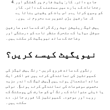
جامع دائرہ کار: پلیٹ فارم پر گفتگو اور
رجحانات کے بارے میں سمجھنے کے دائرہ کار
کو وسیع کرتا ہے، اس بات کو یقینی بناتا ہے
کہ صارفین بڑی تصویر سے محروم نہ ہوں۔
ہیش ٹیگ ریلیشن نیٹ ورک گراف کے ساتھ، صارفین
سوشل میڈیا کے متحرک منظر نامے کو درستگی اور
وضاحت کے ساتھ نیویگیٹ کر سکتے ہیں۔
نیویگیٹ کیسے کریں؟
رنگوں کے ساتھ شروع کریں - رنگ ہیش ٹیگز کی
کمیونٹیز کی نمائندگی کرتے ہیں جو اکثر ایک
ساتھ استعمال ہوتے ہیں (ہیش ٹیگ کے اندر مزید
مخصوص موضوعات کی نمائندگی کرتے ہوئے)۔ نوڈس
یا ذیلی عنوانات کے رنگ آپ کو صارف کی پوسٹنگ کے
رویے اور موجودہ کمیونٹیز کا فوری جائزہ دے
سکتے ہیں۔