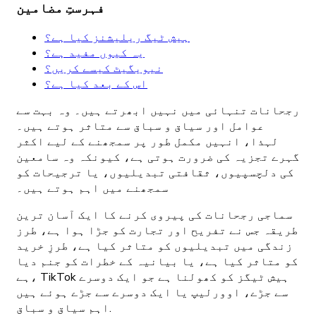
فہرستِ مضامین
ہیش ٹیگ ریلیشنز کیا ہے؟
یہ کیوں مفید ہے؟
نیویگیٹ کیسے کریں؟
اس کے بعد کیا ہے؟
رجحانات تنہائی میں نہیں ابھرتے ہیں۔ وہ بہت سے
عوامل اور سیاق و سباق سے متاثر ہوتے ہیں۔
لہذا، انہیں مکمل طور پر سمجھنے کے لیے اکثر
گہرے تجزیہ کی ضرورت ہوتی ہے، کیونکہ وہ سامعین
کی دلچسپیوں، ثقافتی تبدیلیوں، یا ترجیحات کو
سمجھنے میں اہم ہوتے ہیں۔
سماجی رجحانات کی پیروی کرنے کا ایک آسان ترین
طریقہ جس نے تفریح اور تجارت کو جڑا ہوا ہے، طرز
زندگی میں تبدیلیوں کو متاثر کیا ہے، طرزِ خرید
کو متاثر کیا ہے، یا بیانیہ کے خطرات کو جنم دیا
ہے، TikTok ہیش ٹیگز کو کھولنا ہے جو ایک دوسرے
سے جڑے، اوورلیپ یا ایک دوسرے سے جڑے ہوئے ہیں
اہم سیاق و سباق.