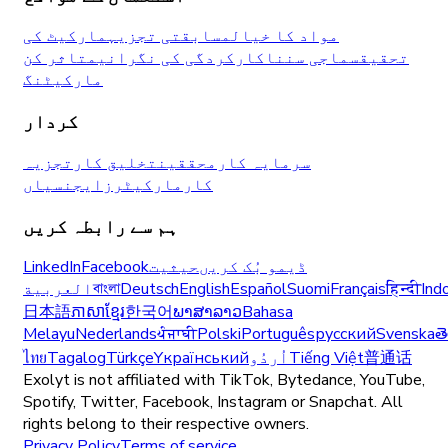
مواد کا خیال
مسابقتی تجزیہ
مارکیٹ کی
تحقیق
سماجی سننا
کارکردگی کی نگرانی
متاثر کن
مارکیٹنگ
کردار
سرمایہ کار
محققین
تخلیق کار
تجزیہ
کار
مارکیٹرز
ایجنسیاں
ہم سے رابطہ کریں
ڈیمو بُک کریں
حیثیت
Facebook
LinkedIn
Ind
हिन्दी
Français
Suomi
Español
English
Deutsch
বাংলা
العربية
日本語
ភាសាខ្មែរ
한국어
ພາສາລາວ
Bahasa
Melayu
Nederlands
ਪੰਜਾਬੀ
Polski
Português
русский
Svenska
త
普通话
Tiếng Việt
اُردُو
Yкраїнський
Türkçe
Tagalog
ไทย
Exolyt is not affiliated with TikTok, Bytedance, YouTube,
Spotify, Twitter, Facebook, Instagram or Snapchat. All
rights belong to their respective owners.
Privacy Policy
Terms of service