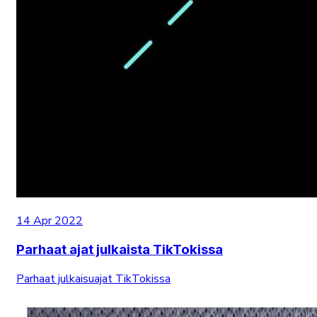
14 Apr 2022
Parhaat ajat julkaista TikTokissa
Parhaat julkaisuajat TikTokissa