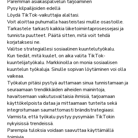
Paremman asiakaspalvelun tarjoaminen
Pysy kilpailijoiden edellä
Löydä TikTok-vaikuttajia alaltasi.
Voit aloittaa puhumalla haasteistasi muille osastoille.
Tarkastele tarkasti kaikkia liiketoimintaprosessejasi ja
tunnista puutteet. Päätä sitten, mitä voit tehdä
korjataksesi ne.
Valitse strategiallesi sosiaalinen kuuntelutyökalu.
Kun tiedät, mitä kuulet, on aika valita TikTok-
kuuntelijatyökalu. Markkinoilla on monia sosiaalisen
kuuntelun työkaluja. Sinulle sopivan löytäminen voi olla
vaikeaa.
Työkalun pitäisi pystyä auttamaan sinua tunnistamaan ja
seuraamaan trendikkäiden aiheiden mainintoja,
havaitsemaan vaikutusvaltaisia ihmisiä, tarjoamaan
käyttökelpoista dataa ja mittaamaan tunteita sekä
integroitumaan saumattomasti brändistrategiaasi.
Varmista, että työkalu pystyy pysymään TikTokin
nykyisissä trendeissä.
Parempia tuloksia voidaan saavuttaa käyttämällä
toimivia.