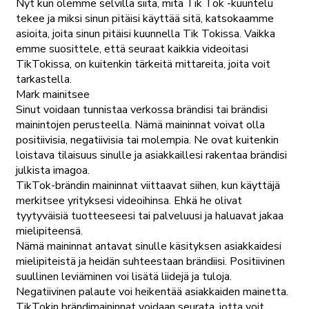
Nyt kun olemme selvillä siitä, mitä Tik Tok -kuuntelu
tekee ja miksi sinun pitäisi käyttää sitä, katsokaamme
asioita, joita sinun pitäisi kuunnella Tik Tokissa. Vaikka
emme suosittele, että seuraat kaikkia videoitasi
TikTokissa, on kuitenkin tärkeitä mittareita, joita voit
tarkastella.
Mark mainitsee
Sinut voidaan tunnistaa verkossa brändisi tai brändisi
mainintojen perusteella. Nämä maininnat voivat olla
positiivisia, negatiivisia tai molempia. Ne ovat kuitenkin
loistava tilaisuus sinulle ja asiakkaillesi rakentaa brändisi
julkista imagoa.
TikTok-brändin maininnat viittaavat siihen, kun käyttäjä
merkitsee yrityksesi videoihinsa. Ehkä he olivat
tyytyväisiä tuotteeseesi tai palveluusi ja haluavat jakaa
mielipiteensä.
Nämä maininnat antavat sinulle käsityksen asiakkaidesi
mielipiteistä ja heidän suhteestaan brändiisi. Positiivinen
suullinen leviäminen voi lisätä liidejä ja tuloja.
Negatiivinen palaute voi heikentää asiakkaiden mainetta.
TikTokin brändimaininnat voidaan seurata, jotta voit