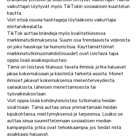
vaikuttajat löytyvät myös TikTokin sosiaalisen kuuntelun
kautta.
Voit etsiä osuvia hashtageja löytääksesi vaikuttajia
elintarvikealalta.
TikTok auttaa brändejä myös kvalitatiivisessa
markkinatutkimuksessa. Suurin osa trendaavista videoista
on joko hauskoja tai humoristisia. Käyttämättömät
markkinatutkimusmahdollisuudet ovat loistava tapa
oppia lisää asiakaspolustasi.
Tämä on loistava tilaisuus tavata ihmisiä, jotka haluavat
jakaa kokemuksiaan ja käsitellä tärkeitä asioita. Monet
ihmiset jakavat kokemuksensa mielenterveydestä,
sairauksista, läheisen menettämisestä tai
työvaikeuksistaan.
Voit oppia lisää kohdeyleisöstäsi tutkimalla heidän
sisältöään. Tämä auttaa sinua ymmärtämään heidän
kipukohtansa, mieltymyksensä ja tarpeensa. Lisäksi se
auttaa sinua suunnittelemaan sosiaalisen median
kampanjoita, jotka ovat tehokkaampia, jos tiedät mitä
asiakkaasi haluavat.