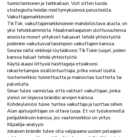
tunnistamiseen ja tarkkailuun. Voit sitten luoda
strategioita heidän mieltymyksiensä perusteella.
Vaikuttajamarkkinointi
TikTok, vaikuttajamarkkinoinnin mahdollistava alusta, on
yksi tehokkaimmista. Maailmanlaajuisen ulottuvuutensa
ansiosta monet yritykset haluavat tehdä yhteistyötä
joidenkin vaikutusvaltaisimpien vaikuttajien kanssa.
Seuraa näitä vinkkejä löytääksesi TikTokin luojat, joiden
kanssa haluat tehdä yhteistyötä:
Käytä alaasi liittyviä hashtageja etsiäksesi
rakastetuimpia sisällöntuottajia, jotka voivat lisätä
tuotemerkkisi tunnettuutta ja mainostaa tuotteita tai
palveluita.
Sinun tulee varmistaa, että valitset vaikuttajan, jonka
yleisö on linjassa brändisi arvojen kanssa.
Kohdeyleisösi tulee tuntea vaikuttaja ja luottaa siihen.
Alan ajatusjohtajan on oltava luoja. Et voi työskennellä
pelijulkkiksen kanssa, jos vaatemerkkisi on yritys.
Kilpailija-analyysi
Jokaisen brändin tulee olla valppaana uusien pelaajien