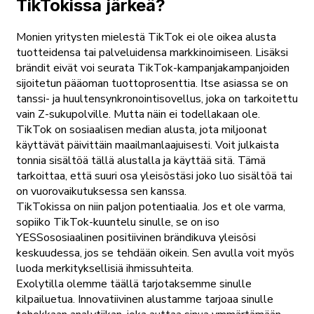
TikTokissa järkeä?
Monien yritysten mielestä TikTok ei ole oikea alusta
tuotteidensa tai palveluidensa markkinoimiseen. Lisäksi
brändit eivät voi seurata TikTok-kampanjakampanjoiden
sijoitetun pääoman tuottoprosenttia. Itse asiassa se on
tanssi- ja huultensynkronointisovellus, joka on tarkoitettu
vain Z-sukupolville. Mutta näin ei todellakaan ole.
TikTok on sosiaalisen median alusta, jota miljoonat
käyttävät päivittäin maailmanlaajuisesti. Voit julkaista
tonnia sisältöä tällä alustalla ja käyttää sitä. Tämä
tarkoittaa, että suuri osa yleisöstäsi joko luo sisältöä tai
on vuorovaikutuksessa sen kanssa.
TikTokissa on niin paljon potentiaalia. Jos et ole varma,
sopiiko TikTok-kuuntelu sinulle, se on iso
YESSososiaalinen positiivinen brändikuva yleisösi
keskuudessa, jos se tehdään oikein. Sen avulla voit myös
luoda merkityksellisiä ihmissuhteita.
Exolytilla olemme täällä tarjotaksemme sinulle
kilpailuetua. Innovatiivinen alustamme tarjoaa sinulle