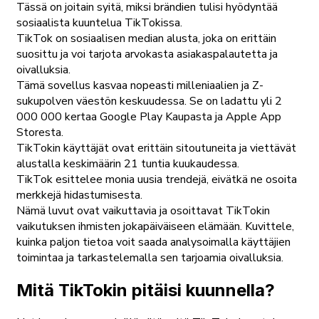
Tässä on joitain syitä, miksi brändien tulisi hyödyntää
sosiaalista kuuntelua TikTokissa.
TikTok on sosiaalisen median alusta, joka on erittäin
suosittu ja voi tarjota arvokasta asiakaspalautetta ja
oivalluksia.
Tämä sovellus kasvaa nopeasti milleniaalien ja Z-
sukupolven väestön keskuudessa. Se on ladattu yli 2
000 000 kertaa Google Play Kaupasta ja Apple App
Storesta.
TikTokin käyttäjät ovat erittäin sitoutuneita ja viettävät
alustalla keskimäärin 21 tuntia kuukaudessa.
TikTok esittelee monia uusia trendejä, eivätkä ne osoita
merkkejä hidastumisesta.
Nämä luvut ovat vaikuttavia ja osoittavat TikTokin
vaikutuksen ihmisten jokapäiväiseen elämään. Kuvittele,
kuinka paljon tietoa voit saada analysoimalla käyttäjien
toimintaa ja tarkastelemalla sen tarjoamia oivalluksia.
Mitä TikTokin pitäisi kuunnella?