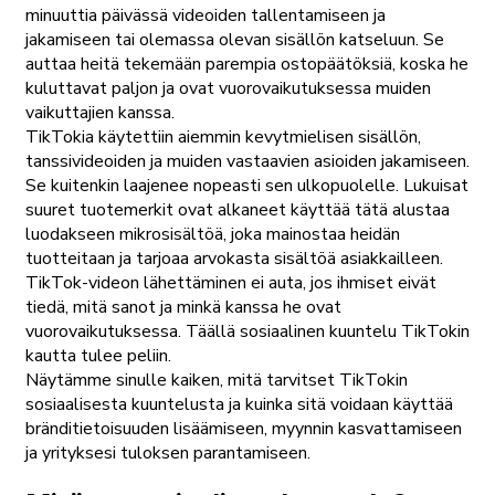
minuuttia päivässä videoiden tallentamiseen ja
jakamiseen tai olemassa olevan sisällön katseluun. Se
auttaa heitä tekemään parempia ostopäätöksiä, koska he
kuluttavat paljon ja ovat vuorovaikutuksessa muiden
vaikuttajien kanssa.
TikTokia käytettiin aiemmin kevytmielisen sisällön,
tanssivideoiden ja muiden vastaavien asioiden jakamiseen.
Se kuitenkin laajenee nopeasti sen ulkopuolelle. Lukuisat
suuret tuotemerkit ovat alkaneet käyttää tätä alustaa
luodakseen mikrosisältöä, joka mainostaa heidän
tuotteitaan ja tarjoaa arvokasta sisältöä asiakkailleen.
TikTok-videon lähettäminen ei auta, jos ihmiset eivät
tiedä, mitä sanot ja minkä kanssa he ovat
vuorovaikutuksessa. Täällä sosiaalinen kuuntelu TikTokin
kautta tulee peliin.
Näytämme sinulle kaiken, mitä tarvitset TikTokin
sosiaalisesta kuuntelusta ja kuinka sitä voidaan käyttää
bränditietoisuuden lisäämiseen, myynnin kasvattamiseen
ja yrityksesi tuloksen parantamiseen.