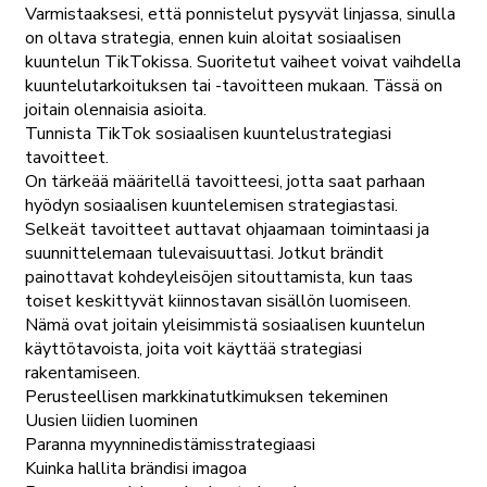
Varmistaaksesi, että ponnistelut pysyvät linjassa, sinulla
on oltava strategia, ennen kuin aloitat sosiaalisen
kuuntelun TikTokissa. Suoritetut vaiheet voivat vaihdella
kuuntelutarkoituksen tai -tavoitteen mukaan. Tässä on
joitain olennaisia asioita.
Tunnista TikTok sosiaalisen kuuntelustrategiasi
tavoitteet.
On tärkeää määritellä tavoitteesi, jotta saat parhaan
hyödyn sosiaalisen kuuntelemisen strategiastasi.
Selkeät tavoitteet auttavat ohjaamaan toimintaasi ja
suunnittelemaan tulevaisuuttasi. Jotkut brändit
painottavat kohdeyleisöjen sitouttamista, kun taas
toiset keskittyvät kiinnostavan sisällön luomiseen.
Nämä ovat joitain yleisimmistä sosiaalisen kuuntelun
käyttötavoista, joita voit käyttää strategiasi
rakentamiseen.
Perusteellisen markkinatutkimuksen tekeminen
Uusien liidien luominen
Paranna myynninedistämisstrategiaasi
Kuinka hallita brändisi imagoa