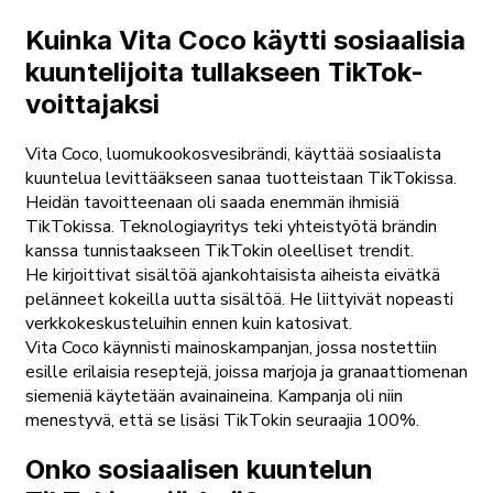
Kuinka Vita Coco käytti sosiaalisia
kuuntelijoita tullakseen TikTok-
voittajaksi
Vita Coco, luomukookosvesibrändi, käyttää sosiaalista
kuuntelua levittääkseen sanaa tuotteistaan TikTokissa.
Heidän tavoitteenaan oli saada enemmän ihmisiä
TikTokissa. Teknologiayritys teki yhteistyötä brändin
kanssa tunnistaakseen TikTokin oleelliset trendit.
He kirjoittivat sisältöä ajankohtaisista aiheista eivätkä
pelänneet kokeilla uutta sisältöä. He liittyivät nopeasti
verkkokeskusteluihin ennen kuin katosivat.
Vita Coco käynnisti mainoskampanjan, jossa nostettiin
esille erilaisia reseptejä, joissa marjoja ja granaattiomenan
siemeniä käytetään avainaineina. Kampanja oli niin
menestyvä, että se lisäsi TikTokin seuraajia 100%.
Onko sosiaalisen kuuntelun