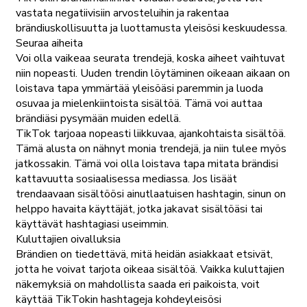
vastata negatiivisiin arvosteluihin ja rakentaa
brändiuskollisuutta ja luottamusta yleisösi keskuudessa.
Seuraa aiheita
Voi olla vaikeaa seurata trendejä, koska aiheet vaihtuvat
niin nopeasti. Uuden trendin löytäminen oikeaan aikaan on
loistava tapa ymmärtää yleisöäsi paremmin ja luoda
osuvaa ja mielenkiintoista sisältöä. Tämä voi auttaa
brändiäsi pysymään muiden edellä.
TikTok tarjoaa nopeasti liikkuvaa, ajankohtaista sisältöä.
Tämä alusta on nähnyt monia trendejä, ja niin tulee myös
jatkossakin. Tämä voi olla loistava tapa mitata brändisi
kattavuutta sosiaalisessa mediassa. Jos lisäät
trendaavaan sisältöösi ainutlaatuisen hashtagin, sinun on
helppo havaita käyttäjät, jotka jakavat sisältöäsi tai
käyttävät hashtagiasi useimmin.
Kuluttajien oivalluksia
Brändien on tiedettävä, mitä heidän asiakkaat etsivät,
jotta he voivat tarjota oikeaa sisältöä. Vaikka kuluttajien
näkemyksiä on mahdollista saada eri paikoista, voit
käyttää TikTokin hashtageja kohdeyleisösi