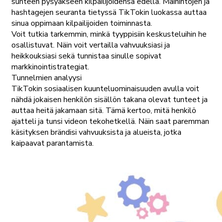
suhteen pysyäkseen kilpailijoidensa edellä. Mainintojen ja
hashtagejen seuranta tietyssä TikTokin luokassa auttaa
sinua oppimaan kilpailijoiden toiminnasta.
Voit tutkia tarkemmin, minkä tyyppisiin keskusteluihin he
osallistuvat. Näin voit vertailla vahvuuksiasi ja
heikkouksiasi sekä tunnistaa sinulle sopivat
markkinointistrategiat.
Tunnelmien analyysi
TikTokin sosiaalisen kuunteluominaisuuden avulla voit
nähdä jokaisen henkilön sisällön takana olevat tunteet ja
auttaa heitä jakamaan sitä. Tämä kertoo, mitä henkilö
ajatteli ja tunsi videon tekohetkellä. Näin saat paremman
käsityksen brändisi vahvuuksista ja alueista, jotka
kaipaavat parantamista.