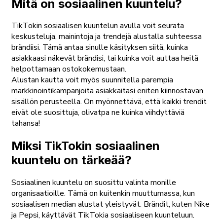
Mitä on sosiaalinen kuuntelu?
TikTokin sosiaalisen kuuntelun avulla voit seurata
keskusteluja, mainintoja ja trendejä alustalla suhteessa
brändiisi. Tämä antaa sinulle käsityksen siitä, kuinka
asiakkaasi näkevät brändisi, tai kuinka voit auttaa heitä
helpottamaan ostokokemustaan.
Alustan kautta voit myös suunnitella parempia
markkinointikampanjoita asiakkaitasi eniten kiinnostavan
sisällön perusteella. On myönnettävä, että kaikki trendit
eivät ole suosittuja, olivatpa ne kuinka viihdyttäviä
tahansa!
Miksi TikTokin sosiaalinen
kuuntelu on tärkeää?
Sosiaalinen kuuntelu on suosittu valinta monille
organisaatioille. Tämä on kuitenkin muuttumassa, kun
sosiaalisen median alustat yleistyvät. Brändit, kuten Nike
ja Pepsi, käyttävät TikTokia sosiaaliseen kuunteluun.