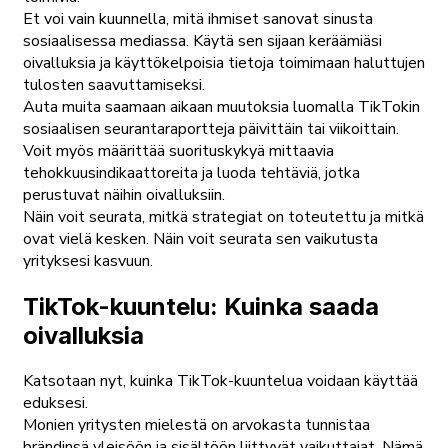
Et voi vain kuunnella, mitä ihmiset sanovat sinusta
sosiaalisessa mediassa. Käytä sen sijaan keräämiäsi
oivalluksia ja käyttökelpoisia tietoja toimimaan haluttujen
tulosten saavuttamiseksi.
Auta muita saamaan aikaan muutoksia luomalla TikTokin
sosiaalisen seurantaraportteja päivittäin tai viikoittain.
Voit myös määrittää suorituskykyä mittaavia
tehokkuusindikaattoreita ja luoda tehtäviä, jotka
perustuvat näihin oivalluksiin.
Näin voit seurata, mitkä strategiat on toteutettu ja mitkä
ovat vielä kesken. Näin voit seurata sen vaikutusta
yrityksesi kasvuun.
TikTok-kuuntelu: Kuinka saada
oivalluksia
Katsotaan nyt, kuinka TikTok-kuuntelua voidaan käyttää
eduksesi.
Monien yritysten mielestä on arvokasta tunnistaa
brändinsä yleisöön ja sisältöön liittyvät vaikuttajat. Nämä