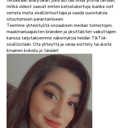
tehokkaan analytiikan, joka auttaa sinua ymmärtämään,
mitkä videot saavat eniten katselukertoja, kuinka voit
verrata muita sisällöntuottajia ja saada suosituksia
sitoutumisen parantamiseen.
Teemme yhteistyötä sosiaalisen median toimistojen,
maailmanlaajuisten brändien ja yksittäisten vaikuttajien
kanssa tarjotaksemme näkemyksiä heidän TikTok-
sisällöstään. Ota yhteyttä ja varaa esittely tai aloita
ilmainen kokeilu jo tänään!