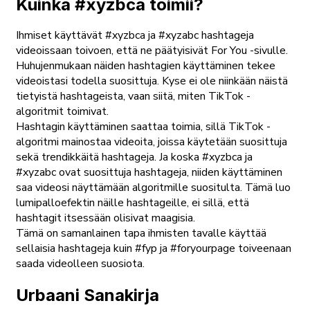
Kuinka #xyzbca toimii?
Ihmiset käyttävät #xyzbca ja #xyzabc hashtageja
videoissaan toivoen, että ne päätyisivät For You -sivulle.
Huhujenmukaan näiden hashtagien käyttäminen tekee
videoistasi todella suosittuja. Kyse ei ole niinkään näistä
tietyistä hashtageista, vaan siitä, miten TikTok -
algoritmit toimivat.
Hashtagin käyttäminen saattaa toimia, sillä TikTok -
algoritmi mainostaa videoita, joissa käytetään suosittuja
sekä trendikkäitä hashtageja. Ja koska #xyzbca ja
#xyzabc ovat suosittuja hashtageja, niiden käyttäminen
saa videosi näyttämään algoritmille suositulta. Tämä luo
lumipalloefektin näille hashtageille, ei sillä, että
hashtagit itsessään olisivat maagisia.
Tämä on samanlainen tapa ihmisten tavalle käyttää
sellaisia hashtageja kuin #fyp ja #foryourpage toiveenaan
saada videolleen suosiota.
Urbaani Sanakirja