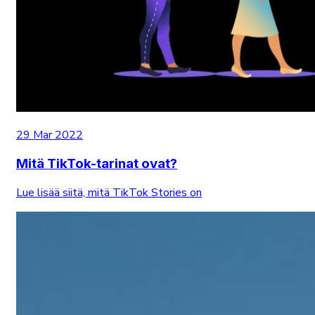
29 Mar 2022
Mitä TikTok-tarinat ovat?
Lue lisää siitä, mitä TikTok Stories on