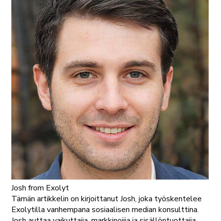
Josh
from Exolyt
Tämän artikkelin on kirjoittanut Josh, joka työskentelee
Exolytilla vanhempana sosiaalisen median konsulttina.
Josh auttaa vaikuttajia, markkinoijia ja sisällöntuottajia