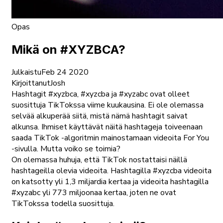
Opas
Mikä on #XYZBCA?
Julkaistu
Feb 24 2020
Kirjoittanut
Josh
Hashtagit #xyzbca, #xyzcba ja #xyzabc ovat olleet
suosittuja TikTokssa viime kuukausina. Ei ole olemassa
selvää alkuperää siitä, mistä nämä hashtagit saivat
alkunsa. Ihmiset käyttävät näitä hashtageja toiveenaan
saada TikTok -algoritmin mainostamaan videoita For You
-sivulla. Mutta voiko se toimia?
On olemassa huhuja, että TikTok nostattaisi näillä
hashtageilla olevia videoita. Hashtagilla #xyzcba videoita
on katsotty yli 1,3 miljardia kertaa ja videoita hashtagilla
#xyzabc yli 773 miljoonaa kertaa, joten ne ovat
TikTokssa todella suosittuja.