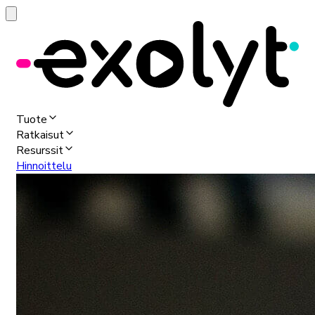
Tuote
Ratkaisut
Resurssit
Hinnoittelu