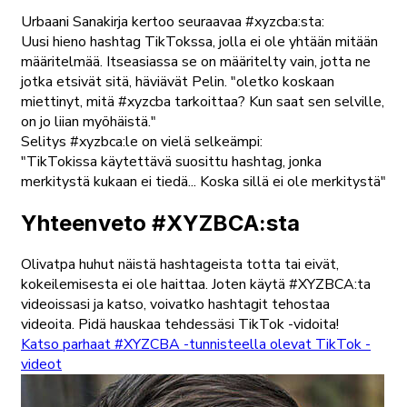
Urbaani Sanakirja kertoo seuraavaa #xyzcba:sta:
Uusi hieno hashtag TikTokssa, jolla ei ole yhtään mitään
määritelmää. Itseasiassa se on määritelty vain, jotta ne
jotka etsivät sitä, häviävät Pelin. "oletko koskaan
miettinyt, mitä #xyzcba tarkoittaa? Kun saat sen selville,
on jo liian myöhäistä."
Selitys #xyzbca:le on vielä selkeämpi:
"TikTokissa käytettävä suosittu hashtag, jonka
merkitystä kukaan ei tiedä... Koska sillä ei ole merkitystä"
Yhteenveto #XYZBCA:sta
Olivatpa huhut näistä hashtageista totta tai eivät,
kokeilemisesta ei ole haittaa. Joten käytä #XYZBCA:ta
videoissasi ja katso, voivatko hashtagit tehostaa
videoita. Pidä hauskaa tehdessäsi TikTok -vidoita!
Katso parhaat #XYZCBA -tunnisteella olevat TikTok -
videot