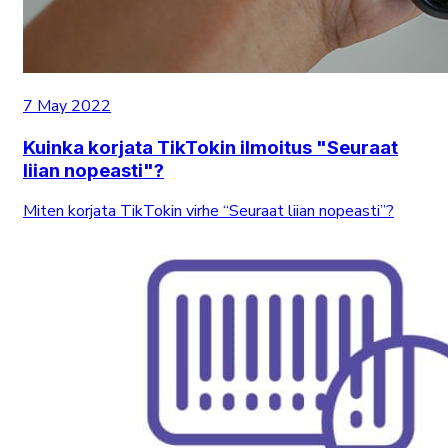
7 May 2022
Kuinka korjata TikTokin ilmoitus "Seuraat
liian nopeasti"?
Miten korjata TikTokin virhe “Seuraat liian nopeasti”?