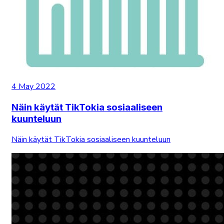
4 May 2022
Näin käytät TikTokia sosiaaliseen
kuunteluun
Näin käytät TikTokia sosiaaliseen kuunteluun