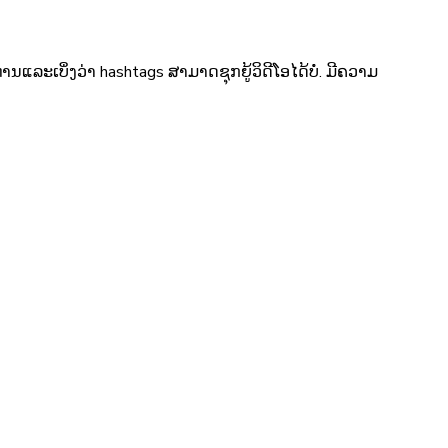
່ານແລະເບິ່ງວ່າ hashtags ສາມາດຊຸກຍູ້ວິດີໂອໄດ້ບໍ່. ມີຄວາມ