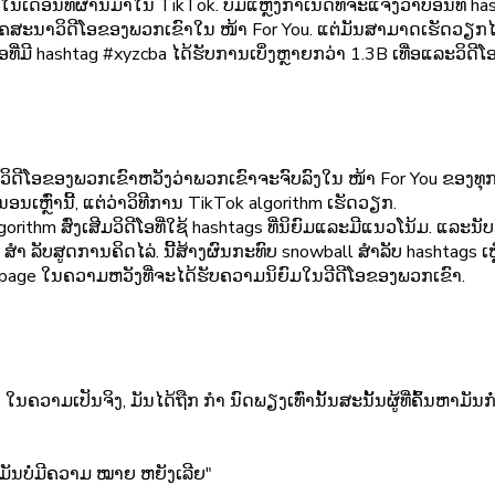
ອນທີ່ຜ່ານມາໃນ TikTok. ບໍ່ມີແຫຼ່ງກໍາເນີດທີ່ຈະແຈ້ງວ່າບ່ອນທີ່ hash
ເພື່ອໂຄສະນາວິດີໂອຂອງພວກເຂົາໃນ ໜ້າ For You. ແຕ່ມັນສາມາດເຮັດວຽກໄ
ດີໂອທີ່ມີ hashtag #xyzcba ໄດ້ຮັບການເບິ່ງຫຼາຍກວ່າ 1.3B ເທື່ອແລະວິດ
ີໂອຂອງພວກເຂົາຫວັງວ່າພວກເຂົາຈະຈົບລົງໃນ ໜ້າ For You ຂອງທຸກຄົນ. 
່ນອນເຫຼົ່ານີ້, ແຕ່ວ່າວິທີການ TikTok algorithm ເຮັດວຽກ.
thm ສົ່ງເສີມວິດີໂອທີ່ໃຊ້ hashtags ທີ່ນິຍົມແລະມີແນວໂນ້ມ. ແລະນັບ
ຳ ລັບສູດການຄິດໄລ່. ນີ້ສ້າງຜົນກະທົບ snowball ສໍາລັບ hashtags ເຫຼົ
oryoupage ໃນຄວາມຫວັງທີ່ຈະໄດ້ຮັບຄວາມນິຍົມໃນວີດີໂອຂອງພວກເຂົາ.
. ໃນຄວາມເປັນຈິງ, ມັນໄດ້ຖືກ ກຳ ນົດພຽງເທົ່ານັ້ນສະນັ້ນຜູ້ທີ່ຄົ້ນຫາມ
່າມັນບໍ່ມີຄວາມ ໝາຍ ຫຍັງເລີຍ"