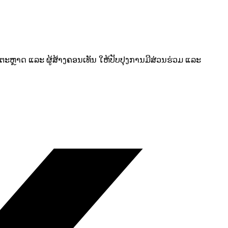
ານຕະຫຼາດ ແລະ ຜູ້ສ້າງຄອນເທັນ ໃຫ້ປັບປຸງການມີສ່ວນຮ່ວມ ແລະ