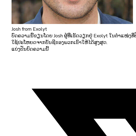
Josh
from Exolyt
ບົດຄວາມນີ້ຂຽນໂດຍ Josh ຜູ້ທີ່ເຮັດວຽກຢູ່ Exolyt ໃນຕໍາແໜ່ງ
ໃຊ້ປະໂຫຍດຈາກບັນຊີຂອງພວກເຂົາໃຫ້ໄດ້ສູງສຸດ.
ແບ່ງປັນບົດຄວາມນີ້