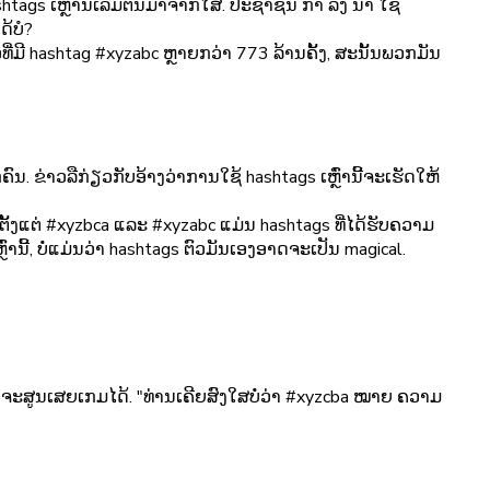
tags ເຫຼົ່ານີ້ເລີ່ມຕົ້ນມາຈາກໃສ. ປະຊາຊົນ ກຳ ລັງ ນຳ ໃຊ້
ດ້ບໍ?
ີໂອທີ່ມີ hashtag #xyzabc ຫຼາຍກວ່າ 773 ລ້ານຄັ້ງ, ສະນັ້ນພວກມັນ
ຂ່າວລືກ່ຽວກັບອ້າງວ່າການໃຊ້ hashtags ເຫຼົ່ານີ້ຈະເຮັດໃຫ້
ຕັ້ງແຕ່ #xyzbca ແລະ #xyzabc ແມ່ນ hashtags ທີ່ໄດ້ຮັບຄວາມ
່ານີ້, ບໍ່ແມ່ນວ່າ hashtags ຕົວມັນເອງອາດຈະເປັນ magical.
ັນກໍ່ຈະສູນເສຍເກມໄດ້. "ທ່ານເຄີຍສົງໃສບໍ່ວ່າ #xyzcba ໝາຍ ຄວາມ