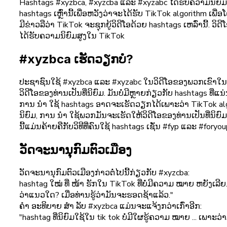
Hashtags #xyzbca, #xyzcba ແລະ #xyzabc ໄດ້ຮັບຄວາມນິຍົມໃນເດື
hashtags ເຫຼົ່ານີ້ເພື່ອຫວັງວ່າຈະໄດ້ຮັບ TikTok algorithm 
ມີຂ່າວລືວ່າ TikTok ຈະຊຸກຍູ້ວິດີໂອດ້ວຍ hashtags ເຫລົ່ານີ້. ວິ
ໄດ້ຮັບຄວາມນິຍົມສູງໃນ TikTok
#xyzbca ເຮັດວຽກບໍ?
ປະຊາຊົນໃຊ້ #xyzbca ແລະ #xyzabc ໃນວິດີໂອຂອງພວກເຂົາໃນວິດ
ວິດີໂອຂອງທ່ານເປັນທີ່ນິຍົມ. ມັນບໍ່ມີຫຼາຍກ່ຽວກັບ hashtags ທີ່ແນ
ການ ນຳ ໃຊ້ hashtags ອາດຈະເຮັດວຽກໄດ້ເພາະວ່າ TikTok algori
ນິຍົມ, ການ ນຳ ໃຊ້ພວກມັນຈະເຮັດໃຫ້ວິດີໂອຂອງທ່ານເປັນທີ່ນິຍົມ ສ
ນີ້ແມ່ນຄ້າຍຄືກັບວິທີທີ່ຄົນໃຊ້ hashtags ເຊັ່ນ #fyp ແລະ #f
ວັດຈະນານຸກົມຕົວເມືອງ
ວັດຈະນານຸກົມຕົວເມືອງກ່າວຕໍ່ໄປນີ້ກ່ຽວກັບ #xyzcba:
hashtag ໃໝ່ ທີ່ ໜ້າ ຮັກໃນ TikTok ທີ່ບໍ່ມີຄວາມ ໝາຍ ຫຍັງເລີຍ
ວ່າແນວໃດ? ເມື່ອທ່ານຮູ້ວ່າມັນຈະຮອດຊ້າແລ້ວ."
ຄຳ ອະທິບາຍ ສຳ ລັບ #xyzbca ແມ່ນຈະແຈ້ງກວ່າເກົ່າອີກ:
"hashtag ທີ່ນິຍົມໃຊ້ໃນ tik tok ບໍ່ມີໃຜຮູ້ຄວາມ ໝາຍ ... ເພາະວ