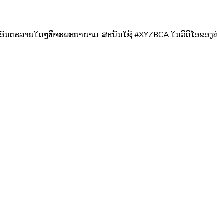
ນກໍ່ບໍ່ມີອັນຕະລາຍໃດໆທີ່ຈະພະຍາຍາມ. ສະນັ້ນໃຊ້ #XYZBCA ໃນວິດີໂອຂອງທ