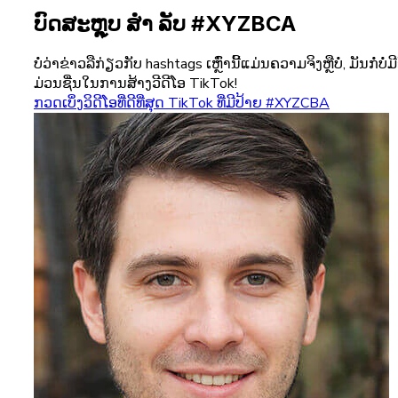
ບົດສະຫຼຸບ ສຳ ລັບ #XYZBCA
ບໍ່ວ່າຂ່າວລືກ່ຽວກັບ hashtags ເຫຼົ່ານີ້ແມ່ນຄວາມຈິງຫຼືບໍ່, ມັ
ມ່ວນຊື່ນໃນການສ້າງວີດີໂອ TikTok!
ກວດເບິ່ງວິດີໂອທີ່ດີທີ່ສຸດ TikTok ທີ່ມີປ້າຍ #XYZCBA