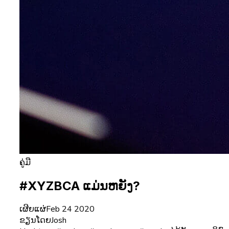
ຄູ່ມື
#XYZBCA ແມ່ນຫຍັງ?
ເຜີຍແຜ່
Feb 24 2020
ຂຽນໂດຍ
Josh