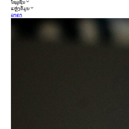
ໂຊລູຊັນ
ແຫຼ່ງຂໍ້ມູນ
ລາຄາ