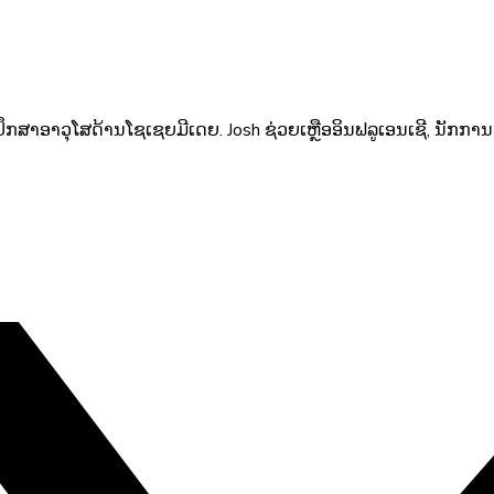
ທີ່ປຶກສາອາວຸໂສດ້ານໂຊເຊຍມີເດຍ. Josh ຊ່ວຍເຫຼືອອິນຟລູເອນເຊີ, ນັກກ