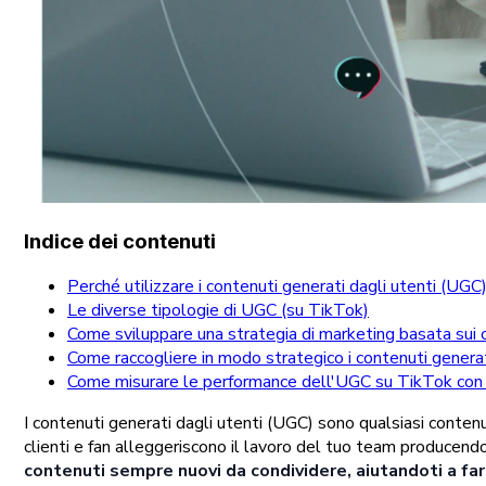
Indice dei contenuti
Perché utilizzare i contenuti generati dagli utenti (UG
Le diverse tipologie di UGC (su TikTok)
Come sviluppare una strategia di marketing basata sui c
Come raccogliere in modo strategico i contenuti generat
Come misurare le performance dell'UGC su TikTok con
I contenuti generati dagli utenti (UGC) sono qualsiasi contenut
clienti e fan alleggeriscono il lavoro del tuo team producendo
contenuti sempre nuovi da condividere, aiutandoti a far