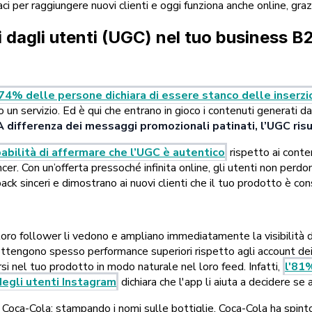
 per raggiungere nuovi clienti e oggi funziona anche online, grazi
i dagli utenti (UGC) nel tuo business 
 74% delle persone dichiara di essere stanco delle inserzio
un servizio. Ed è qui che entrano in gioco i contenuti generati da
A differenza dei messaggi promozionali patinati, l’UGC risu
babilità di affermare che l’UGC è autentico
rispetto ai conten
ncer. Con un’offerta pressoché infinita online, gli utenti non per
ck sinceri e dimostrano ai nuovi clienti che il tuo prodotto è cons
 loro follower li vedono e ampliano immediatamente la visibilità d
ci ottengono spesso performance superiori rispetto agli account 
si nel tuo prodotto in modo naturale nel loro feed. Infatti,
l'81
egli utenti Instagram
dichiara che l'app li aiuta a decidere se 
 Coca-Cola: stampando i nomi sulle bottiglie, Coca-Cola ha spinto