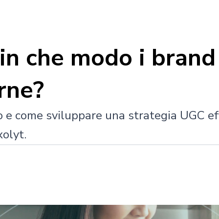
 in che modo i bran
rne?
o e come sviluppare una strategia UGC eff
olyt.