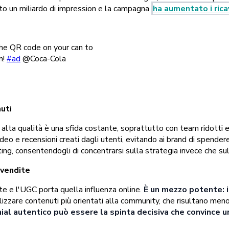
ato un miliardo di impression e la campagna
ha aumentato i ric
he QR code on your can to
n!
#ad
@Coca-Cola
nuti
 alta qualità è una sfida costante, soprattutto con team ridotti 
ideo e recensioni creati dagli utenti, evitando ai brand di spender
g, consentendogli di concentrarsi sulla strategia invece che sul
 vendite
dite e l'UGC porta quella influenza online.
È un mezzo potente: 
izzare contenuti più orientati alla community, che risultano meno 
l autentico può essere la spinta decisiva che convince un 