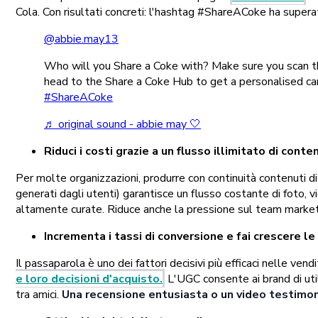
Cola. Con risultati concreti: l'hashtag #ShareACoke ha super
@abbie.may13
Who will you Share a Coke with? Make sure you scan t
head to the Share a Coke Hub to get a personalised ca
#ShareACoke
♬ original sound - abbie may 🤍
Riduci i costi grazie a un flusso illimitato di conte
Per molte organizzazioni, produrre con continuità contenuti di
generati dagli utenti) garantisce un flusso costante di foto, v
altamente curate. Riduce anche la pressione sul team marketin
Incrementa i tassi di conversione e fai crescere le
Il passaparola è uno dei fattori decisivi più efficaci nelle ven
e loro decisioni d'acquisto.
L'UGC consente ai brand di util
tra amici.
Una recensione entusiasta o un video testimonia