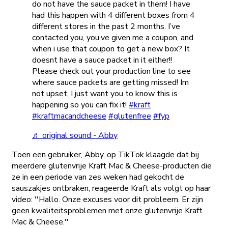
do not have the sauce packet in them! I have
had this happen with 4 different boxes from 4
different stores in the past 2 months. I’ve
contacted you, you’ve given me a coupon, and
when i use that coupon to get a new box? It
doesnt have a sauce packet in it either!!
Please check out your production line to see
where sauce packets are getting missed! Im
not upset, I just want you to know this is
happening so you can fix it!
#kraft
#kraftmacandcheese
#glutenfree
#fyp
♬ original sound - Abby
Toen een gebruiker, Abby, op TikTok klaagde dat bij
meerdere glutenvrije Kraft Mac & Cheese-producten die
ze in een periode van zes weken had gekocht de
sauszakjes ontbraken, reageerde Kraft als volgt op haar
video:
''Hallo. Onze excuses voor dit probleem. Er zijn
geen kwaliteitsproblemen met onze glutenvrije Kraft
Mac & Cheese.''