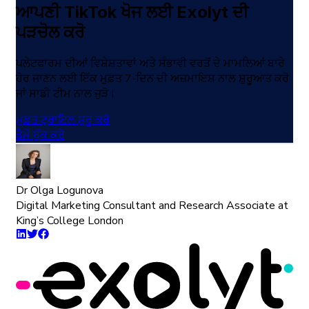
ਆਪਣੀ TikTok ਖੋਜ ਲਈ Exolyt ਦੀ
ਪੜਚੋਲ ਕਰੋ
ਪਲੇਟਫਾਰਮ ਦੀਆਂ ਵਿਸ਼ੇਸ਼ਤਾਵਾਂ ਅਤੇ ਸੰਭਾਵੀ ਵਰਤੋਂ ਦੇ ਮਾਮਲਿਆਂ ਬਾਰੇ
ਹੋਰ ਜਾਣਨ ਲਈ ਇੱਕ ਮੁਫ਼ਤ 7-ਦਿਨ ਦੀ ਅਜ਼ਮਾਇਸ਼ ਨਾਲ ਸ਼ੁਰੂਆਤ ਕਰੋ
ਜਾਂ ਸਾਡੀ ਟੀਮ ਨਾਲ ਜੁੜੋ।
ਮੁਫ਼ਤ ਟ੍ਰਾਇਲ ਸ਼ੁਰੂ ਕਰੋ
ਡੈਮੋ ਬੁੱਕ ਕਰੋ
Dr Olga Logunova
Digital Marketing Consultant and Research Associate at
King’s College London