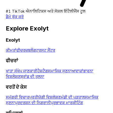
#1 TikTok ਐਨਾਲਿਟਿਕਸ ਅਤੇ ਸੋਸ਼ਲ ਇੰਟੈਲੀਜੈਂਸ ਟੂਲ
ਡੈਮੋ ਬੁੱਕ ਕਰੋ
Explore Exolyt
Exolyt
ਕੀਮਤਾਂ
ਫੀਚਰਜ਼
ਬਲੌਗ
ਟ੍ਰਸਟ ਸੈਂਟਰ
ਫੀਚਰਾਂ
ਖਾਤਾ ਸੰਖੇਪ ਜਾਣਕਾਰੀ
ਹੈਸ਼ਟੈਗ
ਸਮਾਜਿਕ ਸੁਣਨਾ
ਆਵਾਜ਼ਾਂ
ਭਾਵਨਾ
ਵਿਸ਼ਲੇਸ਼ਣ
ਬ੍ਰਾਂਡ ਦੀ ਤੁਲਨਾ
ਵਰਤੋਂ ਦੇ ਕੇਸ
ਸਮੱਗਰੀ ਵਿਚਾਰ
ਪ੍ਰਤੀਯੋਗੀ ਵਿਸ਼ਲੇਸ਼ਣ
ਮੰਡੀ ਦੀ ਪੜਤਾਲ
ਸਮਾਜਿਕ
ਸੁਣਨਾ
ਪ੍ਰਦਰਸ਼ਨ ਦੀ ਨਿਗਰਾਨੀ
ਪ੍ਰਭਾਵਕ ਮਾਰਕੀਟਿੰਗ