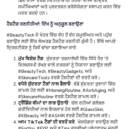
ਡਿਵਾਈਸਾਂ ਵਰਗੇ ਨਵੀਨਤਾਕਾਰੀ ਯੰਤਰਾਂ ਦੀਆਂ ਕੇਂਦ੍ਰਿਤ
ਸਮੀਖਿਆਵਾਂ ਅਤੇ ਪ੍ਰਦਰਸ਼ਨ ਭਰੋਸੇਯੋਗਤਾ ਸਥਾਪਤ ਕਰਨ ਵਿੱਚ
ਮਦਦ ਕਰਦੇ ਹਨ।
ਹੈਸ਼ਟੈਗ ਰਣਨੀਤੀਆਂ: ਦਿੱਖ ਨੂੰ ਅਨੁਕੂਲ ਬਣਾਉਣਾ
#BeautyTech ਦੇ ਖੇਤਰ ਵਿੱਚ ਵੱਧ ਤੋਂ ਵੱਧ ਸ਼ਮੂਲੀਅਤ ਅਤੇ ਪਹੁੰਚ
ਬਣਾਉਣ ਲਈ ਇੱਕ ਲੇਅਰਡ ਹੈਸ਼ਟੈਗ ਰਣਨੀਤੀ ਕੁੰਜੀ ਹੈ। ਇੱਥੇ ਆਪਣੇ
ਦ੍ਰਿਸ਼ਟੀਕੋਣ ਨੂੰ ਕਿਵੇਂ ਢਾਂਚਾ ਬਣਾਇਆ ਜਾਵੇ:
ਮੁੱਖ ਵਿਸ਼ੇਸ਼ ਟੈਗ
: ਸੁੰਦਰਤਾ ਤਕਨਾਲੋਜੀ ਵਿੱਚ ਸਿੱਧੇ ਤੌਰ 'ਤੇ
ਦਿਲਚਸਪੀ ਰੱਖਣ ਵਾਲੇ ਦਰਸ਼ਕਾਂ ਨੂੰ ਨਿਸ਼ਾਨਾ ਬਣਾਉਣ ਲਈ
#BeautyTech, #BeautyGadgets, ਅਤੇ
#SkincareTools ਵਰਗੇ ਹੈਸ਼ਟੈਗਾਂ ਦੀ ਵਰਤੋਂ ਕਰੋ।
ਵਧੇਰੇ ਸੁੰਦਰਤਾ ਟੈਗਾਂ ਨਾਲ ਫੈਲਾਓ
: ਵੱਡੇ ਸੁੰਦਰਤਾ ਰੁਝਾਨਾਂ ਵਿੱਚ
ਸ਼ਾਮਲ ਹੋਣ ਲਈ #MorningRoutine, #AntiAging, ਅਤੇ
#SkincareRoutine ਵਰਗੇ ਹੈਸ਼ਟੈਗ ਸ਼ਾਮਲ ਕਰੋ।
ਟ੍ਰੈਂਡਿੰਗ ਥੀਮਾਂ ਦਾ ਲਾਭ ਉਠਾਓ
: ਚੱਲ ਰਹੀਆਂ ਗਲੋਬਲ
ਗਤੀਵਿਧੀਆਂ ਨਾਲ ਇਕਸਾਰ ਹੋਣ ਲਈ #GlassSkin,
#KBeauty, ਅਤੇ #ASMR ਵਰਗੇ ਹੈਸ਼ਟੈਗ ਸ਼ਾਮਲ ਕਰੋ।
ਆਮ TikTok ਟੈਗਾਂ ਦੀ ਵਰਤੋਂ ਕਰੋ
: ਖੋਜਯੋਗਤਾ ਵਧਾਉਣ ਲਈ
#ForYou, #FYP, ਅਤੇ #Tips ਵਰਗੀਆਂ ਪਲੇਟਫਾਰਮ ਜ਼ਰੂਰੀ