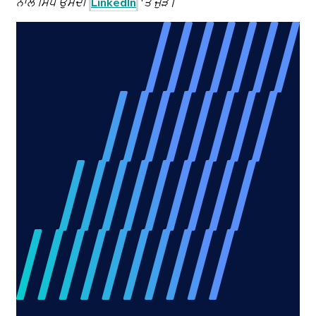
ਨਾਲ ਸਿੱਧੇ ਉਸਦੀ
LinkedIn
'ਤੇ ਜੁੜੋ।