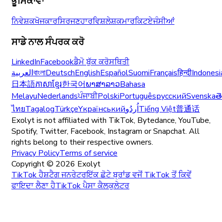
ਭੂਮਿਕਾਵਾਂ
ਨਿਵੇਸ਼ਕ
ਖੋਜਕਾਰ
ਸਿਰਜਣਹਾਰ
ਵਿਸ਼ਲੇਸ਼ਕ
ਮਾਰਕਿਟ
ਏਜੰਸੀਆਂ
ਸਾਡੇ ਨਾਲ ਸੰਪਰਕ ਕਰੋ
LinkedIn
Facebook
ਡੈਮੋ ਬੁੱਕ ਕਰੋ
ਸਥਿਤੀ
العربية
বাংলা
Deutsch
English
Español
Suomi
Français
हिन्दी
Indonesi
日本語
ភាសាខ្មែរ
한국어
ພາສາລາວ
Bahasa
Melayu
Nederlands
ਪੰਜਾਬੀ
Polski
Português
русский
Svenska
త
ไทย
Tagalog
Türkçe
Yкраїнський
اُردُو
Tiếng Việt
普通话
Exolyt is not affiliated with TikTok, Bytedance, YouTube,
Spotify, Twitter, Facebook, Instagram or Snapchat. All
rights belong to their respective owners.
Privacy Policy
Terms of service
Copyright ©
2026
Exolyt
TikTok ਹੈਸ਼ਟੈਗ ਜਨਰੇਟਰ
ਇੱਕ ਛੋਟੇ ਬ੍ਰਾਂਡ ਵਜੋਂ TikTok ਤੋਂ ਕਿਵੇਂ
ਫਾਇਦਾ ਲੈਣਾ ਹੈ
TikTok ਪੈਸਾ ਕੈਲਕੁਲੇਟਰ