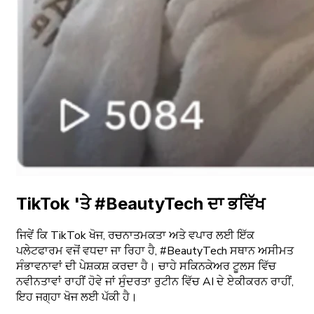
TikTok 'ਤੇ #BeautyTech ਦਾ ਭਵਿੱਖ
ਜਿਵੇਂ ਕਿ TikTok ਖੋਜ, ਰਚਨਾਤਮਕਤਾ ਅਤੇ ਵਪਾਰ ਲਈ ਇੱਕ
ਪਲੇਟਫਾਰਮ ਵਜੋਂ ਵਧਦਾ ਜਾ ਰਿਹਾ ਹੈ, #BeautyTech ਸਥਾਨ ਅਸੀਮਤ
ਸੰਭਾਵਨਾਵਾਂ ਦੀ ਪੇਸ਼ਕਸ਼ ਕਰਦਾ ਹੈ। ਚਾਹੇ ਸਕਿਨਕੇਅਰ ਟੂਲਸ ਵਿੱਚ
ਨਵੀਨਤਾਵਾਂ ਰਾਹੀਂ ਹੋਵੇ ਜਾਂ ਸੁੰਦਰਤਾ ਰੁਟੀਨ ਵਿੱਚ AI ਦੇ ਏਕੀਕਰਨ ਰਾਹੀਂ,
ਇਹ ਜਗ੍ਹਾ ਖੋਜ ਲਈ ਪੱਕੀ ਹੈ।