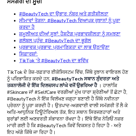
ਸਮੱਗਰੀ ਦੀ ਸੂਚੀ
#BeautyTech ਦਾ ਉਭਾਰ: ਨੰਬਰ ਅਤੇ ਗਤੀਸ਼ੀਲਤਾ
ਸੀਮਾਵਾਂ ਤੋੜਨਾ: #BeautyTech ਵਿਆਪਕ ਰੁਝਾਨਾਂ ਨੂੰ ਪੂਰਾ
ਕਰਦਾ ਹੈ
ਸ਼ਮੂਲੀਅਤ ਦੀਆਂ ਸੂਝਾਂ: ਹੈਸ਼ਟੈਗ ਪ੍ਰਭਾਵਸ਼ੀਲਤਾ ਨੂੰ ਸਮਝਣਾ
ਗਲੋਬਲ ਪਹੁੰਚ: #BeautyTech ਦਾ ਭੂਗੋਲ
ਪ੍ਰਭਾਵਕ ਪ੍ਰਭਾਵ: ਪ੍ਰਮਾਣਿਕਤਾ ਦਾ ਲਾਭ ਉਠਾਉਣਾ
ਸਿਫ਼ਾਰਸ਼ਾਂ:
TikTok 'ਤੇ #BeautyTech ਦਾ ਭਵਿੱਖ
TikTok ਦੇ ਤੇਜ਼-ਰਫ਼ਤਾਰ ਈਕੋਸਿਸਟਮ ਵਿੱਚ, ਜਿੱਥੇ ਰੁਝਾਨ ਵਾਇਰਲ ਹੋਣ
ਨੂੰ ਪਰਿਭਾਸ਼ਿਤ ਕਰਦੇ ਹਨ,
#BeautyTech ਸਥਾਨ ਸੁੰਦਰਤਾ ਅਤੇ
ਤਕਨਾਲੋਜੀ ਦੇ ਇੱਕ ਦਿਲਚਸਪ ਲਾਂਘੇ ਵਜੋਂ ਉਭਰਿਆ ਹੈ
। ਹਾਲਾਂਕਿ
#Skincare ਜਾਂ #SelfCare ਵਰਗੀਆਂ ਮੁੱਖ ਧਾਰਾ ਸ਼੍ਰੇਣੀਆਂ ਤੋਂ ਛੋਟਾ ਹੈ,
#BeautyTech ਨੇ ਇੱਕ ਵਿਲੱਖਣ ਜਗ੍ਹਾ ਬਣਾਈ ਹੈ ਜਿੱਥੇ ਨਵੀਨਤਾ
ਪ੍ਰੇਰਨਾ ਨੂੰ ਪੂਰਾ ਕਰਦੀ ਹੈ। ਉਤਪਾਦ-ਅਗਵਾਈ ਵਾਲੀ ਸਮੱਗਰੀ ਤੋਂ ਲੈ ਕੇ
ਅਤਿ-ਆਧੁਨਿਕ ਟਿਊਟੋਰਿਅਲ ਤੱਕ, ਇਹ ਸਥਾਨ ਸਿਰਜਣਹਾਰਾਂ ਅਤੇ
ਬ੍ਰਾਂਡਾਂ ਲਈ ਅਣਵਰਤੀ ਸੰਭਾਵਨਾ ਰੱਖਦਾ ਹੈ। ਇੱਥੇ ਇੱਕ ਨੇੜਿਓਂ ਨਜ਼ਰ
ਮਾਰੀ ਗਈ ਹੈ ਕਿ #BeautyTech ਕਿਵੇਂ ਵਿਕਸਤ ਹੋ ਰਿਹਾ ਹੈ - ਅਤੇ
ਇਹ ਅੱਗੇ ਕਿੱਥੇ ਜਾ ਰਿਹਾ ਹੈ।