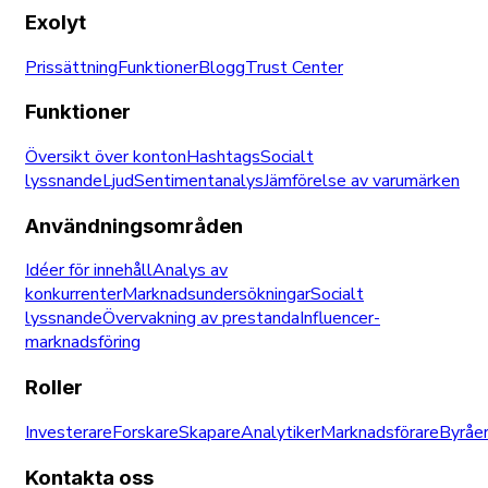
Exolyt
Prissättning
Funktioner
Blogg
Trust Center
Funktioner
Översikt över konton
Hashtags
Socialt
lyssnande
Ljud
Sentimentanalys
Jämförelse av varumärken
Användningsområden
Idéer för innehåll
Analys av
konkurrenter
Marknadsundersökningar
Socialt
lyssnande
Övervakning av prestanda
Influencer-
marknadsföring
Roller
Investerare
Forskare
Skapare
Analytiker
Marknadsförare
Byråe
Kontakta oss