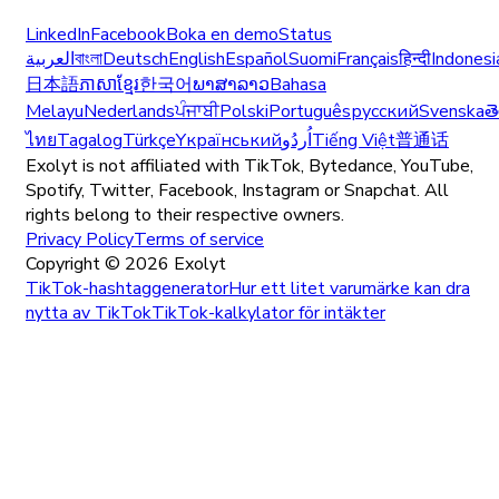
LinkedIn
Facebook
Boka en demo
Status
العربية
বাংলা
Deutsch
English
Español
Suomi
Français
हिन्दी
Indonesi
日本語
ភាសាខ្មែរ
한국어
ພາສາລາວ
Bahasa
Melayu
Nederlands
ਪੰਜਾਬੀ
Polski
Português
русский
Svenska
త
ไทย
Tagalog
Türkçe
Yкраїнський
اُردُو
Tiếng Việt
普通话
Exolyt is not affiliated with TikTok, Bytedance, YouTube,
Spotify, Twitter, Facebook, Instagram or Snapchat. All
rights belong to their respective owners.
Privacy Policy
Terms of service
Copyright ©
2026
Exolyt
TikTok-hashtaggenerator
Hur ett litet varumärke kan dra
nytta av TikTok
TikTok-kalkylator för intäkter