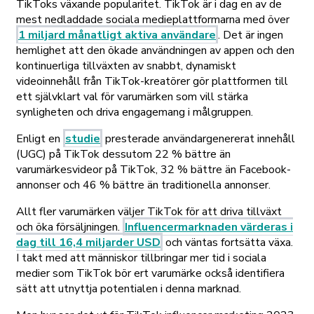
TikToks växande popularitet. TikTok är i dag en av de
mest nedladdade sociala medieplattformarna med över
1 miljard månatligt aktiva användare
. Det är ingen
hemlighet att den ökade användningen av appen och den
kontinuerliga tillväxten av snabbt, dynamiskt
videoinnehåll från TikTok-kreatörer gör plattformen till
ett självklart val för varumärken som vill stärka
synligheten och driva engagemang i målgruppen.
Enligt en
studie
presterade användargenererat innehåll
(UGC) på TikTok dessutom 22 % bättre än
varumärkesvideor på TikTok, 32 % bättre än Facebook-
annonser och 46 % bättre än traditionella annonser.
Allt fler varumärken väljer TikTok för att driva tillväxt
och öka försäljningen.
Influencermarknaden värderas i
dag till 16,4 miljarder USD
och väntas fortsätta växa.
I takt med att människor tillbringar mer tid i sociala
medier som TikTok bör ert varumärke också identifiera
sätt att utnyttja potentialen i denna marknad.