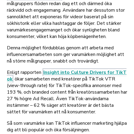
målgruppers flöden redan dag ett och därmed öka
räckvidd och engagemang. Användare har dessutom stor
sannolikhet att exponeras för videor baserat på sin
sökhistorik eller vilka hashtaggar de följer. Det stärker
varumärkesengagemanget och ökar synligheten bland
konsumenter, vilket kan höja köpbenägenheten.
Denna möjlighet fördubblas genom att arbeta med
influencersamarbeten som ger varumärken möjlighet att
nå större målgrupper, snabbt och trovärdigt.
Enligt rapporten
Insight into Culture Drivers for TikT
ok
ökar samarbeten med kreatörer på TikTok VTR
(view-through rate) för TikTok-specifika annonser med
193 %, och branded content från kreatörssamarbeten har
27 % högre Ad Recall. Även TikTok-användarna
instämmer – 62 % säger att kreatörer är det bästa
sättet för varumärken att nå konsumenter.
Så som varumärke kan TikTok influencer marketing hjälpa
dig att bli populär och öka försäljningen.