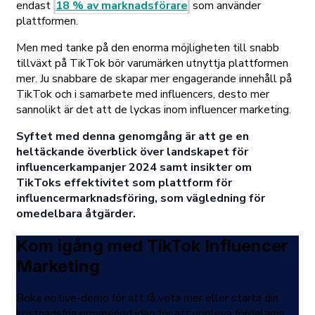
endast
18 % av marknadsförare
som använder
plattformen.
Men med tanke på den enorma möjligheten till snabb
tillväxt på TikTok bör varumärken utnyttja plattformen
mer. Ju snabbare de skapar mer engagerande innehåll på
TikTok och i samarbete med influencers, desto mer
sannolikt är det att de lyckas inom influencer marketing.
Syftet med denna genomgång är att ge en
heltäckande överblick över landskapet för
influencerkampanjer 2024 samt insikter om
TikToks effektivitet som plattform för
influencermarknadsföring, som vägledning för
omedelbara åtgärder.
Kom igång med TikTok Influencer
Marketing
Boka en live-demo för att få veta mer eller starta din
kostnadsfria provperiod idag för att uppleva fördelarna