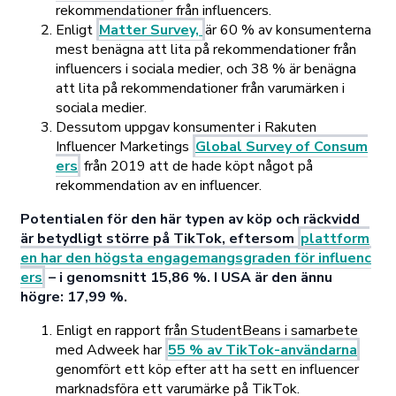
rekommendationer från influencers.
Enligt
Matter Survey,
är 60 % av konsumenterna
mest benägna att lita på rekommendationer från
influencers i sociala medier, och 38 % är benägna
att lita på rekommendationer från varumärken i
sociala medier.
Dessutom uppgav konsumenter i Rakuten
Influencer Marketings
Global Survey of Consum
ers
från 2019 att de hade köpt något på
rekommendation av en influencer.
Potentialen för den här typen av köp och räckvidd
är betydligt större på TikTok, eftersom
plattform
en har den högsta engagemangsgraden för influenc
ers
– i genomsnitt 15,86 %. I USA är den ännu
högre: 17,99 %.
Enligt en rapport från StudentBeans i samarbete
med Adweek har
55 % av TikTok-användarna
genomfört ett köp efter att ha sett en influencer
marknadsföra ett varumärke på TikTok.