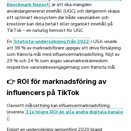
Benchmark Report
, är att öka mängden
användargenererat innehåll (UGC) och därigenom skapa
ett optimalt ekosystem där både varumärken och
kreatörer kan dela betalt eller organiskt innehåll på
TikTok – en naturlig hemvist för UGC.
En
Statista-undersökning från 2022
i USA visade
att 38 % av marknadsförare uppgav att driva försäljning
som främsta mål med influencermarknadsföring, följt av
29 % och 24 % som angav varumärkeskännedom
respektive varumärkesengagemang som främsta mål.
👉 ROI för marknadsföring av
influencers på TikTok
Oavsett målsättning kan influencermarknadsföring
leverera
11x högre ROI än alla andra digitala kanale
r
.
Enligt en undersökning genomförd 2020 bland