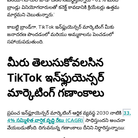
వినియోగదారులే కూడా దీనిని సమర్థిస్తున్నారు - 62% మంది
బ్రాండ్లు వినియోగదారులతో కనెక్ట్ కావడానికి క్రియేటర్లు ఉత్తమ
మార్గమని చెబుతున్నారు.’
కాబట్టి బ్రాండ్‌గా, TikTok ఇన్‌ఫ్లుయెన్సర్ మార్కెటింగ్ మీకు
జనాదరణ పొందడంలో మరియు అమ్మకాలను పెంచడంలో
సహాయపడుతుంది.
మీరు తెలుసుకోవలసిన
TikTok ఇన్‌ఫ్లుయెన్సర్
మార్కెటింగ్ గణాంకాలు
ప్రపంచ ఇన్‌ఫ్లూయెన్సర్ మార్కెటింగ్ ఆర్థిక వ్యవస్థ 2030 నాటికి
33.
4% సమ్మిళిత వార్షిక వృద్ధి రేటు (CAGR)
సాధిస్తుందని అంచనా
వేయబడుతోంది. దిగువనున్న గణాంకాలు దీనిని నిర్ధారిస్తున్నాయి: