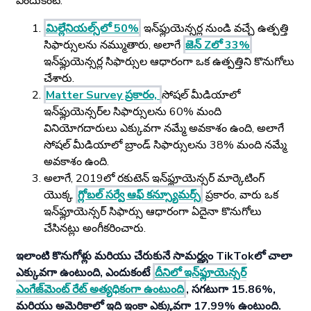
ఎందుకంటే:
మిల్లేనియల్స్‌లో 50%
ఇన్‌ఫ్లుయెన్సర్ల నుండి వచ్చే ఉత్పత్తి
సిఫార్సులను నమ్ముతారు, అలాగే
జెన్ Zలో 33%
ఇన్‌ఫ్లుయెన్సర్ల సిఫార్సుల ఆధారంగా ఒక ఉత్పత్తిని కొనుగోలు
చేశారు.
Matter Survey ప్రకారం,
సోషల్ మీడియాలో
ఇన్‌ఫ్లుయెన్సర్‌ల సిఫార్సులను 60% మంది
వినియోగదారులు ఎక్కువగా నమ్మే అవకాశం ఉంది, అలాగే
సోషల్ మీడియాలో బ్రాండ్ సిఫార్సులను 38% మంది నమ్మే
అవకాశం ఉంది.
అలాగే, 2019లో రకుటెన్ ఇన్‌ఫ్లూయెన్సర్ మార్కెటింగ్
యొక్క
గ్లోబల్ సర్వే ఆఫ్ కన్స్యూమర్స్
ప్రకారం, వారు ఒక
ఇన్‌ఫ్లూయెన్సర్ సిఫార్సు ఆధారంగా ఏదైనా కొనుగోలు
చేసినట్లు అంగీకరించారు.
ఇలాంటి కొనుగోళ్లు మరియు చేరుకునే సామర్థ్యం TikTokలో చాలా
ఎక్కువగా ఉంటుంది, ఎందుకంటే
దీనిలో ఇన్‌ఫ్లూయెన్సర్
ఎంగేజ్‌మెంట్ రేట్ అత్యధికంగా ఉంటుంది
, సగటుగా 15.86%,
మరియు అమెరికాలో ఇది ఇంకా ఎక్కువగా 17.99% ఉంటుంది.