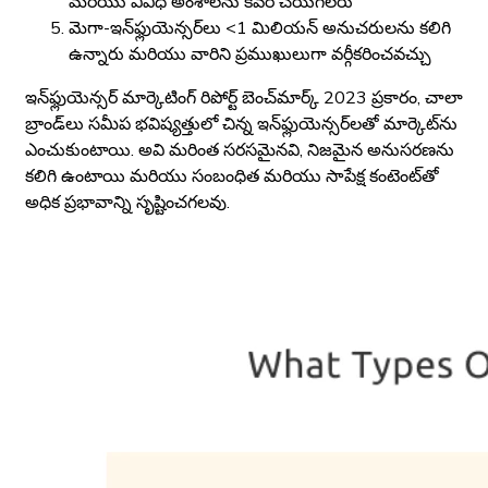
మరియు వివిధ అంశాలను కవర్ చేయగలరు
మెగా-ఇన్‌ఫ్లుయెన్సర్‌లు <1 మిలియన్ అనుచరులను కలిగి
ఉన్నారు మరియు వారిని ప్రముఖులుగా వర్గీకరించవచ్చు
ఇన్‌ఫ్లుయెన్సర్ మార్కెటింగ్ రిపోర్ట్ బెంచ్‌మార్క్ 2023 ప్రకారం, చాలా
బ్రాండ్‌లు సమీప భవిష్యత్తులో చిన్న ఇన్‌ఫ్లుయెన్సర్‌లతో మార్కెట్‌ను
ఎంచుకుంటాయి. అవి మరింత సరసమైనవి, నిజమైన అనుసరణను
కలిగి ఉంటాయి మరియు సంబంధిత మరియు సాపేక్ష కంటెంట్‌తో
అధిక ప్రభావాన్ని సృష్టించగలవు.