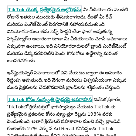
TikTok యొక్క ప్రత్యేకమైన అల్గోరిథమ్
మీ వీడియోలను మొదటి
రోజునే ఇతరుల ముందుకు తీసుకురాగలదు, దీంతో మీ రీచ్
మరియు ఎంగేజ్‌మెంట్ పెరగడానికి సహాయపడుతుంది.
వినియోగదారులు తమ సెర్చ్ హిస్టరీ లేదా ఫాలో అవుతున్న
హ్యాష్‌ట్యాగ్‌ల ఆధారంగా కూడా మీ వీడియోలను చూసే అవకాశాలు
ఎక్కువగా ఉంటాయి. ఇది వినియోగదారులలో బ్రాండ్ ఎంగేజ్‌మెంట్
మరియు డిస్కవరబిలిటీని పెంచి, కొనుగోలు ఉద్దేశాన్ని మరింత
బలపరచగలదు.
ఇన్‌ఫ్లుయెన్సర్ సహకారాలతో పని చేయడం ద్వారా ఈ అవకాశం
రెట్టింపు అవుతుంది, ఇది వేగంగా మరియు విశ్వసనీయంగా ఎక్కువ
మంది ప్రేక్షకులను చేరుకోవడానికి బ్రాండ్‌లను శక్తివంతం చేస్తుంది.
TikTok కోసం సంస్కృతి డ్రైవర్లపై అవగాహన
నివేదిక ప్రకారం,
‘TikTokలో క్రియేటర్లతో భాగస్వామ్యం చేయడం TikTok-కు
ప్రత్యేకమైన ప్రకటనల కోసం వ్యూ-త్రూ రేట్లను 193% వరకు
పెంచుతుంది, అలాగే క్రియేటర్ సహకారాల నుంచి వచ్చే బ్రాండెడ్
కంటెంట్‌కు 27% ఎక్కువ Ad Recall కనిపిస్తుంది. TikTok