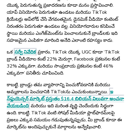
యొక్క పెరుగుతున్న ప్రజాదరణను కూడా మనం ప్రస్తావించాలి.
యాప్ వినియోగం పెరుగుతూ ఉండటం మరియు TikTok
క్రియేటర్లు అప్‌లోడ్ చేసే వేగవంతమైన, డైనమిక్ వీడియో కంటెంట్
నిరంతరం పెరుగుతూ ఉండటం వల్ల, వినియోగదారుల కనిపించే
స్థాయి మరియు ఎంగేజ్‌మెంట్‌ను పెంచాలనుకునే బ్రాండ్‌లకు ఇది
సహజమైన ఎంపికగా మారింది అనేది ఎలాంటి రహస్యం కాదు.
ఒక
సర్వే నివేదిక
ప్రకారం, TikTok యొక్క UGC కూడా ‘TikTok
బ్రాండ్ వీడియోల కంటే 22% మెరుగ్గా, Facebook ప్రకటనల కంటే
32% ఎక్కువగా, మరియు సాంప్రదాయ ప్రకటనల కంటే 46%
ఎక్కువగా’ పనితీరు చూపించింది.
కాబట్టి, బ్రాండ్లు తమ వ్యాపారాన్ని పెంచుకోవడానికి మరియు
అమ్మకాలను పెంచడానికి TikTok‌ను ఎంచుకుంటున్నాయి.
ఇ
న్‌ఫ్లుయెన్సర్ మార్కెట్ ప్రస్తుతం $16.4 బిలియన్ విలువగా అంచనా
వేయబడింది
మరియు ఇది మరింత వృద్ధి చెందేందుకు సిద్ధంగా
ఉంది. కాబట్టి, TikTok వంటి సోషల్ మీడియా ప్లాట్‌ఫారమ్‌లపై
ప్రజలు ఎక్కువ సమయం గడుపుతున్నప్పుడు, మీ బ్రాండ్ కూడా ఈ
మార్కెట్‌ను అందిపుచ్చుకునే మార్గాలను అన్వేషించాలి.