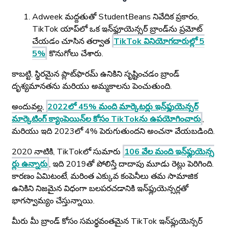
Adweek మద్దతుతో StudentBeans నివేదిక ప్రకారం,
TikTok యాప్‌లో ఒక ఇన్‌ఫ్లూయెన్సర్ బ్రాండ్‌ను ప్రమోట్
చేయడం చూసిన తర్వాత
TikTok వినియోగదారుల్లో 5
5%
కొనుగోలు చేశారు.
కాబట్టి, స్థిరమైన ప్లాట్‌ఫారమ్ ఉనికిని సృష్టించడం బ్రాండ్
దృశ్యమానతను మరియు అమ్మకాలను పెంచుతుంది.
అందువల్ల,
2022లో 45% మంది మార్కెటర్లు ఇన్‌ఫ్లుయెన్సర్
మార్కెటింగ్ క్యాంపెయిన్‌ల కోసం TikTok‌ను ఉపయోగించారు
,
మరియు ఇది 2023లో 4% పెరుగుతుందని అంచనా వేయబడింది.
2020 నాటికి, TikTokలో సుమారు
106 వేల మంది ఇన్‌ఫ్లుయెన్స
ర్లు ఉన్నారు
, ఇది 2019తో పోలిస్తే దాదాపు మూడు రెట్లు పెరిగింది.
కారణం ఏమిటంటే, మరింత ఎక్కువ కంపెనీలు తమ సామాజిక
ఉనికిని నిజమైన విధంగా బలపరచడానికి ఇన్‌ఫ్లుయెన్సర్లతో
భాగస్వామ్యం చేస్తున్నాయి.
మీరు మీ బ్రాండ్ కోసం సమర్థవంతమైన TikTok ఇన్‌ఫ్లుయెన్సర్