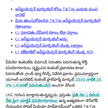
ఇన్‌ఫ్లుయెన్సర్ మార్కెటింగ్ కోసం TikTok ఎందుకు మంచి
ఛానెల్
మీరు తెలుసుకోవలసిన TikTok ఇన్‌ఫ్లుయెన్సర్ మార్కెటింగ్
గణాంకాలు
👉 ప్రభావితం చేసేవారి రకాలు లేదా వర్గాలు:
👉 ఇన్‌ఫ్లుయెన్సర్ మార్కెటింగ్ ఖర్చు
👉 ఇన్‌ఫ్లుయెన్సర్ మార్కెటింగ్ యొక్క లక్ష్యాలు
👉 టిక్‌టాక్‌లో ఇన్‌ఫ్లుయెన్సర్ మార్కెటింగ్ యొక్క ROI
వీడియో కంటెంట్‌కు డిమాండ్ నిరంతరం పెరుగుతున్న కొద్దీ,
వినియోగదారులు సృష్టించిన కంటెంట్ ప్రజాదరణ కూడా
పెరుగుతోంది. గ్రాండ్ వ్యూ రీసెర్చ్ నివేదిక ప్రకారం, ప్రపంచవ్యాప్తంగా
యూజర్-జనరేటెడ్ కంటెంట్ ప్లాట్‌ఫార్మ్ మార్కెట్
2030 నాటికి 29.
4% CAGR‌తో పెరుగుతుందని
అంచనా వేసింది.
UGC గురించి మాట్లాడుతున్నప్పుడు, ప్రస్తుతం
ప్రతి నెల 1 బిలియ
న్‌కు పైగా యాక్టివ్ వినియోగదారులు
ఉన్న అత్యధికంగా డౌన్‌లోడ్
చేయబడిన సోషల్ మీడియా ప్లాట్‌ఫారమ్‌లలో ఒకటైన TikTok