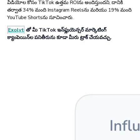
వీడియోల కోసం TikTok ఉత్తమ ROI‌ను అందిస్తుందని, దానికి
తర్వాత 34% మంది Instagram Reels‌ను మరియు 19% మంది
YouTube Shorts‌ను సూచించారు.
Exolyt
తో మీ TikTok ఇన్‌ఫ్లుయెన్సర్ మార్కెటింగ్
క్యాంపెయిన్‌ల పనితీరును కూడా మీరు ట్రాక్ చేయవచ్చు.