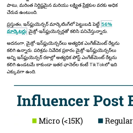
పాటు, మరింత నిర్దిష్టమైన మరియు లక్ష్యిత ప్రేక్షకుల వరకు అధిక
చేరువ ఉంటుంది.
ప్రస్తుతం, ఇన్‌ఫ్లుయెన్సర్ మార్కెటింగ్‌లో పెట్టుబడి పెట్టే
56%
మార్కెటర్లు
మైక్రో-ఇన్‌ఫ్లుయెన్సర్లతో కలిసి పనిచేస్తున్నారు.
అదనంగా, మైక్రో-ఇన్‌ఫ్లుయెన్సర్‌లు అత్యధిక ఎంగేజ్‌మెంట్ రేట్లను
కలిగి ఉన్నారు. పరిశ్రమ నివేదిక ప్రకారం మైక్రో-ఇన్‌ఫ్లుయెన్సర్‌లు
అన్ని ఇన్‌ఫ్లుయెన్సర్ రకాల్లో అత్యధిక పోస్ట్ ఎంగేజ్‌మెంట్ రేట్లను
కలిగి ఉండటమే కాకుండా ఇతర ఛానెల్‌ల కంటే TikTokలో ఇది
ఎక్కువగా ఉంది.