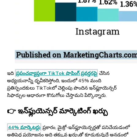
ఇది
ప్రపంచవ్యాప్తంగా TikTok షాపింగ్ ప్రవర్తనపై
చేసిన
అధ్యయనాన్నీ ధృవీకరిస్తోంది, ఇందులో 45% మంది
ప్రతిస్పందకులు TikTokలో చెల్లింపు పొందిన ఇన్‌ఫ్లూయెన్సర్
సిఫార్సుల ఆధారంగా కొనుగోలు చేస్తామని పేర్కొన్నారు.
👉 ఇన్‌ఫ్లుయెన్సర్ మార్కెటింగ్ ఖర్చు
44% మార్కెటర్లు
ప్రకారం, మైక్రో-ఇన్‌ఫ్లూయెన్సర్లతో పనిచేయడంలో
అతిపెద్ద ప్రయోజనం అది తక్కువ ఖర్చుతో కూడుకున్నదే అనడంలో