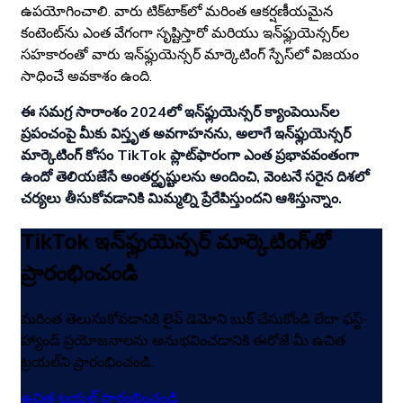
ఉపయోగించాలి. వారు టిక్‌టాక్‌లో మరింత ఆకర్షణీయమైన
కంటెంట్‌ను ఎంత వేగంగా సృష్టిస్తారో మరియు ఇన్‌ఫ్లుయెన్సర్‌ల
సహకారంతో వారు ఇన్‌ఫ్లుయెన్సర్ మార్కెటింగ్ స్పేస్‌లో విజయం
సాధించే అవకాశం ఉంది.
ఈ సమగ్ర సారాంశం 2024లో ఇన్‌ఫ్లుయెన్సర్ క్యాంపెయిన్‌ల
ప్రపంచంపై మీకు విస్తృత అవగాహనను, అలాగే ఇన్‌ఫ్లుయెన్సర్
మార్కెటింగ్ కోసం TikTok ప్లాట్‌ఫారంగా ఎంత ప్రభావవంతంగా
ఉందో తెలియజేసే అంతర్దృష్టులను అందించి, వెంటనే సరైన దిశలో
చర్యలు తీసుకోవడానికి మిమ్మల్ని ప్రేరేపిస్తుందని ఆశిస్తున్నాం.
TikTok ఇన్‌ఫ్లుయెన్సర్ మార్కెటింగ్‌తో
ప్రారంభించండి
మరింత తెలుసుకోవడానికి లైవ్ డెమోని బుక్ చేసుకోండి లేదా ఫస్ట్-
హ్యాండ్ ప్రయోజనాలను అనుభవించడానికి ఈరోజే మీ ఉచిత
ట్రయల్‌ని ప్రారంభించండి.
ఉచిత ట్రయల్ ప్రారంభించండి