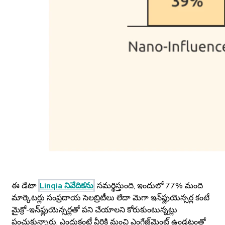
ఈ డేటా
Linqia నివేదికను
సమర్థిస్తుంది, ఇందులో 77% మంది
మార్కెటర్లు సంప్రదాయ సెలబ్రిటీలు లేదా మెగా ఇన్‌ఫ్లుయెన్సర్ల కంటే
మైక్రో-ఇన్‌ఫ్లుయెన్సర్లతో పని చేయాలని కోరుకుంటున్నట్లు
పంచుకున్నారు. ఎందుకంటే వీరికి మంచి ఎంగేజ్‌మెంట్ ఉండటంతో