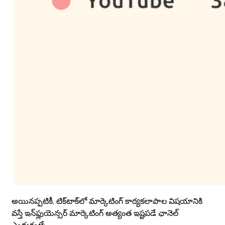
అయినప్పటికీ, టిక్‌టాక్‌లో మార్కెటింగ్ కార్యకలాపాల విషయానికి
వస్తే ఇన్‌ఫ్లుయెన్సర్ మార్కెటింగ్ అత్యంత ఇష్టపడే ఛానెల్