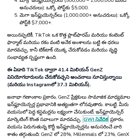
మాక్రో ఇన్‌ఫ్లుయెన్సర్‌లు (500,000 – 1,000,000 మంది
అనుచరులు): ఒక్కో పోస్ట్‌కు $5,000.
మెగా ఇన్‌ఫ్లుయెన్సర్‌లు (1,000,000+ అనుచరులు): ఒక్కో
పోస్ట్‌కి $7,000+.
అయినప్పటికీ, TikTok ఒక కొత్త ప్లాట్‌ఫారమ్ మరియు కంటెంట్
ఫార్మాట్ మరియు రకం వంటి అనేక అంశాలను బట్టి ఈ ధరలు
మారవచ్చు. కానీ టిక్‌టాక్ యొక్క చేరుకోవడం మరియు వృద్ధి
సంభావ్యత స్పష్టంగా ఉంది.
ఈ ఏడాది TikTok ద్వారా 41.4 మిలియన్ GenZ
వినియోగదారులను చేరుకోవచ్చని అంచనాలు సూచిస్తున్నాయి
(మరియు Instagramలో 37.3 మిలియన్).
జనాభా గణాంకాల ప్రకారం, GenZ ప్రేక్షకులు సామాజిక మాధ్యమాల
ఇన్‌ఫ్లూయెన్సర్ల ప్రభావానికి అత్యంతగా లోనవుతారు. కాబట్టి, మీరు
వయసులో పెద్ద కస్టమర్లను లక్ష్యంగా చేసుకుంటే, ఇన్‌ఫ్లూయెన్సర్
మార్కెటింగ్ కొంత సవాలుగా మారవచ్చు.
GWI నివేదిక
ప్రకారం,
వయసు పెరుగుతున్న కొద్దీ ఇన్‌ఫ్లూయెన్సర్లను అనుసరించే వారి
శాతం తగ్గుతుంది: GenZ లో 28%, Millennials లో 23%, GenX