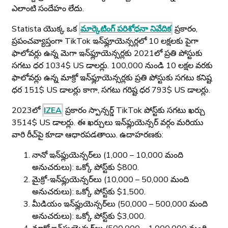
ఎలాంటి సందేహం లేదు.
Statista యొక్క ఒక
మార్కెటింగ్ పరిశోధనా నివేదిక
ప్రకారం,
ప్రపంచవ్యాప్తంగా TikTok ఇన్‌ఫ్లూయెన్సర్లలో 10 లక్షలకు పైగా
ఫాలోవర్లు ఉన్న మెగా ఇన్‌ఫ్లూయెన్సర్లకు 2021లో ప్రతి పోస్టుకు
సగటు ధర 1034$ US డాలర్లు. 100,000 నుండి 10 లక్షల వరకు
ఫాలోవర్లు ఉన్న మాక్రో ఇన్‌ఫ్లూయెన్సర్లకు ప్రతి పోస్టుకు సగటు కనిష్ట
ధర 151$ US డాలర్లు కాగా, సగటు గరిష్ట ధర 793$ US డాలర్లు.
2023లో
IZEA
ప్రకారం స్పాన్సర్డ్ TikTok పోస్ట్‌కు సగటు ఖర్చు
3514$ US డాలర్లు. ఈ ఖర్చులు ఇన్‌ఫ్లుయెన్సర్ వర్గం మరియు
వారి రీచ్‌పై కూడా ఆధారపడతాయి. ఉదాహరణకు:
నానో ఇన్‌ఫ్లుయెన్సర్‌లు (1,000 – 10,000 మంది
అనుచరులు): ఒక్కో పోస్ట్‌కు $800.
మైక్రో-ఇన్‌ఫ్లుయెన్సర్‌లు (10,000 – 50,000 మంది
అనుచరులు): ఒక్కో పోస్ట్‌కు $1,500.
మీడియం ఇన్‌ఫ్లుయెన్సర్‌లు (50,000 – 500,000 మంది
అనుచరులు): ఒక్కో పోస్ట్‌కు $3,000.