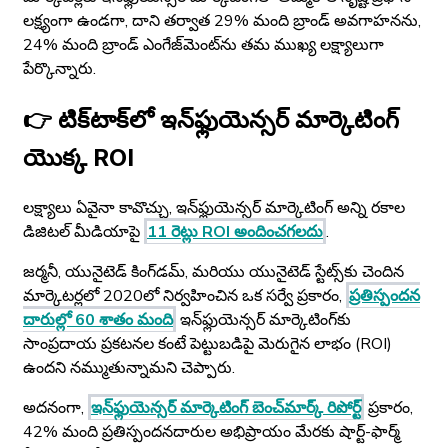
లక్ష్యంగా ఉండగా, దాని తర్వాత 29% మంది బ్రాండ్ అవగాహనను,
24% మంది బ్రాండ్ ఎంగేజ్‌మెంట్‌ను తమ ముఖ్య లక్ష్యాలుగా
పేర్కొన్నారు.
👉 టిక్‌టాక్‌లో ఇన్‌ఫ్లుయెన్సర్ మార్కెటింగ్
యొక్క ROI
లక్ష్యాలు ఏవైనా కావొచ్చు, ఇన్‌ఫ్లుయెన్సర్ మార్కెటింగ్ అన్ని రకాల
డిజిటల్ మీడియాపై
11 రెట్లు ROI అందించగలదు
.
జర్మనీ, యునైటెడ్ కింగ్‌డమ్, మరియు యునైటెడ్ స్టేట్స్‌కు చెందిన
మార్కెటర్లలో 2020లో నిర్వహించిన ఒక సర్వే ప్రకారం,
ప్రతిస్పందన
దారుల్లో 60 శాతం మంది
ఇన్‌ఫ్లుయెన్సర్ మార్కెటింగ్‌కు
సాంప్రదాయ ప్రకటనల కంటే పెట్టుబడిపై మెరుగైన లాభం (ROI)
ఉందని నమ్ముతున్నామని చెప్పారు.
అదనంగా,
ఇన్‌ఫ్లుయెన్సర్ మార్కెటింగ్ బెంచ్‌మార్క్ రిపోర్ట్
ప్రకారం,
42% మంది ప్రతిస్పందనదారుల అభిప్రాయం మేరకు షార్ట్-ఫార్మ్