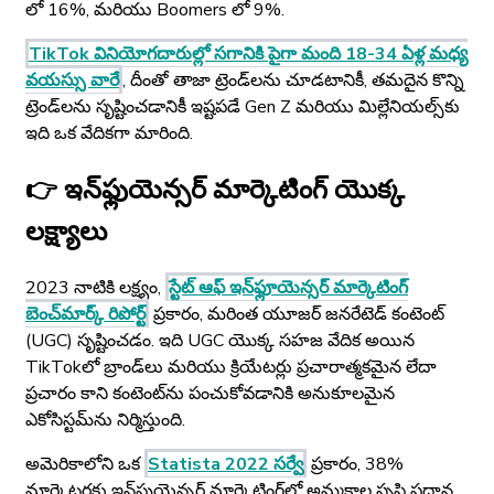
లో 16%, మరియు Boomers లో 9%.
TikTok వినియోగదారుల్లో సగానికి పైగా మంది 18-34 ఏళ్ల మధ్య
వయస్సు వారే
, దీంతో తాజా ట్రెండ్‌లను చూడటానికీ, తమదైన కొన్ని
ట్రెండ్‌లను సృష్టించడానికీ ఇష్టపడే Gen Z మరియు మిల్లేనియల్స్‌కు
ఇది ఒక వేదికగా మారింది.
👉 ఇన్‌ఫ్లుయెన్సర్ మార్కెటింగ్ యొక్క
లక్ష్యాలు
2023 నాటికి లక్ష్యం,
స్టేట్ ఆఫ్ ఇన్‌ఫ్లూయెన్సర్ మార్కెటింగ్
బెంచ్‌మార్క్ రిపోర్ట్
ప్రకారం, మరింత యూజర్ జనరేటెడ్ కంటెంట్
(UGC) సృష్టించడం. ఇది UGC యొక్క సహజ వేదిక అయిన
TikTok‌లో బ్రాండ్‌లు మరియు క్రియేటర్లు ప్రచారాత్మకమైన లేదా
ప్రచారం కాని కంటెంట్‌ను పంచుకోవడానికి అనుకూలమైన
ఎకోసిస్టమ్‌ను నిర్మిస్తుంది.
అమెరికాలోని ఒక
Statista 2022 సర్వే
ప్రకారం, 38%
మార్కెటర్లకు ఇన్‌ఫ్లుయెన్సర్ మార్కెటింగ్‌లో అమ్మకాల సృష్టి ప్రధాన