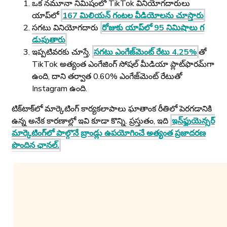
ఒక నమూనా నిమిషంలో TikTok వినియోగదారులు
యాప్‌లో
167 మిలియన్ గంటల వీడియోలను చూస్తారు
సగటు వినియోగదారు
రోజుకు యాప్‌లో 95 నిమిషాలు గ
డుపుతారు
ఇప్పటివరకు చూస్తే,
సగటు ఎంగేజ్‌మెంట్ రేటు 4.25%
తో
TikTok అత్యంత ఎంగేజింగ్ సోషల్ మీడియా ప్లాట్‌ఫారమ్‌గా
ఉంది, దాని తర్వాత 0.60% ఎంగేజ్‌మెంట్ రేటుతో
Instagram ఉంది.
టిక్‌టాక్‌లో మార్కెటింగ్ కార్యకలాపాలు ఘాతాంక రీతిలో పెరగడానికి
ఉన్న అనేక కారణాల్లో ఇవి కూడా కొన్ని. ప్రస్తుతం, ఇది
ఇన్‌ఫ్లుయెన్సర్
మార్కెటింగ్‌లో పాల్గొనే బ్రాండ్లు ఉపయోగించే అత్యంత ప్రజాదరణ
పొందిన ఛానల్.