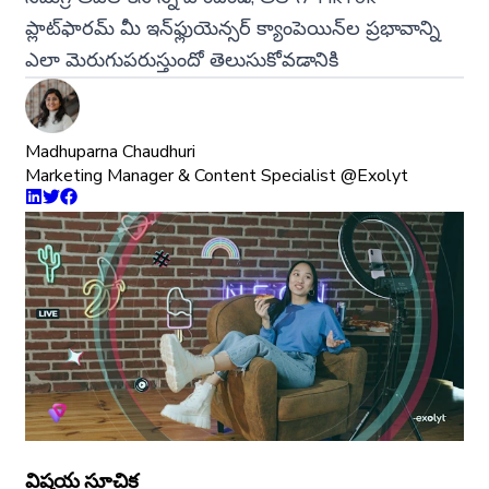
ప్లాట్‌ఫారమ్ మీ ఇన్‌ఫ్లుయెన్సర్ క్యాంపెయిన్‌ల ప్రభావాన్ని
ఎలా మెరుగుపరుస్తుందో తెలుసుకోవడానికి
Madhuparna Chaudhuri
Marketing Manager & Content Specialist @Exolyt
విషయ సూచిక