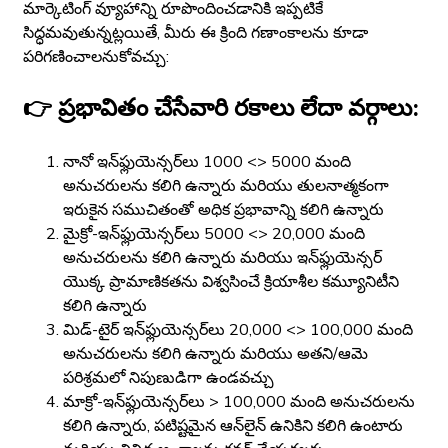
మార్కెటింగ్ వ్యూహాన్ని రూపొందించడానికి ఇప్పటికే
సిద్ధమవుతున్నట్లయితే, మీరు ఈ క్రింది గణాంకాలను కూడా
పరిగణించాలనుకోవచ్చు:
👉 ప్రభావితం చేసేవారి రకాలు లేదా వర్గాలు:
నానో ఇన్‌ఫ్లుయెన్సర్‌లు 1000 <> 5000 మంది
అనుచరులను కలిగి ఉన్నారు మరియు తులనాత్మకంగా
ఇరుకైన సముచితంతో అధిక ప్రభావాన్ని కలిగి ఉన్నారు
మైక్రో-ఇన్‌ఫ్లుయెన్సర్‌లు 5000 <> 20,000 మంది
అనుచరులను కలిగి ఉన్నారు మరియు ఇన్‌ఫ్లుయెన్సర్
యొక్క ప్రామాణికతను విశ్వసించే క్రియాశీల కమ్యూనిటీని
కలిగి ఉన్నారు
మిడ్-టైర్ ఇన్‌ఫ్లుయెన్సర్‌లు 20,000 <> 100,000 మంది
అనుచరులను కలిగి ఉన్నారు మరియు అతని/ఆమె
పరిశ్రమలో నిపుణుడిగా ఉండవచ్చు
మాక్రో-ఇన్‌ఫ్లుయెన్సర్‌లు > 100,000 మంది అనుచరులను
కలిగి ఉన్నారు, పటిష్టమైన ఆన్‌లైన్ ఉనికిని కలిగి ఉంటారు