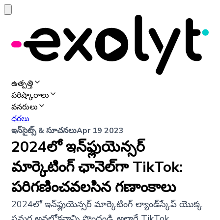
ఉత్పత్తి
పరిష్కారాలు
వనరులు
ధరలు
ఇన్‌సైట్స్ & సూచనలు
Apr 19 2023
2024లో ఇన్‌ఫ్లుయెన్సర్
మార్కెటింగ్ ఛానెల్‌గా TikTok:
పరిగణించవలసిన గణాంకాలు
2024లో ఇన్‌ఫ్లుయెన్సర్ మార్కెటింగ్ ల్యాండ్‌స్కేప్ యొక్క
సమగ్ర అవలోకనాన్ని పొందండి, అలాగే TikTok