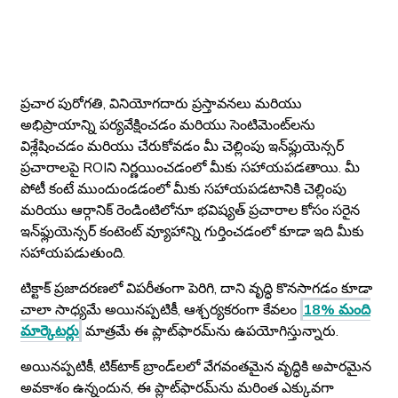
ప్రచార పురోగతి, వినియోగదారు ప్రస్తావనలు మరియు
అభిప్రాయాన్ని పర్యవేక్షించడం మరియు సెంటిమెంట్‌లను
విశ్లేషించడం మరియు చేరుకోవడం మీ చెల్లింపు ఇన్‌ఫ్లుయెన్సర్
ప్రచారాలపై ROIని నిర్ణయించడంలో మీకు సహాయపడతాయి. మీ
పోటీ కంటే ముందుండడంలో మీకు సహాయపడటానికి చెల్లింపు
మరియు ఆర్గానిక్ రెండింటిలోనూ భవిష్యత్ ప్రచారాల కోసం సరైన
ఇన్‌ఫ్లుయెన్సర్ కంటెంట్ వ్యూహాన్ని గుర్తించడంలో కూడా ఇది మీకు
సహాయపడుతుంది.
టిక్టాక్ ప్రజాదరణలో విపరీతంగా పెరిగి, దాని వృద్ధి కొనసాగడం కూడా
చాలా సాధ్యమే అయినప్పటికీ, ఆశ్చర్యకరంగా కేవలం
18% మంది
మార్కెటర్లు
మాత్రమే ఈ ప్లాట్‌ఫారమ్‌ను ఉపయోగిస్తున్నారు.
అయినప్పటికీ, టిక్‌టాక్ బ్రాండ్‌లలో వేగవంతమైన వృద్ధికి అపారమైన
అవకాశం ఉన్నందున, ఈ ప్లాట్‌ఫారమ్‌ను మరింత ఎక్కువగా