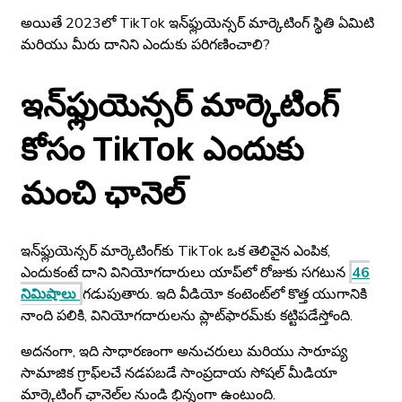
అయితే 2023లో TikTok ఇన్‌ఫ్లుయెన్సర్ మార్కెటింగ్ స్థితి ఏమిటి
మరియు మీరు దానిని ఎందుకు పరిగణించాలి?
ఇన్‌ఫ్లుయెన్సర్ మార్కెటింగ్
కోసం TikTok ఎందుకు
మంచి ఛానెల్
ఇన్‌ఫ్లుయెన్సర్ మార్కెటింగ్‌కు TikTok ఒక తెలివైన ఎంపిక,
ఎందుకంటే దాని వినియోగదారులు యాప్‌లో రోజుకు సగటున
46
నిమిషాలు
గడుపుతారు. ఇది వీడియో కంటెంట్‌లో కొత్త యుగానికి
నాంది పలికి, వినియోగదారులను ప్లాట్‌ఫారమ్‌కు కట్టిపడేస్తోంది.
అదనంగా, ఇది సాధారణంగా అనుచరులు మరియు సారూప్య
సామాజిక గ్రాఫ్‌లచే నడపబడే సాంప్రదాయ సోషల్ మీడియా
మార్కెటింగ్ ఛానెల్‌ల నుండి భిన్నంగా ఉంటుంది.