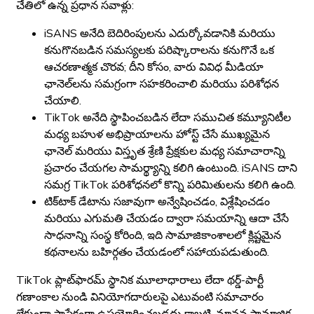
చేతిలో ఉన్న ప్రధాన సవాళ్లు:
iSANS అనేది బెదిరింపులను ఎదుర్కోవడానికి మరియు
కనుగొనబడిన సమస్యలకు పరిష్కారాలను కనుగొనే ఒక
ఆచరణాత్మక చొరవ; దీని కోసం, వారు వివిధ మీడియా
ఛానెల్‌లను సమగ్రంగా సహకరించాలి మరియు పరిశోధన
చేయాలి.
TikTok అనేది స్థాపించబడిన లేదా సముచిత కమ్యూనిటీల
మధ్య బహుళ అభిప్రాయాలను హోస్ట్ చేసే ముఖ్యమైన
ఛానెల్ మరియు విస్తృత శ్రేణి ప్రేక్షకుల మధ్య సమాచారాన్ని
ప్రచారం చేయగల సామర్థ్యాన్ని కలిగి ఉంటుంది. iSANS దాని
సమగ్ర TikTok పరిశోధనలో కొన్ని పరిమితులను కలిగి ఉంది.
టిక్‌టాక్ డేటాను సజావుగా అన్వేషించడం, విశ్లేషించడం
మరియు ఎగుమతి చేయడం ద్వారా సమయాన్ని ఆదా చేసే
సాధనాన్ని సంస్థ కోరింది, ఇది సామాజికాంశాలలో క్లిష్టమైన
కథనాలను బహిర్గతం చేయడంలో సహాయపడుతుంది.
TikTok ప్లాట్‌ఫారమ్ స్థానిక మూలాధారాలు లేదా థర్డ్-పార్టీ
గణాంకాల నుండి వినియోగదారులపై ఎటువంటి సమాచారం