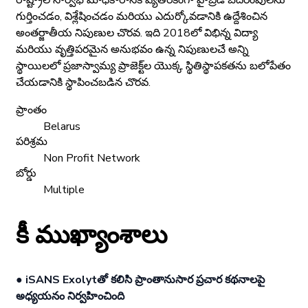
గుర్తించడం, విశ్లేషించడం మరియు ఎదుర్కోవడానికి ఉద్దేశించిన
అంతర్జాతీయ నిపుణుల చొరవ. ఇది 2018లో విభిన్న విద్యా
మరియు వృత్తిపరమైన అనుభవం ఉన్న నిపుణులచే అన్ని
స్థాయిలలో ప్రజాస్వామ్య ప్రాజెక్ట్‌ల యొక్క స్థితిస్థాపకతను బలోపేతం
చేయడానికి స్థాపించబడిన చొరవ.
ప్రాంతం
Belarus
పరిశ్రమ
Non Profit Network
బోర్డు
Multiple
కీ ముఖ్యాంశాలు
● iSANS Exolyt‌తో కలిసి ప్రాంతానుసార ప్రచార కథనాలపై
అధ్యయనం నిర్వహించింది