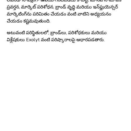
లేకుండా సాపేక్షంగా ఉపయోగించబడదు కాబట్టి, మానవ సామాజిక
ప్రవర్తన, మార్కెట్ పరిశోధన, బ్రాండ్ వృద్ధి మరియు ఇన్‌ఫ్లుయెన్సర్
మార్కెటింగ్‌ను పరిమితం చేయడం వంటి వాటిని అధ్యయనం
చేయడం కష్టమవుతుంది.
అటువంటి పరిస్థితులలో, బ్రాండ్‌లు, పరిశోధకులు మరియు
విశ్లేషకులు Exolyt వంటి పరిష్కారాలపై ఆధారపడతారు.