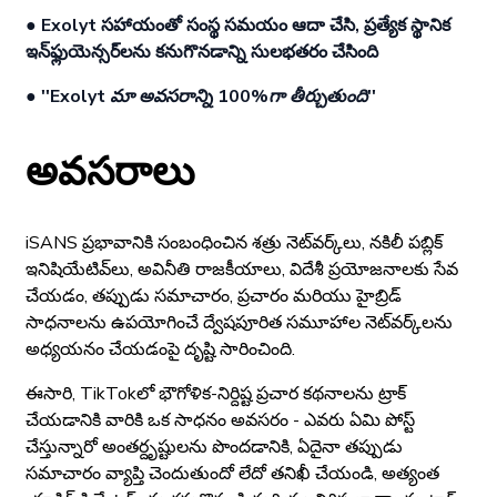
● Exolyt సహాయంతో సంస్థ సమయం ఆదా చేసి, ప్రత్యేక స్థానిక
ఇన్‌ఫ్లుయెన్సర్‌లను కనుగొనడాన్ని సులభతరం చేసింది
●
''Exolyt మా అవసరాన్ని 100%గా తీర్చుతుంది''
అవసరాలు
iSANS ప్రభావానికి సంబంధించిన శత్రు నెట్‌వర్క్‌లు, నకిలీ పబ్లిక్
ఇనిషియేటివ్‌లు, అవినీతి రాజకీయాలు, విదేశీ ప్రయోజనాలకు సేవ
చేయడం, తప్పుడు సమాచారం, ప్రచారం మరియు హైబ్రిడ్
సాధనాలను ఉపయోగించే ద్వేషపూరిత సమూహాల నెట్‌వర్క్‌లను
అధ్యయనం చేయడంపై దృష్టి సారించింది.
ఈసారి, TikTokలో భౌగోళిక-నిర్దిష్ట ప్రచార కథనాలను ట్రాక్
చేయడానికి వారికి ఒక సాధనం అవసరం - ఎవరు ఏమి పోస్ట్
చేస్తున్నారో అంతర్దృష్టులను పొందడానికి, ఏదైనా తప్పుడు
సమాచారం వ్యాప్తి చెందుతుందో లేదో తనిఖీ చేయండి, అత్యంత