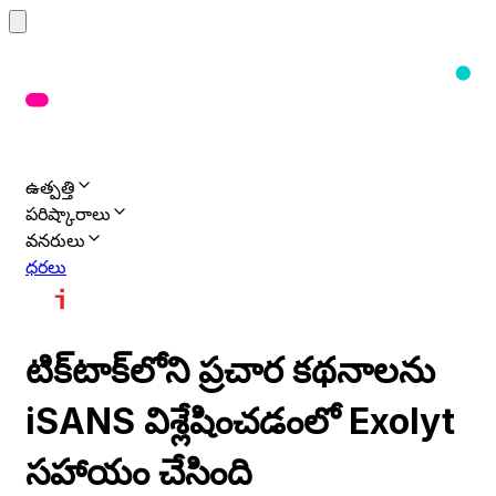
ఉత్పత్తి
పరిష్కారాలు
వనరులు
ధరలు
టిక్‌టాక్‌లోని ప్రచార కథనాలను
iSANS విశ్లేషించడంలో Exolyt
సహాయం చేసింది