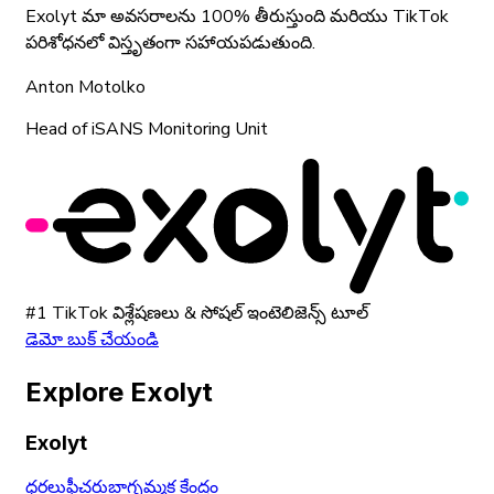
Exolyt మా అవసరాలను 100% తీరుస్తుంది మరియు TikTok
పరిశోధనలో విస్తృతంగా సహాయపడుతుంది.
Anton Motolko
Head of iSANS Monitoring Unit
#1 TikTok విశ్లేషణలు & సోషల్ ఇంటెలిజెన్స్ టూల్
డెమో బుక్ చేయండి
Explore Exolyt
Exolyt
ధరలు
ఫీచర్లు
బ్లాగ్
నమ్మక కేంద్రం