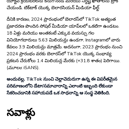
యాక్టివ్ క్రియేటర్‌లను కనుగొనండి మరియు నిర్దిష్ట ఖాతాలను ట్రాక్
చేయండి. టిక్‌టాక్ యొక్క బెలారసియన్ మీడియా ఫీల్డ్.
దీనికి కారణం, 2024 ప్రారంభంలో బెలారస్‌లో TikTok అత్యంత
ప్రజాదరణ పొందిన సోషల్ మీడియా యాప్‌లలో ఒకటిగా ఉండటం.
18 ఏళ్లు మరియు అంతకంటే ఎక్కువ వయస్సు గల
వినియోగదారులు 5.63 మిలియన్లు ఉండగా, Instagram‌లో వారు
కేవలం 3.9 మిలియన్లు మాత్రమే. అదనంగా, 2023 ప్రారంభం నుంచి
2024 ప్రారంభం వరకు బెలారస్‌లో TikTok యొక్క సంభావ్య
ప్రకటన చేరుకోలు 1.4 మిలియన్ల మేరకు (+31.8 శాతం) పెరిగాయి.
(మూలం: iSANS).
అందువల్ల, TikTok నుంచి చెల్లాచెదురుగా ఉన్న ఈ విపరీతమైన
పరిమాణంలోని డేటా/సమాచారాన్ని ఎలాంటి ఇబ్బంది లేకుండా
సేకరించడానికి సహాయపడే ఒక సాధనాన్ని ఆ సంస్థ వెతికింది.
సవాళ్లు