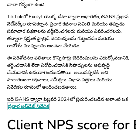
చాలా గర్వంగా ఉంది.
TikTokలో Exolyt యొక్క డేటా ద్వారా ఆధారితం, iSANS ప్రభావ
నెట్‌వర్క్‌ల రూపకల్పన, ప్రచార కథనాల సమితి మరియు తప్పుడు
సమాచార పథకాలను వర్గీకరించగలదు మరియు వివరించగలదు.
తద్వారా ప్రస్తుత హైబ్రిడ్ బెదిరింపులను గుర్తించడం మరియు
రాబోయే ముప్పులను అంచనా వేయడం.
ఈ పరిశోధనల ఫలితాలు కొన్నిసార్లు బెదిరింపులను ఎదుర్కోవడానికి,
తగ్గించడానికి లేదా నిరోధించడానికి సిఫార్సులను అభివృద్ధి
చేయడానికి ఉపయోగించబడతాయి. అయినప్పటికీ, అవి
సాధారణంగా కథనాలు, సమీక్షలు, విధాన పత్రాలు మరియు
నివేదికల రూపంలో అందించబడతాయి.
ఇది iSANS ద్వారా ఫిబ్రవరి 2024లో ప్రచురించబడిన అలాంటి ఒక
ప్రచార అప్‌డేట్ నివేదిక
.