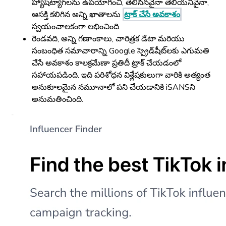
హ్యాష్‌ట్యాగ్‌లను ఉపయోగించి, తెలిసినవైనా తెలియనివైనా,
ఆసక్తి కలిగిన అన్ని ఖాతాలను
ట్రాక్ చేసే అవకాశం
స్వయంచాలకంగా లభించింది.
రెండవది, అన్ని గణాంకాలు, చారిత్రక డేటా మరియు
సంబంధిత సమాచారాన్ని Google స్ప్రెడ్‌షీట్‌లకు ఎగుమతి
చేసే అవకాశం కాలక్రమేణా ప్రతిదీ ట్రాక్ చేయడంలో
సహాయపడింది. ఇది పరిశోధన విశ్లేషకులుగా వారికి అత్యంత
అనుకూలమైన నమూనాలో పని చేయడానికి iSANSని
అనుమతించింది.