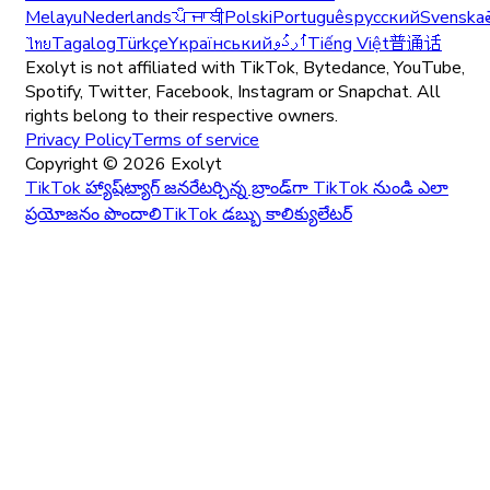
Melayu
Nederlands
ਪੰਜਾਬੀ
Polski
Português
русский
Svenska
ไทย
Tagalog
Türkçe
Yкраїнський
اُردُو
Tiếng Việt
普通话
Exolyt is not affiliated with TikTok, Bytedance, YouTube,
Spotify, Twitter, Facebook, Instagram or Snapchat. All
rights belong to their respective owners.
Privacy Policy
Terms of service
Copyright ©
2026
Exolyt
TikTok హ్యాష్‌ట్యాగ్ జనరేటర్
చిన్న బ్రాండ్‌గా TikTok నుండి ఎలా
ప్రయోజనం పొందాలి
TikTok డబ్బు కాలిక్యులేటర్