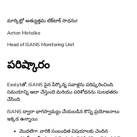
మార్కెట్లో అత్యుత్తమ టిక్‌టాక్ సాధనం!
Anton Motolko
Head of iSANS Monitoring Unit
పరిష్కారం
Exolytతో, iSANS పైన పేర్కొన్న సవాళ్లను పరిష్కరించింది,
సమయాన్ని ఆదా చేస్తుంది మరియు పరిశోధనను సులభతరం
చేసింది.
iSANS ద్వారా భాగస్వామ్యం చేయబడిన కొన్ని ప్రయోజనాలు
ఇక్కడ ఉన్నాయి:
మొదటిగా, వారికి సంబంధిత విషయాలకు చెందిన