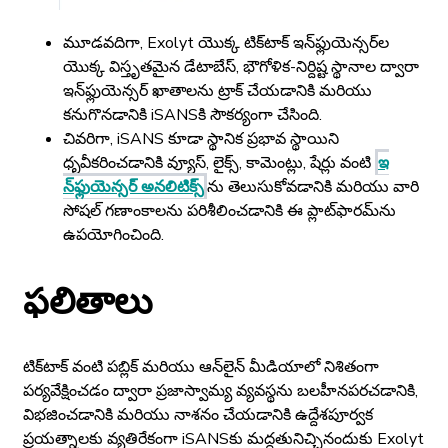
మూడవదిగా, Exolyt యొక్క టిక్‌టాక్ ఇన్‌ఫ్లుయెన్సర్‌ల
యొక్క విస్తృతమైన డేటాబేస్, భౌగోళిక-నిర్దిష్ట స్థానాల ద్వారా
ఇన్‌ఫ్లుయెన్సర్ ఖాతాలను ట్రాక్ చేయడానికి మరియు
కనుగొనడానికి iSANSకి సౌకర్యంగా చేసింది.
చివరిగా, iSANS కూడా స్థానిక ప్రభావ స్థాయిని
ధృవీకరించడానికి వ్యూస్, లైక్స్, కామెంట్లు, షేర్లు వంటి
ఇ
న్‌ఫ్లుయెన్సర్ అనలిటిక్స్
ను తెలుసుకోవడానికి మరియు వారి
సోషల్ గణాంకాలను పరిశీలించడానికి ఈ ప్లాట్‌ఫారమ్‌ను
ఉపయోగించింది.
ఫలితాలు
టిక్‌టాక్ వంటి పబ్లిక్ మరియు ఆన్‌లైన్ మీడియాలో నిశితంగా
పర్యవేక్షించడం ద్వారా ప్రజాస్వామ్య వ్యవస్థను బలహీనపరచడానికి,
విభజించడానికి మరియు నాశనం చేయడానికి ఉద్దేశపూర్వక
ప్రయత్నాలకు వ్యతిరేకంగా iSANSకు మద్దతునిచ్చినందుకు Exolyt