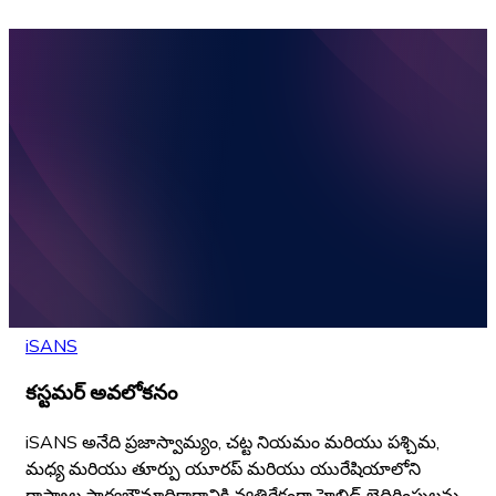
iSANS
కస్టమర్ అవలోకనం
iSANS అనేది ప్రజాస్వామ్యం, చట్ట నియమం మరియు పశ్చిమ,
మధ్య మరియు తూర్పు యూరప్ మరియు యురేషియాలోని
రాష్ట్రాల సార్వభౌమాధికారానికి వ్యతిరేకంగా హైబ్రిడ్ బెదిరింపులను