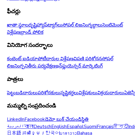
ఫీచర్లు
ఖాతా స్థూలదృష్టి
హ్యాష్‌ట్యాగ్‌లు
సోషల్ లిజనింగ్
శబ్దాలు
సెంటిమెంట్
విశ్లేషణ
బ్రాండ్ పోలిక
వినియోగ సందర్భాలు
కంటెంట్ ఐడియా
పోటీదారుల విశ్లేషణ
విపణి పరిశోధన
సోషల్
లిజనింగ్
పనితీరు పర్యవేక్షణ
ఇన్‌ఫ్లుయెన్సర్ మార్కెటింగ్
పాత్రలు
పెట్టుబడిదారులు
పరిశోధకులు
సృష్టికర్తలు
విశ్లేషకులు
విక్రయదారులు
ఏజెన్
మమ్మల్ని సంప్రదించండి
LinkedIn
Facebook
డెమో బుక్ చేయండి
స్థితి
العربية
বাংলা
Deutsch
English
Español
Suomi
Français
हिन्दी
Ind
日本語
ភាសាខ្មែរ
한국어
ພາສາລາວ
Bahasa