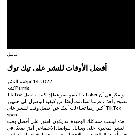
الدليل
أفضل الأوقات للنشر على تيك توك
Apr 14 2022
تم النشر
Parmis
كتبه
TikTok ينمو بسرعة! إذا كنت بالفعل TikToker وتفكر في أن
تصبح واحدًا ، فربما تساءلت أيضًا عن كيفية الوصول إلى جمهور
أكبر. ربما تساءلت أيضًا عن أفضل وقت للنشر على TikTok
span.
هذه ليست مشاكلك الوحيدة. قد يكون العثور على أفضل وقت
لنشر المحتوى على وسائل التواصل الاجتماعي أمرًا صعبًا. في
حين أن هناك العديد من الإحصائيات المتاحة لمختلف المنصات ،