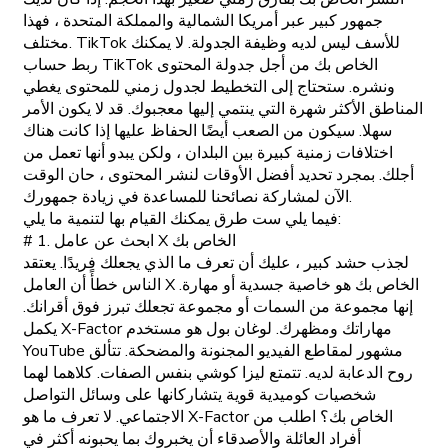
جمهور كبير عبر أمريكا الشمالية والمملكة المتحدة ، فهذا
مختلف. TikTok للأسف ليس لديه وظيفة الجدولة. لا يمكنك
ربط حساب TikTok الخاص بك من أجل جدولة المحتوى
ونشره. ستحتاج إلى التخطيط لجدول زمني للمحتوى يغطي
المناطق الأكثر شهرة التي ينتمي إليها معجبوك. قد لا يكون الأمر
سهلا. سيكون من الصعب أيضًا الحفاظ عليها إذا كانت هناك
اختلافات زمنية كبيرة بين البلدان ، ولكن يبدو أنها تعمل من
أجلك. بمجرد تحديد أفضل الأوقات لنشر المحتوى ، حان الوقت
الآن لمشاركة نصائحنا للمساعدة في زيادة جمهورك.
فيما يلي ست طرق يمكنك القيام بها لتنمية ما يلي:
# 1. ابحث عن عامل X الخاص بك
لجذب حشد كبير ، عليك أن تعرف ما الذي يجعلك فريدًا. يعتقد
الناس خطأً أن العامل X الخاص بك هو خاصية جسدية أو مهارة.
إنها مجموعة من السمات أو مجموعة تجعلك تبرز فوق أقرانك.
يكمل X-Factor مهاراتك ومظهرك. لوغان بول هو مستخدم
YouTube مشهور لمقاطع الفيديو المجنونة والمضحكة. تتألق
روح الدعابة لديه. تتمتع ليزا كوشي بنفس الصفات. كلاهما لهما
شخصيات كوميدية قوية يتشاركانها على وسائل التواصل
الاجتماعي. لا تعرف ما هو X-Factor الخاص بك؟ اطلب من
أفراد العائلة والأصدقاء أن يخبروك بما يحبونه أكثر في