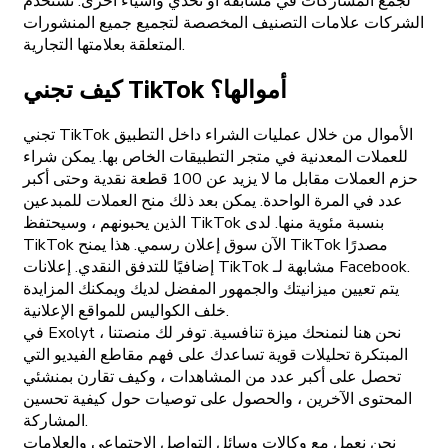
لجمع المشاركات في مسابقة أو تحدي وأشياء أخرى. تستخدم
الشركات علامات التصنيف المخصصة لتجميع جميع المنشورات
المتعلقة بعلامتها التجارية.
كيف تجني TikTok أموالها؟
تجني TikTok الأموال من خلال عمليات الشراء داخل التطبيق
للعملات المعدنية في متجر التطبيقات الخاص بها. يمكن شراء
حزم العملات مقابل ما لا يزيد عن 100 قطعة نقدية وحتى أكبر
عدد في المرة الواحدة. يمكن بعد ذلك منح العملات للمبدعين
الذين يحبونهم ، وسيحتفظ TikTok بنسبة مئوية منها. لدى
TikTok الآن سوق إعلان رسمي. هذا يمنح TikTok مصدرًا
إضافيًا للتدفق النقدي. إعلانات TikTok مشابهة لـ Facebook.
يتم تعيين ميزانيتك والجمهور المفضل لديك ويمكنك المزايدة
خلف الكواليس للمواقع الإعلانية.
في Exolyt ، نحن هنا لنمنحك ميزة تنافسية. توفر لك منصتنا
المبتكرة تحليلات قوية تساعدك على فهم مقاطع الفيديو التي
تحصل على أكبر عدد من المشاهدات ، وكيف تقارن بمنشئي
المحتوى الآخرين ، والحصول على توصيات حول كيفية تحسين
المشاركة.
نحن نعمل مع وكالات وسائل التواصل الاجتماعي والعلامات