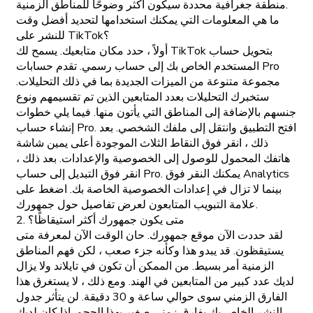
منطقة جغرافية محددة سيكون أكثر وضوحًا للمناطق الزمنية.
ما هي المعلومات التي يمكنك استخدامها لتحديد أفضل وقت
للنشر على TikTok؟
أولاً ، حدد مكان متابعيك. يسمح لك TikTok بتحويل حساب
المستخدم الخاص بك إلى حساب رسمي. تقدم حسابات Pro
مجموعة متنوعة من الميزات الجديدة بما في ذلك التحليلات.
ستخبرك التحليلات بعدد المتابعين الذين تم تقسيمهم ونوع
جنسهم بالإضافة إلى المناطق التي يأتون منها. فيما يلي خطوات
إنشاء حساب Pro. افتح التطبيق وانتقل إلى ملفك الشخصي. بعد
ذلك ، انقر فوق النقاط الثلاث الموجودة أعلى يمين شاشة
هاتفك المحمول للوصول إلى الخصوصية والإعدادات. بعد ذلك ،
انقر فوق التبديل إلى حساب Pro. يمكنك النقر فوق Analytics
بينما لا تزال في إعدادات الخصوصية الخاصة بك. اضغط على
علامة التبويب المتابعون لعرض تفاصيل حول جمهورك.
2. متى يكون جمهورك أكثر استيقاظًا؟
لقد حددت الآن موقع جمهورك. حان الوقت الآن لمعرفة متى
يستيقظون. قد يبدو هذا وكأنه جزء صعب ، لكن فهم المناطق
الزمنية أمر بسيط. من الممكن أن تكون في تايلاند ولا يزال
لديك عدد كبير من المتابعين في الهند. ومع ذلك ، لا يستغرق هذا
الفارق الزمني سوى حوالي ساعة و 30 دقيقة. لن يتأثر جدول
النشر الخاص بك بفارق زمني صغير بهذا الحجم. إذا كان لديك