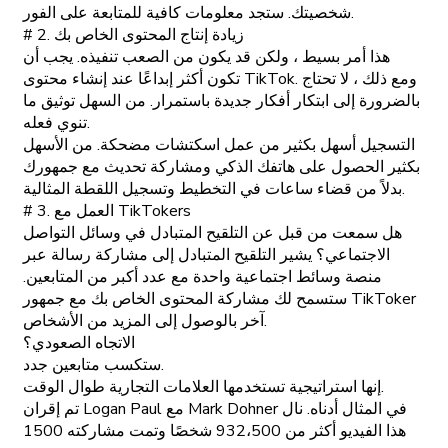
شخصيتك. ستجد معلومات كافية للمتابعة على الفور.
# 2. زيادة إنتاج المحتوى الخاص بك
هذا أمر بسيط ، ولكن قد يكون من الصعب تنفيذه. يجب أن
تكون أكثر إبداعًا عند إنشاء محتوى TikTok. ومع ذلك ، لا تحتاج
بالضرورة إلى ابتكار أفكار جديدة باستمرار. من السهل توثيق ما
تنوي فعله.
التسجيل أسهل بكثير من عمل اسكتشات مضحكة. من الأسهل
بكثير الحصول على هاتفك الذكي ومشاركة تحديث مع جمهورك
بدلاً من قضاء ساعات في التخطيط وتسجيل اللقطة المثالية.
# 3. العمل مع TikTokers
هل سمعت من قبل عن التلقيح المتبادل في وسائل التواصل
الاجتماعي؟ يشير التلقيح المتبادل إلى مشاركة رسالة عبر
منصة وسائط اجتماعية واحدة مع عدد أكبر من المتابعين.
ستسمح لك مشاركة المحتوى الخاص بك مع جمهور TikToker
آخر بالوصول إلى المزيد من الأشخاص.
الاتجاه الصعودي؟
ستكسب متابعين جدد.
إنها استراتيجية تستخدمها العلامات التجارية طوال الوقت.
تم إقران Logan Paul مع Mark Dohner في المثال أدناه. نال
هذا الفيديو أكثر من 932،500 شخصًا وتمت مشاركته 1500