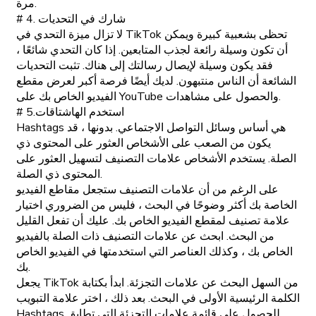
مرة.
# 4. شارك في التحديات
لا تزال ميزة التحدي في TikTok تحظى بشعبية كبيرة ويمكن
أن تكون وسيلة رائعة لجذب المتابعين. إذا كان التحدي شائعًا ،
فقد يكون وسيلة لإيصال رسالتك إلى هناك. تثبت التحديات
الشائعة أن الناس منتبهون. لديك أيضًا فرصة أكبر لعرض مقطع
الفيديو الخاص بك على YouTube والحصول على مشاهدات.
# 5.استخدم الهاشتاقات
Hashtags هي أساس وسائل التواصل الاجتماعي. بدونها ، قد
يكون من الصعب على الأشخاص العثور على المحتوى ذي
الصلة. يستخدم الأشخاص علامات التصنيف لتسهيل العثور على
المحتوى ذي الصلة.
على الرغم من أن علامات التصنيف ستجعل مقاطع الفيديو
الخاصة بك أكثر وضوحًا في البحث ، فليس من الضروري اختيار
علامة تصنيف لمقطع الفيديو الخاص بك. عليك أن تفعل القليل
من البحث. ابحث عن علامات التصنيف ذات الصلة بالفيديو
الخاص بك ، وكذلك العناصر التي استخدمتها في الفيديو الخاص
بك.
يجعل TikTok من السهل البحث عن علامات التجزئة. ابدأ بكتابة
الكلمة الرئيسية الأولى في البحث. بعد ذلك ، اختر علامة التبويب
Hashtags للحصول على قائمة علامات التجزئة التي تطابق