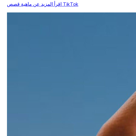
اقرأ المزيد عن ماهية قصص TikTok