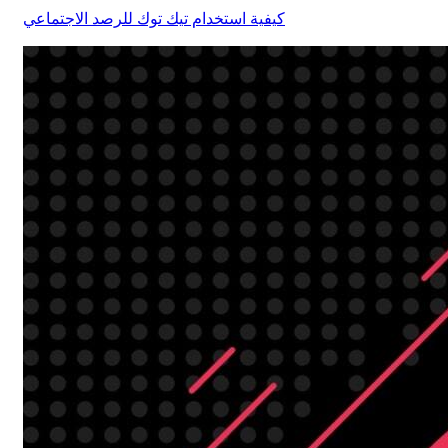
كيفية استخدام تيك توك للرصد الاجتماعي