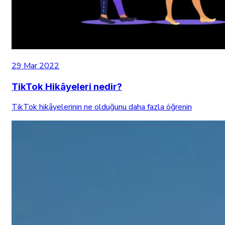
29 Mar 2022
TikTok Hikâyeleri nedir?
TikTok hikâyelerinin ne olduğunu daha fazla öğrenin