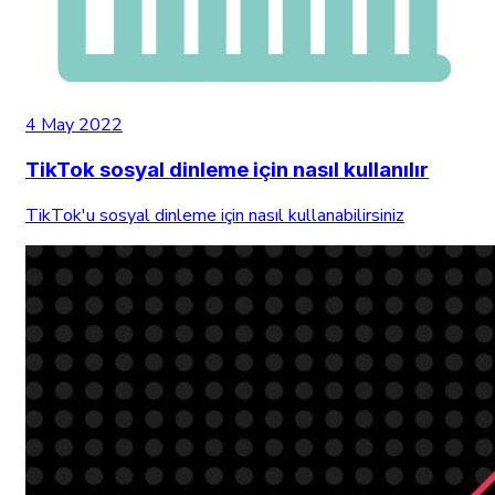
4 May 2022
TikTok sosyal dinleme için nasıl kullanılır
TikTok'u sosyal dinleme için nasıl kullanabilirsiniz