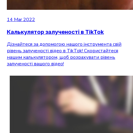
14 Mar 2022
Калькулятор залученості в TikTok
Дізнайтеся за допомогою нашого інструмента свій
рівень залученості відео в TikTok! Скористайтеся
нашим калькулятором, щоб розрахувати рівень
залученості вашого відео!