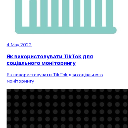
4 May 2022
Як використовувати TikTok для
соціального моніторингу
Як використовувати TikTok для соціального
моніторингу