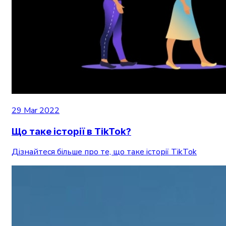
29 Mar 2022
Що таке історії в TikTok?
Дізнайтеся більше про те, що таке історії TikTok