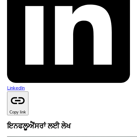
LinkedIn
Copy link
ਇਨਫਲੂਐਂਸਰਾਂ ਲਈ ਲੇਖ