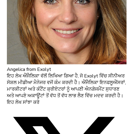
Angelica
from Exolyt
ਇਹ ਲੇਖ ਐਂਜੈਲਿਕਾ ਵੱਲੋਂ ਲਿਖਿਆ ਗਿਆ ਹੈ, ਜੋ Exolyt ਵਿੱਚ ਸੀਨੀਅਰ
ਸੋਸ਼ਲ ਮੀਡੀਆ ਮੈਨੇਜਰ ਵਜੋਂ ਕੰਮ ਕਰਦੀ ਹੈ। ਐਂਜੈਲਿਕਾ ਇਨਫਲੂਐਂਸਰਾਂ,
ਮਾਰਕੀਟਰਾਂ ਅਤੇ ਕੰਟੈਂਟ ਕ੍ਰੀਏਟਰਾਂ ਨੂੰ ਆਪਣੀ ਐਨਗੇਜਮੈਂਟ ਸੁਧਾਰਣ
ਅਤੇ ਆਪਣੇ ਅਕਾਊਂਟਾਂ ਤੋਂ ਵੱਧ ਤੋਂ ਵੱਧ ਲਾਭ ਲੈਣ ਵਿੱਚ ਮਦਦ ਕਰਦੀ ਹੈ।
ਇਹ ਲੇਖ ਸਾਂਝਾ ਕਰੋ