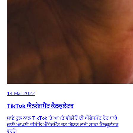
14 Mar 2022
TikTok ਐਨਗੇਜਮੈਂਟ ਕੈਲਕੁਲੇਟਰ
ਸਾਡੇ ਟੂਲ ਨਾਲ TikTok ’ਤੇ ਆਪਣੇ ਵੀਡੀਓ ਦੀ ਐਂਗੇਜਮੈਂਟ ਰੇਟ ਬਾਰੇ
ਜਾਣੋ! ਆਪਣੀ ਵੀਡੀਓ ਐਂਗੇਜਮੈਂਟ ਰੇਟ ਗਿਣਣ ਲਈ ਸਾਡਾ ਕੈਲਕੂਲੇਟਰ
ਵਰਤੋ!