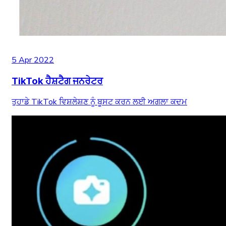
5 Apr 2022
TikTok ਹੈਸ਼ਟੈਗ ਜਨਰੇਟਰ
ਤੁਹਾਡੇ TikTok ਵਿਸ਼ਲੇਸ਼ਣ ਨੂੰ ਬੂਸਟ ਕਰਨ ਲਈ ਅਗਲਾ ਕਦਮ