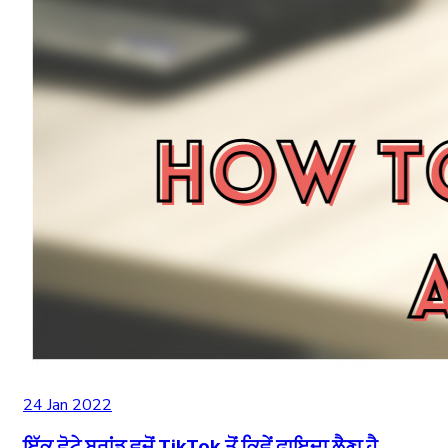
24 Jan 2022
ਇੱਕ ਛੋਟੇ ਬ੍ਰਾਂਡ ਵਜੋਂ TikTok ਤੋਂ ਕਿਵੇਂ ਫਾਇਦਾ ਲੈਣਾ ਹੈ