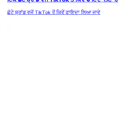
ਛੋਟੇ ਬ੍ਰਾਂਡ ਵਜੋਂ TikTok ਤੋਂ ਕਿਵੇਂ ਫਾਇਦਾ ਲਿਆ ਜਾਵੇ