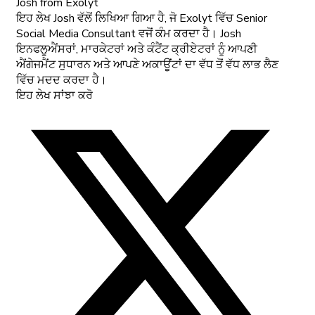
Josh
from Exolyt
ਇਹ ਲੇਖ Josh ਵੱਲੋਂ ਲਿਖਿਆ ਗਿਆ ਹੈ, ਜੋ Exolyt ਵਿੱਚ Senior
Social Media Consultant ਵਜੋਂ ਕੰਮ ਕਰਦਾ ਹੈ। Josh
ਇਨਫਲੂਐਂਸਰਾਂ, ਮਾਰਕੇਟਰਾਂ ਅਤੇ ਕੰਟੈਂਟ ਕ੍ਰੀਏਟਰਾਂ ਨੂੰ ਆਪਣੀ
ਐਂਗੇਜਮੈਂਟ ਸੁਧਾਰਨ ਅਤੇ ਆਪਣੇ ਅਕਾਊਂਟਾਂ ਦਾ ਵੱਧ ਤੋਂ ਵੱਧ ਲਾਭ ਲੈਣ
ਵਿੱਚ ਮਦਦ ਕਰਦਾ ਹੈ।
ਇਹ ਲੇਖ ਸਾਂਝਾ ਕਰੋ