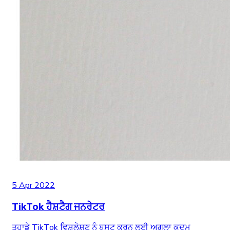
5 Apr 2022
TikTok ਹੈਸ਼ਟੈਗ ਜਨਰੇਟਰ
ਤੁਹਾਡੇ TikTok ਵਿਸ਼ਲੇਸ਼ਣ ਨੂੰ ਬੂਸਟ ਕਰਨ ਲਈ ਅਗਲਾ ਕਦਮ