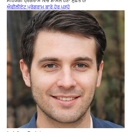
ਸਹਿਯੋਗੀ ਪ੍ਰੋਗਰਾਮ ਵਿੱਚ ਸ਼ਾਮਲ ਹੋਣਾ ਮੁਫ਼ਤ ਹੈ!
ਐਫੀਲੀਏਟ ਪ੍ਰੋਗਰਾਮ ਬਾਰੇ ਹੋਰ ਪੜ੍ਹੋ