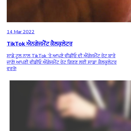
14 Mar 2022
TikTok ਐਨਗੇਜਮੈਂਟ ਕੈਲਕੁਲੇਟਰ
ਸਾਡੇ ਟੂਲ ਨਾਲ TikTok ’ਤੇ ਆਪਣੇ ਵੀਡੀਓ ਦੀ ਐਂਗੇਜਮੈਂਟ ਰੇਟ ਬਾਰੇ
ਜਾਣੋ! ਆਪਣੀ ਵੀਡੀਓ ਐਂਗੇਜਮੈਂਟ ਰੇਟ ਗਿਣਣ ਲਈ ਸਾਡਾ ਕੈਲਕੂਲੇਟਰ
ਵਰਤੋ!