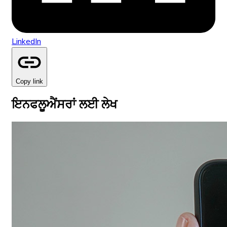
LinkedIn
Copy link
ਇਨਫਲੂਐਂਸਰਾਂ ਲਈ ਲੇਖ