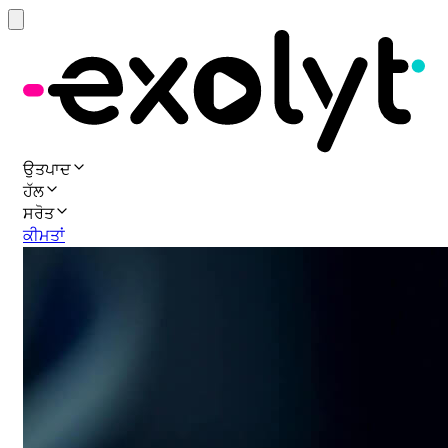
ਉਤਪਾਦ
ਹੱਲ
ਸਰੋਤ
ਕੀਮਤਾਂ