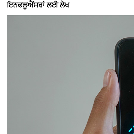
ਇਨਫਲੂਐਂਸਰਾਂ ਲਈ ਲੇਖ