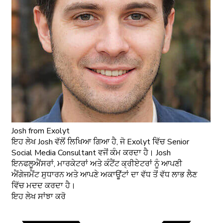
Josh
from Exolyt
ਇਹ ਲੇਖ Josh ਵੱਲੋਂ ਲਿਖਿਆ ਗਿਆ ਹੈ, ਜੋ Exolyt ਵਿੱਚ Senior
Social Media Consultant ਵਜੋਂ ਕੰਮ ਕਰਦਾ ਹੈ। Josh
ਇਨਫਲੂਐਂਸਰਾਂ, ਮਾਰਕੇਟਰਾਂ ਅਤੇ ਕੰਟੈਂਟ ਕ੍ਰੀਏਟਰਾਂ ਨੂੰ ਆਪਣੀ
ਐਂਗੇਜਮੈਂਟ ਸੁਧਾਰਨ ਅਤੇ ਆਪਣੇ ਅਕਾਊਂਟਾਂ ਦਾ ਵੱਧ ਤੋਂ ਵੱਧ ਲਾਭ ਲੈਣ
ਵਿੱਚ ਮਦਦ ਕਰਦਾ ਹੈ।
ਇਹ ਲੇਖ ਸਾਂਝਾ ਕਰੋ