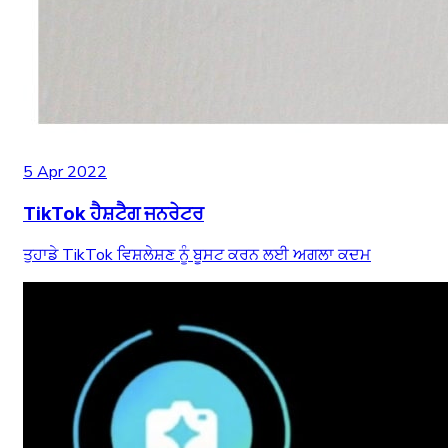
5 Apr 2022
TikTok ਹੈਸ਼ਟੈਗ ਜਨਰੇਟਰ
ਤੁਹਾਡੇ TikTok ਵਿਸ਼ਲੇਸ਼ਣ ਨੂੰ ਬੂਸਟ ਕਰਨ ਲਈ ਅਗਲਾ ਕਦਮ