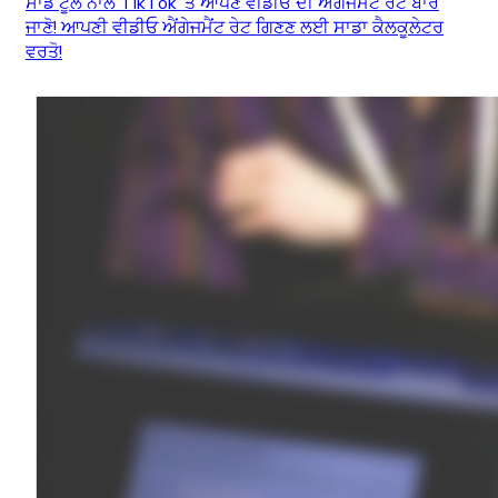
ਸਾਡੇ ਟੂਲ ਨਾਲ TikTok ’ਤੇ ਆਪਣੇ ਵੀਡੀਓ ਦੀ ਐਂਗੇਜਮੈਂਟ ਰੇਟ ਬਾਰੇ
ਜਾਣੋ! ਆਪਣੀ ਵੀਡੀਓ ਐਂਗੇਜਮੈਂਟ ਰੇਟ ਗਿਣਣ ਲਈ ਸਾਡਾ ਕੈਲਕੂਲੇਟਰ
ਵਰਤੋ!