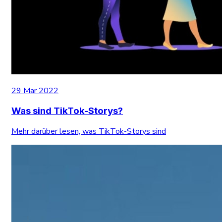
29 Mar 2022
Was sind TikTok-Storys?
Mehr darüber lesen, was TikTok-Storys sind