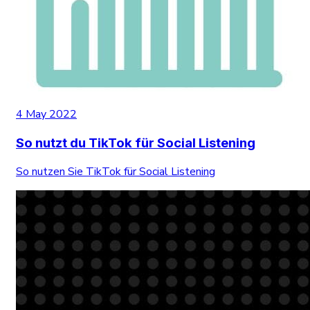
4 May 2022
So nutzt du TikTok für Social Listening
So nutzen Sie TikTok für Social Listening