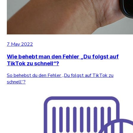
7 May 2022
Wie behebt man den Fehler „Du folgst auf
TikTok zu schnell“?
So behebst du den Fehler „Du folgst auf TikTok zu
schnell“?