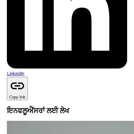
LinkedIn
Copy link
ਇਨਫਲੂਐਂਸਰਾਂ ਲਈ ਲੇਖ