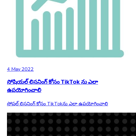
4 May 2022
సోషియల్ లిసనింగ్ కోసం TikTok ను ఎలా
ఉపయోగించాలి
సోషల్ లిసనింగ్ కోసం TikTok‌ను ఎలా ఉపయోగించాలి