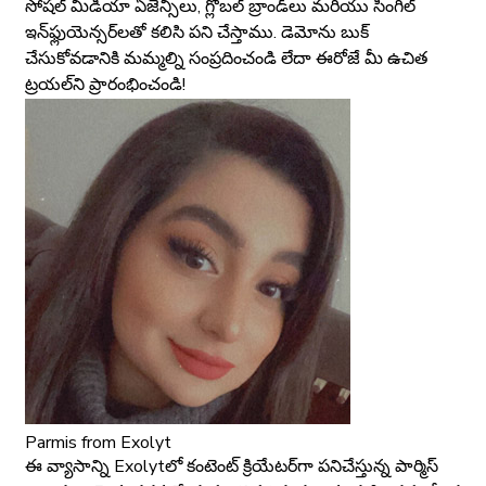
సోషల్ మీడియా ఏజెన్సీలు, గ్లోబల్ బ్రాండ్‌లు మరియు సింగిల్
ఇన్‌ఫ్లుయెన్సర్‌లతో కలిసి పని చేస్తాము. డెమోను బుక్
చేసుకోవడానికి మమ్మల్ని సంప్రదించండి లేదా ఈరోజే మీ ఉచిత
ట్రయల్‌ని ప్రారంభించండి!
Parmis
from Exolyt
ఈ వ్యాసాన్ని Exolyt‌లో కంటెంట్ క్రియేటర్‌గా పనిచేస్తున్న పార్మిస్