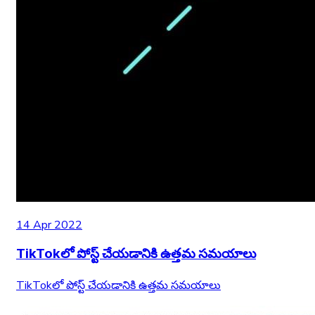
14 Apr 2022
TikTokలో పోస్ట్ చేయడానికి ఉత్తమ సమయాలు
TikTokలో పోస్ట్ చేయడానికి ఉత్తమ సమయాలు