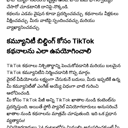
ఫోటో చుట్టూ నీలిరంగు వృత్తం ఉంటే, వారు ఏమి భాగస్వామ్యం
చేసారో చూడటానికి దానిపై నొక్కండి.
కథలను ఎడమ వైపున కూడా ప్రదర్శించవచ్చు. కథనాలను వీక్షకులు
వీక్షించవచ్చు. మీరు వాటిపై స్పందించవచ్చు మరియు
వ్యాఖ్యానించవచ్చు.
కమ్యూనిటీ బిల్డింగ్ కోసం TikTok
కథనాలను ఎలా ఉపయోగించాలి
TikTok కథనాలు నిశ్చితార్థాన్ని పెంచుకోవడానికి మరియు బలమైన
TikTok కమ్యూనిటీని నిర్మించడానికి గొప్ప మార్గం.
వైరల్ వీడియోలను లక్ష్యంగా చేసుకునే బదులు, మీరు ఇప్పటికే ఉన్న
మీ కమ్యూనిటీతో ఎంగేజ్ అయ్యే విధంగా వాటి గురించి
ఆలోచించండి.
మీ కోసం TikTok పేజీ అన్ని TikTok ఖాతాల నుండి కంటెంట్‌ను
ప్రదర్శిస్తుంది, అయితే స్టోరీ ప్యానెల్ వినియోగదారులు అనుసరించే
ఖాతాల నుండి కథనాలను మాత్రమే చూపుతుంది. ఇది ఒక ప్రధాన
వ్యత్యాసం!
వినియోగదారులు 24 గంటలలోపు మిమ్మల్ని అనుసరించకుంటే మీ