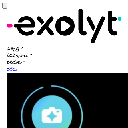
ఉత్పత్తి
పరిష్కారాలు
వనరులు
ధరలు