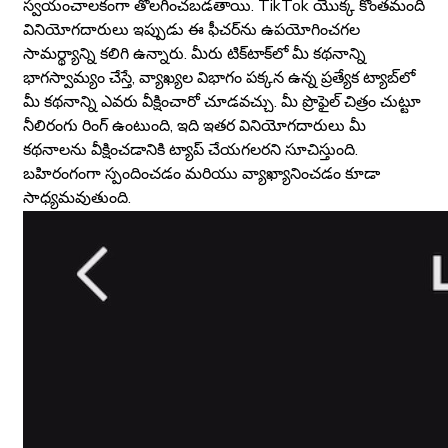
స్వయంచాలకంగా తొలగించబడతాయి. TikTok యొక్క కొంతమంది
వినియోగదారులు ఇప్పుడు ఈ ఫీచర్‌ను ఉపయోగించగల
సామర్థ్యాన్ని కలిగి ఉన్నారు. మీరు టిక్‌టాక్‌లో మీ కథనాన్ని
భాగస్వామ్యం చేస్తే, వ్యాఖ్యల విభాగం పక్కన ఉన్న ప్రత్యేక ట్యాబ్‌లో
మీ కథనాన్ని ఎవరు వీక్షించారో చూడవచ్చు. మీ ప్రొఫైల్ చిత్రం చుట్టూ
నీలిరంగు రింగ్ ఉంటుంది, ఇది ఇతర వినియోగదారులు మీ
కథనాలను వీక్షించడానికి ట్యాప్ చేయగలరని సూచిస్తుంది.
బహిరంగంగా స్పందించడం మరియు వ్యాఖ్యానించడం కూడా
సాధ్యమవుతుంది.