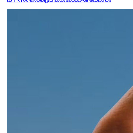
మీ TikTok అనలిటిక్స్‌ను మెరుగుపరచడానికి తదుపరి దశ