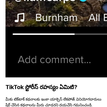
TikTok స్టోరీస్ రహస్యం ఏమిటి?
మీకు టిక్‌టాక్ కథనాలకు ఇంకా యాక్సెస్ లేకపోతే, వినియోగదారులు
షేర్ చేసిన కథనాలను మీరు చూడరని దయచేసి గమనించండి.