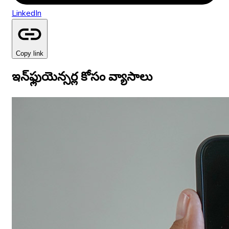
LinkedIn
Copy link
ఇన్‌ఫ్లుయెన్సర్ల కోసం వ్యాసాలు