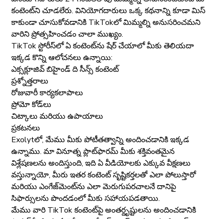
కంటెంట్‌ని చూడలేరు. వినియోగదారులు ఒక్క కథనాన్ని కూడా మిస్
కాకుండా చూసుకోవడానికి TikTokలో మిమ్మల్ని అనుసరించమని
వారిని ప్రోత్సహించడం చాలా ముఖ్యం.
TikTok స్టోరీస్‌లో ఏ కంటెంట్‌ను షేర్ చేయాలో మీకు తెలియదా
ఇక్కడ కొన్ని ఆలోచనలు ఉన్నాయి:
ఎక్సక్లూజివ్ బిహైండ్ ది సీన్స్ కంటెంట్
ప్రశ్నోత్తరాలు
రోజువారీ కార్యకలాపాలు
ప్రోమో కోడ్‌లు
చిట్కాలు మరియు ఉపాయాలు
ప్రకటనలు
Exolytలో, మేము మీకు పోటీతత్వాన్ని అందించడానికి ఇక్కడ
ఉన్నాము. మా వినూత్న ప్లాట్‌ఫారమ్ మీకు శక్తివంతమైన
విశ్లేషణలను అందిస్తుంది, ఇది ఏ వీడియోలకు ఎక్కువ వీక్షణలు
వస్తున్నాయో, మీరు ఇతర కంటెంట్ సృష్టికర్తలతో ఎలా పోలుస్తారో
మరియు ఎంగేజ్‌మెంట్‌ను ఎలా మెరుగుపరచాలనే దానిపై
సిఫార్సులను పొందడంలో మీకు సహాయపడతాయి.
మేము వారి TikTok కంటెంట్‌పై అంతర్దృష్టులను అందించడానికి