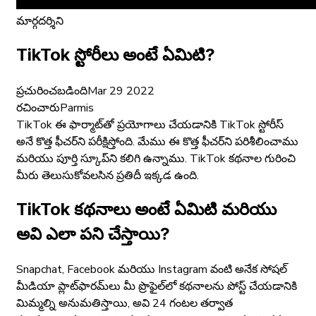
మార్గదర్శిని
TikTok స్టోరీలు అంటే ఏమిటి?
ప్రచురించబడింది
Mar 29 2022
రచించారు
Parmis
TikTok ఈ ఫార్మాట్‌తో ప్రయోగాలు చేయడానికి TikTok స్టోరీస్
అనే కొత్త ఫీచర్‌ని పరీక్షిస్తోంది. మేము ఈ కొత్త ఫీచర్‌ని పరిశీలించాము
మరియు పూర్తి స్కూప్‌ని కలిగి ఉన్నాము. TikTok కథనాల గురించి
మీరు తెలుసుకోవలసిన ప్రతిదీ ఇక్కడ ఉంది.
TikTok కథనాలు అంటే ఏమిటి మరియు
అవి ఎలా పని చేస్తాయి?
Snapchat, Facebook మరియు Instagram వంటి అనేక సోషల్
మీడియా ప్లాట్‌ఫారమ్‌లు మీ ప్రొఫైల్‌లో కథనాలను పోస్ట్ చేయడానికి
మిమ్మల్ని అనుమతిస్తాయి, అవి 24 గంటల తర్వాత