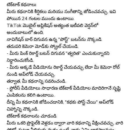
టిక్‌టాక్ కథనాలు
మీరు కథనానికి శీర్షికలు మరియు సంగీతాన్ని జోడించవచ్చు. ఇవి
పోయిన 24 గంటల ముందు ఉంటాయి.
TikTok మొబైల్ అప్లికేషన్ అత్యంత ఇటీవలి వెర్షన్‌లో
అందుబాటులో ఉంది.
నావిగేషన్ బార్ దిగువన ఉన్న "పోస్ట్" బటన్‌ను నొక్కండి.
తదుపరి కెమెరా మోడ్‌కు స్క్రోల్ చేయండి.
- మీరు పింక్ రికార్డ్ బటన్ దిగువన "త్వరిత" ఎంచుకున్నారని
నిర్ధారించుకోండి.
- మీరు అక్కడే వీడియోను రికార్డ్ చేయవచ్చు లేదా మీ కెమెరా రోల్
నుండి అప్‌లోడ్ చేయవచ్చు.
తర్వాత, మీ కథనాన్ని సవరించండి.
- స్టోరీస్ వీడియోలు సాధారణ టిక్‌టాక్ వీడియోల మాదిరిగానే సృష్టి
ఎంపికలను కలిగి ఉంటాయి.
దీన్ని మీ కథనానికి జోడించడానికి, "కథకు పోస్ట్ చేయి" అప్‌లోడ్
చిహ్నాన్ని నొక్కండి.
టిక్‌టాక్ కథనాలను చూడండి
మీరు ఒకరి ప్రొఫైల్‌కి వెళ్లడం ద్వారా వారి కథనాన్ని వీక్షించవచ్చు. వారి