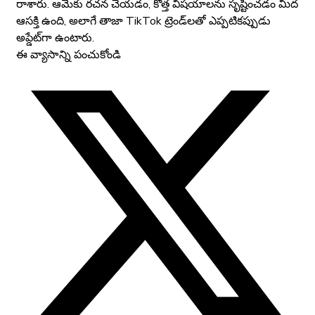
రాశారు. ఆమెకు రచన చేయడం, కొత్త విషయాలను సృష్టించడం మీద
ఆసక్తి ఉంది, అలాగే తాజా TikTok ట్రెండ్‌లతో ఎప్పటికప్పుడు
అప్డేట్‌గా ఉంటారు.
ఈ వ్యాసాన్ని పంచుకోండి