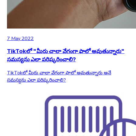
7 May 2022
TikTokలో "మీరు చాలా వేగంగా ఫాలో అవుతున్నారు"
సమస్యను ఎలా పరిష్కరించాలి?
TikTokలో మీరు చాలా వేగంగా ఫాలో అవుతున్నారు అనే
సమస్యను ఎలా పరిష్కరించాలి?