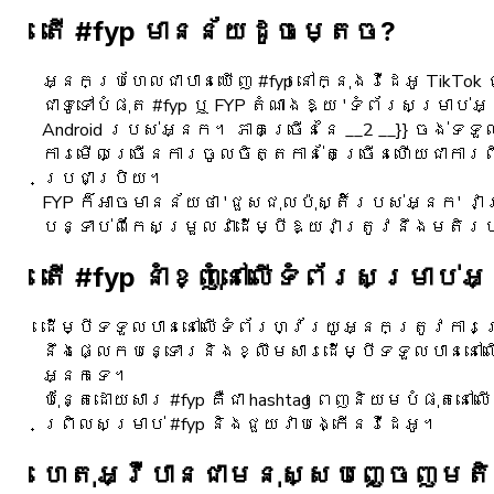
តើ #fyp មានន័យដូចម្តេច?
អ្នកប្រហែលជាបានឃើញ #fyp នៅក្នុងវីដេអូ TikTok 
ជាទូទៅបំផុត #fyp ឬ FYP តំណាងឱ្យ 'ទំព័រសម្រាប
Android របស់អ្នក។ ភាគច្រើននៃ __2 __}} ចង់ទ
ការមើលច្រើនការចូលចិត្តកាន់តែច្រើនហើយជាការពិ
ប្រជាប្រិយ។
FYP ក៏អាចមានន័យថា 'ជួសជុលប៉ុស្តិ៍របស់អ្នក' វ
បន្ទាប់ពីកែសម្រួលវាដើម្បីឱ្យវាត្រូវនឹងមតិរ
តើ #fyp នាំខ្ញុំនៅលើទំព័រសម្រាប់
ដើម្បីទទួលបាននៅលើទំព័រហ្វ័រយូអ្នកត្រូវការ
នឹងផ្លេកបន្ទោរនិងខ្លឹមសារដើម្បីទទួលបាននៅលើ
អ្នកទេ។
ប៉ុន្តែដោយសារ #fyp គឺជា hashtag ពេញនិយមបំផុតន
ព្រិលសម្រាប់ #fyp និងជួយវាបង្កើនវីដេអូ។
ហេតុអ្វីបានជាមនុស្សបញ្ចេញមតិ '