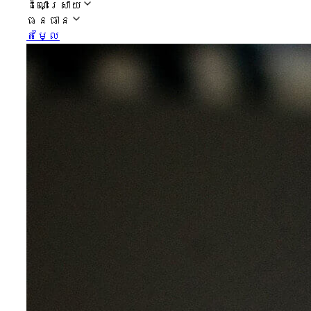
ដំណោះស្រាយ
ធនធាន
តម្លៃ