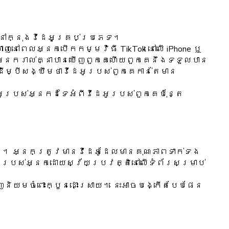
g នៅក្នុងវីដេអូគ្រប់ប្រភេទ។
ាញនៅពេលអ្នកបើកកម្មវិធី TikTok នៅលើ iPhone ឬ
្យអ្នករាល់គ្នាបានឃើញពួកគេហើយពួកគេនឹងទទួលបាន
ដើម្បីសង្ឃឹមថាវីដេអូរបស់ពួកគេកាន់តែមាន
អូរបស់អ្នកដទៃអំពីវីដេអូរបស់ពួកគេប៉ុន្តែ
នក។ អ្នកត្រូវមានវីដេអូដែលមានគុណភាពទាក់ទង
អូរបស់អ្នកដោយស្វ័យប្រវត្តិនៅលើទំព័រសម្រាប់
េញនិយមចំពោះក្បួនដោះស្រាយ។ នេះអាចបង្កើតបែបផែន