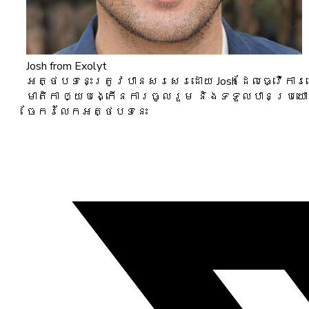
Josh
from Exolyt
អត្ថបទនេះត្រូវបានសរសេរដោយ Josh ដែលធ្វើការនៅ 
មាតិកា ឲ្យបង្កើនការចូលរួម និងទទួលបានប្រ
ចែករំលែកអត្ថបទនេះ