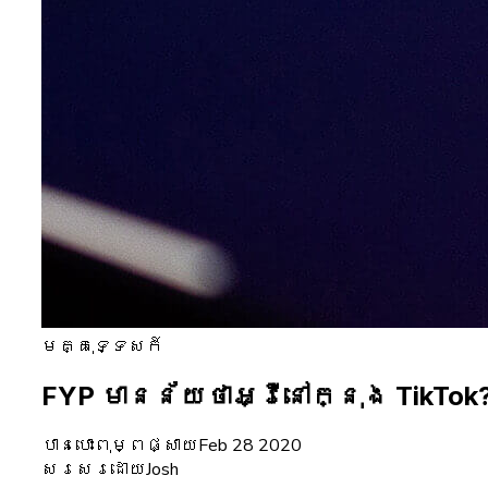
មគ្គុទ្ទេសក៍
FYP មានន័យថាអ្វីនៅក្នុង TikTok
បានបោះពុម្ពផ្សាយ
Feb 28 2020
សរសេរដោយ
Josh