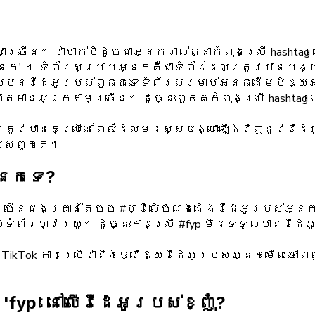
ជាច្រើន។ វាហាក់បីដូចជាអ្នករាល់គ្នាកំពុងប្រើ hashta
់អ្នក' ។ ទំព័រសម្រាប់អ្នកគឺជាទំព័រដែលត្រូវបានបង្ហ
ទួលបានវីដេអូរបស់ពួកគេទៅទំព័រសម្រាប់អ្នកដើម្បីឱ
តមានអ្នកតាមច្រើន។ ដូច្នេះពួកគេកំពុងប្រើ hashtag 
ាត្រូវបានគេប្រើនៅពេលដែលមនុស្សបង្ហោះឡើងវិញនូវវីដេ
បស់ពួកគេ។
អ្នកទេ?
ច្រើនជាងគ្រាន់តែចុច #ហ្វីលើចំណងជើងវីដេអូរបស់អ្
ទំព័រហ្វរយូ។ ដូច្នេះការប្រើ #fyp មិនទទួលបានវីដេ
ៅលើ TikTok ការប្រើវានឹងធ្វើឱ្យវីដេអូរបស់អ្នកមើលទៅព
fyp' នៅលើវីដេអូរបស់ខ្ញុំ?