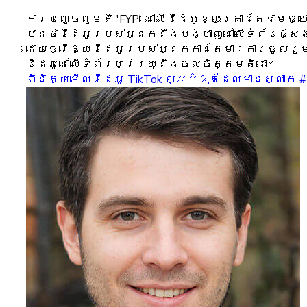
ការបញ្ចេញមតិ 'FYP' នៅលើវីដេអូខ្លះគ្រាន់តែជាម
បានថាវីដេអូរបស់អ្នកនឹងបង្ហាញនៅលើទំព័រផ្សេ
ដោយធ្វើឱ្យវីដេអូរបស់អ្នកកាន់តែមានការចូលរួ
វីដេអូនៅលើទំព័រហ្វរយូនឹងចូលចិត្តមតិនោះ។
ពិនិត្យមើលវីដេអូ TikTok ល្អបំផុតដែលមានស្លាក 