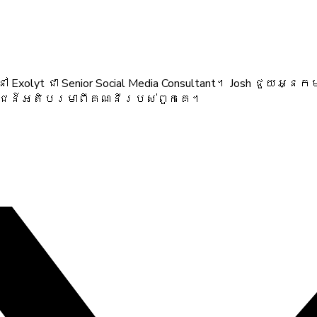
Exolyt ជា Senior Social Media Consultant។ Josh ជួ
យោជន៍អតិបរមាពីគណនីរបស់ពួកគេ។