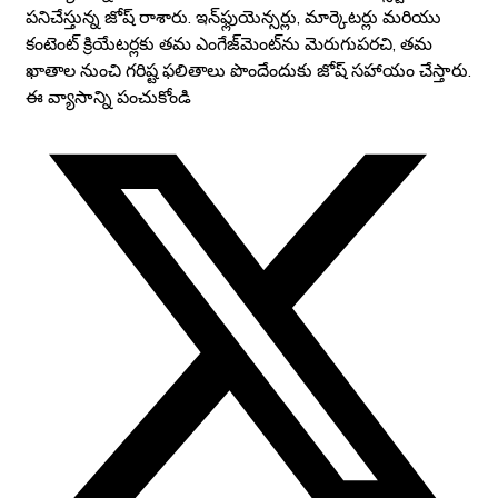
పనిచేస్తున్న జోష్ రాశారు. ఇన్‌ఫ్లుయెన్సర్లు, మార్కెటర్లు మరియు
కంటెంట్ క్రియేటర్లకు తమ ఎంగేజ్‌మెంట్‌ను మెరుగుపరచి, తమ
ఖాతాల నుంచి గరిష్ట ఫలితాలు పొందేందుకు జోష్ సహాయం చేస్తారు.
ఈ వ్యాసాన్ని పంచుకోండి