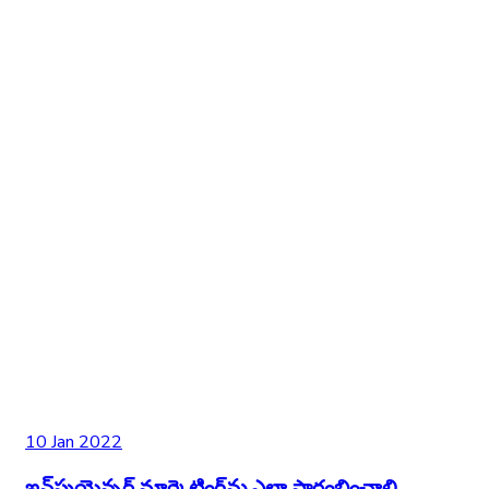
10 Jan 2022
ఇన్‌ఫ్లుయెన్సర్ మార్కెటింగ్‌ను ఎలా ప్రారంభించాలి