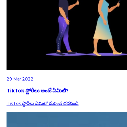
29 Mar 2022
TikTok స్టోరీలు అంటే ఏమిటి?
TikTok స్టోరీలు ఏమిటో మరింత చదవండి