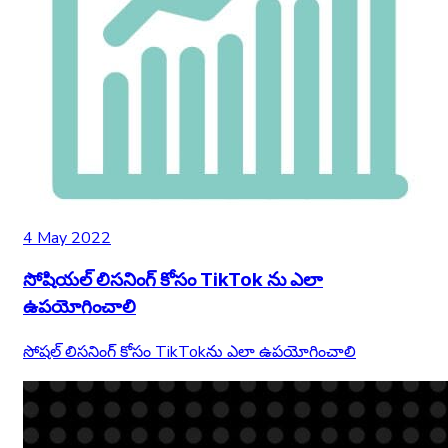
4 May 2022
సోషియల్ లిసనింగ్ కోసం TikTok ను ఎలా
ఉపయోగించాలి
సోషల్ లిసనింగ్ కోసం TikTok‌ను ఎలా ఉపయోగించాలి