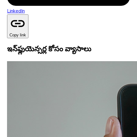
LinkedIn
Copy link
ఇన్‌ఫ్లుయెన్సర్ల కోసం వ్యాసాలు