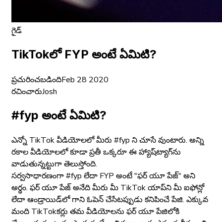
గైడ్
TikTokలో FYP అంటే ఏమిటి?
ప్రచురించబడింది
Feb 28 2020
రచించారు
Josh
#fyp అంటే ఏమిటి?
ఎన్నో TikTok వీడియోలలో మీరు #fyp ని చూసే వుంటారు. అన్ని
రకాల వీడియోలలో కూడా ప్రతీ ఒక్కరూ ఈ హ్యాష్‌ట్యాగ్‌ను
వాడుతున్నట్టుగా తెలుస్తోంది.
సర్వసాధారణంగా #fyp లేదా FYP అంటే "ఫర్ యూ పేజ్" అని
అర్థం. ఫర్ యూ పేజ్ అనేది మీరు మీ TikTok యాప్‌ని మీ ఐఫోన్లో
లేదా ఆండ్రాయిడ్‌లో గాని ఓపెన్ చేసేటప్పుడు కనిపించే పేజి. ఎక్కువ
మంది TikTokకర్లు తమ వీడియోలను ఫర్ యూ పేజిలోకి