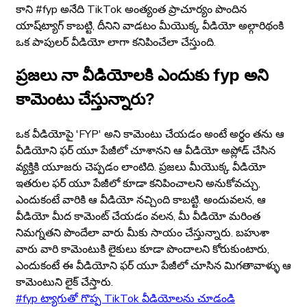
కాని #fyp అనేది TikTok అంత్యంత ప్రాచూర్యం పొందిన
యాష్‌ట్యాగ్ కాబట్టి, దీనిని వాడటం మీయొక్క వీడియో అల్గారిథంకి
ఒక పాపులర్ వీడియో లాగా కనిపించేలా చేస్తుంది.
ప్రజలు నా వీడియోలకి ఎందుకు fyp అని
కామెంటు చేస్తున్నారు?
ఒక వీడియోపై 'FYP' అని కామెంటు చేయడం అంటే అర్థం తను ఆ
వీడియోని ఫర్ యూ పేజీలో చూశానని ఆ వీడియో అప్లోడ్ చేసిన
వ్యక్తికి యూజరు చెప్పడం లాంటిది. ప్రజలు మీయొక్క వీడియో
ఇతరుల ఫర్ యూ పేజీలో కూడా కనిపించాలని అనుకోవచ్చు,
ఎందుకంటే వారికి ఆ వీడియో నచ్చింది కాబట్టి. అందువలన, ఆ
వీడియో మీద కామెంట్ చేయడం వలన, మీ వీడియో మరింత
నిమగ్నతని పొందేలా వారు మీకు సాయం చేస్తున్నారు. బహుశా
వారు వారి కామెంటుకి లైకులు కూడా పొందాలని కోరుకుంటారు,
ఎందుకంటే ఈ వీడియోని ఫర్ యూ పేజీలో చూసిన మిగతావాళ్ళు ఆ
కామెంటుని లైక్ చేస్తారు.
#fyp ట్యాగుతో గొప్ప TikTok వీడియోలను చూడండి