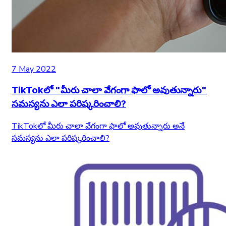
7 May 2022
TikTokలో "మీరు చాలా వేగంగా ఫాలో అవుతున్నారు"
సమస్యను ఎలా పరిష్కరించాలి?
TikTokలో మీరు చాలా వేగంగా ఫాలో అవుతున్నారు అనే
సమస్యను ఎలా పరిష్కరించాలి?