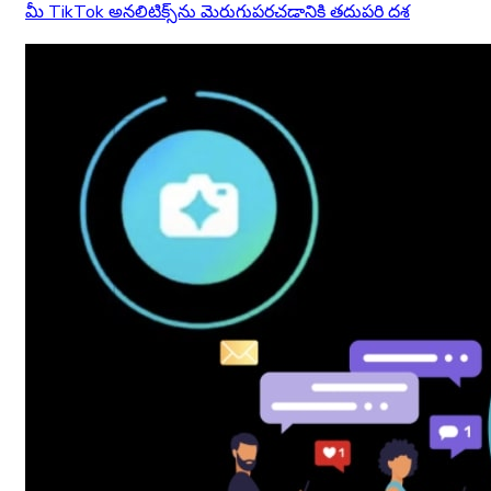
మీ TikTok అనలిటిక్స్‌ను మెరుగుపరచడానికి తదుపరి దశ