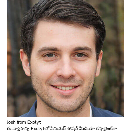
Josh
from Exolyt
ఈ వ్యాసాన్ని Exolyt‌లో సీనియర్ సోషల్ మీడియా కన్సల్టెంట్‌గా