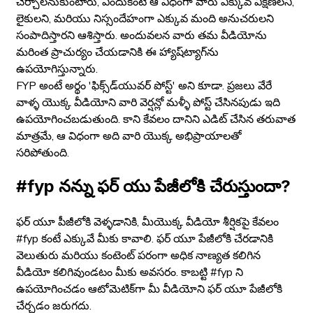
చేర్చాలనుకుంటారు, ఎందుకంటే ఆ విధంగా వారు ఎక్కువ వీక్షణలని,
లైకులని, మరియు నిస్సందేహంగా ఎక్కువ మంది అనుచరులని
సంపాదిస్తారని ఆశిస్తారు. అందువలన వారు తమ వీడియోను
మరింత ప్రాచుర్యం చేయడానికి ఈ హ్యాష్‌ట్యాగ్‌ను
ఉపయోగిస్తున్నారు.
FYP అంటే అర్థం 'ఫిక్స్‌డ్‌యువర్ పోస్ట్' అని కూడా. ప్రజలు వేరే
వాళ్ళ యొక్క వీడియోని వారి వెర్షన్లో మళ్ళీ పోస్ట్ చేసినపుడు ఇది
ఉపయోగించబడుతుంది. కాని కేవలం దానిని ఎడిట్ చేసిన తరువాత
మాత్రమే, ఆ విధంగా అది వారి యొక్క అభిప్రాయాలతో
సరిపోతుంది.
#fyp నన్ను ఫర్ యు పేజీలోకి చేరుస్తుందా?
ఫర్ యూ పీజీలోకి వెళ్ళడానికి, మీయొక్క వీడియో శీర్షికపై కేవలం
#fyp కంటే ఎక్కువే మీకు కావాలి. ఫర్ యూ పేజీలోకి చేరడానికి
వెలుతురు మరియు కంటెంట్ పరంగా అధిక నాణ్యత కలిగిన
వీడియో కలిగివుండటం మీకు అవసరం. కాబట్టి #fyp ని
ఉపయోగించడం ఆటోమెటిక్‌గా మీ వీడియోని ఫర్ యూ పేజీలోకి
చేర్చడం జరుగదు.