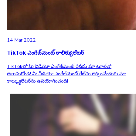
14 Mar 2022
TikTok ఎంగేజ్‌మెంట్ కాలిక్యులేటర్
TikTokలో మీ వీడియో ఎంగేజ్‌మెంట్ రేట్‌ను మా టూల్‌తో
తెలుసుకోండి! మీ వీడియో ఎంగేజ్‌మెంట్ రేట్‌ను లెక్కించేందుకు మా
కాల్క్యులేటర్‌ను ఉపయోగించండి!