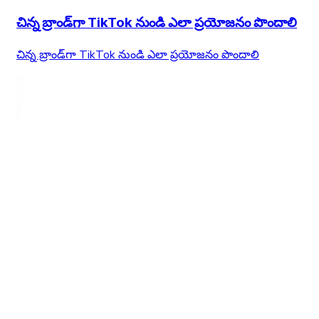
చిన్న బ్రాండ్‌గా TikTok నుండి ఎలా ప్రయోజనం పొందాలి
చిన్న బ్రాండ్‌గా TikTok నుండి ఎలా ప్రయోజనం పొందాలి