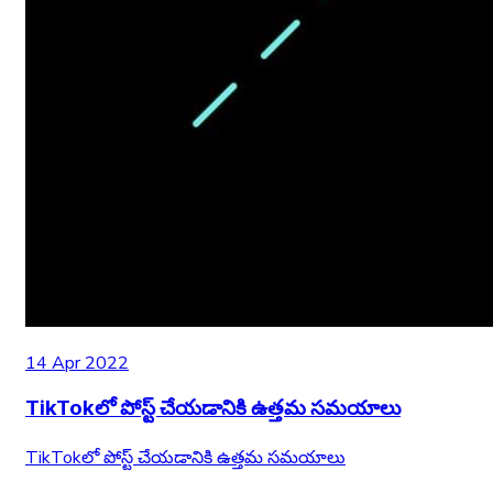
14 Apr 2022
TikTokలో పోస్ట్ చేయడానికి ఉత్తమ సమయాలు
TikTokలో పోస్ట్ చేయడానికి ఉత్తమ సమయాలు