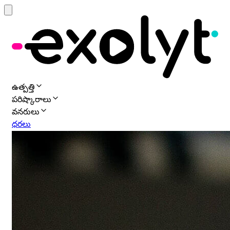
ఉత్పత్తి
పరిష్కారాలు
వనరులు
ధరలు