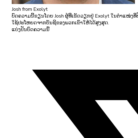
Josh
from Exolyt
ບົດຄວາມນີ້ຂຽນໂດຍ Josh ຜູ້ທີ່ເຮັດວຽກຢູ່ Exolyt ໃນຕໍາແໜ່ງ
ໃຊ້ປະໂຫຍດຈາກບັນຊີຂອງພວກເຂົາໃຫ້ໄດ້ສູງສຸດ.
ແບ່ງປັນບົດຄວາມນີ້