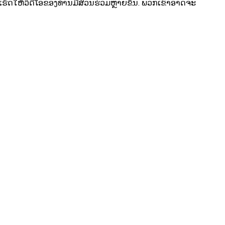
ຮັດໃຫ້ວິດີໂອຂອງທ່ານມີສ່ວນຮ່ວມຫຼາຍຂຶ້ນ. ພວກເຂົາອາດຈະ