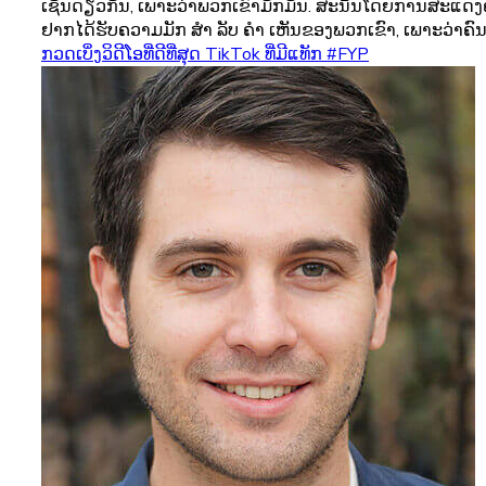
ເຊັ່ນດຽວກັນ, ເພາະວ່າພວກເຂົາມັກມັນ. ສະນັ້ນໂດຍການສະແດງ
ຢາກໄດ້ຮັບຄວາມມັກ ສຳ ລັບ ຄຳ ເຫັນຂອງພວກເຂົາ, ເພາະວ່າຄົນອື່ນໆ
ກວດເບິ່ງວິດີໂອທີ່ດີທີ່ສຸດ TikTok ທີ່ມີແທັກ #FYP