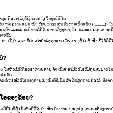
ທຸກຄົນ ກຳ ລັງໃຊ້ hashtag ໃນທຸກວິດີໂອ.
ສຳ ລັບ You page ແມ່ນ ໜ້າ ທີ່ສະແດງອອກເມື່ອທ່ານເປີດແອັບ {{_____}}
ພວກເຂົາແລະພວກເຂົາຈະໄດ້ຮັບການເບິ່ງຫຼາຍ, ມັກ, ແລະແນ່ນອນວ່າຈະມີ
າຍຂື້ນ.
 ໃຊ້ໃນເວລາທີ່ຄົນເຮົາອັບລົງຮູບແບບ ໃໝ່ ຂອງຜູ້ໃດຜູ້ ໜຶ່ງ ທີ່ໃຊ້ວິ
ບໍ?
ໃນຫົວຂໍ້ວິດີໂອຂອງທ່ານ. ທ່ານ ຈຳ ເປັນຕ້ອງມີວິດີໂອທີ່ມີຄຸນນະພາບໃນເລ
ະໂນມັດ.
ັນຈະເຮັດໃຫ້ວິດີໂອຂອງທ່ານເບິ່ງເປັນທີ່ນິຍົມ ສຳ ລັບສູດການຄິດໄລ່. ນີ
ດີໂອຂອງຂ້ອຍ?
ີດີໂອທີ່ຜູ້ໃຊ້ເຫັນວີດີໂອໃນ ໜ້າ For You. ປະຊາຊົນອາດຈະຕ້ອງການໃຫ