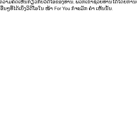
ຄວາມຄິດເຫັນກ່ຽວກັບວິດີໂອຂອງທ່ານ, ພວກເຂົາຊ່ວຍທ່ານໄດ້ໂດຍການເ
ທີ່ໄດ້ເບິ່ງວິດີໂອໃນ ໜ້າ For You ກໍ່ຈະມັກ ຄຳ ເຫັນນັ້ນ.