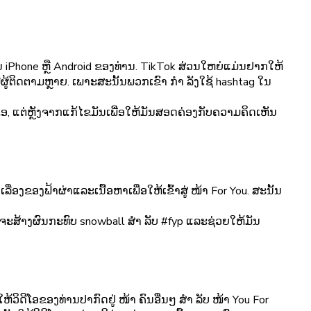
 ໃນ iPhone ຫຼື Android ຂອງທ່ານ. TikTok ສ່ວນໃຫຍ່ແມ່ນຢາກໃຫ້
ຜູ້ຕິດຕາມຫຼາຍ. ເພາະສະນັ້ນພວກເຂົາ ກຳ ລັງໃຊ້ hashtag ໃນ
ດີໂອ, ແຕ່ຫຼັງຈາກແກ້ໄຂມັນເພື່ອໃຫ້ມັນສອດຄ່ອງກັບຄວາມຄິດເຫັນ
ື່ອງຂອງຟ້າຜ່າແລະເນື້ອຫາເພື່ອໃຫ້ເຂົ້າສູ່ ໜ້າ For You. ສະນັ້ນ
້ອາດຈະສ້າງຜົນກະທົບ snowball ສຳ ລັບ #fyp ແລະຊ່ວຍໃຫ້ມັນ
້ວິດີໂອຂອງທ່ານປາກົດຢູ່ ໜ້າ ຄົນອື່ນໆ ສຳ ລັບ ໜ້າ You For