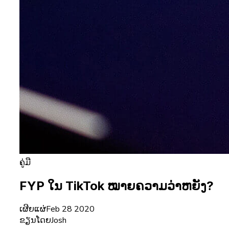
ຄູ່ມື
FYP ໃນ TikTok ໝາຍຄວາມວ່າຫຍັງ?
ເຜີຍແຜ່
Feb 28 2020
ຂຽນໂດຍ
Josh