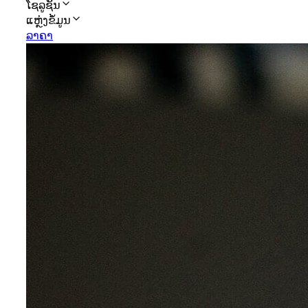
ໂຊລູຊັນ
ແຫຼ່ງຂໍ້ມູນ
ລາຄາ