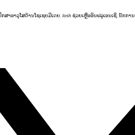
ທີ່ປຶກສາອາວຸໂສດ້ານໂຊເຊຍມີເດຍ. Josh ຊ່ວຍເຫຼືອອິນຟລູເອນເຊີ, ນັກກ