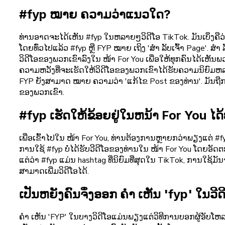
#fyp ໝາຍ ຄວາມວ່າແນວໃດ?
ທ່ານອາດຈະໄດ້ເຫັນ #fyp ໃນຫລາຍໆວິດີໂອ TikTok. ມັນເບິ່ງຄືວ່າ
ໂດຍທົ່ວໄປແລ້ວ #fyp ຫຼື FYP ໝາຍ ເຖິງ 'ສຳ ລັບເຈົ້າ Page'. 
ວິດີໂອຂອງພວກເຂົາລົງໃນ ໜ້າ For You ເພື່ອໃຫ້ທຸກຄົນໄດ້ເຫັນ
ຄວາມຫວັງທີ່ຈະເຮັດໃຫ້ວິດີໂອຂອງພວກເຂົາໄດ້ຮັບຄວາມນິຍົມຫລ
FYP ຍັງສາມາດ ໝາຍ ຄວາມວ່າ 'ແກ້ໄຂ Post ຂອງທ່ານ'. ມັນຖືກ ນຳ
ຂອງພວກເຂົາ.
#fyp ເຮັດໃຫ້ຂ້ອຍຢູ່ໃນຫນ້າ For You ໄດ້
ເພື່ອເຂົ້າໄປໃນ ໜ້າ For You, ທ່ານຕ້ອງການຫຼາຍກວ່າພຽງແຕ່ #fyp 
ການໃຊ້ #fyp ບໍ່ໄດ້ຮັບວີດີໂອຂອງທ່ານໃນ ໜ້າ For You ໂດຍອັດຕ
ແຕ່ວ່າ #fyp ແມ່ນ hashtag ທີ່ນິຍົມທີ່ສຸດໃນ TikTok, ການໃຊ້ມ
ສາມາດເພີ່ມວິດີໂອໄດ້.
ເປັນຫຍັງຄົນຈຶ່ງອອກ ຄຳ ເຫັນ 'fyp' ໃນວີ
ຄຳ ເຫັນ 'FYP' ໃນບາງວິດີໂອແມ່ນພຽງແຕ່ວິທີການບອກຜູ້ອັບໂຫລດວ