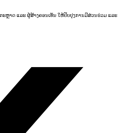
ານຕະຫຼາດ ແລະ ຜູ້ສ້າງຄອນເທັນ ໃຫ້ປັບປຸງການມີສ່ວນຮ່ວມ ແລະ