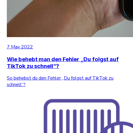
7 May 2022
Wie behebt man den Fehler „Du folgst auf
TikTok zu schnell“?
So behebst du den Fehler „Du folgst auf TikTok zu
schnell“?