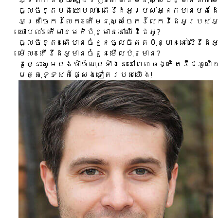
ចូលចិត្តមតិយោបល់៖ តើវីដេអូរបស់អ្នកមានមតិដ
អត្រាចែករំលែក៖ តើមនុស្សចែករំលែកវីដេអូរបស់អ
យោបល់៖ តើមានមតិប៉ុន្មាននៅលើវីដេអូ?
ចូលចិត្ត៖ តើមានចំនួនចូលចិត្តប៉ុន្មាននៅលើវីដ
មើល៖ តើវីដេអូមានចំនួនមើលប៉ុន្មាន?
ដូច្នេះសូមចងចាំចំណុចទាំងនេះនៅពេលបង្កើតវីដេ
មគ្គុទ្ទេសក៍ផ្សេងទៀតរបស់យើង!