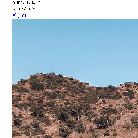
ដំណោះស្រាយ
ធនធាន
តម្លៃ