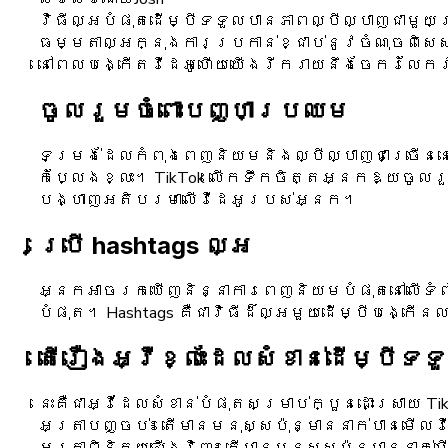
វិធីល្អបំផុតដើម្បីទទួលបានភាពល្បីល្បាញជាមួ
ធម្មតាល្អក្នុងការប្រកាន់ខ្ជាប់នូវចំណុចពិសេ
នៅពេលបង្កើតវីដេអូហើយយើងរីករាយនឹងចែករំលែកវ
ចូលរួមចំពោះបញ្ហាប្រឈម
ទម្រង់ដែលកំពុងពេញនិយមនិងល្បីល្បាញជាច្រើនន
កំប្លែងខ្លះ។ TikTok លើកទឹកចិត្តអ្នកឱ្យចូលរួ
បង្ហាញអតិបរមាលើវីដេអូរបស់អ្នក។
ប្រើ hashtags ល្អ
អ្នកអាចរកឃើញនិន្នាការពេញនិយមបំផុតនៅលើទំព
បំផុត។ Hashtags គឺជាវិធីដ៏ល្អមួយដើម្បីបង្ក
តើរឿងអ្វីខ្លះដែលសំខាន់ដើម្បីទ
នេះគឺជាអ្វីដែលសំខាន់បំផុតសម្រាប់ក្បួនដោះស្រា
អត្រាបញ្ចប់៖ តើមានមនុស្សប៉ុន្មាននាក់បានមើ
អត្រាពិនិត្យឡើងវិញ៖ តើមានមនុស្សប៉ុន្មាននាក