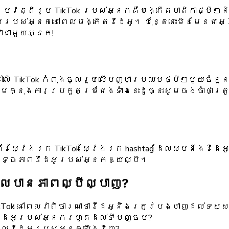
យប្រវត្តិរូប TikTok របស់អ្នកគឺបង្កើតមាតិកាថ្ម
សរបស់អ្នកនៅពេលបង្កើតវីដេអូ។ ប៉ុន្តែនោះមិនមែនជាអ
ាជាមួយអ្នក!
ៅលើ TikTok កំពុងចូលរួមលើបញ្ហាប្រឈមថ្មីៗមួយចំន
មក្នុងការប្រកួតប្រជែងទាំងនេះដូច្នេះសូមចងចាំថាត្រ
័រស្វែងរក TikTok ស្វែងរក hashtag ដែលសមនឹងវីដ
ើនលទ្ធភាពវីដេអូរបស់អ្នកឱ្យល្បី។
ទួលបានភាពល្បីល្បាញ?
យ TikTok នៅពេលវាពិចារណាថាវីដេអូនឹងត្រូវបង្ហាញដល់ទ
លវីដេអូរបស់អ្នករហូតដល់ទីបញ្ចប់?
់មើលវីដេអូរបស់អ្នកឡើងវិញ?