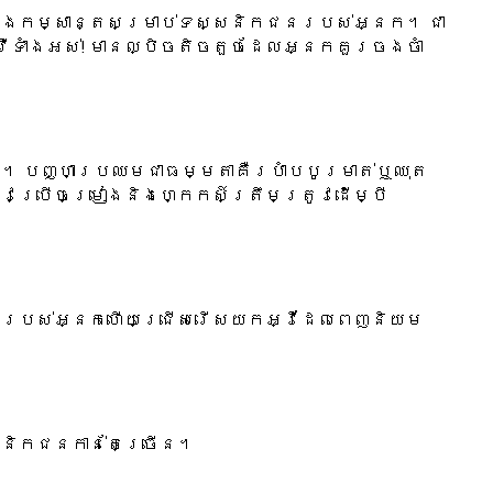
ីៗនិងកម្សាន្តសម្រាប់ទស្សនិកជនរបស់អ្នក។ ជា
្វីទាំងអស់! មានល្បិចតិចតួចដែលអ្នកគួរចងចាំ
ួន។ បញ្ហាប្រឈមជាធម្មតាគឺរបាំបបូរមាត់ឬឈុត
ូវប្រើចម្រៀងនិងហ្កេកស៍ត្រឹមត្រូវដើម្បី
េអូរបស់អ្នកហើយជ្រើសរើសយកអ្វីដែលពេញនិយម
ស្សនិកជនកាន់តែច្រើន។