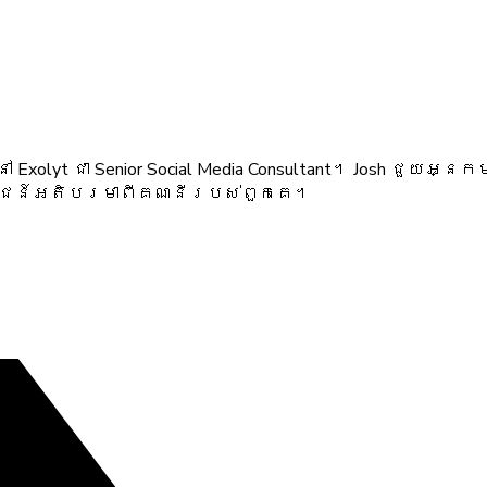
Exolyt ជា Senior Social Media Consultant។ Josh ជួ
យោជន៍អតិបរមាពីគណនីរបស់ពួកគេ។