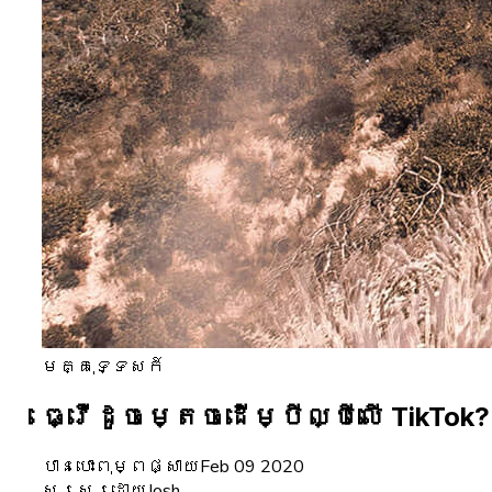
មគ្គុទ្ទេសក៍
ធ្វើដូចម្តេចដើម្បីល្បីលើ TikTok?
បានបោះពុម្ពផ្សាយ
Feb 09 2020
សរសេរដោយ
Josh