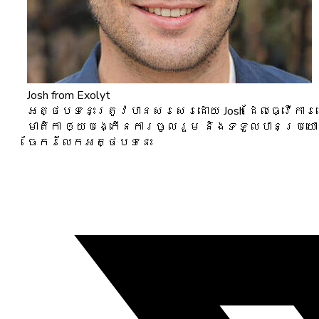
Josh
from Exolyt
អត្ថបទនេះត្រូវបានសរសេរដោយ Josh ដែលធ្វើការនៅ 
មាតិកា ឲ្យបង្កើនការចូលរួម និងទទួលបានប្រ
ចែករំលែកអត្ថបទនេះ