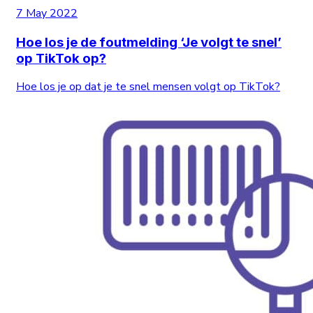
7 May 2022
Hoe los je de foutmelding ‘Je volgt te snel’
op TikTok op?
Hoe los je op dat je te snel mensen volgt op TikTok?