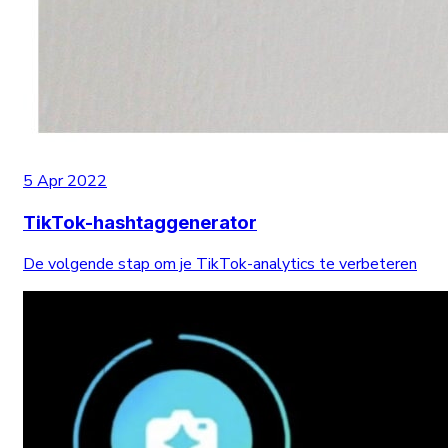
5 Apr 2022
TikTok-hashtaggenerator
De volgende stap om je TikTok-analytics te verbeteren