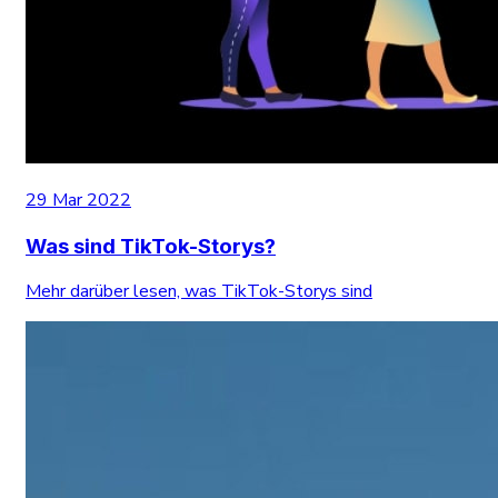
29 Mar 2022
Was sind TikTok-Storys?
Mehr darüber lesen, was TikTok-Storys sind