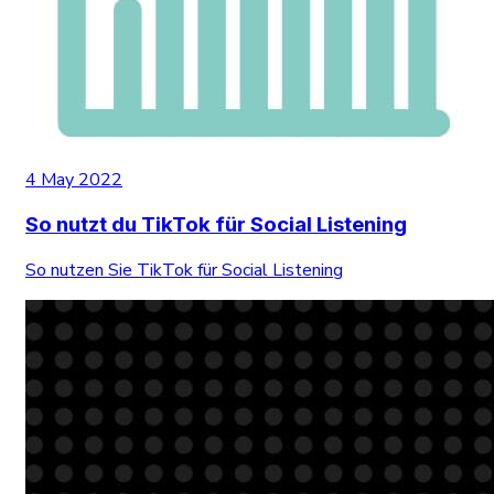
4 May 2022
So nutzt du TikTok für Social Listening
So nutzen Sie TikTok für Social Listening