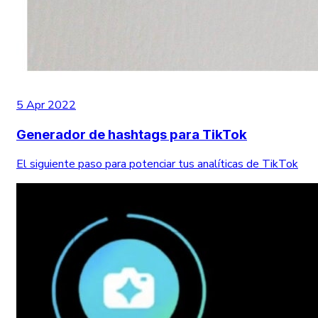
5 Apr 2022
Generador de hashtags para TikTok
El siguiente paso para potenciar tus analíticas de TikTok