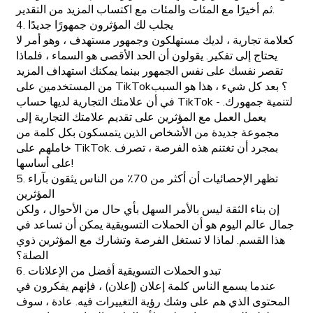
ثم أخيرًا مع المئات والمئات مع اكتساب المزيد من التقدير.
4. يجلب لك المؤثرون جمهورًا جديدًا
كعلامة تجارية ، لديك مستهلكون وجمهور مستهدف ، وهو أمر لا
يحتاج إلى تفكير. يقولون أن الحد الأقصى هو السماء ، فلماذا
تقصر نفسك على نفس الجمهور بينما يمكنك استهداف المزيد
من المستخدمين على TikTok؟ بعد كل شيء ، هذا هو السبب
في أن علامتك التجارية لديها حساب TikTok - لتنمية جمهورك.
يعمل العمل مع المؤثرين على تقديم علامتك التجارية إلى
مجموعة جديدة من الأشخاص الذين يتمسكون بكل كلمة من
خاملهم على TikTok. بمجرد أن تغتنم هذه الفرصة ، تصرف
على أساسها!
5. تظهر الإحصائيات أن أكثر من 70٪ من الناس يثقون بآراء
المؤثرين
إن بناء الثقة ليس بالأمر السهل بأي حال من الأحوال ، ولكن
جمال عالم اليوم هو أن الحملات التسويقية يمكن أن تساعد في
هذا القسم. لماذا لا تستغل الفرصة وتشارك مع المؤثرين ذوي
الصلة؟
6. تبدو الحملات التسويقية أفضل من الإعلانات
عندما يسمع الناس كلمة إعلان (إعلان) ، فإنهم يفكرون في
المحتوى الذي هم على وشك رؤية التغييرات فيه. عادة ، سوف