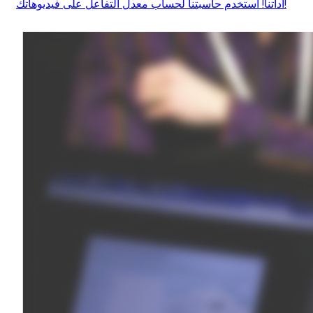
أداتنا! استخدم حاسبتنا لحساب معدل التفاعل على فيديوهاتك!