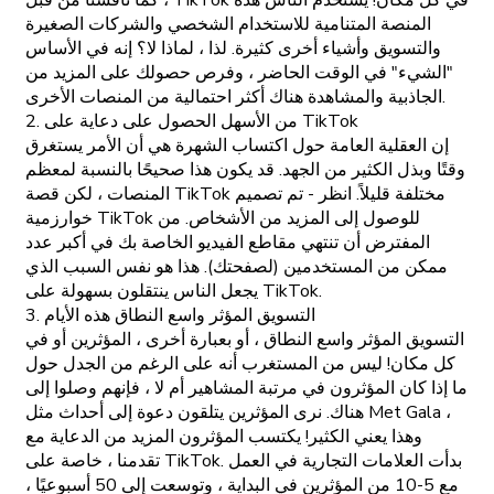
كما ناقشنا من قبل ، TikTok في كل مكان! يستخدم الناس هذه
المنصة المتنامية للاستخدام الشخصي والشركات الصغيرة
والتسويق وأشياء أخرى كثيرة. لذا ، لماذا لا؟ إنه في الأساس
"الشيء" في الوقت الحاضر ، وفرص حصولك على المزيد من
الجاذبية والمشاهدة هناك أكثر احتمالية من المنصات الأخرى.
2. من الأسهل الحصول على دعاية على TikTok
إن العقلية العامة حول اكتساب الشهرة هي أن الأمر يستغرق
وقتًا وبذل الكثير من الجهد. قد يكون هذا صحيحًا بالنسبة لمعظم
المنصات ، لكن قصة TikTok مختلفة قليلاً. انظر - تم تصميم
خوارزمية TikTok للوصول إلى المزيد من الأشخاص. من
المفترض أن تنتهي مقاطع الفيديو الخاصة بك في أكبر عدد
ممكن من المستخدمين (لصفحتك). هذا هو نفس السبب الذي
يجعل الناس ينتقلون بسهولة على TikTok.
3. التسويق المؤثر واسع النطاق هذه الأيام
التسويق المؤثر واسع النطاق ، أو بعبارة أخرى ، المؤثرين أو في
كل مكان! ليس من المستغرب أنه على الرغم من الجدل حول
ما إذا كان المؤثرون في مرتبة المشاهير أم لا ، فإنهم وصلوا إلى
هناك. نرى المؤثرين يتلقون دعوة إلى أحداث مثل Met Gala ،
وهذا يعني الكثير! يكتسب المؤثرون المزيد من الدعاية مع
تقدمنا ، خاصة على TikTok. بدأت العلامات التجارية في العمل
مع 5-10 من المؤثرين في البداية ، وتوسعت إلى 50 أسبوعيًا ،