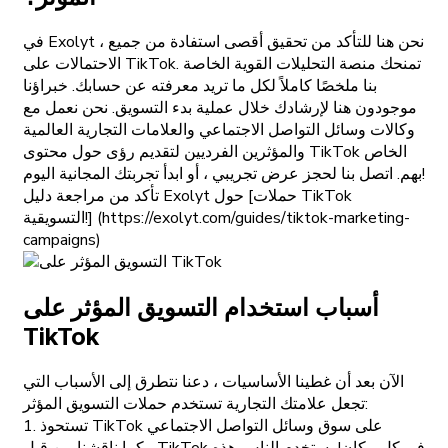
في Exolyt ، نحن هنا للتأكد من تحقيق أقصى استفادة من جميع
الاحتمالات على TikTok. تمنحك منصة التحليلات القوية الخاصة
بنا ملخصًا كاملاً لكل ما تريد معرفته عن حسابك. خبراؤنا
موجودون هنا لإرشادك خلال عملية بدء التسويق. نحن نعمل مع
وكالات وسائل التواصل الاجتماعي والعلامات التجارية العالمية
والمؤثرين الفرديين لتقديم رؤى حول محتوى TikTok الخاص
بهم. اتصل بنا لحجز عرض تجريبي ، أو ابدأ تجربتك المجانية اليوم!
تأكد من مراجعة دليل Exolyt حول [حملات TikTok
التسويقية!] (https://exolyt.com/guides/tiktok-marketing-
campaigns)
أسباب استخدام التسويق المؤثر على
TikTok
الآن بعد أن غطينا الأساسيات ، دعنا نتطرق إلى الأسباب التي
تجعل علامتك التجارية تستخدم حملات التسويق المؤثر:
1. تستحوذ TikTok على سوق وسائل التواصل الاجتماعي