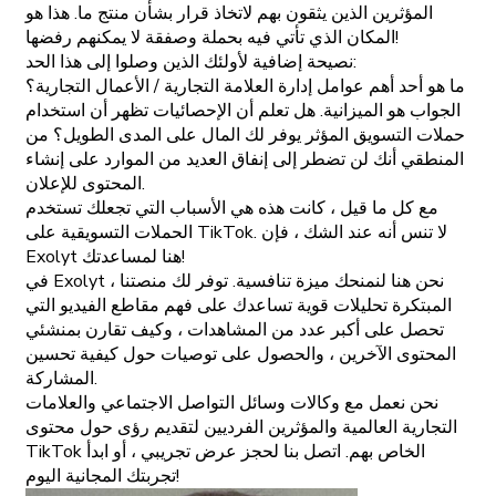
المؤثرين الذين يثقون بهم لاتخاذ قرار بشأن منتج ما. هذا هو
المكان الذي تأتي فيه بحملة وصفقة لا يمكنهم رفضها!
نصيحة إضافية لأولئك الذين وصلوا إلى هذا الحد:
ما هو أحد أهم عوامل إدارة العلامة التجارية / الأعمال التجارية؟
الجواب هو الميزانية. هل تعلم أن الإحصائيات تظهر أن استخدام
حملات التسويق المؤثر يوفر لك المال على المدى الطويل؟ من
المنطقي أنك لن تضطر إلى إنفاق العديد من الموارد على إنشاء
المحتوى للإعلان.
مع كل ما قيل ، كانت هذه هي الأسباب التي تجعلك تستخدم
الحملات التسويقية على TikTok. لا تنس أنه عند الشك ، فإن
Exolyt هنا لمساعدتك!
في Exolyt ، نحن هنا لنمنحك ميزة تنافسية. توفر لك منصتنا
المبتكرة تحليلات قوية تساعدك على فهم مقاطع الفيديو التي
تحصل على أكبر عدد من المشاهدات ، وكيف تقارن بمنشئي
المحتوى الآخرين ، والحصول على توصيات حول كيفية تحسين
المشاركة.
نحن نعمل مع وكالات وسائل التواصل الاجتماعي والعلامات
التجارية العالمية والمؤثرين الفرديين لتقديم رؤى حول محتوى
TikTok الخاص بهم. اتصل بنا لحجز عرض تجريبي ، أو ابدأ
تجربتك المجانية اليوم!