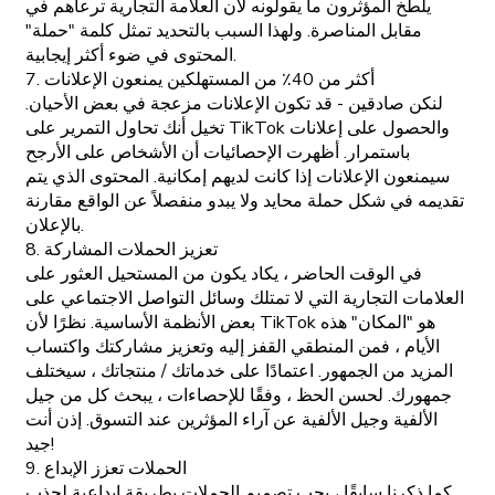
يلطخ المؤثرون ما يقولونه لأن العلامة التجارية ترعاهم في
مقابل المناصرة. ولهذا السبب بالتحديد تمثل كلمة "حملة"
المحتوى في ضوء أكثر إيجابية.
7. أكثر من 40٪ من المستهلكين يمنعون الإعلانات
لنكن صادقين - قد تكون الإعلانات مزعجة في بعض الأحيان.
تخيل أنك تحاول التمرير على TikTok والحصول على إعلانات
باستمرار. أظهرت الإحصائيات أن الأشخاص على الأرجح
سيمنعون الإعلانات إذا كانت لديهم إمكانية. المحتوى الذي يتم
تقديمه في شكل حملة محايد ولا يبدو منفصلاً عن الواقع مقارنة
بالإعلان.
8. تعزيز الحملات المشاركة
في الوقت الحاضر ، يكاد يكون من المستحيل العثور على
العلامات التجارية التي لا تمتلك وسائل التواصل الاجتماعي على
بعض الأنظمة الأساسية. نظرًا لأن TikTok هو "المكان" هذه
الأيام ، فمن المنطقي القفز إليه وتعزيز مشاركتك واكتساب
المزيد من الجمهور. اعتمادًا على خدماتك / منتجاتك ، سيختلف
جمهورك. لحسن الحظ ، وفقًا للإحصاءات ، يبحث كل من جيل
الألفية وجيل الألفية عن آراء المؤثرين عند التسوق. إذن أنت
جيد!
9. الحملات تعزز الإبداع
كما ذكرنا سابقًا ، يجب تصميم الحملات بطريقة إبداعية لجذب