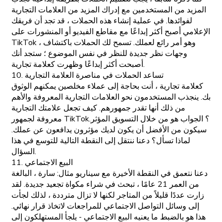
المزيد من المستخدمين مع إدراك المزيد من العلامات التجارية
لفوائدها. في عملية إنشاء هذه الحملات ، قد تجد أن فريقك
الإعلامي أصبح أكثر إبداعًا مع مقاطع الفيديو أو المنشورات على
TikTok ، وهو أمر رائع لعملك. تسمح لك الحملات باكتشاف
وجهات نظر جديدة للنظر في نفس الموضوع ؛ ستجد أنك
أصبحت أكثر إبداعًا وظهرت كعلامة تجارية.
10. تساعد الحملات في مناصرة العلامة التجارية
كعلامة تجارية ، أنت بحاجة إلى عملاء مخلصين يمكنهم الوثوق
بك. ينجذب المستخدمون نحو العلامات التجارية المعروفة والأهم
من ذلك أنها تقدر جمهورهم. كيف تجعل علامتك التجارية
معروفة لجمهور TikTok؟ الجواب هو من خلال التسويق المؤثر.
سيكون من الأفضل أن يكون لديك مؤثرون يدافعون عن عملك.
لماذا تسأل؟ دعنا ننتقل إلى النقطة التالية للتوسع في هذا
السؤال.
11. البيع الاجتماعي
دعنا نتعمق في النقطة الأخيرة مع سيناريو مثال: سارة ، البالغة
من العمر 21 عامًا ، تبحث في شراء مكواة تجعيد جديدة. لقد
زارت عددًا قليلاً من المتاجر لكنها لا تزال مترددة ، لذلك لجأت
إلى وسائل التواصل الاجتماعي للمراجعات لاتخاذ قرار نهائي.
هذا هو بالضبط ما يعنيه البيع الاجتماعي - يلجأ المستهلكون إلى