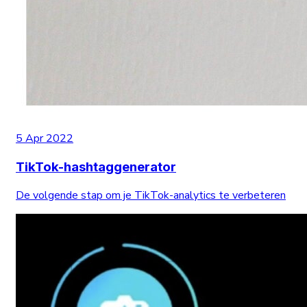
5 Apr 2022
TikTok-hashtaggenerator
De volgende stap om je TikTok-analytics te verbeteren