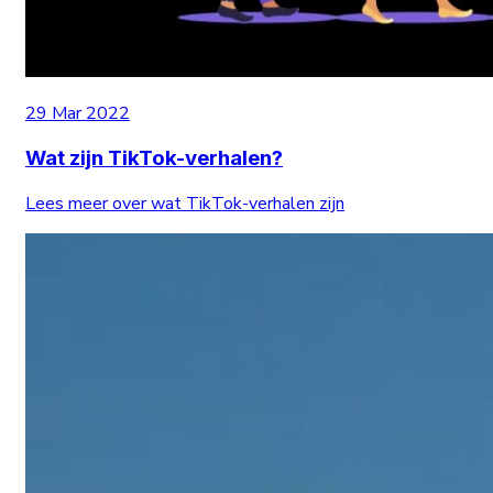
29 Mar 2022
Wat zijn TikTok-verhalen?
Lees meer over wat TikTok-verhalen zijn