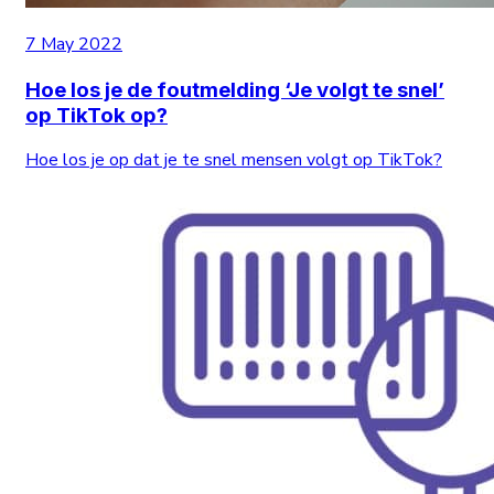
7 May 2022
Hoe los je de foutmelding ‘Je volgt te snel’
op TikTok op?
Hoe los je op dat je te snel mensen volgt op TikTok?