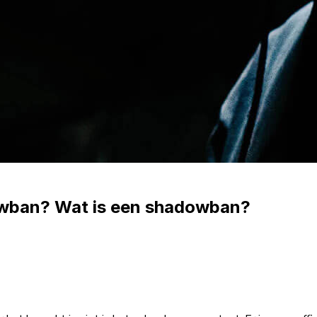
owban? Wat is een shadowban?