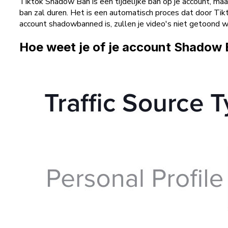
Tiktok Shadow Ban is een tijdelijke ban op je account, maa
ban zal duren. Het is een automatisch proces dat door Ti
account shadowbanned is, zullen je video's niet getoond wo
Hoe weet je of je account Shadow 