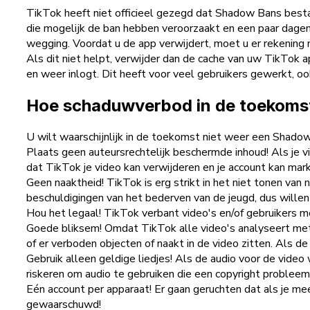
TikTok heeft niet officieel gezegd dat Shadow Bans bestaa
die mogelijk de ban hebben veroorzaakt en een paar dage
wegging. Voordat u de app verwijdert, moet u er rekening 
Als dit niet helpt, verwijder dan de cache van uw TikTok 
en weer inlogt. Dit heeft voor veel gebruikers gewerkt, o
Hoe schaduwverbod in de toekom
U wilt waarschijnlijk in de toekomst niet weer een Shadow
Plaats geen auteursrechtelijk beschermde inhoud! Als je vi
dat TikTok je video kan verwijderen en je account kan mark
Geen naaktheid! TikTok is erg strikt in het niet tonen van
beschuldigingen van het bederven van de jeugd, dus willen
Hou het legaal! TikTok verbant video's en/of gebruikers me
Goede bliksem! Omdat TikTok alle video's analyseert met h
of er verboden objecten of naakt in de video zitten. Als de
Gebruik alleen geldige liedjes! Als de audio voor de video
riskeren om audio te gebruiken die een copyright probleem 
Eén account per apparaat! Er gaan geruchten dat als je mee
gewaarschuwd!