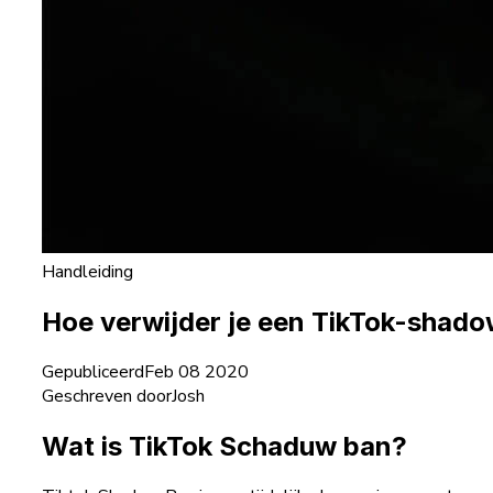
Handleiding
Hoe verwijder je een TikTok-shad
Gepubliceerd
Feb 08 2020
Geschreven door
Josh
Wat is TikTok Schaduw ban?