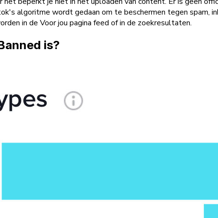
r het beperkt je niet in het uploaden van content. Er is geen o
ktok's algoritme wordt gedaan om te beschermen tegen spam, in
rden in de Voor jou pagina feed of in de zoekresultaten.
Banned is?