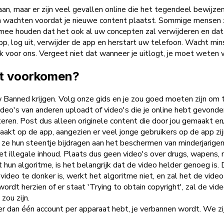
n, maar er zijn veel gevallen online die het tegendeel bewijzen
n wachten voordat je nieuwe content plaatst. Sommige mensen 
mee houden dat het ook al uw concepten zal verwijderen en dat u
app, log uit, verwijder de app en herstart uw telefoon. Wacht 
ok voor ons. Vergeet niet dat wanneer je uitlogt, je moet weten 
st voorkomen?
 Banned krijgen. Volg onze gids en je zou goed moeten zijn om 
deo's van anderen uploadt of video's die je online hebt gevonde
eren. Post dus alleen originele content die door jou gemaakt en
 naakt op de app, aangezien er veel jonge gebruikers op de app 
 ze hun steentje bijdragen aan het beschermen van minderjarige
t illegale inhoud. Plaats dus geen video's over drugs, wapens, 
un algoritme, is het belangrijk dat de video helder genoeg is.
 video te donker is, werkt het algoritme niet, en zal het de vide
 wordt herzien of er staat 'Trying to obtain copyright', zal de 
zou zijn.
r dan één account per apparaat hebt, je verbannen wordt. We zijn 