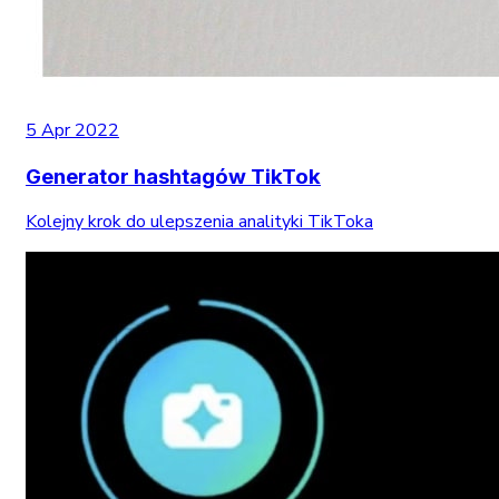
5 Apr 2022
Generator hashtagów TikTok
Kolejny krok do ulepszenia analityki TikToka