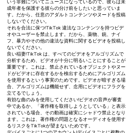
いう非難についてニュースになっているので、彼らは未
成年者を保護する彼らの分け前をしたいと思っていま
す。だから、任意のアダルトコンテンツやヌードを投稿
しないでください。
それを合法に保つ!TikTok 違法なコンテンツを持つビデ
オやユーザーを禁止します。だから、薬物、銃、ナイ
フ、暴力やその他の違法な資料に関するビデオを投稿し
ないでください。
良い稲妻!TikTok は、すべてのビデオをアルゴリズムで
分析するため、ビデオが十分に明るいことにすることが
重要です。これは、禁止されているオブジェクトやヌー
ドがビデオに存在するかを検出するためにアルゴリズム
を使用するという事実のためです。ビデオが暗すぎる場
合、アルゴリズムは機能せず、念用にビデオにフラグを
立てるでしょう。
有効な曲のみを使用してください!ビデオの音声が審査
中であるか、「著作権を取得しようとしている」と表示
されている場合、その動画は確実にシャドウ禁止となり
ます。これは、著作権の問題となるオーディオを使用す
るリスクをTikTokが望まないためです。
デバイスごとに1つのアカウント!デバイスごとに複数の