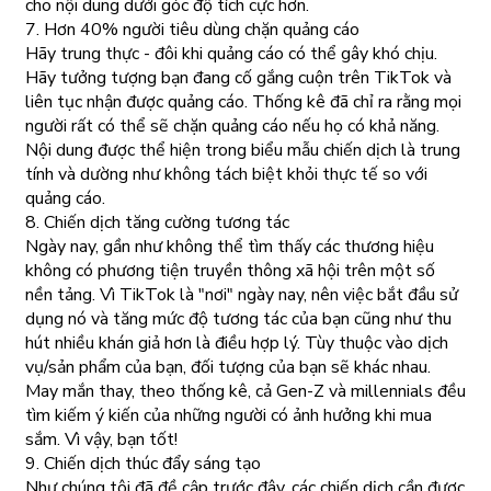
cho nội dung dưới góc độ tích cực hơn.
7. Hơn 40% người tiêu dùng chặn quảng cáo
Hãy trung thực - đôi khi quảng cáo có thể gây khó chịu.
Hãy tưởng tượng bạn đang cố gắng cuộn trên TikTok và
liên tục nhận được quảng cáo. Thống kê đã chỉ ra rằng mọi
người rất có thể sẽ chặn quảng cáo nếu họ có khả năng.
Nội dung được thể hiện trong biểu mẫu chiến dịch là trung
tính và dường như không tách biệt khỏi thực tế so với
quảng cáo.
8. Chiến dịch tăng cường tương tác
Ngày nay, gần như không thể tìm thấy các thương hiệu
không có phương tiện truyền thông xã hội trên một số
nền tảng. Vì TikTok là "nơi" ngày nay, nên việc bắt đầu sử
dụng nó và tăng mức độ tương tác của bạn cũng như thu
hút nhiều khán giả hơn là điều hợp lý. Tùy thuộc vào dịch
vụ/sản phẩm của bạn, đối tượng của bạn sẽ khác nhau.
May mắn thay, theo thống kê, cả Gen-Z và millennials đều
tìm kiếm ý kiến của những người có ảnh hưởng khi mua
sắm. Vì vậy, bạn tốt!
9. Chiến dịch thúc đẩy sáng tạo
Như chúng tôi đã đề cập trước đây, các chiến dịch cần được