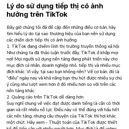
Lý do sử dụng tiếp thị có ảnh
hưởng trên TikTok
Bây giờ chúng tôi đã đề cập đến những điều cơ bản, hãy
tìm hiểu lý do tại sao thương hiệu của bạn nên sử dụng
các chiến dịch tiếp thị có ảnh hưởng:
1. TikTok đang chiếm lĩnh thị trường truyền thông xã hội
Như chúng ta đã thảo luận trước đây, TikTok ở khắp mọi
nơi! Mọi người sử dụng nền tảng đang phát triển này cho
mục đích cá nhân, doanh nghiệp nhỏ, tiếp thị và nhiều mục
đích khác. Vì vậy, tại sao bạn không nên? Về cơ bản, đó là
"điều" ngày nay và khả năng bạn thu hút được nhiều sự chú
ý cũng như lượt xem hơn ở đó nhiều hơn so với trên các
nền tảng khác.
2. Quảng cáo trên TikTok dễ dàng hơn
Suy nghĩ chung về việc đạt được danh tiếng là cần có thời
gian và rất nhiều nỗ lực. Điều này có thể đúng với hầu hết
các nền tảng, nhưng câu chuyện của TikTok thì hơi khác
một chút. Hãy xem - Thuật toán của TikTok được thiết
kế để tiếp cận với nhiều người hơn. Mục đích là để video