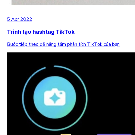
5 Apr 2022
Trình tạo hashtag TikTok
Bước tiếp theo để nâng tầm phân tích TikTok của bạn