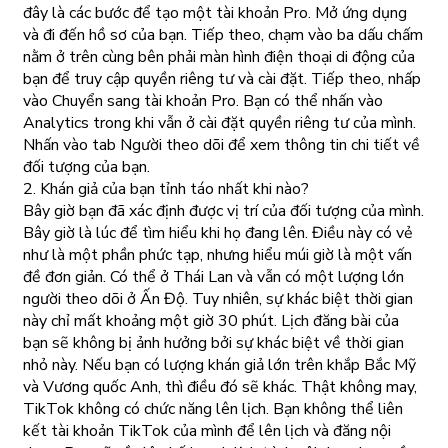
đây là các bước để tạo một tài khoản Pro. Mở ứng dụng
và đi đến hồ sơ của bạn. Tiếp theo, chạm vào ba dấu chấm
nằm ở trên cùng bên phải màn hình điện thoại di động của
bạn để truy cập quyền riêng tư và cài đặt. Tiếp theo, nhấp
vào Chuyển sang tài khoản Pro. Bạn có thể nhấn vào
Analytics trong khi vẫn ở cài đặt quyền riêng tư của mình.
Nhấn vào tab Người theo dõi để xem thông tin chi tiết về
đối tượng của bạn.
2. Khán giả của bạn tỉnh táo nhất khi nào?
Bây giờ bạn đã xác định được vị trí của đối tượng của mình.
Bây giờ là lúc để tìm hiểu khi họ đang lên. Điều này có vẻ
như là một phần phức tạp, nhưng hiểu múi giờ là một vấn
đề đơn giản. Có thể ở Thái Lan và vẫn có một lượng lớn
người theo dõi ở Ấn Độ. Tuy nhiên, sự khác biệt thời gian
này chỉ mất khoảng một giờ 30 phút. Lịch đăng bài của
bạn sẽ không bị ảnh hưởng bởi sự khác biệt về thời gian
nhỏ này. Nếu bạn có lượng khán giả lớn trên khắp Bắc Mỹ
và Vương quốc Anh, thì điều đó sẽ khác. Thật không may,
TikTok không có chức năng lên lịch. Bạn không thể liên
kết tài khoản TikTok của mình để lên lịch và đăng nội