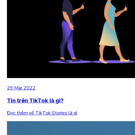
29 Mar 2022
Tin trên TikTok là gì?
Đọc thêm về TikTok Stories là gì