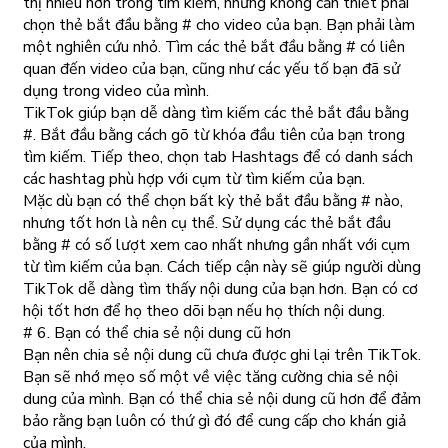
thị nhiều hơn trong tìm kiếm, nhưng không cần thiết phải
chọn thẻ bắt đầu bằng # cho video của bạn. Bạn phải làm
một nghiên cứu nhỏ. Tìm các thẻ bắt đầu bằng # có liên
quan đến video của bạn, cũng như các yếu tố bạn đã sử
dụng trong video của mình.
TikTok giúp bạn dễ dàng tìm kiếm các thẻ bắt đầu bằng
#. Bắt đầu bằng cách gõ từ khóa đầu tiên của bạn trong
tìm kiếm. Tiếp theo, chọn tab Hashtags để có danh sách
các hashtag phù hợp với cụm từ tìm kiếm của bạn.
Mặc dù bạn có thể chọn bất kỳ thẻ bắt đầu bằng # nào,
nhưng tốt hơn là nên cụ thể. Sử dụng các thẻ bắt đầu
bằng # có số lượt xem cao nhất nhưng gần nhất với cụm
từ tìm kiếm của bạn. Cách tiếp cận này sẽ giúp người dùng
TikTok dễ dàng tìm thấy nội dung của bạn hơn. Bạn có cơ
hội tốt hơn để họ theo dõi bạn nếu họ thích nội dung.
# 6. Bạn có thể chia sẻ nội dung cũ hơn
Bạn nên chia sẻ nội dung cũ chưa được ghi lại trên TikTok.
Bạn sẽ nhớ mẹo số một về việc tăng cường chia sẻ nội
dung của mình. Bạn có thể chia sẻ nội dung cũ hơn để đảm
bảo rằng bạn luôn có thứ gì đó để cung cấp cho khán giả
của mình.