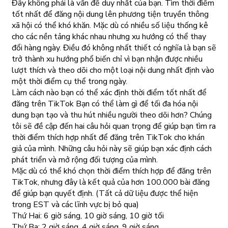
Đây không phải là vấn đề duy nhất của bạn. Tìm thời điểm
tốt nhất để đăng nội dung lên phương tiện truyền thông
xã hội có thể khó khăn. Mặc dù có nhiều số liệu thống kê
cho các nền tảng khác nhau nhưng xu hướng có thể thay
đổi hàng ngày. Điều đó không nhất thiết có nghĩa là bạn sẽ
trở thành xu hướng phổ biến chỉ vì bạn nhận được nhiều
lượt thích và theo dõi cho một loại nội dung nhất định vào
một thời điểm cụ thể trong ngày.
Làm cách nào bạn có thể xác định thời điểm tốt nhất để
đăng trên TikTok Bạn có thể làm gì để tối đa hóa nội
dung bạn tạo và thu hút nhiều người theo dõi hơn? Chúng
tôi sẽ đề cập đến hai câu hỏi quan trọng để giúp bạn tìm ra
thời điểm thích hợp nhất để đăng trên TikTok cho khán
giả của mình. Những câu hỏi này sẽ giúp bạn xác định cách
phát triển và mở rộng đối tượng của mình.
Mặc dù có thể khó chọn thời điểm thích hợp để đăng trên
TikTok, nhưng đây là kết quả của hơn 100.000 bài đăng
để giúp bạn quyết định. (Tất cả dữ liệu được thể hiện
trong EST và các lĩnh vực bị bỏ qua)
Thứ Hai: 6 giờ sáng, 10 giờ sáng, 10 giờ tối
Thứ Ba: 2 giờ sáng, 4 giờ sáng, 9 giờ sáng