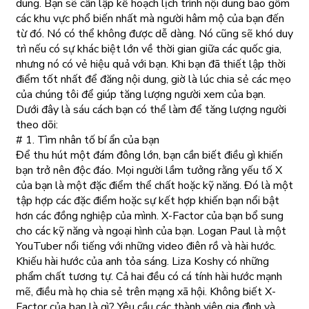
dung. Bạn sẽ cần lập kế hoạch lịch trình nội dung bao gồm
các khu vực phổ biến nhất mà người hâm mộ của bạn đến
từ đó. Nó có thể không được dễ dàng. Nó cũng sẽ khó duy
trì nếu có sự khác biệt lớn về thời gian giữa các quốc gia,
nhưng nó có vẻ hiệu quả với bạn. Khi bạn đã thiết lập thời
điểm tốt nhất để đăng nội dung, giờ là lúc chia sẻ các mẹo
của chúng tôi để giúp tăng lượng người xem của bạn.
Dưới đây là sáu cách bạn có thể làm để tăng lượng người
theo dõi:
# 1. Tìm nhân tố bí ẩn của bạn
Để thu hút một đám đông lớn, bạn cần biết điều gì khiến
bạn trở nên độc đáo. Mọi người lầm tưởng rằng yếu tố X
của bạn là một đặc điểm thể chất hoặc kỹ năng. Đó là một
tập hợp các đặc điểm hoặc sự kết hợp khiến bạn nổi bật
hơn các đồng nghiệp của mình. X-Factor của bạn bổ sung
cho các kỹ năng và ngoại hình của bạn. Logan Paul là một
YouTuber nổi tiếng với những video điên rồ và hài hước.
Khiếu hài hước của anh tỏa sáng. Liza Koshy có những
phẩm chất tương tự. Cả hai đều có cá tính hài hước mạnh
mẽ, điều mà họ chia sẻ trên mạng xã hội. Không biết X-
Factor của bạn là gì? Yêu cầu các thành viên gia đình và