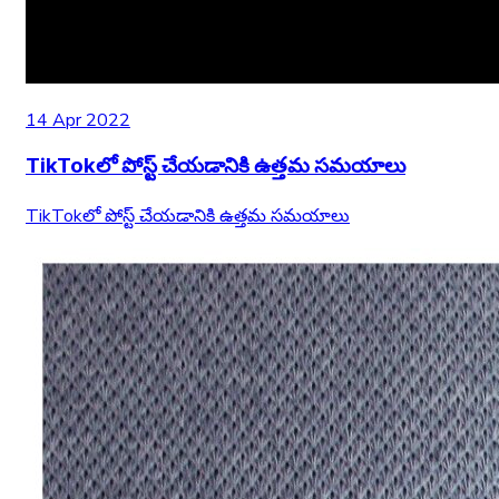
14 Apr 2022
TikTokలో పోస్ట్ చేయడానికి ఉత్తమ సమయాలు
TikTokలో పోస్ట్ చేయడానికి ఉత్తమ సమయాలు