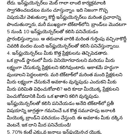
లేదు. ఇన్‌ఫ్లుయెన్సర్‌లు మెట్ గాలా లాంటి కార్యక్రమాలకి
స్వాగతించబడటం మనం చూస్తున్నాం. ఇది నిజంగా గొప్ప
విషయమే! వెళుతున్నా కొద్దీ ఇన్‌ఫ్లుయెన్సర్‌లు మరింత ప్రచారాన్ని
పొందుతున్నారు, మరీ ముఖ్యంగా టిక్‌టాక్‌లోని. బ్రాండ్‌లు మొదటగా
5 నుండి 10 ఇన్‌ఫ్లుయెన్సర్‌లతో కలిసి పనిచేయడం
ప్రారంభిస్తున్నాయి. ఆ తరువాత వారికి మరింత గుర్తింపు వచ్చినాకొద్దీ
చివరికి వందల మంది ఇన్‌ఫ్లుయెన్సర్‌లతో కలిసి పనిచేస్తున్నాయి.
4. ఇన్‌ఫ్లుయెన్సర్‌లు మీకు కొత్త ప్రేక్షకులను తెచ్చిపెడతారు.
ఒక బ్రాండ్ స్థానంలో మీరు వినియోగదారులని మరియు మీరు
లక్ష్యంగా చేసుకున్న ప్రేక్షకులని కలిగివుంటారు. ఆకాశమే హద్దుగా
వుండాలని పెద్దలంటారు. మరి టిక్‌టాక్‌లో మరింత మంది ప్రేక్షకులని
మీరు లక్ష్యంగా చేసుకునే అవకాశం వున్నపుడు ఎందుకని మీకు
మీరు పరిమితి విధించుకోవాలి? అది కూడా మీయొక్క ప్రేక్షకులని
పెంచుకోవడానికి మీరు ఒక ఖాతాని కలిగి వున్నపుడు.
ఇన్‌ఫ్లుయెన్సర్‌లతో కలిసి పనిచేయడం అనేది టిక్‌టాక్‌లో ప్రతీ
విషయాన్ని జాగ్రత్తగా గమనించే ఒక కొత్త సమూహపు జనాలకి
మీయొక్క బ్రాండ్‌ని పరిచయం చేస్తుంది. ఈ అవకాశం మీకు దక్కిన
వెంటనే, ఇక దాని మీద పనిచేయండి!
5. 70% కంటే ఎక్కువ జనాలు ఇన్‌ఫ్లుయెన్సర్ల యొక్క