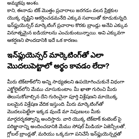
అమ్మకపు అంశం.
కాని, ఈనాడు టిక్ మొత్తం ప్రచారాలు జరగడం వలన ప్రేక్షకుల
యొక్క దృష్టిని ఆకర్షించడమనేది ఎక్కువ సవాలుతో కూడుకున్నది.
ఇన్‌ఫ్లుయెన్సర్‌ మార్కెటింగ్ ప్రచారాల కొరకు బ్రాండ్లు అనేవి ఎక్కువ
వినూత్నమైన ఐడియాలను ఎంచుకుంటున్నాయి. అవి ఎక్కువగా
ఆకర్షణని పొందడానికి ఇదే ఒక కారణం.
ఇన్‌ఫ్లుయెన్సర్‌ మార్కెటింగ్‌తో ఎలా
మొదలుపెట్టాలో అర్థం కావడం లేదా?
మీరు టిక్‌టాక్‌లోని అన్ని సాధ్యతలని ఉపయోగించుకునే విధంగా
ఎక్జోలైట్‌లోని మేము చూసుకుంటాం. మీ ఖాతా గురించి మీరు
తెలుసుకోవాల్సిన దేని గురించైనా పూర్తి విశ్లేషణని మాయొక్క
బలమైన విశ్లేషణ వేదిక ఇస్తుంది. మీరు మార్కెటింగ్‌తో
మొదలుపెట్టేలా ఇక్కడ వుండే మా నిపుణులు మీకు
మార్గదర్శకత్వాన్ని అందిస్తారు. వారి యొక్క టిక్‌టాక్‌ కంటెంట్ పై
పరిజ్ఞానాన్ని అందించడానికి మేము సోషల్ మీడియా ఏజెన్సీలతో,
గ్లోబల్ బ్రాండ్లతో, మరియు ఒక్కరుగా పనిచేసే ఇన్‌ఫ్లుయెన్సర్లతో