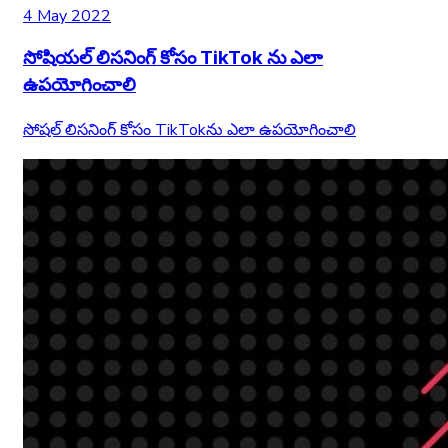
4 May 2022
సోషియల్ లిసనింగ్ కోసం TikTok ను ఎలా
ఉపయోగించాలి
సోషల్ లిసనింగ్ కోసం TikTok‌ను ఎలా ఉపయోగించాలి