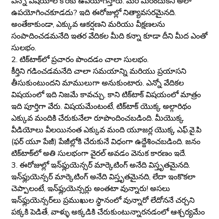
ఎన్నో విషయాల కొరకు ఉపయోగిస్తారు. మరి మీరెందుకని అలా
ఉపయోగించకూడదు? ఇది ఈరోజుల్లో నిత్యావసరమైనది.
అంతేకాకుండా, ఎక్కువ ఆకర్షణని మరియు వీక్షణలను
సంపాదించడమనేది ఇతర వేదికల మీది కన్నా కూడా దీని మీద ఎంతో
సులభం.
2. టిక్‌టాక్‌లో ప్రచారం పొందడం చాలా సులభం.
కీర్తిని గడించడమనేది చాలా సమయాన్ని మరియు ప్రయాసని
తీసుకుంటుందని మాములుగా అనుకుంటారు. ఎన్నో వేదికల
విషయంలో ఇది నిజమే కావచ్చు, కాని టిక్‌టాక్‌ విషయంలో మాత్రం
ఇది పూర్తిగా వేరు. విషయమేంటంటే, టిక్‌టాక్‌ యొక్క అల్గారిథం
ఎక్కువ మందికి చేరుకునేలా రూపొందించబడింది. మీయొక్క
వీడియోలు వీలయినంత ఎక్కువ మంది యూజర్ల యొక్క ఎఫ్.వై.పి
(ఫర్ యూ పేజీ) పేజీల్లోకి చేరుకునే విధంగా ఉద్దేశించబడింది. జనం
టిక్‌టాక్‌లో అతి సులభంగా వైరల్ అవడం వెనుక కారణం ఇదే.
3. ఈరోజుల్లో ఇన్‌ఫ్లుయెన్సర్ మార్కెటింగ్ అనేది విస్తృతమైనది.
ఇన్‌ఫ్లుయెన్సర్ మార్కెటింగ్ అనేది విస్తృతమైనది, లేదా ఇంకొకలా
చెప్పాలంటే, ఇన్‌ఫ్లుయెన్సర్లు అంతటా వున్నారు! అసలు
ఇన్‌ఫ్లుయెన్సర్‌లు ప్రముఖుల స్థానంలో వున్నారో లేదోననే చర్చని
పక్కకి పెడితే, వాళ్ళు అక్కడికి చేరుకుంటున్నారనడంలో ఆశ్చర్యమేం