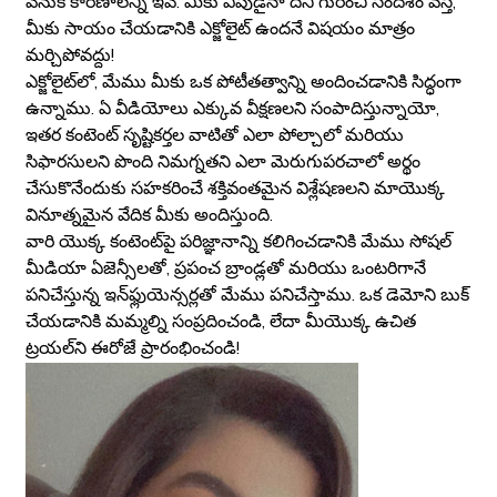
వెనుక కారణాలన్నీ ఇవే. మీకు ఎపుడైనా దీని గురించి సందేశం వస్తే,
మీకు సాయం చేయడానికి ఎక్జోలైట్ ఉందనే విషయం మాత్రం
మర్చిపోవద్దు!
ఎక్జోలైట్‌లో, మేము మీకు ఒక పోటీతత్వాన్ని అందించడానికి సిద్ధంగా
ఉన్నాము. ఏ వీడియోలు ఎక్కువ వీక్షణలని సంపాదిస్తున్నాయో,
ఇతర కంటెంట్ సృష్టికర్తల వాటితో ఎలా పోల్చాలో మరియు
సిఫారసులని పొంది నిమగ్నతని ఎలా మెరుగుపరచాలో అర్థం
చేసుకొనేందుకు సహకరించే శక్తివంతమైన విశ్లేషణలని మాయొక్క
వినూత్నమైన వేదిక మీకు అందిస్తుంది.
వారి యొక్క కంటెంట్‌పై పరిజ్ఞానాన్ని కలిగించడానికి మేము సోషల్
మీడియా ఏజెన్సీలతో, ప్రపంచ బ్రాండ్లతో మరియు ఒంటరిగానే
పనిచేస్తున్న ఇన్‌ఫ్లుయెన్సర్లతో మేము పనిచేస్తాము. ఒక డెమోని బుక్
చేయడానికి మమ్మల్ని సంప్రదించండి, లేదా మీయొక్క ఉచిత
ట్రయల్‌ని ఈరోజే ప్రారంభించండి!