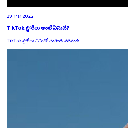
29 Mar 2022
TikTok స్టోరీలు అంటే ఏమిటి?
TikTok స్టోరీలు ఏమిటో మరింత చదవండి