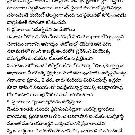
ప్రజలు ఎక్కువ శాతం వరకూ ప్రకటనలని ఖచ్చితంగా బ్లాక్ చేస్తారని
గణాంకాలు వెల్లడించాయి. అయితే, ప్రచార రూపంలో ప్రాతినిధ్యం
వహించబడే కంటెంట్ తటస్థంగా వుండి ఒక ప్రకటనతో పోల్చినపుడు
వాస్తవికతకి దూరంగా కనిపించదు.
8. ప్రచారాలు నిమగ్నతని పెంచుతాయి.
ఈనాడు ఏదో ఒక వేదిక మీద సోషల్ మీడియా ఖాతా లేని బ్రాండ్లని
చూడడం దాదాపు ఆసాధ్యం. ఈరోజుల్లో టిక్‌టాక్ అనే వేదిక
చలామణిలో వుంది కాబట్టి, అందులోకి ప్రవేశించి మీయొక్క
నిమగ్నతని పెంచుకుని, మరింత మంది ప్రేక్షకులని
సంపాదించుకోవడంలో తప్పేమీ లేదు. మీయొక్క సేవలు/ఉత్పత్తుల
ఆధారంగా, మీయొక్క ప్రేక్షకులు మారుతూ వుంటారు. అదృష్టవశాత్తు
గణాంకాల ప్రకారం, Z తరం వారు మరియు మిలినియల్స్ ఇద్దరూ
కూడా షాపింగ్ సమయంలో ఇన్‌ఫ్లుయెన్సర్ల యొక్క అభిప్రాయాన్ని
కోరుకుంటారు. కాబట్టి మీకు మంచే జరుగుతుంది!
9. ప్రచారాలు సృజనాత్మకతను పోషిస్తాయి.
మేము ఇంతకు ముందు ప్రస్తావించినట్లుగా, మరిన్ని బ్రాండ్‌లు
వారియొక్క ప్రయోజనాల గురించి అవగాహన పెంచుకుంటున్నకొద్దీ
మరింత మంది యూజర్లని ఆకర్షించడానికి ప్రచారాలనేవి
సృజనాత్మకంగా రూపొందించబడాలి. ఈ ప్రచారాలని రూపొందించే