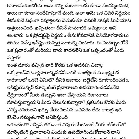
కొనాలనుకుంటోంది. ఆమె కొన్ని దుకాణాలను కూడా సందర్శించింది,
అయినా కూడా సందేహిస్తూనే వుంది. అలా ఆమె ఒక చివరి నిర్ణయం
తీసుకునే విధంగా రివ్యూలను వెతుకుతూ చివరికి సోషల్ మీడియాని
ఆశ్రయించింది. ఖచ్చితంగా దీనినే సామాజిక అమ్మకాలు అని
అంటారు. ఒక ప్రోడక్టుపై నిర్ణయం తీసుకోవడానికి వినియోగదారులు
తాము నమ్మే ఇన్‌ఫ్లూయెన్సర్ల మాటల్ని వింటారు. ఈ సందర్భంలోనే
ఒక ప్రచారంతో మరియు వారు కాదనలేని ఒక ఒప్పందంతో మీరు
వస్తారు!
ఇంత దూరం వచ్చిన వారి కొరకు ఒక అదనపు చిట్కా:
ఒక బ్రాండ్‌ని /వ్యాపారాన్నినడపడానికి అంత్యంత ముఖ్యమైన
కారకాలలో ఒకటి ఏమిటి? దీనికి జవాబు, బడ్జెట్‌ని రూపొందించడం.
ఇన్‌ఫ్లుయెన్సర్ మార్కెటింగ్ ప్రచారాలని ఉపయోగించడమనేది
దీర్ఘకాలంలో మీరు డబ్బుని ఆదా చేస్తాయని గణాంకాలు
సూచిస్తున్నాయని మీరు తెలుసుకున్నారా? ప్రకటనల కొరకు మీరు
ఎన్నో వనరులని ఖర్చు చేయవలసిన అవసరం లేదు కాబట్టి ఇది
కొంచెం సమ్మతంగానే అనిపిస్తుంది.
ఇక ఇదంతా చెప్పిన తరువాత విషయమేంటంటే, మీరు టిక్‌టాక్‌లో
మార్కెటింగ్ ప్రచారాలని ఎందుకు ఉపయోగించుకోవాలనే దాని