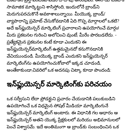
సామాజిక మార్కెట్టుని శాసిస్తోంది, ఇందులోనే బ్రాండ్‌ని
మెరుగుపరచుకొనే అవకాశాలున్నాయి. మీయొక్క బ్రాండ్/
వ్యాపారాన్ని ప్రమోట్ చేసుకోవడానికి ఏది గొప్ప మార్గాలలో ఒకటి?
అదే ఇన్‌ఫ్లుయెన్సర్‌ మార్కెటింగ్ ప్రచారాలని ఉపయోగించే మార్గం!
మీరు ప్రకటనల గురించి అలోచించి వుంటే, మీరేం పొరబడలేదు. -
ప్రత్యేకమైన ప్రకటనల కంటే కూడా ఎందుకని ఈ
ఇన్‌ఫ్లుయెన్సర్‌మార్కెటింగ్ ఉత్తమమైనదో కనుగొనడానికి
వేచియుండండి. మీయొక్క బ్రాండ్ ఎందుకని ఇన్‌ఫ్లుయెన్సర్‌
మార్కెటింగ్‌ను ఉపయోగించుకోవాలో ఇక్కడ చూడండి,
అంతేకాకుండా,చివరిలో ఒక అదనపు చిట్కా కూడా పొందండి:
ఇన్‌ఫ్లుయెన్సర్‌ మార్కెటింగ్‌కు పరిచయం
ఒక సర్వీసుని లేదా ప్రోడక్టుని ప్రచారం చేయడానికి పలుకుబడిని
ఉపయోగించే ఒక విధమైన సోషల్ మీడియా మార్కెటింగునే
ఇన్‌ఫ్లుయెన్సర్‌ మార్కెటింగ్ అంటారు. ఈ విధానికి గల ఆధారం ఆ
ఇన్‌ఫ్లుయెన్సర్‌ అతని యొక్క ప్రేక్షకులలో మరియు అభిమానులలో
పెంచే విశ్వాసమే. ఇదే అంతిమంగా ఆ బ్రాండ్‌కు సంబంధించిన ఒక