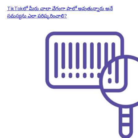
TikTokలో మీరు చాలా వేగంగా ఫాలో అవుతున్నారు అనే
సమస్యను ఎలా పరిష్కరించాలి?