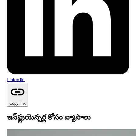
LinkedIn
Copy link
ఇన్‌ఫ్లుయెన్సర్ల కోసం వ్యాసాలు