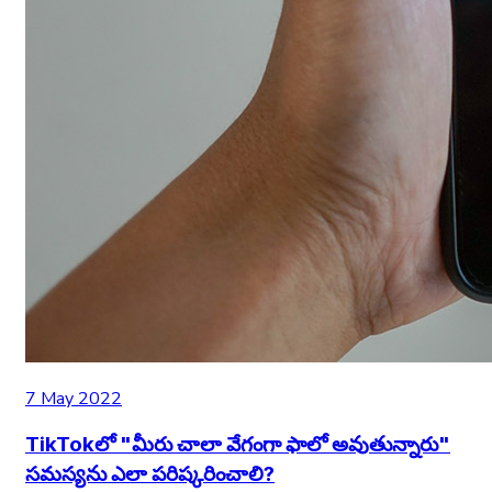
7 May 2022
TikTokలో "మీరు చాలా వేగంగా ఫాలో అవుతున్నారు"
సమస్యను ఎలా పరిష్కరించాలి?