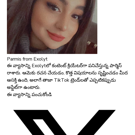
Parmis
from Exolyt
ఈ వ్యాసాన్ని Exolyt‌లో కంటెంట్ క్రియేటర్‌గా పనిచేస్తున్న పార్మిస్
రాశారు. ఆమెకు రచన చేయడం, కొత్త విషయాలను సృష్టించడం మీద
ఆసక్తి ఉంది, అలాగే తాజా TikTok ట్రెండ్‌లతో ఎప్పటికప్పుడు
అప్డేట్‌గా ఉంటారు.
ఈ వ్యాసాన్ని పంచుకోండి