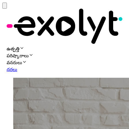
ఉత్పత్తి
పరిష్కారాలు
వనరులు
ధరలు