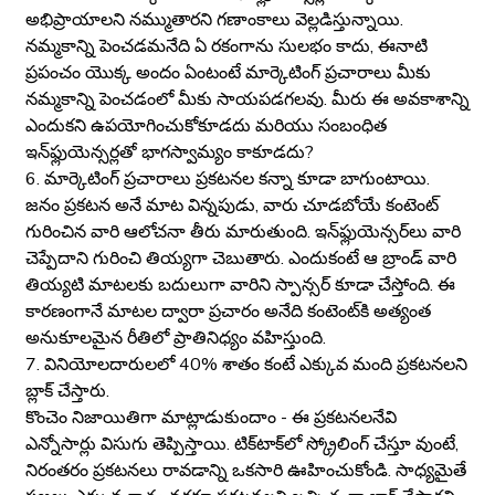
అభిప్రాయాలని నమ్ముతారని గణాంకాలు వెల్లడిస్తున్నాయి.
నమ్మకాన్ని పెంచడమనేది ఏ రకంగాను సులభం కాదు, ఈనాటి
ప్రపంచం యొక్క అందం ఏంటంటే మార్కెటింగ్ ప్రచారాలు మీకు
నమ్మకాన్ని పెంచడంలో మీకు సాయపడగలవు. మీరు ఈ అవకాశాన్ని
ఎందుకని ఉపయోగించుకోకూడదు మరియు సంబంధిత
ఇన్‌ఫ్లుయెన్సర్లతో భాగస్వామ్యం కాకూడదు?
6. మార్కెటింగ్ ప్రచారాలు ప్రకటనల కన్నా కూడా బాగుంటాయి.
జనం ప్రకటన అనే మాట విన్నపుడు, వారు చూడబోయే కంటెంట్
గురించిన వారి ఆలోచనా తీరు మారుతుంది. ఇన్‌ఫ్లుయెన్సర్‌లు వారి
చెప్పేదాని గురించి తియ్యగా చెబుతారు. ఎందుకంటే ఆ బ్రాండ్ వారి
తియ్యటి మాటలకు బదులుగా వారిని స్పాన్సర్ కూడా చేస్తోంది. ఈ
కారణంగానే మాటల ద్వారా ప్రచారం అనేది కంటెంట్‌కి అత్యంత
అనుకూలమైన రీతిలో ప్రాతినిధ్యం వహిస్తుంది.
7. వినియోలదారులలో 40% శాతం కంటే ఎక్కువ మంది ప్రకటనలని
బ్లాక్ చేస్తారు.
కొంచెం నిజాయితిగా మాట్లాడుకుందాం - ఈ ప్రకటనలనేవి
ఎన్నోసార్లు విసుగు తెప్పిస్తాయి. టిక్‌టాక్‌లో స్క్రోలింగ్ చేస్తూ వుంటే,
నిరంతరం ప్రకటనలు రావడాన్ని ఒకసారి ఊహించుకోండి. సాధ్యమైతే