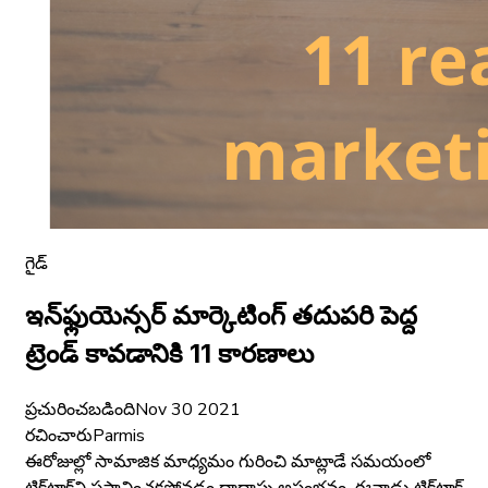
గైడ్
ఇన్‌ఫ్లుయెన్సర్ మార్కెటింగ్ తదుపరి పెద్ద
ట్రెండ్ కావడానికి 11 కారణాలు
ప్రచురించబడింది
Nov 30 2021
రచించారు
Parmis
ఈరోజుల్లో సామాజిక మాధ్యమం గురించి మాట్లాడే సమయంలో
టిక్‌టాక్‌ని ప్రస్తావించకపోవడం దాదాపు అసంభవం. ఈనాడు టిక్‌టాక్