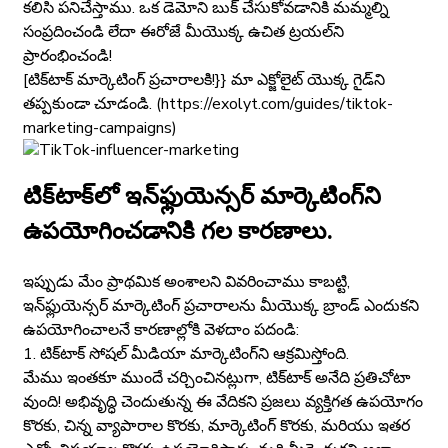
కలిసి పనిచేస్తాము. ఒక డెమోని బుక్ చేసుకోవడానికి మమ్మల్ని
సంప్రదించండి లేదా ఈరోజే మీయొక్క ఉచిత ట్రయల్‌ని
ప్రారంభించండి!
[టిక్‌టాక్‌ మార్కెటింగ్ ప్రచారాలకి!}} మా ఎక్జోలైట్ యొక్క గైడ్‌ని
తప్పకుండా చూడండి. (https://exolyt.com/guides/tiktok-
marketing-campaigns)
టిక్‌టాక్‌లో ఇన్‌ఫ్లుయెన్సర్‌ మార్కెటింగ్‌ని
ఉపయోగించడానికి గల కారణాలు.
ఇప్పుడు మేం ప్రాథమిక అంశాలని వివరించాము కాబట్టి,
ఇన్‌ఫ్లుయెన్సర్ మార్కెటింగ్ ప్రచారాలను మీయొక్క బ్రాండ్ ఎందుకని
ఉపయోగించాలనే కారణాల్లోకి వెళదాం పదండి:
1. టిక్‌టాక్ సోషల్ మీడియా మార్కెటింగ్‌ని ఆక్రమిస్తోంది.
మేము ఇంతకూ ముందే చర్చించినట్లుగా, టిక్‌టాక్ అనేది ప్రతిచోటా
వుంది! అభివృద్ధి చెందుతున్న ఈ వేదికని ప్రజలు వ్యక్తిగత ఉపయోగం
కొరకు, చిన్న వ్యాపారాల కొరకు, మార్కెటింగ్ కొరకు, మరియు ఇతర