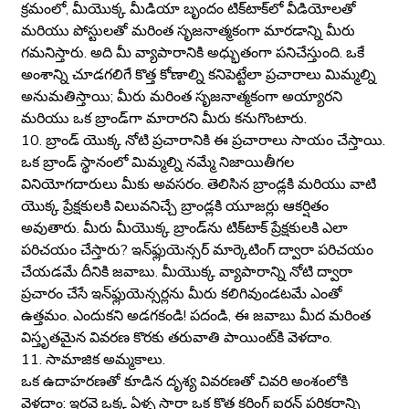
క్రమంలో, మీయొక్క మీడియా బృందం టిక్‌టాక్‌లో వీడియోలతో
మరియు పోస్టులతో మరింత సృజనాత్మకంగా మారడాన్ని మీరు
గమనిస్తారు. అది మీ వ్యాపారానికి అధ్భుతంగా పనిచేస్తుంది. ఒకే
అంశాన్ని చూడగలిగే కొత్త కోణాల్ని కనిపెట్టేలా ప్రచారాలు మిమ్మల్ని
అనుమతిస్తాయి; మీరు మరింత సృజనాత్మకంగా అయ్యారని
మరియు ఒక బ్రాండ్‌గా మారారని మీరు కనుగొంటారు.
10. బ్రాండ్ యొక్క నోటి ప్రచారానికి ఈ ప్రచారాలు సాయం చేస్తాయి.
ఒక బ్రాండ్ స్థానంలో మిమ్మల్ని నమ్మే నిజాయితీగల
వినియోగదారులు మీకు అవసరం. తెలిసిన బ్రాండ్లకి మరియు వాటి
యొక్క ప్రేక్షకులకి విలువనిచ్చే బ్రాండ్లకి యూజర్లు ఆకర్షితం
అవుతారు. మీరు మీయొక్క బ్రాండ్‌ను టిక్‌టాక్ ప్రేక్షకులకి ఎలా
పరిచయం చేస్తారు? ఇన్‌ఫ్లుయెన్సర్ మార్కెటింగ్ ద్వారా పరిచయం
చేయడమే దీనికి జవాబు. మీయొక్క వ్యాపారాన్ని నోటి ద్వారా
ప్రచారం చేసే ఇన్‌ఫ్లుయెన్సర్లను మీరు కలిగివుండటమే ఎంతో
ఉత్తమం. ఎందుకని అడగకండి! పదండి, ఈ జవాబు మీద మరింత
విస్తృతమైన వివరణ కొరకు తరువాతి పాయింట్‌కి వెళదాం.
11. సామాజిక అమ్మకాలు.
ఒక ఉదాహరణతో కూడిన దృశ్య వివరణతో చివరి అంశంలోకి
వెళదాం: ఇరవై ఒక్క ఏళ్ళ సారా ఒక కొత్త కర్లింగ్ ఐరన్ పరికరాన్ని