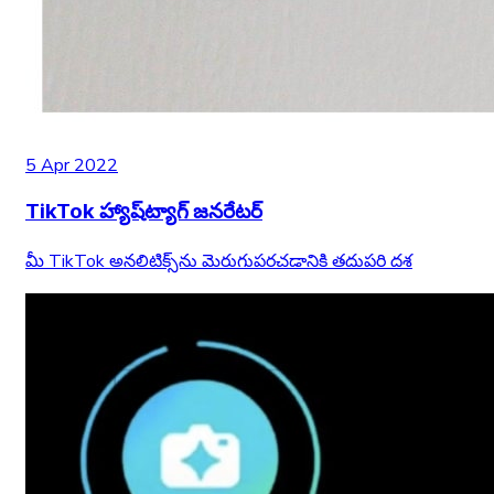
5 Apr 2022
TikTok హ్యాష్‌ట్యాగ్ జనరేటర్
మీ TikTok అనలిటిక్స్‌ను మెరుగుపరచడానికి తదుపరి దశ