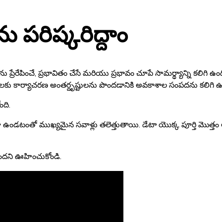
 పరిష్కరిద్దాం
ర్యను ప్రేరేపించే, ప్రభావితం చేసే మరియు ప్రభావం చూపే సామర్థ్యాన్ని కలిగి
 సంస్థలకు కార్యాచరణ అంతర్దృష్టులను పొందడానికి అవకాశాల సంపదను కలి
ది.
ంతో ముఖ్యమైన సవాళ్లు తలెత్తుతాయి. డేటా యొక్క పూర్తి మొత్తం అధిక
ఉందని ఊహించుకోండి.