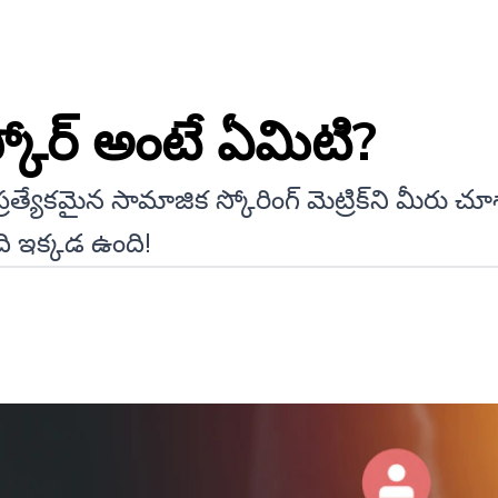
్కోర్ అంటే ఏమిటి?
త్యేకమైన సామాజిక స్కోరింగ్ మెట్రిక్‌ని మీరు 
ి ఇక్కడ ఉంది!