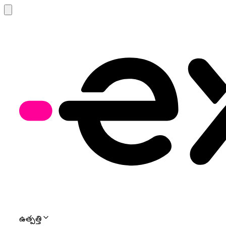
ఉత్పత్తి