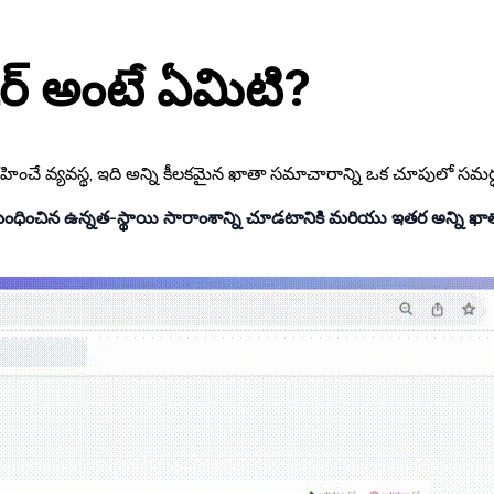
ోర్ అంటే ఏమిటి?
లో సంగ్రహించే వ్యవస్థ, ఇది అన్ని కీలకమైన ఖాతా సమాచారాన్ని ఒక చూపులో సమర
ించిన ఉన్నత-స్థాయి సారాంశాన్ని చూడటానికి మరియు ఇతర అన్ని ఖాతా