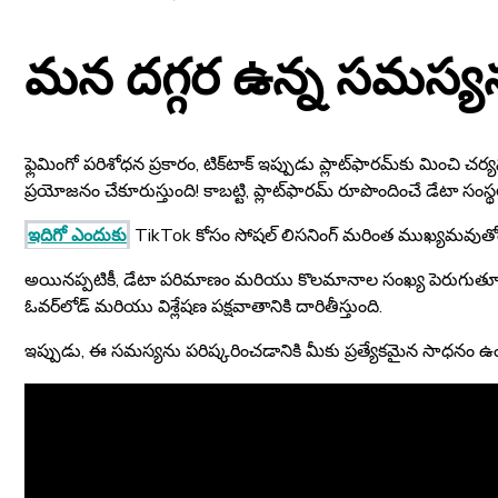
మన దగ్గర ఉన్న సమస్యను
ఫ్లెమింగో పరిశోధన ప్రకారం, టిక్‌టాక్ ఇప్పుడు ప్లాట్‌ఫారమ్‌కు మించి చ
ప్రయోజనం చేకూరుస్తుంది! కాబట్టి, ప్లాట్‌ఫారమ్ రూపొందించే డేటా
ఇదిగో ఎందుకు
TikTok కోసం సోషల్ లిసనింగ్ మరింత ముఖ్యమవుతోం
అయినప్పటికీ, డేటా పరిమాణం మరియు కొలమానాల సంఖ్య పెరుగుతూ ఉండట
ఓవర్‌లోడ్ మరియు విశ్లేషణ పక్షవాతానికి దారితీస్తుంది.
ఇప్పుడు, ఈ సమస్యను పరిష్కరించడానికి మీకు ప్రత్యేకమైన సాధనం 