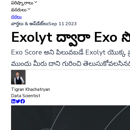
పరిష్కారాలు
వనరులు
ధరలు
వార్తలు & అప్‌డేట్‌లు
Sep 11 2023
Exolyt ద్వారా Exo స
Exo Score అని పిలువబడే Exolyt యొక్క ప్ర
ముందు మీరు దాని గురించి తెలుసుకోవలసినద
Tigran Khachatryan
Data Scientist