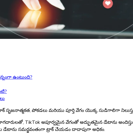
భిన్నంగా ఉంటుంది?
ిటి?
ణలు
ిక్‌టాక్ సృజనాత్మకత, పోకడలు మరియు పూర్తి వేగం యొక్క సుడిగాలిగా న
గదారులతో, TikTok అపూర్వమైన వేగంతో అద్భుతమైన డేటాను అందిస్తుంది.
యు డేటాను సమర్థవంతంగా ట్రాక్ చేయడం దాదాపుగా అధికం.