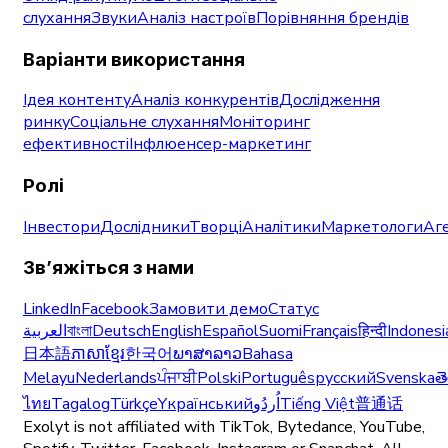
слухання
Звуки
Аналіз настроїв
Порівняння брендів
Варіанти використання
Ідея контенту
Аналіз конкурентів
Дослідження
ринку
Соціальне слухання
Моніторинг
ефективності
Інфлюенсер-маркетинг
Ролі
Інвестори
Дослідники
Творці
Аналітики
Маркетологи
Аге
Зв’яжіться з нами
LinkedIn
Facebook
Замовити демо
Статус
العربية
বাংলা
Deutsch
English
Español
Suomi
Français
हिन्दी
Indonesi
日本語
ភាសាខ្មែរ
한국어
ພາສາລາວ
Bahasa
Melayu
Nederlands
ਪੰਜਾਬੀ
Polski
Português
русский
Svenska
త
ไทย
Tagalog
Türkçe
Yкраїнський
اُردُو
Tiếng Việt
普通话
Exolyt is not affiliated with TikTok, Bytedance, YouTube,