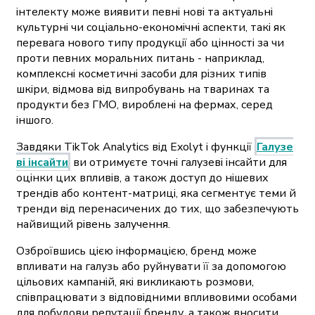
інтелекту може виявити певні нові та актуальні
культурні чи соціально-економічні аспекти, такі як
перевага нового типу продукції або цінності за чи
проти певних моральних питань - наприклад,
комплексні косметичні засоби для різних типів
шкіри, відмова від випробувань на тваринах та
продукти без ГМО, вироблені на фермах, серед
іншого.
Завдяки TikTok Analytics від Exolyt і функції
Галузе
ві інсайти
ви отримуєте точні галузеві інсайти для
оцінки цих впливів, а також доступ до нішевих
трендів або контент-матриці, яка сегментує теми й
тренди від перенасичених до тих, що забезпечують
найвищий рівень залучення.
Озброївшись цією інформацією, бренд може
впливати на галузь або руйнувати її за допомогою
цільових кампаній, які викликають розмови,
співпрацювати з відповідними впливовими особами
для побудови репутації бренду, а також вносити