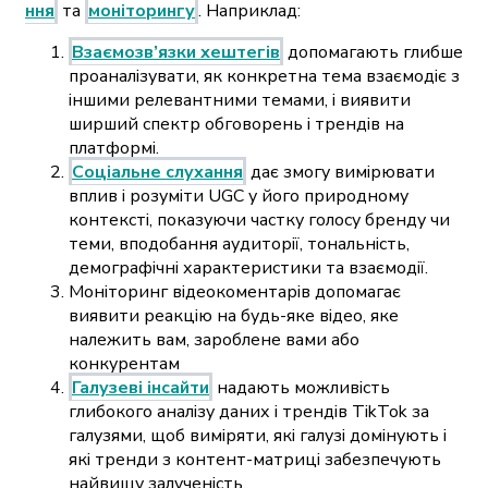
ння
та
моніторингу
. Наприклад:
Взаємозв’язки хештегів
допомагають глибше
проаналізувати, як конкретна тема взаємодіє з
іншими релевантними темами, і виявити
ширший спектр обговорень і трендів на
платформі.
Соціальне слухання
дає змогу вимірювати
вплив і розуміти UGC у його природному
контексті, показуючи частку голосу бренду чи
теми, вподобання аудиторії, тональність,
демографічні характеристики та взаємодії.
Моніторинг відеокоментарів допомагає
виявити реакцію на будь-яке відео, яке
належить вам, зароблене вами або
конкурентам
Галузеві інсайти
надають можливість
глибокого аналізу даних і трендів TikTok за
галузями, щоб виміряти, які галузі домінують і
які тренди з контент-матриці забезпечують
найвищу залученість.