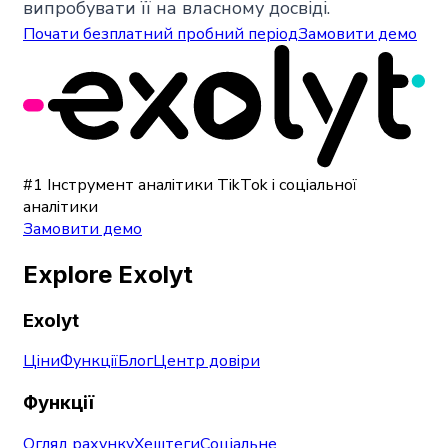
випробувати її на власному досвіді.
Почати безплатний пробний період
Замовити демо
#1 Інструмент аналітики TikTok і соціальної
аналітики
Замовити демо
Explore Exolyt
Exolyt
Ціни
Функції
Блог
Центр довіри
Функції
Огляд рахунку
Хештеги
Соціальне