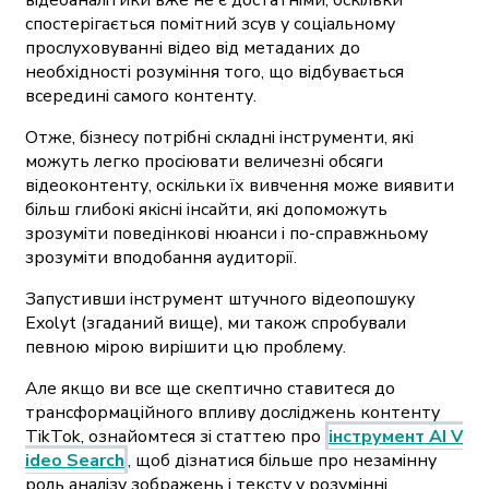
відеоаналітики вже не є достатніми, оскільки
спостерігається помітний зсув у соціальному
прослуховуванні відео від метаданих до
необхідності розуміння того, що відбувається
всередині самого контенту.
Отже, бізнесу потрібні складні інструменти, які
можуть легко просіювати величезні обсяги
відеоконтенту, оскільки їх вивчення може виявити
більш глибокі якісні інсайти, які допоможуть
зрозуміти поведінкові нюанси і по-справжньому
зрозуміти вподобання аудиторії.
Запустивши інструмент штучного відеопошуку
Exolyt (згаданий вище), ми також спробували
певною мірою вирішити цю проблему.
Але якщо ви все ще скептично ставитеся до
трансформаційного впливу досліджень контенту
TikTok, ознайомтеся зі статтею про
інструмент AI V
ideo Search
, щоб дізнатися більше про незамінну
роль аналізу зображень і тексту у розумінні