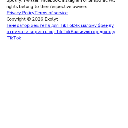
Spotify, Twitter, Facebook, Instagram or Snapchat. All
rights belong to their respective owners.
Privacy Policy
Terms of service
Copyright ©
2026
Exolyt
Генератор хештегів для TikTok
Як малому бренду
отримати користь від TikTok
Калькулятор доходу
TikTok