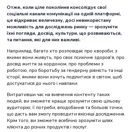
Отже, коли ціле покоління консолідує свої
соціальні канали комунікації на одній платформі,
це відкриває величезну, досі невикористану
можливість для досліджень ринку — зрозуміти
їхні погляди, досвід, культури, що розвиваються,
та питання, які для них важливі.
Наприклад, багато хто розповідає про хвороби, з
якими вони живуть, про своє психічне здоров'я, про
досвід життя за кордоном, про проблеми з
роботою, про боротьбу за гендерну рівність та інші
історії, якими вони хочуть поділитися зі світом, щоб
достукатися до нього і навпаки.
Витративши час на вивчення контенту таких
людей, ви зможете краще зрозуміти свою цільову
аудиторію, її потреби, вподобання та больові точки,
що дасть вам змогу проводити якісніші дослідження.
Крім того, ви зможете всебічно зрозуміти шлях
клієнта до різних продуктів і послуг.