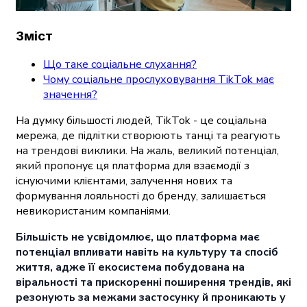
Зміст
Що таке соціальне слухання?
Чому соціальне прослуховування TikTok має
значення?
На думку більшості людей, TikTok - це соціальна
мережа, де підлітки створюють танці та реагують
на трендові виклики. На жаль, великий потенціал,
який пропонує ця платформа для взаємодії з
існуючими клієнтами, залучення нових та
формування лояльності до бренду, залишається
невикористаним компаніями.
Більшість не усвідомлює, що платформа має
потенціал впливати навіть на культуру та спосіб
життя, адже її екосистема побудована на
віральності та прискоренні поширення трендів, які
резонують за межами застосунку й проникають у