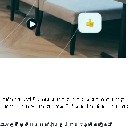
និងឆ្លើយតបទៅនឹងការប្រកួតប្រជែងដែលកំពុងពេញ
្រាប់ ការតភ្ជាប់ជាមួយអតិថិជនថ្មី និងការកសាង
ះអេកូស៊ីស្ទឹមរបស់វាត្រូវបានបង្កើតឡើងលើ
។