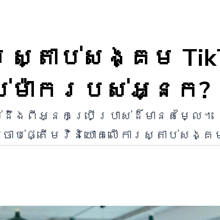
ារស្តាប់សង្គម Tik
ាប់ម៉ាករបស់អ្នក?
់ដឹងពីអ្នកប្រើប្រាស់ដ៏មានតម្លៃ។ 
ប់ផ្តើមវិនិយោគលើការស្តាប់សង្គម Ti