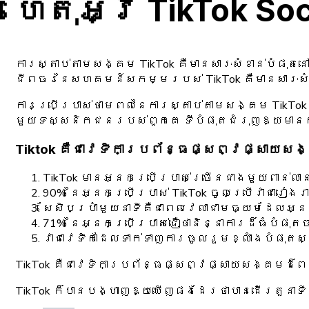
ហេតុអ្វី TikTok Soc
ការស្តាប់តាមសង្គម TikTok គឺមានសារៈសំខាន់បំផុត
ជីពចរនៃសហគមន៍សកម្មរបស់ TikTok គឺមានសារៈសំខ
ការប្រើប្រាស់ថាមពលនៃការស្តាប់តាមសង្គម TikTok
មួយទស្សនិកជនរបស់ពួកគេ ទីបំផុតជំរុញឱ្យមានកំ
Tiktok គឺជាវេទិកាប្រព័ន្ធផ្សព្វផ្សាយ
TikTok មានអ្នកប្រើប្រាស់ច្រើនជាងមួយពាន់
90% នៃអ្នកប្រើប្រាស់ TikTok ចូលប្រើវាជារៀងរា
សែសិបប្រាំមួយនាទីគឺជាពេលវេលាជាមធ្យមដែលអ្នក
71% នៃអ្នកប្រើប្រាស់ជឿថានិន្នាការដ៏ធំបំផុតចា
វាជាវេទិកាដែលទាក់ទាញការចូលរួមខ្លាំងបំផុត
TikTok គឺជាវេទិកាប្រព័ន្ធផ្សព្វផ្សាយសង្គមដ៏ព
TikTok ក៏បានបង្ហាញឱ្យឃើញផងដែរថាបានដើរតួនាទី