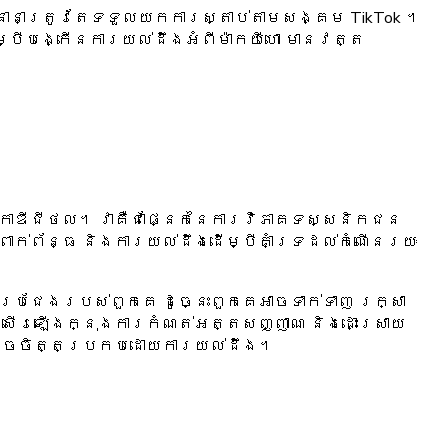
៊ុននានាត្រូវតែទទួលយកការស្តាប់តាមសង្គម TikTok ។
ើម្បីបង្កើនការយល់ដឹងអំពីម៉ាកយីហោ មានវត្ត
ិកាឌីជីថល។ វាគឺជាផ្នែកនៃការវិភាគទស្សនិកជន
ាក់ព័ន្ធ និងការយល់ដឹងដើម្បីគាំទ្រដល់កំណើនរយៈ
ជែងរបស់ពួកគេ ដូច្នេះពួកគេអាចទាក់ទាញ រក្សា
្រសើរឡើងក្នុងការកំណត់អត្តសញ្ញាណ និងដោះស្រាយ
្រេចចិត្តប្រកបដោយការយល់ដឹង។