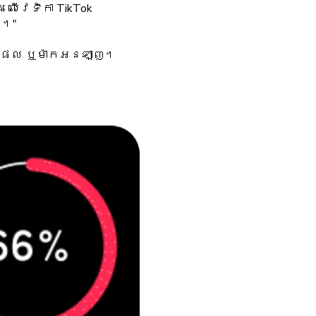
លើវេទិកា TikTok
យ។"
ផលិតផល ឬម៉ាកអនឡាញ។