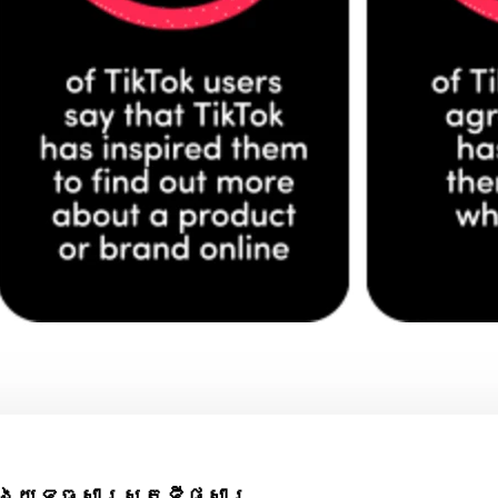
យុទ្ធសាស្រ្តទីផ្សារ