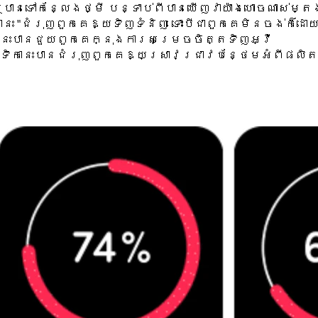
បានទៅកន្លែងថ្មី បន្ទាប់ពីបានឃើញវាយ៉ាងហោចណាស់ម្តង 
កានេះ "ជំរុញពួកគេឱ្យទិញទំនិញ ទោះបីជាពួកគេមិនចង់ក៏ដោ
កានេះបានជួយពួកគេក្នុងការសម្រេចចិត្តទិញអ្វី
ថាវេទិកានេះបានជំរុញពួកគេឱ្យស្រាវជ្រាវបន្ថែមអំពី