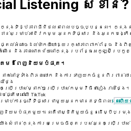
ial Listening សំខាន់?
នៅក្នុងទិដ្ឋភាពឌីជីថលនាពេលបច្ចុប្បន្ននេះ។ ក្នុង
ាន់សម្រាប់អាជីវកម្ម អ្នកទីផ្សារ និងអ្នកបង្កើត
 ផ្តល់អំណាចដល់ម៉ាកយីហោឱ្យរក្សាភាពពាក់ព័ន្ធ និង
ណើន និងភាពជោគជ័យនៅក្នុងប្រព័ន្ធអេកូឡូស៊ីប្រកួត
សង្គមដ៏ពេញនិយមបំផុត។
លាននាក់នៅទូទាំងពិភពលោក និងការទាញយកចំនួនពីរពាន់
ល់ថ្ងៃ
ប្រើប្រាស់ម្នាក់ៗប្រើប្រាស់កម្មវិធីជារៀងរាល់ថ្ងៃ។
ប់ផ្តើមនៅលើ TikTok
សម្រាប់ការធ្វើទីផ្សារជាមួយអ្នកមានឥទ្ធិពល;
នេះហើយ
េញនិយមបំផុតមួយ។ នេះគឺជាស្ថិតិមួយចំនួនដើម្បីបម្រុ
យ៉ាងសំខាន់ក្នុងការសម្រេចចិត្តរបស់អ្នកប្រើប្រា