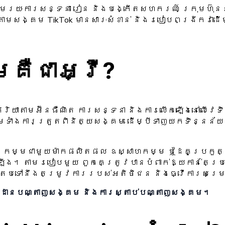
ភ្ជាប់តាមរយៈការសន្ទនា រៀន និងបង្កើតសហករណ៍ ក្រុមហ
ប់តាមសង្គម TikTok មានសារៈសំខាន់ និងរបៀបពង្រីកវាដ
គឺជាអ្វី?
រិយាតាមអ៊ីនធឺណិត ការសន្ទនា និងការលើកឡើងនៅលើវេទ
ួមទាំងការត្រួតពិនិត្យសង្គម ដើម្បីទាញយកទិន្នន័យព
កម្មជាមួយម៉ាកផលិតផល ឧស្សាហកម្ម ឬដៃគូប្រកួតប្រ
រឡើង។ តាមរបៀបមួយ ពួកគេត្រូវបានបំពាក់ឱ្យកាន់តែប
លើយតបទៅនឹងតម្រូវការរបស់អតិថិជន និងធ្វើការសម
ាមដានបណ្តាញសង្គម និងការស្តាប់បណ្តាញសង្គម។