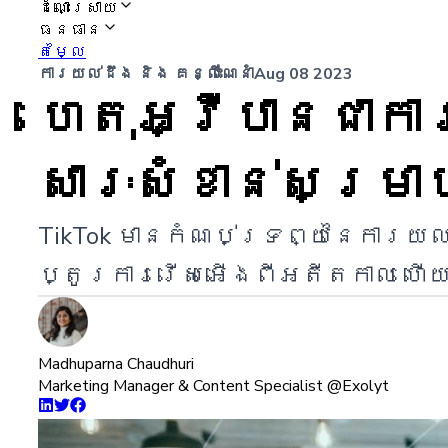
ដំណោះស្រាយ
ធនធាន
តម្លៃ
ការយល់ដឹង និង គន្លឹះណែនាំ
Aug 08 2023
ហេតុអ្វីបានជាក
សារៈសំខាន់សម្រ
TikTok មានកំណប់ទ្រព្យនៃការយល
ប្តូរការរើសអើងពីអតីតកាល ហើយចា
Madhuparna Chaudhuri
Marketing Manager & Content Specialist @Exolyt