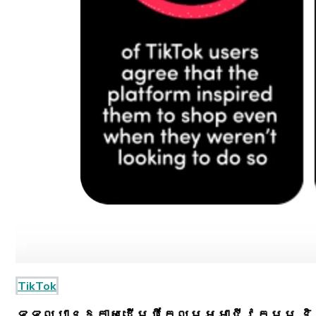
TikTok
ទទួលបានឱកាសដើម្បីកែលម្អអាជីវកម្ម និង