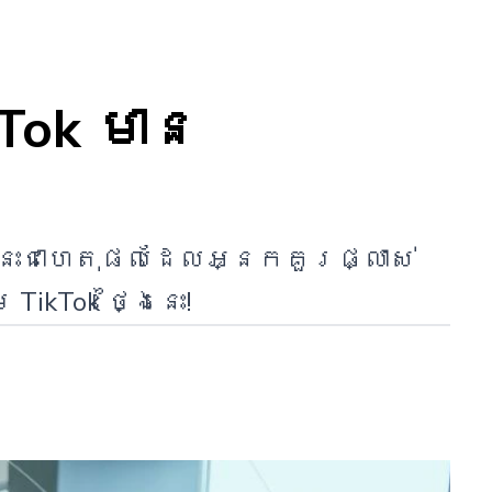
Tok មាន
នេះជាហេតុផលដែលអ្នកគួរផ្លាស់
kTok ថ្ងៃនេះ!