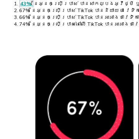
43%
នៃអ្នកប្រើប្រាស់ បានសាកល្បងអ្វីថ្មី ឬ
67% នៃអ្នកប្រើប្រាស់ TikTok បាននិយាយថា វេទិ
66% នៃអ្នកប្រើប្រាស់ TikTok បានអះអាងថាវេទិ
74% នៃអ្នកប្រើប្រាស់នៅលើ TikTok បានអះអាង