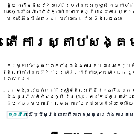
ដូច្នេះ ដើម្បីស្វែងយល់ពីប្រព័ន្ធអេកូឡូស៊ីនេះ 
តោះចូលមើល ហើយពិនិត្យមើលថាហេតុអ្វីបានជាការស្តា
មានលើអ៊ីនធឺណិតប្រកបដោយជោគជ័យ និងលេចធ្លោ។
តើការស្តាប់សង្គម
ការស្តាប់សង្គមពាក់ព័ន្ធនឹងការតាមដានអាកប្បកិ
ដែលពាក់ព័ន្ធនឹងការស្រាវជ្រាវជាយុទ្ធសាស្រ្ត រ
ពេលវែង។
ក្រុមហ៊ុនអាចកំណត់ពីរបៀបដែលអតិថិជនធ្វើអន្តរ
និងបម្រើអតិថិជនថ្មី និងស្មោះត្រង់កាន់តែប្រសើ
តំបន់សម្រាប់ការកែលម្អ កាត់បន្ថយហានិភ័យ ឆ្
ចុចទីនេះ
ដើម្បីស្វែងយល់ពីភាពខុសគ្នារវាងការត