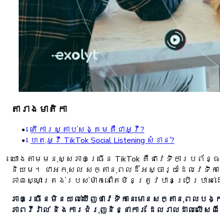
តារាងមាតិកា
តើការស្តាប់សង្គមគឺជាអ្វី?
ហេតុអ្វី TikTok Social Listening សំខាន់?
យោងតាមមនុស្សភាគច្រើន TikTok គឺជាវេទិកាប្រព
និយម។ ជាអកុសល សក្តានុពលដ៏អស្ចារ្យដែលវេទិកាន
ភាពស្មោះត្រង់របស់ម៉ាកនៅតែមិនត្រូវបានប្រើប្រាស់
ភាគច្រើនមិនយល់ឃើញថាវេទិកានេះមានសក្តានុពលបង្
ភាពវីរ៉ាល់ និងការជំរុញនិន្នាការ ដែលរាលដាលលើស