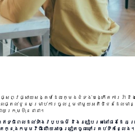
័ន្ធផ្សព្វផ្សាយសង្គមដែលក្មេងជំទង់បង្កើតការរាំ 
េះផ្តល់ជូនសម្រាប់ការចូលរួមជាមួយអតិថិជនដែលមានស
ដោយក្រុមហ៊ុននានា។
កឥទ្ធិពលដល់ទាំងវប្បធម៌ និងរបៀបរស់នៅផងដែរ ព្រោ
ពីតែក្នុងកម្មវិធី ហើយអាចជ្រៀតចូលទៅគ្រប់ទីកន្លែង