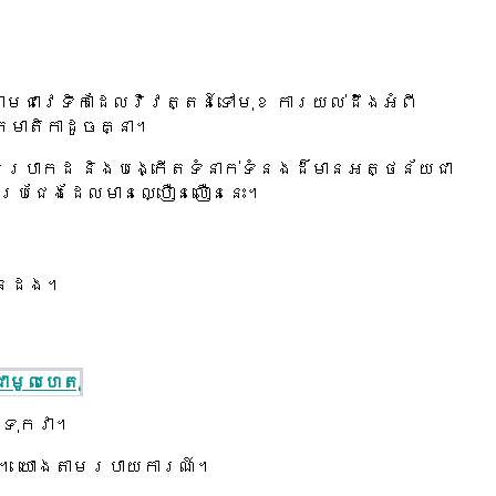
នាមជាវេទិកាដែលវិវត្តន៍ទៅមុខ ការយល់ដឹងអំពី
មាតិកាដូចគ្នា។
ពិតប្រាកដ និងបង្កើតទំនាក់ទំនងដ៏មានអត្ថន័យជា
ប្រជែងដែលមានល្បឿនលឿននេះ។
លានដង។
ជាមូលហេតុ
ងទុកវា។
ស់។ យោងតាមរបាយការណ៍។