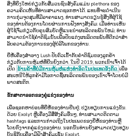
ສິ່ງທີ່ຍິ່ງໃຫຍ່ກ່ຽວກັບສື່ມວນຊົນສັງຄົມແມ່ນ plethora ຂອງ
ຄວາມຄິດເຫັນທີ່ທ່ານສາມາດຊອກຫາໄດ້. ແທນທີ່ຈະດໍາເນີນ
ການກຸ່ມຈຸດສຸມທີ່ມີລາຄາແພງ, ທ່ານສາມາດຮຽນຮູ້ສິ່ງທີ່ຜູ້ໃຊ້
ຂອງທ່ານຕ້ອງການໂດຍຜ່ານການຟັງທາງສັງຄົມ. ເມື່ອທ່ານເຫັນ
ຜູ້ໃຊ້ຈົ່ມກ່ຽວກັບຄຸນສົມບັດຫຼືແນະນໍາຜະລິດຕະພັນໃຫມ່, ທ່ານ
ສາມາດນໍາໃຊ້ຄໍາຕິຊົມນັ້ນເພື່ອປັບແຕ່ງຜະລິດຕະພັນທີ່ດີກວ່າສໍາ
ລັບຄວາມຕ້ອງການຂອງຜູ້ບໍລິໂພກຂອງທ່ານ.
ຍີ່ຫໍ້ເຄື່ອງສໍາອາງ Lush ປັບຕົວເຂົ້າກັບຄໍາຕິຊົມຂອງລູກຄ້າ
ກ່ຽວກັບການຫຸ້ມຫໍ່ທີ່ຍືນຍົງກວ່າ. ໃນປີ 2019, ພວກເຂົາເຈົ້າໄດ້
ເປີດ
ຮ້ານຄ້າທີ່ບໍ່ມີການຫຸ້ມຫໍ່ແຫ່ງທໍາອິດໃນປະເທດອັງກິດ
ເພື່ອ
ສະເຫນີໃຫ້ລູກຄ້າມີໂອກາດຊື້ຜະລິດຕະພັນຂອງເຂົາເຈົ້າໂດຍບໍ່ມີ
ພາດສະຕິກ.
ຮັກສາຕາອອກຂອງຄູ່ແຂ່ງຂອງທ່ານ
ເພື່ອຊອກຫາບ່ອນທີ່ຍີ່ຫໍ້ຂອງທ່ານຢືນຢູ່, ປຽບທຽບການແຂ່ງຂັນ.
ດ້ວຍ Exolyt ຫຼືເຄື່ອງມືສື່ສັງຄົມອື່ນໆ, ທ່ານສາມາດຕິດຕາມ
hashtags ແລະການກ່າວເຖິງໃນປະເພດຂອງຍີ່ຫໍ້ຂອງທ່ານຫຼື
ໂດຍກົງຈາກຄູ່ແຂ່ງຂອງທ່ານ. ນອກນັ້ນທ່ານຍັງສາມາດປຽບທຽບ
ບັນຊີກັບເຄື່ອງມືຟັງສັງຄົມເຊັ່ນ Exolyt.