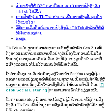
ເປັນຫຍັງຍີ່ຫໍ້ B2C ຄວນມີສ່ວນຮ່ວມໃນການຟັງສັງຄົມ
TikTok ໃນມື້ນີ້?
ການຟັງສັງຄົມ TikTok ສາມາດເພີ່ມການສົ່ງເສີມລູກຄ້າ
ໄດ້ແນວໃດ?
ວິທີການເລີ່ມຕົ້ນດ້ວຍການຟັງສັງຄົມ TikTok ສໍາລັບຍີ່ຫໍ້ຜູ້
ບໍລິໂພກຂອງທ່ານ
ສະຫຼຸບ
TikTok ແມ່ນຫຼາຍກ່ວາສະຫນາມເດັກຫຼິ້ນສໍາລັບ Gen Z. ເວທີ
ດັ່ງກ່າວແມ່ນການຂະຫຍາຍຕົວຢ່າງຕໍ່ເນື່ອງໃນຄວາມນິຍົມໃນ
ບັນດາກຸ່ມອາຍຸແລະເຕັມໄປດ້ວຍຄໍາຕິຊົມຂອງລູກຄ້າໃນເວລາທີ່
ແທ້ຈິງແລະແນວໂນ້ມວັດທະນະທໍາທີ່ພົ້ນເດັ່ນຂື້ນ.
ຖ້າທ່ານຕ້ອງການຮັບປະກັນຈຸດຢູ່ໃນຫນ້າ For You ຂອງຜູ້ຊົມ
ຂອງທ່ານແລະປ່ຽນລູກຄ້າທີ່ມີຄວາມສຸກກາຍເປັນແຊ້ມສໍາລັບຍີ່ຫໍ້
ຂອງທ່ານ, ທ່ານຕ້ອງເຂົ້າໃຈວ່າສິ່ງທີ່ເຮັດໃຫ້ພວກເຂົາມີ. ດ້ວຍ
Ti
kTok Social Listening
ທ່ານສາມາດເຮັດໄດ້ພຽງແຕ່ນັ້ນ.
ໃນການຕອບ blog ນີ້, ທ່ານຈະໄດ້ຮຽນຮູ້ວິທີການນໍາໃຊ້ການຟັງ
ສັງຄົມ TikTok ເພື່ອປັບປຸງການສົ່ງເສີມລູກຄ້າສໍາລັບຜູ້ບໍລິໂພກຫຼື
ຍີ່ຫໍ້ b2c ຂອງທ່ານ.