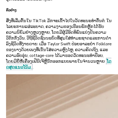
ຕົວຢ່າງ:
ສິ່ງທີ່ເລີ່ມຕົ້ນໃນ TikTok ມັກຈະເຂົ້າໄປໃນວັດທະນະທໍາຕົ້ນຕໍ: ໃນ
ໄລຍະການແຜ່ລະບາດ, ຄວາມງາມຂອງເຮືອນພັກຫຼັກໄດ້ຮັບ
ຄວາມນິຍົມຢ່າງຫຼວງຫຼາຍ, ໂດຍມີຜູ້ມີອິດທິພົນແບ່ງປັນຄວາມ
ວິຕົກກັງວົນ, ວິຖີຊີວິດຊົນນະບົດທີ່ສຸມໃສ່ທໍາມະຊາດແລະການດໍາ
ລົງຊີວິດທີ່ງ່າຍດາຍ. ເມື່ອ Taylor Swift ປ່ອຍອາລະບໍາ Folklore
ຂອງນາງດ້ວຍເພງທີ່ເນັ້ນໃສ່ຄວາມຫຼົງໄຫຼ, ຄວາມຄິດເຖິງ, ແລະ
ຄວາມອົບອຸ່ນ, cottage-core ໄດ້ມາຮອດວັດທະນະທໍາປ໊ອບ,
ໂດຍມີຍີ່ຫໍ້ເຄື່ອງເຟີນີເຈີຫຼືນັກອອກແບບພາຍໃນຈໍານວນຫຼາຍ
ໂດ
ດສຸດແນວໂນ້ມ
.