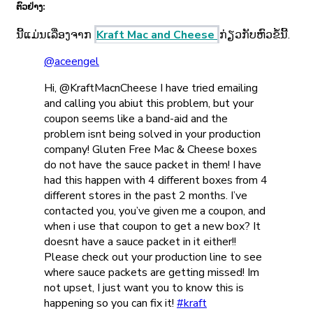
ຕົວຢ່າງ:
ນີ້ແມ່ນເລື່ອງຈາກ
Kraft Mac and Cheese
ກ່ຽວກັບຫົວຂໍ້ນີ້.
@aceengel
Hi, @KraftMacnCheese I have tried emailing
and calling you abiut this problem, but your
coupon seems like a band-aid and the
problem isnt being solved in your production
company! Gluten Free Mac & Cheese boxes
do not have the sauce packet in them! I have
had this happen with 4 different boxes from 4
different stores in the past 2 months. I’ve
contacted you, you’ve given me a coupon, and
when i use that coupon to get a new box? It
doesnt have a sauce packet in it either!!
Please check out your production line to see
where sauce packets are getting missed! Im
not upset, I just want you to know this is
happening so you can fix it!
#kraft