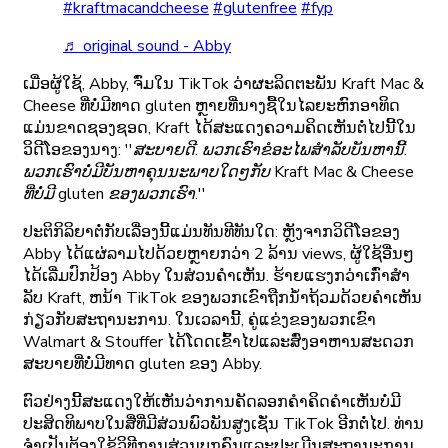
#kraftmacandcheese
#glutenfree
#fyp
♬ original sound - Abby
ເມື່ອຜູ້ໃຊ້, Abby, ຈົ່ມໃນ TikTok ວ່າຜະລິດຕະພັນ Kraft Mac &
Cheese ທີ່ບໍ່ມີທາດ gluten ຫຼາຍທີ່ນາງຊື້ໃນໄລຍະຫົກອາທິດ
ແມ່ນຂາດຊອງຊອດ, Kraft ໄດ້ສະແດງຄວາມຄິດເຫັນຕໍ່ໄປນີ້ໃນ
ວິດີໂອຂອງນາງ:
''ສະບາຍດີ. ພວກເຮົາຂໍອະໄພສຳລັບບັນຫານີ້.
ພວກ​ເຮົາ​ບໍ່​ມີ​ບັນ​ຫາ​ຄຸນ​ນະ​ພາບ​ໃດໆ​ກັບ Kraft Mac & Cheese
ທີ່​ບໍ່​ມີ gluten ຂອງ​ພວກ​ເຮົາ.''
ປະຕິກິລິຍາຕໍ່ກັບເລື່ອງນີ້ແມ່ນທັນທີທັນໃດ: ຫຼັງຈາກວິດີໂອຂອງ
Abby ໄດ້ແຜ່ລາມໄປດ້ວຍຫຼາຍກວ່າ 2 ລ້ານ views, ຜູ້ໃຊ້ອື່ນໆ
ໄດ້ເລີ່ມປົກປ້ອງ Abby ໃນສ່ວນຄໍາເຫັນ. ຮ້າຍແຮງກວ່າເກົ່າສໍາ
ລັບ Kraft, ຫນ້າ TikTok ຂອງພວກເຂົາຖືກນໍ້າຖ້ວມດ້ວຍຄໍາເຫັນ
ກ່ຽວກັບສະຖານະການ. ໃນເວລານີ້, ຄູ່ແຂ່ງຂອງພວກເຂົາ
Walmart & Stouffer ໄດ້ໂດດເຂົ້າໄປແລະສົ່ງອາຫານສະດວກ
ສະບາຍທີ່ບໍ່ມີທາດ gluten ຂອງ Abby.
ຕົວຢ່າງນີ້ສະແດງໃຫ້ເຫັນວ່າການຄັດລອກຄໍາຄິດຄໍາເຫັນບໍ່ມີ
ປະສິດທິພາບໃນສື່ທີ່ມີສ່ວນພົວພັນສູງເຊັ່ນ TikTok ອີກຕໍ່ໄປ. ທ່ານ
ຈໍາເປັນຕ້ອງໃຊ້ວິທີການສ່ວນບຸກຄົນແລະປະເມີນສະຖານະການ