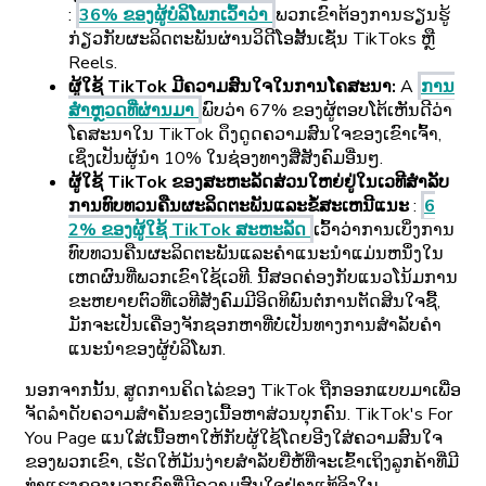
:
36% ຂອງຜູ້ບໍລິໂພກເວົ້າວ່າ
ພວກເຂົາຕ້ອງການຮຽນຮູ້
ກ່ຽວກັບຜະລິດຕະພັນຜ່ານວິດີໂອສັ້ນເຊັ່ນ TikToks ຫຼື
Reels.
ຜູ້ໃຊ້ TikTok ມີຄວາມສົນໃຈໃນການໂຄສະນາ:
A
ການ
ສໍາຫຼວດທີ່ຜ່ານມາ
ພົບວ່າ 67% ຂອງຜູ້ຕອບໂຕ້ເຫັນດີວ່າ
ໂຄສະນາໃນ TikTok ດຶງດູດຄວາມສົນໃຈຂອງເຂົາເຈົ້າ,
ເຊິ່ງເປັນຜູ້ນໍາ 10% ໃນຊ່ອງທາງສື່ສັງຄົມອື່ນໆ.
ຜູ້ໃຊ້ TikTok ຂອງສະຫະລັດສ່ວນໃຫຍ່ຢູ່ໃນເວທີສໍາລັບ
ການທົບທວນຄືນຜະລິດຕະພັນແລະຂໍ້ສະເຫນີແນະ
:
6
2% ຂອງຜູ້ໃຊ້ TikTok ສະຫະລັດ
ເວົ້າວ່າການເບິ່ງການ
ທົບທວນຄືນຜະລິດຕະພັນແລະຄໍາແນະນໍາແມ່ນຫນຶ່ງໃນ
ເຫດຜົນທີ່ພວກເຂົາໃຊ້ເວທີ. ນີ້ສອດຄ່ອງກັບແນວໂນ້ມການ
ຂະຫຍາຍຕົວທີ່ເວທີສັງຄົມມີອິດທິພົນຕໍ່ການຕັດສິນໃຈຊື້,
ມັກຈະເປັນເຄື່ອງຈັກຊອກຫາທີ່ບໍ່ເປັນທາງການສໍາລັບຄໍາ
ແນະນໍາຂອງຜູ້ບໍລິໂພກ.
ນອກຈາກນັ້ນ, ສູດການຄິດໄລ່ຂອງ TikTok ຖືກອອກແບບມາເພື່ອ
ຈັດລໍາດັບຄວາມສໍາຄັນຂອງເນື້ອຫາສ່ວນບຸກຄົນ. TikTok's For
You Page ແນໃສ່ເນື້ອຫາໃຫ້ກັບຜູ້ໃຊ້ໂດຍອີງໃສ່ຄວາມສົນໃຈ
ຂອງພວກເຂົາ, ເຮັດໃຫ້ມັນງ່າຍສໍາລັບຍີ່ຫໍ້ທີ່ຈະເຂົ້າເຖິງລູກຄ້າທີ່ມີ