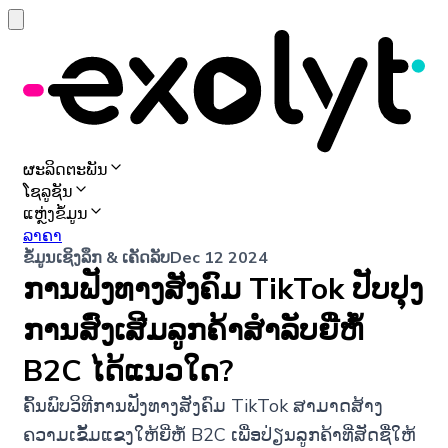
ຜະລິດຕະພັນ
ໂຊລູຊັນ
ແຫຼ່ງຂໍ້ມູນ
ລາຄາ
ຂໍ້ມູນເຊິງລຶກ & ເຄັດລັບ
Dec 12 2024
ການຟັງທາງສັງຄົມ TikTok ປັບປຸງ
ການສົ່ງເສີມລູກຄ້າສໍາລັບຍີ່ຫໍ້
B2C ໄດ້ແນວໃດ?
ຄົ້ນພົບວິທີການຟັງທາງສັງຄົມ TikTok ສາມາດສ້າງ
ຄວາມເຂັ້ມແຂງໃຫ້ຍີ່ຫໍ້ B2C ເພື່ອປ່ຽນລູກຄ້າທີ່ສັດຊື່ໃຫ້