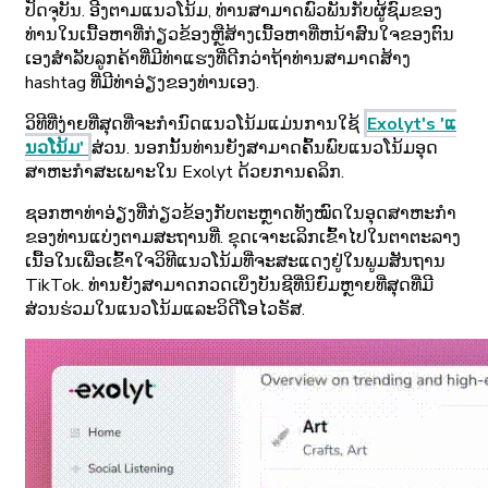
ປັດຈຸບັນ. ອີງຕາມແນວໂນ້ມ, ທ່ານສາມາດພົວພັນກັບຜູ້ຊົມຂອງ
ທ່ານໃນເນື້ອຫາທີ່ກ່ຽວຂ້ອງຫຼືສ້າງເນື້ອຫາທີ່ຫນ້າສົນໃຈຂອງຕົນ
ເອງສໍາລັບລູກຄ້າທີ່ມີທ່າແຮງທີ່ດີກວ່າຖ້າທ່ານສາມາດສ້າງ
hashtag ທີ່ມີທ່າອ່ຽງຂອງທ່ານເອງ.
ວິທີທີ່ງ່າຍທີ່ສຸດທີ່ຈະກໍານົດແນວໂນ້ມແມ່ນການໃຊ້
Exolyt's 'ແ
ນວໂນ້ມ'
ສ່ວນ. ນອກນັ້ນທ່ານຍັງສາມາດຄົ້ນພົບແນວໂນ້ມອຸດ
ສາຫະກໍາສະເພາະໃນ Exolyt ດ້ວຍການຄລິກ.
ຊອກຫາທ່າອ່ຽງທີ່ກ່ຽວຂ້ອງກັບຕະຫຼາດທັງໝົດໃນອຸດສາຫະກໍາ
ຂອງທ່ານແບ່ງຕາມສະຖານທີ່. ຂຸດເຈາະເລິກເຂົ້າໄປໃນຕາຕະລາງ
ເນື້ອໃນເພື່ອເຂົ້າໃຈວິທີແນວໂນ້ມທີ່ຈະສະແດງຢູ່ໃນພູມສັນຖານ
TikTok. ທ່ານຍັງສາມາດກວດເບິ່ງບັນຊີທີ່ນິຍົມຫຼາຍທີ່ສຸດທີ່ມີ
ສ່ວນຮ່ວມໃນແນວໂນ້ມແລະວິດີໂອໄວຣັສ.