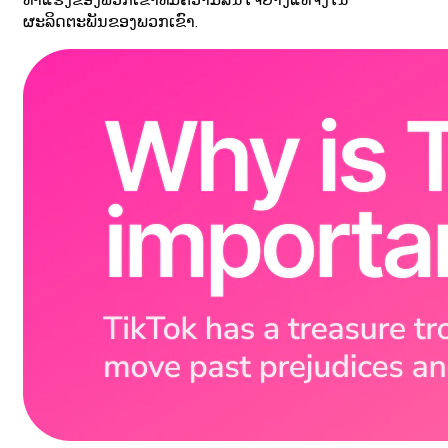
ທ່າແຮງຂອງພວກເຂົາທີ່ມີຄວາມສົນໃຈຢ່າງແທ້ຈິງໃນ
ຜະລິດຕະພັນຂອງພວກເຂົາ.