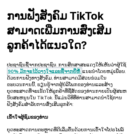
ການຟັງສັງຄົມ TikTok
ສາມາດເພີ່ມການສົ່ງເສີມ
ລູກຄ້າໄດ້ແນວໃດ?
ປະຊາຊົນຊື້ຈາກປະຊາຊົນ. ການສຶກສາສະແດງໃຫ້ເຫັນວ່າຜູ້ໃຊ້
90% ມັກຈະໄວ້ວາງໃຈແລະຊື້ຈາກຍີ່ຫໍ້
ແນະນໍາໂດຍຫມູ່ເພື່ອນ.
ດ້ວຍການຟັງທາງສັງຄົມ, ທ່ານສາມາດມີສ່ວນຮ່ວມໃນ
ຂະບວນການນີ້, ຮຽນຮູ້ຈາກຜູ້ບໍລິໂພກຂອງທ່ານແລະສ້າງ
ຍຸດທະສາດທີ່ຈະເຮັດໃຫ້ລູກຄ້າທີ່ຊື່ສັດຂອງທ່ານກາຍເປັນຜູ້ສະຫ
ນັບສະຫນູນໃນ TikTok. ນີ້ແມ່ນວິທີທີ່ທ່ານສາມາດນໍາໃຊ້ການ
ຟັງສັງຄົມສໍາລັບການສົ່ງເສີມລູກຄ້າ:
ເຂົ້າໃຈຜູ້ຊົມຂອງທ່ານ
ຍຸດທະສາດການຕະຫຼາດທີ່ດີເລີ່ມຕົ້ນດ້ວຍການເຂົ້າໃຈໂປຣໄຟລ໌