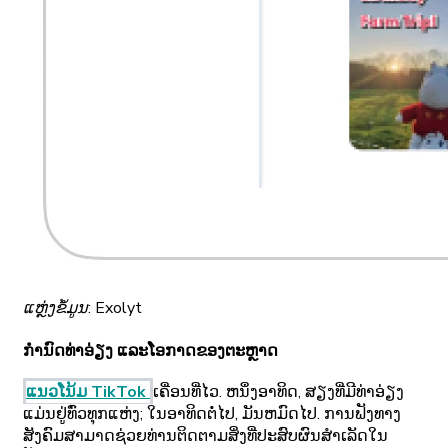
ແຫຼ່ງຂໍ້ມູນ: Exolyt
ກໍານົດທ່າອ່ຽງ ແລະໂອກາດຂອງຕະຫຼາດ
ແນວໂນ້ມ TikTok
ເຄື່ອນທີ່ໄວ. ຫນຶ່ງອາທິດ, ສຽງທີ່ມີທ່າອ່ຽງ
ແມ່ນຢູ່ທົ່ວທຸກແຫ່ງ; ໃນອາທິດຕໍ່ໄປ, ມັນຫມົດໄປ. ການຟັງທາງ
ສັງຄົມສາມາດຊ່ວຍທ່ານຕິດຕາມສິ່ງທີ່ປະສົບຜົນສໍາເລັດໃນ