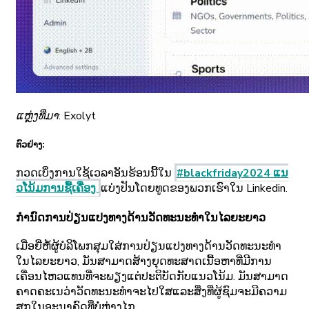
ແຫຼ່ງທີ່ມາ: Exolyt
ຕົວຢ່າງ:
ກວດເບິ່ງການໃຊ້ເວລາອັນຮ້ອນນີ້ໃນ
#blackfriday2024 ແນ
ວໂນ້ມການຊື້ເຄື່ອງ
ແບ່ງປັນໂດຍທູດຂອງພວກເຮົາໃນ Linkedin.
ກໍານົດການປ່ຽນແປງທາງດ້ານວັດທະນະທໍາໃນໄລຍະຍາວ
ເມື່ອຍີ່ຫໍ້ຜູ້ບໍລິໂພກສຸມໃສ່ການປ່ຽນແປງທາງດ້ານວັດທະນະທໍາ
ໃນໄລຍະຍາວ, ມັນສາມາດສ້າງຍຸດທະສາດເນື້ອຫາທີ່ມີການ
ເຄື່ອນໄຫວແທນທີ່ຈະພຽງແຕ່ປະຕິບັດກັບແນວໂນ້ມ. ມັນສາມາດ
ຄາດຄະເນວ່າວັດທະນະທໍາຈະໄປໃສແລະສິ່ງທີ່ຜູ້ຊົມຈະມີຄວາມ
ສຸກໃນອະນາຄົດທີ່ບໍ່ຫ່າງໄກ.