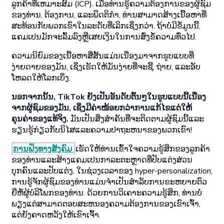
ລູກຄ້າທີ່ເຫມາະສົມ (ICP). ເມື່ອທ່ານຮູ້ຄວາມຕ້ອງການຂອງຜູ້ຊົມ
ຂອງທ່ານ, ຕ້ອງການ, ແລະພຶດຕິກໍາ, ທ່ານສາມາດສ້າງເນື້ອຫາທີ່
ສະທ້ອນກັບພວກເຂົາໃນລະດັບທີ່ເລິກເຊິ່ງກວ່າ. ຖ້າບໍ່ມີຂໍ້ມູນນີ້,
ແຄມເປນມັກຈະລົ້ມລົງຫຼືເສຍເງິນໃນການສົ່ງຂໍ້ຄວາມທົ່ວໄປ.
ຄວາມນິຍົມຂອງເນື້ອຫາສື່ສັ້ນແມ່ນເນື່ອງມາຈາກຮູບແບບທີ່
ງ່າຍດາຍຂອງມັນ, ເຊິ່ງເຮັດໃຫ້ມັນງ່າຍທີ່ຈະຊີ້, ຖ່າຍ, ແລະອັບ
ໂຫລດໃຫ້ໂລກເບິ່ງ.
ນອກຈາກນັ້ນ, TikTok ຍັງເປັນອັນດັບຕົ້ນໆໃນຮູບແບບນີ້ເນື່ອງ
ຈາກຜູ້ຊົມຂອງມັນ, ເຊິ່ງມີຄ່າໜ້ອຍກວ່າການແກ້ໄຂແຕ່ໃຫ້
ຄຸນຄ່າຂອງແທ້ຈິງ.
ມັນເປັນສິ່ງສໍາຄັນທີ່ຈະຕິດຕາມຜູ້ຊົມນີ້ແລະ
ຮຽນຮູ້ກ່ຽວກັບນິໄສແລະຄວາມປາຖະຫນາຂອງພວກເຂົາ!
ການຟັງທາງສັງຄົມ
ເຮັດໃຫ້ທ່ານເຂົ້າໃຈຄວາມຮູ້ສຶກຂອງລູກຄ້າ
ຂອງທ່ານແລະສ້າງແຄມເປນກາລະຕະຫຼາດທີ່ປັບແຕ່ງສ່ວນ
ບຸກຄົນແລະປັບແຕ່ງ. ໃນຊ່ວງເວລາຂອງ hyper-personalization,
ການຮູ້ຈັກຜູ້ຊົມຂອງທ່ານແມ່ນຈໍາເປັນສໍາລັບການຂະຫຍາຍຕົວ
ຍີ່ຫໍ້ຜູ້ບໍລິໂພກຂອງທ່ານ. ດ້ວຍການວິເຄາະຄວາມຮູ້ສຶກ, ທ່ານບໍ່
ພຽງແຕ່ສາມາດຕອບສະຫນອງຄວາມຕ້ອງການຂອງເຂົາເຈົ້າ,
ແຕ່ຍັງຄາດຫວັງໃຫ້ເຂົາເຈົ້າ.