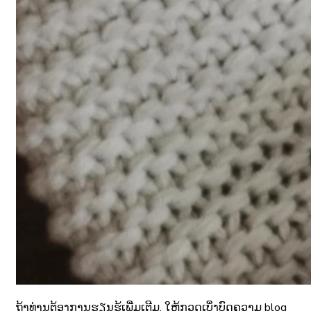
ຖ້າທ່ານຕ້ອງການຮຽນຮູ້ເພີ່ມເຕີມ, ໃຫ້ກວດເບິ່ງບົດຄວາມ blog