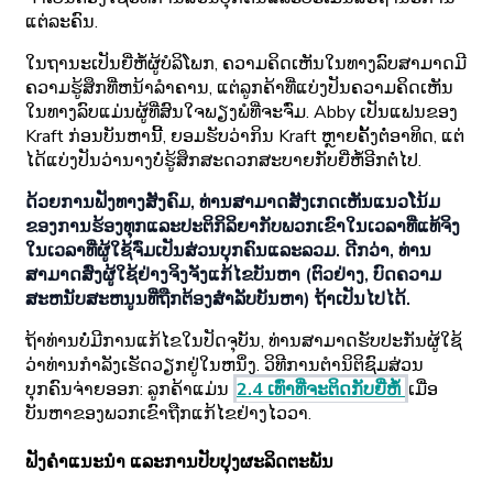
ແຕ່ລະຄົນ.
ໃນຖານະເປັນຍີ່ຫໍ້ຜູ້ບໍລິໂພກ, ຄວາມຄິດເຫັນໃນທາງລົບສາມາດມີ
ຄວາມຮູ້ສຶກທີ່ຫນ້າລໍາຄານ, ແຕ່ລູກຄ້າທີ່ແບ່ງປັນຄວາມຄິດເຫັນ
ໃນທາງລົບແມ່ນຜູ້ທີ່ສົນໃຈພຽງພໍທີ່ຈະຈົ່ມ. Abby ເປັນແຟນຂອງ
Kraft ກ່ອນບັນຫານີ້, ຍອມຮັບວ່າກິນ Kraft ຫຼາຍຄັ້ງຕໍ່ອາທິດ, ແຕ່
ໄດ້ແບ່ງປັນວ່ານາງບໍ່ຮູ້ສຶກສະດວກສະບາຍກັບຍີ່ຫໍ້ອີກຕໍ່ໄປ.
ດ້ວຍການຟັງທາງສັງຄົມ, ທ່ານສາມາດສັງເກດເຫັນແນວໂນ້ມ
ຂອງການຮ້ອງທຸກແລະປະຕິກິລິຍາກັບພວກເຂົາໃນເວລາທີ່ແທ້ຈິງ
ໃນເວລາທີ່ຜູ້ໃຊ້ຈົ່ມເປັນສ່ວນບຸກຄົນແລະລວມ. ດີກວ່າ, ທ່ານ
ສາມາດສົ່ງຜູ້ໃຊ້ຢ່າງຈິງຈັງແກ້ໄຂບັນຫາ (ຕົວຢ່າງ, ບົດຄວາມ
ສະຫນັບສະຫນູນທີ່ຖືກຕ້ອງສໍາລັບບັນຫາ) ຖ້າເປັນໄປໄດ້.
ຖ້າທ່ານບໍ່ມີການແກ້ໄຂໃນປັດຈຸບັນ, ທ່ານສາມາດຮັບປະກັນຜູ້ໃຊ້
ວ່າທ່ານກໍາລັງເຮັດວຽກຢູ່ໃນຫນຶ່ງ. ວິທີການຕໍານິຕິຊົມສ່ວນ
ບຸກຄົນຈ່າຍອອກ: ລູກຄ້າແມ່ນ
2.4 ເທົ່າທີ່ຈະຕິດກັບຍີ່ຫໍ້
ເມື່ອ
ບັນຫາຂອງພວກເຂົາຖືກແກ້ໄຂຢ່າງໄວວາ.
ຟັງຄໍາແນະນໍາ ແລະການປັບປຸງຜະລິດຕະພັນ