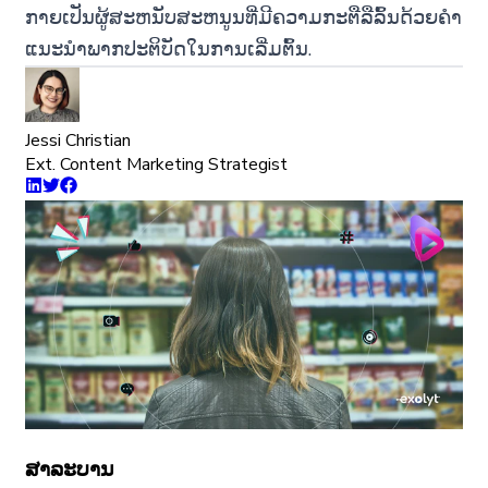
ກາຍເປັນຜູ້ສະຫນັບສະຫນູນທີ່ມີຄວາມກະຕືລືລົ້ນດ້ວຍຄໍາ
ແນະນໍາພາກປະຕິບັດໃນການເລີ່ມຕົ້ນ.
Jessi Christian
Ext. Content Marketing Strategist
ສາລະບານ