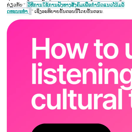
ກ່ຽວກັບ “
ວິທີການໃຊ້ການຟັງທາງສັງຄົມເພື່ອກໍານົດແນວໂນ້ມວັ
ດທະນະທໍາ
” ເຊິ່ງອະທິບາຍຂັ້ນຕອນນີ້ໂດຍຂັ້ນຕອນ.