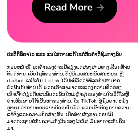
ປະຕິກິລິຍາໄວ ແລະ ແນໃສ່ການແກ້ໄຂຕໍ່ກັບຄໍາຕິຊົມທາງລົບ
ກ່ອນຫນ້ານີ້, ລູກຄ້າຂອງທ່ານມີພຽງແຕ່ສອງສາມທາງເລືອກທີ່ຈະ
ຕິດຕໍ່ທ່ານ: ເວັບໄຊທ໌ຂອງທ່ານ, ທີ່ຢູ່ອີເມວສະຫນັບສະຫນູນ, ຫຼື
chatbot. ເວທີເຊັ່ນ TikTok ໄດ້ປະຕິວັດວິທີທີ່ລູກຄ້າສາມາດ
ພົວພັນກັບທ່ານໄດ້. ພວກເຂົາສາມາດສະແດງຄວາມຄິດຂອງ
ເຂົາເຈົ້າກ່ຽວກັບຜະລິດຕະພັນໃຫມ່ຫຼ້າສຸດຂອງທ່ານໃນວິດີໂອຫຼື
ຄໍາເຫັນພາຍໃຕ້ເນື້ອຫາຂອງທ່ານ. ໃນ TikTok, ຜູ້ຊົມຄາດຫວັງ
ຫຼາຍກວ່າການຕອບແບບອັດຕະໂນມັດ; ພວກເຂົາຕ້ອງການຄວາມ
ແທ້ຈິງແລະຄວາມຄິດສ້າງສັນ. ເມື່ອທ່ານສົ່ງການຕອບໂຕ້
ມາດຕະຖານຕໍ່ກັບຄວາມກັງວົນຂອງໄວຣັສ, ມັນອາດຈະກັບຄືນ
ມາ.