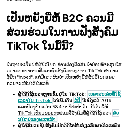
ເປັນຫຍັງຍີ່ຫໍ້ B2C ຄວນມີ
ສ່ວນຮ່ວມໃນການຟັງສັງຄົມ
TikTok ໃນມື້ນີ້?
ໃນຖານະເປັນຍີ່ຫໍ້ຜູ້ບໍລິໂພກ, ທ່ານຕ້ອງຕັດສິນໃຈບ່ອນທີ່ຈະສຸມໃສ່
ຄວາມພະຍາຍາມສື່ມວນຊົນສັງຄົມຂອງທ່ານ. TikTok ສາມາດ
ຮູ້ສຶກ "hyped", ແຕ່ມີເຫດຜົນວ່າເປັນຫຍັງຍີ່ຫໍ້ຜູ້ບໍລິໂພກແລະ
ຄວນຈະເຫັນໄດ້ໃນເວທີ:
ຜູ້​ໃຊ້​ໃຊ້​ເວ​ລາ​ຫຼາຍ​ຂຶ້ນ​ຢູ່​ໃນ TikTok
:
ເວ​ລາ​ສະ​ເລ່ຍ​ທີ່​ໃຊ້​
ເວ​ລາ​ໃນ TikTok
ໄດ້​ເພີ່ມ​ຂຶ້ນ
ຕໍ່​ປີ
ນັບ​ຕັ້ງ​ແຕ່ 2019
ແລະ​ປັດ​ຈຸ​ບັນ​ແມ່ນ 58.4 ນາ​ທີ​ປະ​ຈໍາ​ວັນ. ນີ້ເຮັດໃຫ້
TikTok ເປັນແພລະຕະຟອມສື່ສັງຄົມທີ່ຜູ້ໃຊ້ໃຊ້ເວລາ
ສ່ວ
ນໃຫຍ່ຂອງພວກເຂົາ
.
ຜູ້ໃຊ້ສື່ມວນຊົນສັງຄົມມັກວິດີໂອສັ້ນກ່ຽວກັບຜະລິດຕະພັນ