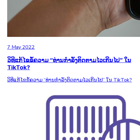
7 May 2022
ວິທີແກ້ໄຂຂໍ້ຄວາມ “ທ່ານກຳລັງຕິດຕາມໄວເກີນໄປ” ໃນ
TikTok?
ວິທີແກ້ໄຂຂໍ້ຄວາມ “ທ່ານກຳລັງຕິດຕາມໄວເກີນໄປ” ໃນ TikTok?