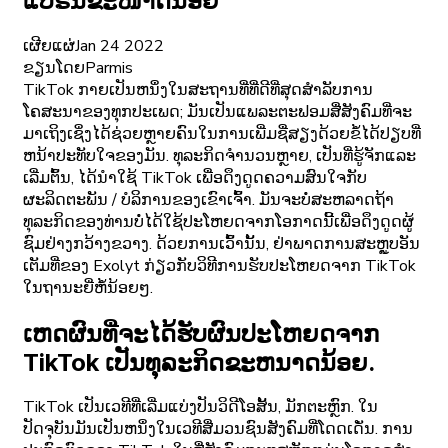
ແບຣນຂະໜາດນ້ອຍ
ເຜີຍແຜ່
Jan 24 2022
ຂຽນໂດຍ
Parmis
TikTok ກາຍເປັນຫນຶ່ງໃນສະຖານທີ່ທີ່ດີທີ່ສຸດສໍາລັບການ
ໂຄສະນາຂອງທຸກປະເພດ; ມັນເປັນແພລະຕະຟອມສື່ສັງຄົມທີ່ຈະ
ມາເຖິງເຊິ່ງໄດ້ຊ່ວຍຫຼາຍຄົນໃນການເພີ່ມຊື່ສຽງດ້ວຍຂໍ້ໄດ້ປຽບທີ່
ຫນ້າປະທັບໃຈຂອງມັນ. ທຸລະກິດຈໍານວນຫຼາຍ, ເປັນທີ່ຮູ້ຈັກແລະ
ເລີ່ມຕົ້ນ, ໄດ້ນໍາໃຊ້ TikTok ເພື່ອດຶງດູດຄວາມສົນໃຈກັບ
ຜະລິດຕະພັນ / ບໍລິການຂອງເຂົາເຈົ້າ. ມັນຈະບໍ່ສະຫລາດຖ້າ
ທຸລະກິດຂອງທ່ານບໍ່ໄດ້ໃຊ້ປະໂຫຍດຈາກໂອກາດນີ້ເພື່ອດຶງດູດຜູ້
ຊົມຢ່າງກວ້າງຂວາງ. ດ້ວຍການເວົ້ານັ້ນ, ຢ່າພາດການສະຫຼູບອັນ
ເຕັມທີ່ຂອງ Exolyt ກ່ຽວກັບວິທີການຮັບປະໂຫຍດຈາກ TikTok
ໃນຖານະຍີ່ຫໍ້ນ້ອຍໆ.
ເຫດຜົນທີ່ຈະໄດ້ຮັບຜົນປະໂຫຍດຈາກ
TikTok ເປັນທຸລະກິດຂະຫນາດນ້ອຍ.
TikTok ເປັນເວທີທີ່ເລີ່ມແບ່ງປັນວິດີໂອສັ້ນ, ມັກຕະຫຼົກ. ໃນ
ປັດຈຸບັນມັນເປັນຫນຶ່ງໃນເວທີສື່ມວນຊົນສັງຄົມທີ່ໂດດເດັ່ນ. ການ