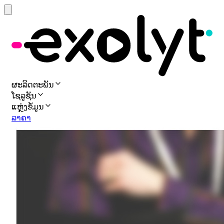
ຜະລິດຕະພັນ
ໂຊລູຊັນ
ແຫຼ່ງຂໍ້ມູນ
ລາຄາ