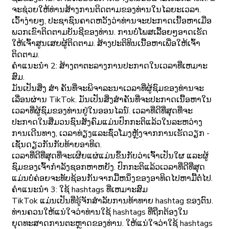
ຈະຊ່ວຍໃຫ້ທ່ານສ້າງການຕິດຕາມຂອງທ່ານໃນໄລຍະເວລາ.
ເວົ້າງ່າຍໆ, ປະຊາຊົນຄາດຫວັງວ່າທ່ານຈະປະກາດເນື້ອຫາເມື່ອ
ພວກເຂົາຕິດຕາມບັນຊີຂອງທ່ານ. ການບໍ່ໂພສເລື້ອຍໆອາດເຮັດ
ໃຫ້ເຈົ້າສູນເສຍຜູ້ຕິດຕາມ. ສ້າງປະຕິທິນເນື້ອຫາເພື່ອໃຫ້ເຈົ້າ
ຕິດຕາມ.
ຄໍາແນະນໍາ 2: ສ້າງຕາຕະລາງການປະກາດໃນເວລາທີ່ເຫມາະ
ສົມ.
ມັນເປັນສິ່ງ ສຳ ຄັນທີ່ຈະພິຈາລະນາເວລາທີ່ຜູ້ຊົມຂອງທ່ານຈະ
ເລື່ອນຜ່ານ TikTok. ມັນເປັນສິ່ງສໍາຄັນທີ່ຈະປະກາດເນື້ອຫາໃນ
ເວລາທີ່ຜູ້ຊົມຂອງທ່ານຢູ່ໃນອອນໄລນ໌. ເວລາທີ່ດີທີ່ສຸດທີ່ຈະ
ປະກາດໃນສື່ມວນຊົນສັງຄົມແມ່ນປົກກະຕິແລ້ວໃນລະຫວ່າງ
ການເດີນທາງ, ເວລາທ່ຽງແລະຊົ່ວໂມງຫຼັງຈາກການເຮັດວຽກ -
ເຊັ່ນດຽວກັນກັບທ້າຍອາທິດ.
ເວລາທີ່ດີທີ່ສຸດທີ່ຈະເຜີຍແຜ່ແມ່ນຂຶ້ນກັບວ່າເຈົ້າເປັນໃຜ ແລະຜູ້
ຊົມຂອງເຈົ້າກໍາລັງຊອກຫາຫຍັງ. ປົກກະຕິແລ້ວເວລາທີ່ດີທີ່ສຸດ
ແມ່ນບໍ່ຄ່ອຍຈະທັບຊ້ອນກັນຈາກມື້ຫນຶ່ງຂອງອາທິດໄປຫາມື້ຕໍ່ໄປ.
ຄໍາແນະນໍາ 3: ໃຊ້ hashtags ທີ່ເຫມາະສົມ
TikTok ແມ່ນເປັນທີ່ຮູ້ຈັກສໍາລັບການທ້າທາຍ hashtag ຂອງຕົນ.
ທ່ານຄວນໃຫ້ແນ່ໃຈວ່າທ່ານໃຊ້ hashtags ທີ່ຖືກຕ້ອງໃນ
ຍຸດທະສາດການຕະຫຼາດຂອງທ່ານ. ໃຫ້ແນ່ໃຈວ່າໃຊ້ hashtags