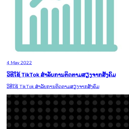
4 May 2022
ວິທີໃຊ້ TikTok ສຳລັບການຕິດຕາມສຽງຈາກສັງຄົມ
ວິທີໃຊ້ TikTok ສຳລັບການຕິດຕາມສຽງຈາກສັງຄົມ