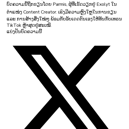
ບົດຄວາມນີ້ຖືກຂຽນໂດຍ Parmis, ຜູ້ທີ່ເຮັດວຽກຢູ່ Exolyt ໃນ
ຕຳແໜ່ງ Content Creator. ເຘິງມີຄວາມຫຼົງໃຫຼໃນການຂຽນ
ແລະ ການສ້າງສິ່ງໃໝ່ໆ ພ້ອມກັບອັບເດດຕົນເອງໃຫ້ທັນກັບເທຣນ
TikTok ຫຼ້າສຸດຢູ່ສະເໝີ.
ແບ່ງປັນບົດຄວາມນີ້