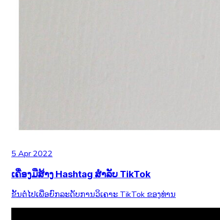
5 Apr 2022
ເຄື່ອງມືສ້າງ Hashtag ສໍາລັບ TikTok
ຂັ້ນຕໍ່ໄປເພື່ອຍົກລະດັບການວິເຄາະ TikTok ຂອງທ່ານ