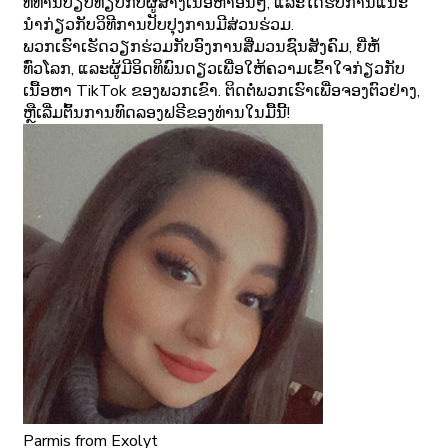
ທີ່ທ່ານປຽບທຽບກັບຜູ້ສ້າງເນື້ອຫາອື່ນໆ, ແລະໄດ້ຮັບການແນະ
ນໍາກ່ຽວກັບວິທີການປັບປຸງການມີສ່ວນຮ່ວມ.
ພວກເຮົາເຮັດວຽກຮ່ວມກັບອົງການສື່ມວນຊົນສັງຄົມ, ຍີ່ຫໍ້
ທົ່ວໂລກ, ແລະຜູ້ມີອິດທິພົນດຽວເພື່ອໃຫ້ຄວາມເຂົ້າໃຈກ່ຽວກັບ
ເນື້ອຫາ TikTok ຂອງພວກເຂົາ. ຕິດ​ຕໍ່​ພວກ​ເຮົາ​ເພື່ອ​ຈອງ​ຕົວ​ຢ່າງ​,
ຫຼື​ເລີ່ມ​ຕົ້ນ​ການ​ທົດ​ລອງ​ຟຣີ​ຂອງ​ທ່ານ​ໃນ​ມື້​ນີ້​!
Parmis
from Exolyt