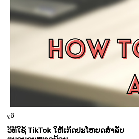
ຄູ່ມື
ວິທີໃຊ້ TikTok ໃຫ້ເກີດປະໂຫຍດສຳລັບ