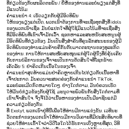
ທີ່ກ່ຽວຂ້ອງກັບຜະລິດຕະພັນ / ຍີ່ຫໍ້ຂອງທ່ານແລະບໍ່ພຽງແຕ່ສິ່ງທີ່
ມີແນວໂນ້ມ.
ຄໍາແນະນໍາ 4: ເຮັດວຽກກັບຜູ້ມີອິດທິພົນ
ໃຫ້ຂອງພຽງແຕ່ເປີດ, ພວກເຮົາຕ້ອງການທີ່ຈະເຊື່ອທຸກສິ່ງທີ່ idols
ຂອງພວກເຮົາເຊື່ອ. ມັນບໍ່ແປກໃຈທີ່ຜູ້ໃຊ້ມີແນວໂນ້ມທີ່ຈະເຊື່ອສິ່ງ
ທີ່ມີອິດທິພົນທີ່ເຂົາເຈົ້າມັກເວົ້າ. ຊອກຫາແລະສະຫນັບສະຫນູນຜູ້
ມີອິດທິພົນທີ່ກ່ຽວຂ້ອງ. ມັນເປັນສິ່ງສໍາຄັນທີ່ຄຸນລັກສະນະຂອງຜູ້ມີ
ອິດທິພົນຂອງທ່ານແມ່ນຄ້າຍຄືກັນກັບມາດຕະຖານຂອງທຸລະກິດ
ຂອງທ່ານ. ການໃຫ້ການສະໜັບສະໜຸນແກ່ຜູ້ໃດຜູ້ນຶ່ງທີ່ບໍ່ຄຸ້ນເຄີຍ
ກັບການບໍລິການຂອງເຈົ້າຈະເປັນການຕັດສິນໃຈທີ່ໂຊກຮ້າຍ.
ເຄັດລັບ 5: ຢ່າຄິດເກີນເນື້ອໃນຂອງເຈົ້າ.
ຄໍາແນະນໍາສຸດທ້າຍແມ່ນຢ່າຄິດຫຼາຍເກີນໄປກ່ຽວກັບເນື້ອຫາທີ່
ເຈົ້າປະກາດ. ມັນຄວນຈະສອດຄ່ອງກັບຄໍາແນະນໍາ TikTok,
ແລະບໍ່ລະເມີດກົດຫມາຍໃດໆ. ຢ່າງໃດກໍຕາມ, ມັນບໍ່ຄວນເຮັດ
ໃຫ້ມັນບໍ່ກ່ຽວຂ້ອງກັບຜູ້ໃຊ້. ມະນຸດຈະພົວພັນກັບສິ່ງໃດກໍ່ຕາມທີ່
ເຂົາເຈົ້າສົນໃຈ. ຈົ່ງຈື່ໄວ້ວ່າເນື້ອຫາຂອງທ່ານເປັນມືອາຊີບແຕ່ມີ
ຄວາມກ່ຽວຂ້ອງກັນ.
ທີ່ Exolyt, ພວກເຮົາຢູ່ທີ່ນີ້ເພື່ອໃຫ້ທ່ານມີການແຂ່ງຂັນ. ເວທີນະ
ວັດຕະກໍາຂອງພວກເຮົາໃຫ້ທ່ານມີການວິເຄາະທີ່ມີປະສິດທິພາບທີ່
ຊ່ວຍໃຫ້ທ່ານເຂົ້າໃຈວ່າວິດີໂອໃດໄດ້ຮັບການເບິ່ງຫຼາຍທີ່ສຸດ, ວິທີ