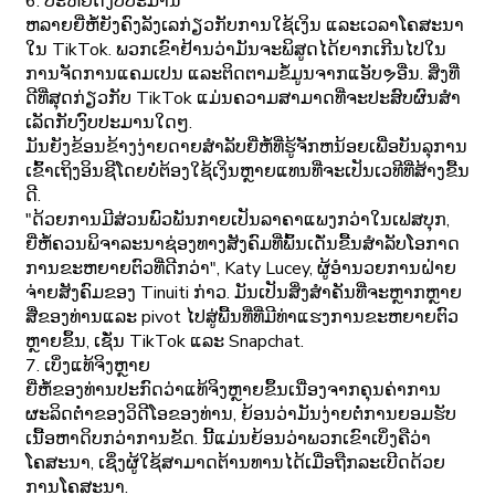
6. ປະຫຍັດງົບປະມານ
ຫລາຍຍີ່ຫໍ້ຍັງຄົງລັງເລກ່ຽວກັບການໃຊ້ເງິນ ແລະເວລາໂຄສະນາ
ໃນ TikTok. ພວກເຂົາຢ້ານວ່າມັນຈະພິສູດໄດ້ຍາກເກີນໄປໃນ
ການຈັດການແຄມເປນ ແລະຕິດຕາມຂໍ້ມູນຈາກແອັບຯອື່ນ. ສິ່ງທີ່
ດີທີ່ສຸດກ່ຽວກັບ TikTok ແມ່ນຄວາມສາມາດທີ່ຈະປະສົບຜົນສໍາ
ເລັດກັບງົບປະມານໃດໆ.
ມັນຍັງຂ້ອນຂ້າງງ່າຍດາຍສໍາລັບຍີ່ຫໍ້ທີ່ຮູ້ຈັກຫນ້ອຍເພື່ອບັນລຸການ
ເຂົ້າເຖິງອິນຊີໂດຍບໍ່ຕ້ອງໃຊ້ເງິນຫຼາຍແທນທີ່ຈະເປັນເວທີທີ່ສ້າງຂື້ນ
ດີ.
"ດ້ວຍການມີສ່ວນພົວພັນກາຍເປັນລາຄາແພງກວ່າໃນເຟສບຸກ,
ຍີ່ຫໍ້ຄວນພິຈາລະນາຊ່ອງທາງສັງຄົມທີ່ພົ້ນເດັ່ນຂື້ນສໍາລັບໂອກາດ
ການຂະຫຍາຍຕົວທີ່ດີກວ່າ", Katy Lucey, ຜູ້ອໍານວຍການຝ່າຍ
ຈ່າຍສັງຄົມຂອງ Tinuiti ກ່າວ. ມັນເປັນສິ່ງສໍາຄັນທີ່ຈະຫຼາກຫຼາຍ
ສື່ຂອງທ່ານແລະ pivot ໄປສູ່ພື້ນທີ່ທີ່ມີທ່າແຮງການຂະຫຍາຍຕົວ
ຫຼາຍຂຶ້ນ, ເຊັ່ນ TikTok ແລະ Snapchat.
7. ເບິ່ງແທ້ຈິງຫຼາຍ
ຍີ່ຫໍ້ຂອງທ່ານປະກົດວ່າແທ້ຈິງຫຼາຍຂຶ້ນເນື່ອງຈາກຄຸນຄ່າການ
ຜະລິດຕ່ໍາຂອງວິດີໂອຂອງທ່ານ, ຍ້ອນວ່າມັນງ່າຍຕໍ່ການຍອມຮັບ
ເນື້ອຫາດິບກວ່າການຂັດ. ນີ້ແມ່ນຍ້ອນວ່າພວກເຂົາເບິ່ງຄືວ່າ
ໂຄສະນາ, ເຊິ່ງຜູ້ໃຊ້ສາມາດຕ້ານທານໄດ້ເມື່ອຖືກລະເບີດດ້ວຍ
ການໂຄສະນາ.