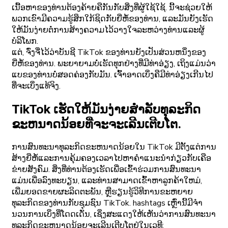
ເນື້ອຫາຂອງທ່ານຕ້ອງຄ້າຍຄືກັນກັບສິ່ງທີ່ຜູ້ໃຊ້ໃຊ້. ນີ້ຈະຊ່ວຍໃຫ້
ພວກເຂົາມີຄວາມຮູ້ສຶກໃກ້ຊິດກັບຍີ່ຫໍ້ຂອງທ່ານ, ແລະມັນຍັງເຮັດ
ໃຫ້ມັນງ່າຍຕໍ່ການສ້າງຄວາມໄວ້ວາງໃຈລະຫວ່າງທ່ານແລະຜູ້
ບໍລິໂພກ.
ແຕ່, ຈົ່ງຈື່ໄວ້ວ່າບັນຊີ TikTok ຂອງທ່ານຍັງເປັນສ່ວນຫນຶ່ງຂອງ
ຍີ່ຫໍ້ຂອງທ່ານ. ພະຍາຍາມບໍ່ເຮັດທຸກຢ່າງທີ່ມີທ່າອ່ຽງ, ເຖິງແມ່ນວ່າ
ແບຂອງທ່ານບໍ່ສອດຄ່ອງກັບມັນ. ເຈົ້າອາດເບິ່ງຄືມີທ່າອ່ຽງເກີນໄປ
ທີ່ຈະເບິ່ງແທ້ຈິງ.
TikTok ເຮັດໃຫ້ມັນງ່າຍສໍາລັບທຸລະກິດ
ຂະຫນາດນ້ອຍທີ່ຈະຈະເລີນເຕີບໂຕ.
ການສົນທະນາທຸລະກິດຂະຫນາດນ້ອຍໃນ TikTok ມີຕັ້ງແຕ່ການ
ສ້າງຍີ່ຫໍ້ແລະການຄຸ້ມຄອງເວລາໄປຫາຄໍາແນະນໍາກ່ຽວກັບເຄືອ
ຂ່າຍສັງຄົມ. ສິ່ງທີ່ທ່ານຕ້ອງເຮັດເພື່ອເຂົ້າຮ່ວມການສົນທະນາ
ແມ່ນເພື່ອລົງທະບຽນ, ແລະທ່ານສາມາດເຂົ້າຫາລູກຄ້າໃຫມ່,
ເພີ່ມຍອດຂາຍຜະລິດຕະພັນ, ຫຼືຮຽນຮູ້ວິທີການຂະຫຍາຍ
ທຸລະກິດຂອງທ່ານກັບຊຸມຊົນ TikTok. hashtags ເຫຼົ່ານີ້ມີຈໍາ
ນວນການເບິ່ງທີ່ໂດດເດັ່ນ, ເຊິ່ງສະແດງໃຫ້ເຫັນວ່າການສົນທະນາ
ທຸລະກິດຂະຫນາດນ້ອຍຈະເລີນເຕີບໂຕຢູ່ໃນເວທີ: