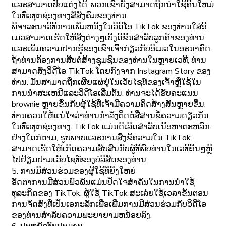
ແລະສາມາດປັບແຕ່ງໄດ້. ພວກເຂົາຍັງສາມາດຖືກນໍາໃຊ້ຄືນໃຫມ່
ໃນທົ່ວທຸກຊ່ອງທາງສື່ສັງຄົມຂອງທ່ານ.
ພິຈາລະນາວິທີການເພີ່ມຫນຶ່ງໃນວິດີໂອ TikTok ຂອງທ່ານໃສ່ອີ
ເມວສາມາດເຮັດໃຫ້ສິ່ງຕ່າງໆເບິ່ງດີຂຶ້ນສໍາລັບລູກຄ້າຂອງທ່ານ
ແລະເພີ່ມຄວາມຢາກຮູ້ຂອງເຂົາເຈົ້າກ່ຽວກັບອີເມວໃນອະນາຄົດ.
ຖ້າທ່ານຕ້ອງການສືບຕໍ່ສ້າງຊຸມຊົນຂອງທ່ານໃນຫຼາຍເວທີ, ທ່ານ
ສາມາດສົ່ງວິດີໂອ TikTok ໂດຍກົງຈາກ Instagram Story ຂອງ
ທ່ານ. ມັນສາມາດຖືກເຜີຍແຜ່ຢູ່ໃນເວັບໄຊທ໌ຂອງເຈົ້າຫຼືໃຊ້ໃນ
ການນໍາສະເຫນີແລະວິດີໂອເລີ່ມຕົ້ນ. ທ່ານຈະໄດ້ຮັບຄະແນນ
brownie ຫຼາຍຂຶ້ນກັບຜູ້ໃຊ້ທີ່ເຈົ້າມີຄວາມຄິດສ້າງສັນຫຼາຍຂຶ້ນ.
ທ່ານຄວນໃຫ້ແນ່ໃຈວ່າທ່ານກໍາລັງຕິດຕໍ່ສື່ສານຂໍ້ຄວາມດຽວກັນ
ໃນທົ່ວທຸກຊ່ອງທາງ. TikTok ແມ່ນດີເລີດສໍາລັບເນື້ອຫາຕະຫລົກ.
ຢ່າງໃດກໍຕາມ, ຮູບພາບແລະການສົ່ງຂໍ້ຄວາມໃນ TikTok
ສາມາດເຮັດໃຫ້ເກີດຄວາມສັບສົນກັບຜູ້ທີ່ພົບທ່ານໃນເວທີອື່ນໆຫຼື
ໄປຢ້ຽມຢາມເວັບໄຊທ໌ຂອງບໍລິສັດຂອງທ່ານ.
5. ການມີສ່ວນຮ່ວມຂອງຜູ້ໃຊ້ທີ່ຍິ່ງໃຫຍ່
ອັດຕາການມີສ່ວນພົວພັນແມ່ນປັດໃຈສໍາຄັນໃນການນໍາໃຊ້
ທຸລະກິດຂອງ TikTok. ຜູ້ໃຊ້ TikTok ສະເລ່ຍໃຊ້ເວລາຂັ້ນຕອນ
ການຈັດສົ່ງທີ່ເປັນເອກະລັກເພື່ອເພີ່ມການມີສ່ວນຮ່ວມກັບວິດີໂອ
ຂອງທ່ານສໍາລັບຄວາມພະຍາຍາມຫນ້ອຍລົງ.