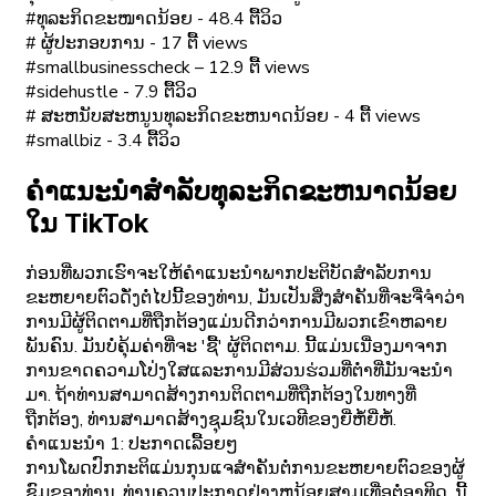
#ທຸລະກິດຂະໜາດນ້ອຍ - 48.4 ຕື້ວິວ
# ຜູ້ປະກອບການ - 17 ຕື້ views
#smallbusinesscheck – 12.9 ຕື້ views
#sidehustle - 7.9 ຕື້ວິວ
# ສະຫນັບສະຫນູນທຸລະກິດຂະຫນາດນ້ອຍ - 4 ຕື້ views
#smallbiz - 3.4 ຕື້ວິວ
ຄໍາແນະນໍາສໍາລັບທຸລະກິດຂະຫນາດນ້ອຍ
ໃນ TikTok
ກ່ອນທີ່ພວກເຮົາຈະໃຫ້ຄໍາແນະນໍາພາກປະຕິບັດສໍາລັບການ
ຂະຫຍາຍຕົວດັ່ງຕໍ່ໄປນີ້ຂອງທ່ານ, ມັນເປັນສິ່ງສໍາຄັນທີ່ຈະຈື່ຈໍາວ່າ
ການມີຜູ້ຕິດຕາມທີ່ຖືກຕ້ອງແມ່ນດີກວ່າການມີພວກເຂົາຫລາຍ
ພັນຄົນ. ມັນບໍ່ຄຸ້ມຄ່າທີ່ຈະ 'ຊື້' ຜູ້ຕິດຕາມ. ນີ້ແມ່ນເນື່ອງມາຈາກ
ການຂາດຄວາມໂປ່ງໃສແລະການມີສ່ວນຮ່ວມທີ່ຕໍ່າທີ່ມັນຈະນໍາ
ມາ. ຖ້າທ່ານສາມາດສ້າງການຕິດຕາມທີ່ຖືກຕ້ອງໃນທາງທີ່
ຖືກຕ້ອງ, ທ່ານສາມາດສ້າງຊຸມຊົນໃນເວທີຂອງຍີ່ຫໍ້ຍີ່ຫໍ້.
ຄໍາແນະນໍາ 1: ປະກາດເລື້ອຍໆ
ການໂພດປົກກະຕິແມ່ນກຸນແຈສໍາຄັນຕໍ່ການຂະຫຍາຍຕົວຂອງຜູ້
ຊົມຂອງທ່ານ. ທ່ານຄວນປະກາດຢ່າງຫນ້ອຍສາມເທື່ອຕໍ່ອາທິດ. ນີ້