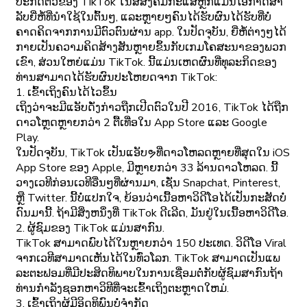
ປະກົດຕົວຂອງ TikTok ໃນສື່ສັງຄົມກະແສຫຼັກແມ່ນໂອກາດສໍາ
ລັບຍີ່ຫໍ້ທີ່ນໍາໃຊ້ໃນຕົ້ນໆ, ແລະຫຼາຍໆຄົນໄດ້ຮັບຜົນໄດ້ຮັບທີ່ບໍ່
ຄາດຄິດຈາກການມີຕົວຕົນຜ່ານ app. ໃນປັດຈຸບັນ, ຍີ່ຫໍ້ຕ່າງໆໄດ້
ກາຍເປັນຄວາມຄິດສ້າງສັນຫຼາຍຂຶ້ນກັບເກມໂຄສະນາຂອງພວກ
ເຂົາ, ສ່ວນໃຫຍ່ແມ່ນ TikTok. ນີ້ແມ່ນເຫດຜົນທີ່ທຸລະກິດຂອງ
ທ່ານສາມາດໄດ້ຮັບຜົນປະໂຫຍດຈາກ TikTok:
1. ເຂົ້າເຖິງຄົນໄດ້ໄວຂຶ້ນ
ເຖິງວ່າຈະມີແອັບດັ່ງກ່າວຖືກເປີດຕົວໃນປີ 2016, TikTok ໄດ້ຖືກ
ດາວໂຫຼດຫຼາຍກວ່າ 2 ຕື້ເທື່ອໃນ App Store ແລະ Google
Play.
ໃນປັດຈຸບັນ, TikTok ເປັນແອັບຯທີ່ດາວໂຫລດຫຼາຍທີ່ສຸດໃນ iOS
App Store ຂອງ Apple, ມີຫຼາຍກວ່າ 33 ລ້ານດາວໂຫລດ. ນີ້
ວາງເວທີກ່ອນເວທີອື່ນໆທີ່ຜ່ານມາ, ເຊັ່ນ Snapchat, Pinterest,
ຫຼື Twitter. ນີ້ບໍ່ແປກໃຈ, ຍ້ອນວ່າເນື້ອຫາວິດີໂອໄດ້ເປັນກະສັດບໍ່
ດົນມານີ້. ຖ້າມີສິ່ງຫນຶ່ງທີ່ TikTok ດີເລີດ, ມັນຢູ່ໃນເນື້ອຫາວິດີໂອ.
2. ຜູ້ຊົມຂອງ TikTok ແມ່ນສາກົນ.
TikTok ສາມາດພົບໄດ້ໃນຫຼາຍກວ່າ 150 ປະເທດ. ວິດີໂອ Viral
ຈາກເວທີສາມາດເຫັນໄດ້ໃນທົ່ວໂລກ. TikTok ສາມາດເປັນແພ
ລະຕະຟອມທີ່ມີປະສິດທິພາບໃນການເຊື່ອມຕໍ່ກັບຜູ້ຊົມສາກົນຖ້າ
ທ່ານກໍາລັງຊອກຫາວິທີທີ່ຈະເຂົ້າເຖິງຕະຫຼາດໃຫມ່.
3. ເຂົ້າເຖິງຜູ້ມີອິດທິພົນບໍ່ຈໍາກັດ