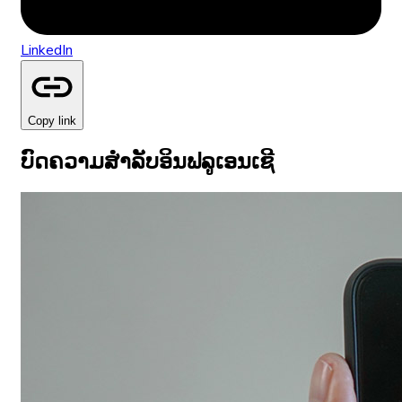
LinkedIn
Copy link
ບົດຄວາມສຳລັບອິນຟລູເອນເຊີ