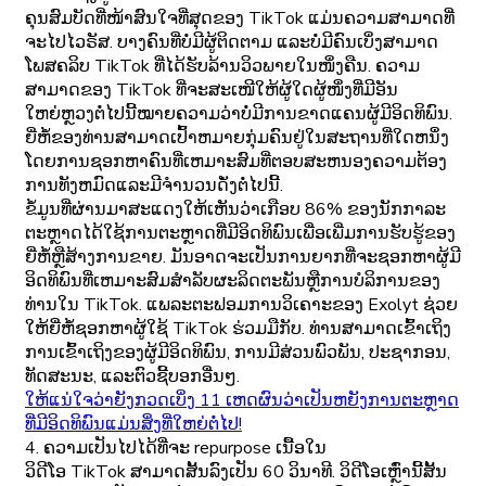
ຄຸນສົມບັດທີ່ໜ້າສົນໃຈທີ່ສຸດຂອງ TikTok ແມ່ນຄວາມສາມາດທີ່
ຈະໄປໄວຣັສ. ບາງຄົນທີ່ບໍ່ມີຜູ້ຕິດຕາມ ແລະບໍ່ມີຄົນເບິ່ງສາມາດ
ໂພສຄລິບ TikTok ທີ່ໄດ້ຮັບລ້ານວິວພາຍໃນໜຶ່ງຄືນ. ຄວາມ
ສາມາດຂອງ TikTok ທີ່ຈະສະເໜີໃຫ້ຜູ້ໃດຜູ້ໜຶ່ງທີ່ມີອັນ
ໃຫຍ່ຫຼວງຕໍ່ໄປນີ້ໝາຍຄວາມວ່າບໍ່ມີການຂາດແຄນຜູ້ມີອິດທິພົນ.
ຍີ່ຫໍ້ຂອງທ່ານສາມາດເປົ້າຫມາຍກຸ່ມຄົນຢູ່ໃນສະຖານທີ່ໃດຫນຶ່ງ
ໂດຍການຊອກຫາຄົນທີ່ເຫມາະສົມທີ່ຕອບສະຫນອງຄວາມຕ້ອງ
ການທັງຫມົດແລະມີຈໍານວນດັ່ງຕໍ່ໄປນີ້.
ຂໍ້ມູນທີ່ຜ່ານມາສະແດງໃຫ້ເຫັນວ່າເກືອບ 86% ຂອງນັກກາລະ
ຕະຫຼາດໄດ້ໃຊ້ການຕະຫຼາດທີ່ມີອິດທິພົນເພື່ອເພີ່ມການຮັບຮູ້ຂອງ
ຍີ່ຫໍ້ຫຼືສ້າງການຂາຍ. ມັນອາດຈະເປັນການຍາກທີ່ຈະຊອກຫາຜູ້ມີ
ອິດທິພົນທີ່ເຫມາະສົມສໍາລັບຜະລິດຕະພັນຫຼືການບໍລິການຂອງ
ທ່ານໃນ TikTok. ແພລະຕະຟອມການວິເຄາະຂອງ Exolyt ຊ່ວຍ
ໃຫ້ຍີ່ຫໍ້ຊອກຫາຜູ້ໃຊ້ TikTok ຮ່ວມມືກັບ. ທ່ານສາມາດເຂົ້າເຖິງ
ການເຂົ້າເຖິງຂອງຜູ້ມີອິດທິພົນ, ການມີສ່ວນພົວພັນ, ປະຊາກອນ,
ທັດສະນະ, ແລະຕົວຊີ້ບອກອື່ນໆ.
ໃຫ້ແນ່ໃຈວ່າຍັງກວດເບິ່ງ 11 ເຫດຜົນວ່າເປັນຫຍັງການຕະຫຼາດ
ທີ່ມີອິດທິພົນແມ່ນສິ່ງທີ່ໃຫຍ່ຕໍ່ໄປ!
4. ຄວາມ​ເປັນ​ໄປ​ໄດ້​ທີ່​ຈະ repurpose ເນື້ອ​ໃນ​
ວິດີໂອ TikTok ສາມາດສັ້ນລົງເປັນ 60 ວິນາທີ. ວິດີໂອເຫຼົ່ານີ້ສັ້ນ