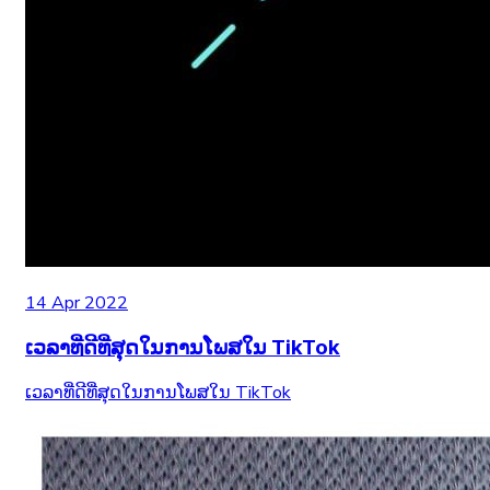
14 Apr 2022
ເວລາທີ່ດີທີ່ສຸດໃນການໂພສໃນ TikTok
ເວລາທີ່ດີທີ່ສຸດໃນການໂພສໃນ TikTok