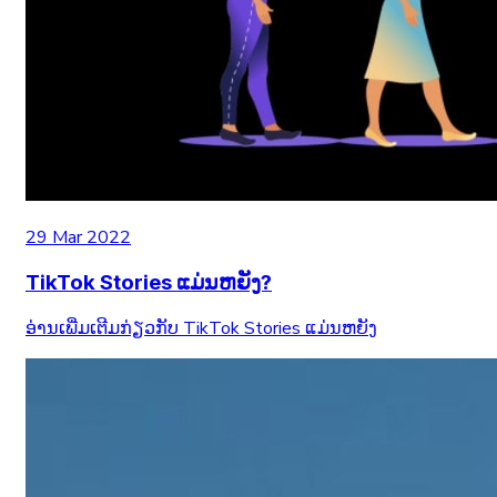
29 Mar 2022
TikTok Stories ແມ່ນຫຍັງ?
ອ່ານເພີ່ມເຕີມກ່ຽວກັບ TikTok Stories ແມ່ນຫຍັງ