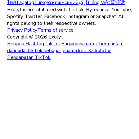
ไทย
Tagalog
Türkçe
Yкраїнський
اُردُو
Tiếng Việt
普通话
Exolyt is not affiliated with TikTok, Bytedance, YouTube,
Spotify, Twitter, Facebook, Instagram or Snapchat. All
rights belong to their respective owners.
Privacy Policy
Terms of service
Copyright ©
2026
Exolyt
Penjana Hashtag TikTok
Bagaimana untuk bermanfaat
daripada TikTok sebagai jenama kecil
Kalkulator
Pendapatan TikTok