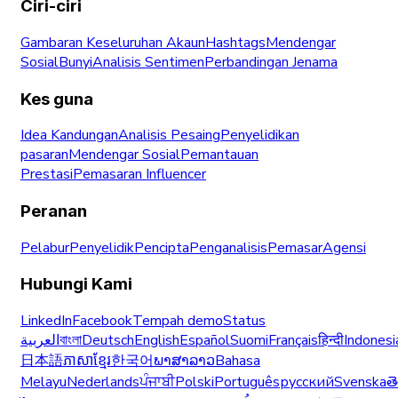
Ciri-ciri
Gambaran Keseluruhan Akaun
Hashtags
Mendengar
Sosial
Bunyi
Analisis Sentimen
Perbandingan Jenama
Kes guna
Idea Kandungan
Analisis Pesaing
Penyelidikan
pasaran
Mendengar Sosial
Pemantauan
Prestasi
Pemasaran Influencer
Peranan
Pelabur
Penyelidik
Pencipta
Penganalisis
Pemasar
Agensi
Hubungi Kami
LinkedIn
Facebook
Tempah demo
Status
العربية
বাংলা
Deutsch
English
Español
Suomi
Français
हिन्दी
Indonesi
日本語
ភាសាខ្មែរ
한국어
ພາສາລາວ
Bahasa
Melayu
Nederlands
ਪੰਜਾਬੀ
Polski
Português
русский
Svenska
త