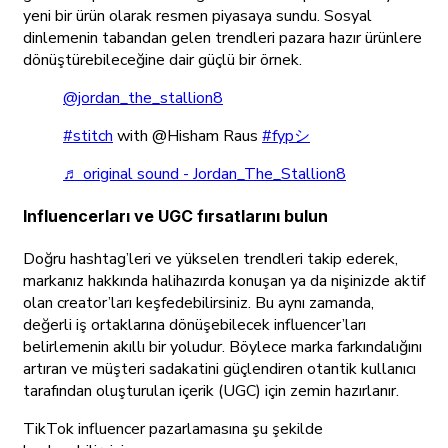
yeni bir ürün olarak resmen piyasaya sundu. Sosyal
dinlemenin tabandan gelen trendleri pazara hazır ürünlere
dönüştürebileceğine dair güçlü bir örnek.
@jordan_the_stallion8
#stitch
with @Hisham Raus
#fypシ
♬ original sound - Jordan_The_Stallion8
Influencerları ve UGC fırsatlarını bulun
Doğru hashtag’leri ve yükselen trendleri takip ederek,
markanız hakkında halihazırda konuşan ya da nişinizde aktif
olan creator’ları keşfedebilirsiniz. Bu aynı zamanda,
değerli iş ortaklarına dönüşebilecek influencer’ları
belirlemenin akıllı bir yoludur. Böylece marka farkındalığını
artıran ve müşteri sadakatini güçlendiren otantik kullanıcı
tarafından oluşturulan içerik (UGC) için zemin hazırlanır.
TikTok influencer pazarlamasına şu şekilde