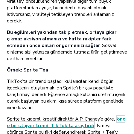
viraliteyi önceliklendiren yapısıyla diğer tüm büyük
platformlardan ayrışır; bu nedenle başarılı olmak
istiyorsanız, viraliteyi tetikleyen trendleri anlamanız
gerekir.
Bu eğilimleri yakından takip etmek, ortaya çıkar
çıkmaz aksiyon almanızı ve hatta rakipler fark
etmeden önce onları öngörmenizi sağlar
. Sosyal
dinleme sizi yalnızca gündemde tutmaz; ürün geliştirmeye
de ilham verebilir.
Örnek: Sprite Tea
TikTok’ta bir trend başladı: kullanıcılar, kendi özgün
içeceklerini oluşturmak için Sprite’ı bir çay poşetiyle
karıştırmayı denedi. Eğlence amaçlı kullanıcı üretimli içerik
olarak başlayan bu akım, kısa sürede platform genelinde
ivme kazandı.
Sprite’te kıdemli kreatif direktör A.P. Chaney’e göre,
önc
e bir stajyer trendi TikTok’ta araştırdı
. İvmeyi
görünce Sprite bu fikri değerlendirerek Sprite + Tea’yi