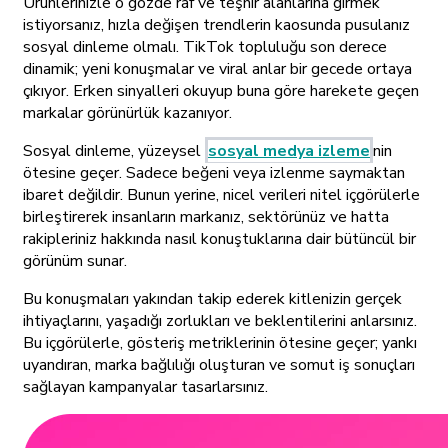
Ürünlerinizle o gözde raf ve teşhir alanlarına girmek
istiyorsanız, hızla değişen trendlerin kaosunda pusulanız
sosyal dinleme olmalı. TikTok topluluğu son derece
dinamik; yeni konuşmalar ve viral anlar bir gecede ortaya
çıkıyor. Erken sinyalleri okuyup buna göre harekete geçen
markalar görünürlük kazanıyor.
Sosyal dinleme, yüzeysel
sosyal medya izleme
nin
ötesine geçer. Sadece beğeni veya izlenme saymaktan
ibaret değildir. Bunun yerine, nicel verileri nitel içgörülerle
birleştirerek insanların markanız, sektörünüz ve hatta
rakipleriniz hakkında nasıl konuştuklarına dair bütüncül bir
görünüm sunar.
Bu konuşmaları yakından takip ederek kitlenizin gerçek
ihtiyaçlarını, yaşadığı zorlukları ve beklentilerini anlarsınız.
Bu içgörülerle, gösteriş metriklerinin ötesine geçer; yankı
uyandıran, marka bağlılığı oluşturan ve somut iş sonuçları
sağlayan kampanyalar tasarlarsınız.