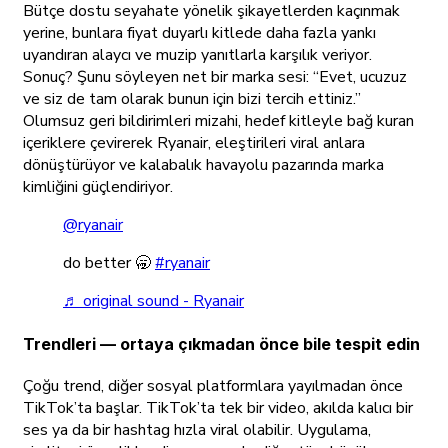
Bütçe dostu seyahate yönelik şikayetlerden kaçınmak
yerine, bunlara fiyat duyarlı kitlede daha fazla yankı
uyandıran alaycı ve muzip yanıtlarla karşılık veriyor.
Sonuç? Şunu söyleyen net bir marka sesi:
“Evet, ucuzuz
ve siz de tam olarak bunun için bizi tercih ettiniz.”
Olumsuz geri bildirimleri mizahi, hedef kitleyle bağ kuran
içeriklere çevirerek Ryanair, eleştirileri viral anlara
dönüştürüyor ve kalabalık havayolu pazarında marka
kimliğini güçlendiriyor.
@ryanair
do better 🥱
#ryanair
♬ original sound - Ryanair
Trendleri — ortaya çıkmadan önce bile tespit edin
Çoğu trend, diğer sosyal platformlara yayılmadan önce
TikTok’ta başlar. TikTok’ta tek bir video, akılda kalıcı bir
ses ya da bir hashtag hızla viral olabilir. Uygulama,