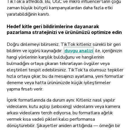
TikTok’a atfedildi. Bu, UGC ve mikro influencer’ların çoğu
zaman büyük bütçeli kampanyalardan daha fazla etki
yaratabildiğinin kanıtı.
Hedef kitle geri bildirimlerine dayanarak
pazarlama stratejinizi ve ürününüzü optimize edin
Doğru dinlemeyi bilirseniz, TikTok kitleniz sürekli bir geri
bildirim ve içgörü kaynağıdır.
duygu analizi
ile, içeriğinizin
hangi yönlerinin karşılık bulduğunu ve hangilerinin
bulmadığını ortaya çıkaran tekrarlayan övgüler veya
eleştirileri tespit edebilirsiniz. TikTok’ta olumsuz tepkiler
hızla ortaya çıkar; bu da mesajınızı ayarlama, yeni formatlar
deneme veya hatta ürününüzde küçük iyileştirmeler
yapma fırsatı verir.
İçerik formatlarında da durum aynı: Kitleniz nasıl yapılır
videolarını, kutu açılışı (unboxing) videolarını veya kamera
arkası videolarını tercih ediyorsa, bu formatlara ağırlık
vermek kısa vadeli pikleri kalıcı performansa
dönüştürebilir. Şikayetler aniden arttığında — örneğin bir