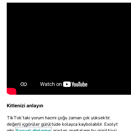
Kitlenizi anlayın
TikTok’taki yorum hacmi çoğu zaman çok yüksektir;
değerli içgörüler gürültüde kolayca kaybolabilir. Exolyt
gibi
Sosyal dinleme
araçları, markaların bu gürültüyü