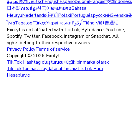
العربية
বাংলা
Deutsch
English
Español
Suomi
Français
हिन्दी
Indonesi
日本語
ភាសាខ្មែរ
한국어
ພາສາລາວ
Bahasa
Melayu
Nederlands
ਪੰਜਾਬੀ
Polski
Português
русский
Svenska
త
ไทย
Tagalog
Türkçe
Yкраїнський
اُردُو
Tiếng Việt
普通话
Exolyt is not affiliated with TikTok, Bytedance, YouTube,
Spotify, Twitter, Facebook, Instagram or Snapchat. All
rights belong to their respective owners.
Privacy Policy
Terms of service
Copyright ©
2026
Exolyt
TikTok Hashtag oluşturucu
Küçük bir marka olarak
TikTok’tan nasıl faydalanabilirsiniz
TikTok Para
Hesaplayıcı