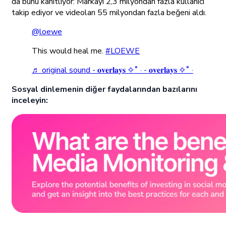
da bunu kanıtlıyor: Markayı 2,3 milyondan fazla kullanıcı
takip ediyor ve videoları 55 milyondan fazla beğeni aldı.
@loewe
This would heal me.
#LOEWE
♬ original sound - 𝐨𝐯𝐞𝐫𝐥𝐚𝐲𝐬 ✧˚ · - 𝐨𝐯𝐞𝐫𝐥𝐚𝐲𝐬 ✧˚ ·
Sosyal dinlemenin diğer faydalarından bazılarını
inceleyin: