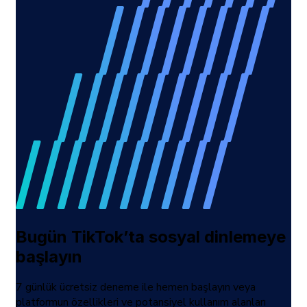
Bugün TikTok’ta sosyal dinlemeye
başlayın
7 günlük ücretsiz deneme ile hemen başlayın veya
platformun özellikleri ve potansiyel kullanım alanları