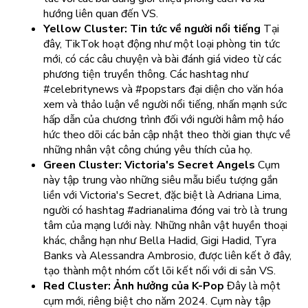
hướng liên quan đến VS.
Yellow Cluster: Tin tức về người nổi tiếng
Tại
đây, TikTok hoạt động như một loại phòng tin tức
mới, có các câu chuyện và bài đánh giá video từ các
phương tiện truyền thông. Các hashtag như
#celebritynews và #popstars đại diện cho văn hóa
xem và thảo luận về người nổi tiếng, nhấn mạnh sức
hấp dẫn của chương trình đối với người hâm mộ háo
hức theo dõi các bản cập nhật theo thời gian thực về
những nhân vật công chúng yêu thích của họ.
Green Cluster: Victoria's Secret Angels
Cụm
này tập trung vào những siêu mẫu biểu tượng gắn
liền với Victoria's Secret, đặc biệt là Adriana Lima,
người có hashtag #adrianalima đóng vai trò là trung
tâm của mạng lưới này. Những nhân vật huyền thoại
khác, chẳng hạn như Bella Hadid, Gigi Hadid, Tyra
Banks và Alessandra Ambrosio, được liên kết ở đây,
tạo thành một nhóm cốt lõi kết nối với di sản VS.
Red Cluster: Ảnh hưởng của K-Pop
Đây là một
cụm mới, riêng biệt cho năm 2024. Cụm này tập