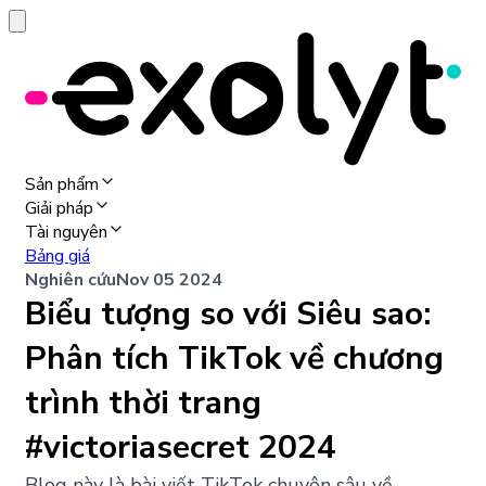
Sản phẩm
Giải pháp
Tài nguyên
Bảng giá
Nghiên cứu
Nov 05 2024
Biểu tượng so với Siêu sao:
Phân tích TikTok về chương
trình thời trang
#victoriasecret 2024
Blog này là bài viết TikTok chuyên sâu về