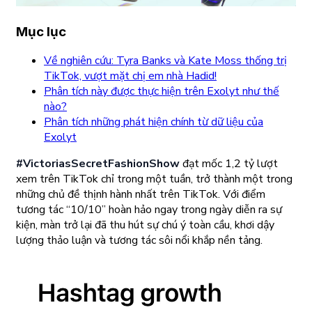
Mục lục
Về nghiên cứu: Tyra Banks và Kate Moss thống trị
TikTok, vượt mặt chị em nhà Hadid!
Phân tích này được thực hiện trên Exolyt như thế
nào?
Phân tích những phát hiện chính từ dữ liệu của
Exolyt
#VictoriasSecretFashionShow
đạt mốc 1,2 tỷ lượt
xem trên TikTok chỉ trong một tuần, trở thành một trong
những chủ đề thịnh hành nhất trên TikTok. Với điểm
tương tác “10/10” hoàn hảo ngay trong ngày diễn ra sự
kiện, màn trở lại đã thu hút sự chú ý toàn cầu, khơi dậy
lượng thảo luận và tương tác sôi nổi khắp nền tảng.