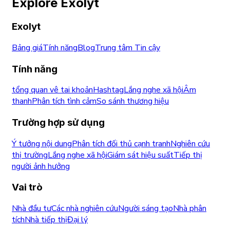
Explore Exolyt
Exolyt
Bảng giá
Tính năng
Blog
Trung tâm Tin cậy
Tính năng
tổng quan vê tai khoản
Hashtag
Lắng nghe xã hội
Âm
thanh
Phân tích tình cảm
So sánh thương hiệu
Trường hợp sử dụng
Ý tưởng nội dung
Phân tích đối thủ cạnh tranh
Nghiên cứu
thị trường
Lắng nghe xã hội
Giám sát hiệu suất
Tiếp thị
người ảnh hưởng
Vai trò
Nhà đầu tư
Các nhà nghiên cứu
Người sáng tạo
Nhà phân
tích
Nhà tiếp thị
Đại lý