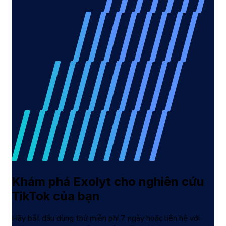
Khám phá Exolyt cho nghiên cứu
TikTok của bạn
Hãy bắt đầu dùng thử miễn phí 7 ngày hoặc liên hệ với