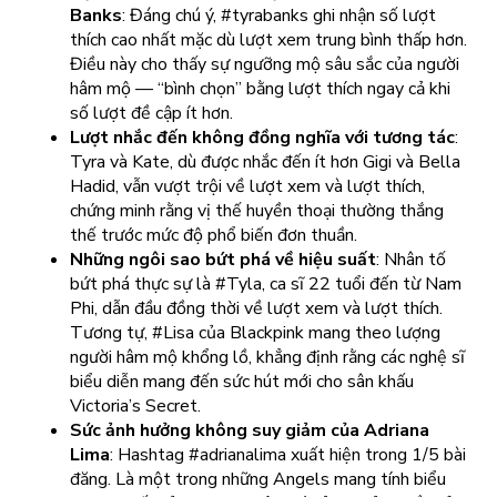
Banks
: Đáng chú ý, #tyrabanks ghi nhận số lượt
thích cao nhất mặc dù lượt xem trung bình thấp hơn.
Điều này cho thấy sự ngưỡng mộ sâu sắc của người
hâm mộ — “bình chọn” bằng lượt thích ngay cả khi
số lượt đề cập ít hơn.
Lượt nhắc đến không đồng nghĩa với tương tác
:
Tyra và Kate, dù được nhắc đến ít hơn Gigi và Bella
Hadid, vẫn vượt trội về lượt xem và lượt thích,
chứng minh rằng vị thế huyền thoại thường thắng
thế trước mức độ phổ biến đơn thuần.
Những ngôi sao bứt phá về hiệu suất
: Nhân tố
bứt phá thực sự là #Tyla, ca sĩ 22 tuổi đến từ Nam
Phi, dẫn đầu đồng thời về lượt xem và lượt thích.
Tương tự, #Lisa của Blackpink mang theo lượng
người hâm mộ khổng lồ, khẳng định rằng các nghệ sĩ
biểu diễn mang đến sức hút mới cho sân khấu
Victoria’s Secret.
Sức ảnh hưởng không suy giảm của Adriana
Lima
: Hashtag #adrianalima xuất hiện trong 1/5 bài
đăng. Là một trong những Angels mang tính biểu