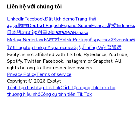
Liên hệ với chúng tôi
LinkedIn
Facebook
Đặt lịch demo
Trạng thái
العربية
বাংলা
Deutsch
English
Español
Suomi
Français
हिन्दी
Indonesi
日本語
ភាសាខ្មែរ
한국어
ພາສາລາວ
Bahasa
Melayu
Nederlands
ਪੰਜਾਬੀ
Polski
Português
русский
Svenska
త
ไทย
Tagalog
Türkçe
Yкраїнський
اُردُو
Tiếng Việt
普通话
Exolyt is not affiliated with TikTok, Bytedance, YouTube,
Spotify, Twitter, Facebook, Instagram or Snapchat. All
rights belong to their respective owners.
Privacy Policy
Terms of service
Copyright ©
2026
Exolyt
Trình tạo hashtag TikTok
Cách tận dụng TikTok cho
thương hiệu nhỏ
Công cụ tính tiền TikTok