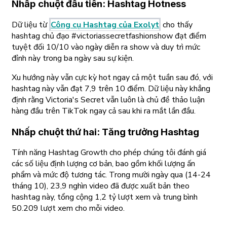
Nhấp chuột đầu tiên: Hashtag Hotness
Dữ liệu từ
Công cụ Hashtag của Exolyt
cho thấy
hashtag chủ đạo #victoriassecretfashionshow đạt điểm
tuyệt đối 10/10 vào ngày diễn ra show và duy trì mức
đỉnh này trong ba ngày sau sự kiện.
Xu hướng này vẫn cực kỳ hot ngay cả một tuần sau đó, với
hashtag này vẫn đạt 7,9 trên 10 điểm. Dữ liệu này khẳng
định rằng Victoria's Secret vẫn luôn là chủ đề thảo luận
hàng đầu trên TikTok ngay cả sau khi ra mắt lần đầu.
Nhấp chuột thứ hai: Tăng trưởng Hashtag
Tính năng Hashtag Growth cho phép chúng tôi đánh giá
các số liệu định lượng cơ bản, bao gồm khối lượng ấn
phẩm và mức độ tương tác. Trong mười ngày qua (14-24
tháng 10), 23,9 nghìn video đã được xuất bản theo
hashtag này, tổng cộng 1,2 tỷ lượt xem và trung bình
50.209 lượt xem cho mỗi video.