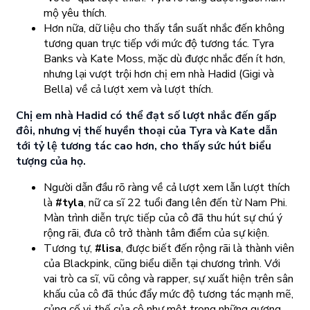
mộ yêu thích.
Hơn nữa, dữ liệu cho thấy tần suất nhắc đến không
tương quan trực tiếp với mức độ tương tác. Tyra
Banks và Kate Moss, mặc dù được nhắc đến ít hơn,
nhưng lại vượt trội hơn chị em nhà Hadid (Gigi và
Bella) về cả lượt xem và lượt thích.
Chị em nhà Hadid có thể đạt số lượt nhắc đến gấp
đôi, nhưng vị thế huyền thoại của Tyra và Kate dẫn
tới tỷ lệ tương tác cao hơn, cho thấy sức hút biểu
tượng của họ.
Người dẫn đầu rõ ràng về cả lượt xem lẫn lượt thích
là
#tyla
, nữ ca sĩ 22 tuổi đang lên đến từ Nam Phi.
Màn trình diễn trực tiếp của cô đã thu hút sự chú ý
rộng rãi, đưa cô trở thành tâm điểm của sự kiện.
Tương tự,
#lisa
, được biết đến rộng rãi là thành viên
của Blackpink, cũng biểu diễn tại chương trình. Với
vai trò ca sĩ, vũ công và rapper, sự xuất hiện trên sân
khấu của cô đã thúc đẩy mức độ tương tác mạnh mẽ,
củng cố vị thế của cô như một trong những gương