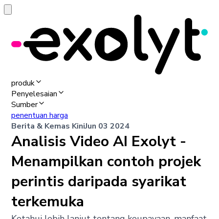
produk
Penyelesaian
Sumber
penentuan harga
Berita & Kemas Kini
Jun 03 2024
Analisis Video AI Exolyt -
Menampilkan contoh projek
perintis daripada syarikat
terkemuka
Ketahui lebih lanjut tentang keupayaan, manfaat