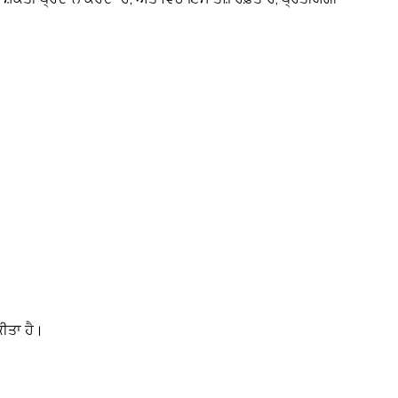
ਕੀਤਾ ਹੈ।