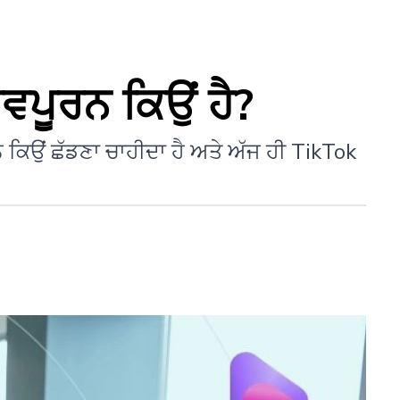
ਵਪੂਰਨ ਕਿਉਂ ਹੈ?
ਨੂੰ ਕਿਉਂ ਛੱਡਣਾ ਚਾਹੀਦਾ ਹੈ ਅਤੇ ਅੱਜ ਹੀ TikTok