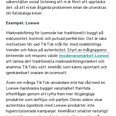
säkerställer social listening att ni är först att upptäcka
det, så att ni kan åtgärda problemen innan de utvecklas
till fullskaliga kriser.
Exempel: Loewe
Marknadsföring för lyxmode har traditionellt byggt på
exklusivitet, kontroll och putsad perfektion. Det är raka
motsatsen till vad TikTok står för, med snabbrörliga
trender och fokus på autenticitet. Styrt av målgruppens
beteende och respons valde
modevarumärket Loewe
att lämna det traditionella marknadsföringstänket och
anamma TikToks sätt: innehåll som känns spontant och
igenkännbart snarare än iscensatt.
Även om många TikTok-användare inte har råd med en
Loewe-handväska bygger varumärket framtida
efterfrågan genom att lyfta fram mer tillgängliga
produkter som doftljus och parfym. Deras videor visar
autentiska ögonblick med Loewe-produkter, inte
hyperstyliserade kampanjer. Innehållet smälter naturligt