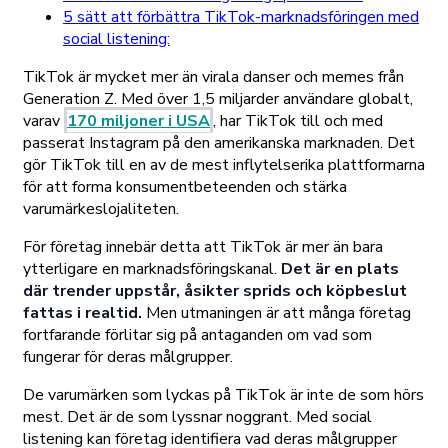
5 sätt att förbättra TikTok-marknadsföringen med
social listening:
TikTok är mycket mer än virala danser och memes från
Generation Z. Med över 1,5 miljarder användare globalt,
varav
170 miljoner i USA
, har TikTok till och med
passerat Instagram på den amerikanska marknaden. Det
gör TikTok till en av de mest inflytelserika plattformarna
för att forma konsumentbeteenden och stärka
varumärkeslojaliteten.
För företag innebär detta att TikTok är mer än bara
ytterligare en marknadsföringskanal.
Det är en plats
där trender uppstår, åsikter sprids och köpbeslut
fattas i realtid.
Men utmaningen är att många företag
fortfarande förlitar sig på antaganden om vad som
fungerar för deras målgrupper.
De varumärken som lyckas på TikTok är inte de som hörs
mest. Det är de som lyssnar noggrant. Med social
listening kan företag identifiera vad deras målgrupper