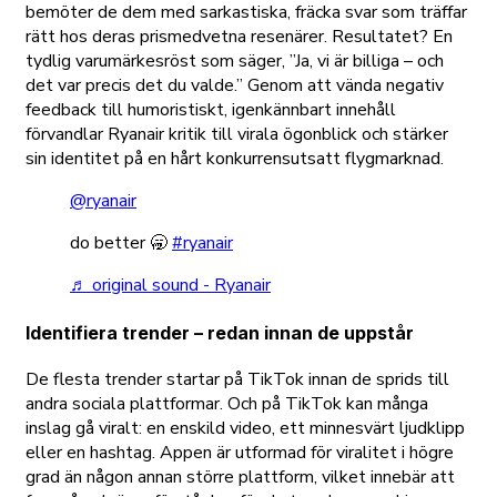
bemöter de dem med sarkastiska, fräcka svar som träffar
rätt hos deras prismedvetna resenärer. Resultatet? En
tydlig varumärkesröst som säger,
”Ja, vi är billiga – och
det var precis det du valde.”
Genom att vända negativ
feedback till humoristiskt, igenkännbart innehåll
förvandlar Ryanair kritik till virala ögonblick och stärker
sin identitet på en hårt konkurrensutsatt flygmarknad.
@ryanair
do better 🥱
#ryanair
♬ original sound - Ryanair
Identifiera trender – redan innan de uppstår
De flesta trender startar på TikTok innan de sprids till
andra sociala plattformar. Och på TikTok kan många
inslag gå viralt: en enskild video, ett minnesvärt ljudklipp
eller en hashtag. Appen är utformad för viralitet i högre
grad än någon annan större plattform, vilket innebär att