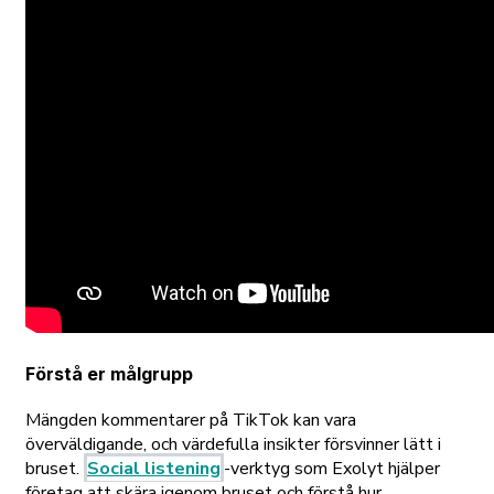
Förstå er målgrupp
Mängden kommentarer på TikTok kan vara
överväldigande, och värdefulla insikter försvinner lätt i
bruset.
Social listening
-verktyg som Exolyt hjälper
företag att skära igenom bruset och förstå hur