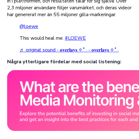
in i plattformen, och resultaten talar för sig själva: Över
2,3 miljoner användare följer varumärket, och deras videor
har genererat mer än 55 miljoner gilla-markeringar.
@loewe
This would heal me.
#LOEWE
♬ original sound - 𝐨𝐯𝐞𝐫𝐥𝐚𝐲𝐬 ✧˚ · - 𝐨𝐯𝐞𝐫𝐥𝐚𝐲𝐬 ✧˚ ·
Några ytterligare fördelar med social listening: