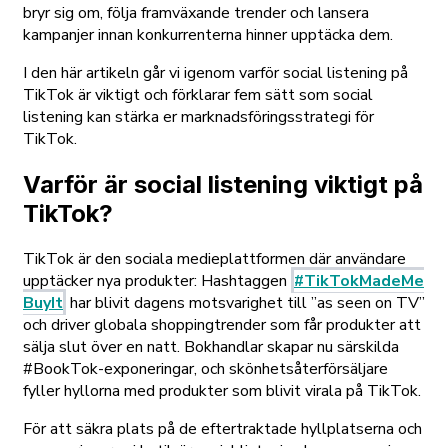
bryr sig om, följa framväxande trender och lansera
kampanjer innan konkurrenterna hinner upptäcka dem.
I den här artikeln går vi igenom varför social listening på
TikTok är viktigt och förklarar fem sätt som social
listening kan stärka er marknadsföringsstrategi för
TikTok.
Varför är social listening viktigt på
TikTok?
TikTok är
den
sociala medieplattformen där användare
upptäcker nya produkter: Hashtaggen
#TikTokMadeMe
BuyIt
har blivit dagens motsvarighet till ”as seen on TV”
och driver globala shoppingtrender som får produkter att
sälja slut över en natt. Bokhandlar skapar nu särskilda
#BookTok-exponeringar, och skönhetsåterförsäljare
fyller hyllorna med produkter som blivit virala på TikTok.
För att säkra plats på de eftertraktade hyllplatserna och