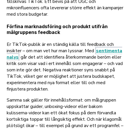
tillskrivas TikTok. Ett bevis på att UGC och
mikroinfluencers ofta levererar större effekt än kampanjer
med stora budgetar.
Förfina marknadsföring och produkt utifrån
målgruppens feedback
Er TikTok‑publik är en ständig källa till feedback och
insikter – om man vet hur man lyssnar. Med
sentimenta
nalys
går det att identifiera återkommande beröm eller
kritik som visar vad i ert innehåll som engagerar – och vad
som inte gör det. Negativa reaktioner syns snabbt på
TikTok, vilket ger er möjlighet att justera budskapet,
experimentera med nya format eller till och med
finjustera produkten.
Samma sak gäller för innehållsformat: om målgruppen
uppskattar guider, unboxing-videor eller bakom
kulisserna-videor kan ett ökat fokus på dem förvandla
kortsiktiga toppar till långsiktig effekt. Och när klagomål
plötsligt ökar – till exempel på grund av ett programfel –