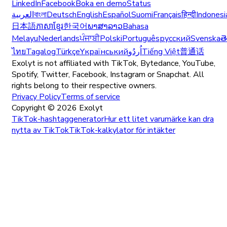
LinkedIn
Facebook
Boka en demo
Status
العربية
বাংলা
Deutsch
English
Español
Suomi
Français
हिन्दी
Indonesi
日本語
ភាសាខ្មែរ
한국어
ພາສາລາວ
Bahasa
Melayu
Nederlands
ਪੰਜਾਬੀ
Polski
Português
русский
Svenska
త
ไทย
Tagalog
Türkçe
Yкраїнський
اُردُو
Tiếng Việt
普通话
Exolyt is not affiliated with TikTok, Bytedance, YouTube,
Spotify, Twitter, Facebook, Instagram or Snapchat. All
rights belong to their respective owners.
Privacy Policy
Terms of service
Copyright ©
2026
Exolyt
TikTok-hashtaggenerator
Hur ett litet varumärke kan dra
nytta av TikTok
TikTok-kalkylator för intäkter