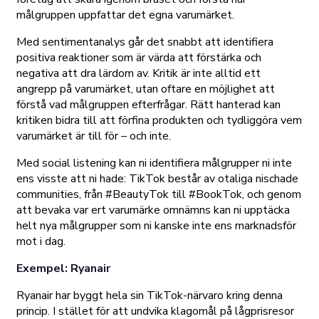
målgruppen uppfattar det egna varumärket.
Med sentimentanalys går det snabbt att identifiera
positiva reaktioner som är värda att förstärka och
negativa att dra lärdom av. Kritik är inte alltid ett
angrepp på varumärket, utan oftare en möjlighet att
förstå vad målgruppen efterfrågar. Rätt hanterad kan
kritiken bidra till att förfina produkten och tydliggöra vem
varumärket är till för – och inte.
Med social listening kan ni identifiera målgrupper ni inte
ens visste att ni hade: TikTok består av otaliga nischade
communities, från #BeautyTok till #BookTok, och genom
att bevaka var ert varumärke omnämns kan ni upptäcka
helt nya målgrupper som ni kanske inte ens marknadsför
mot i dag.
Exempel: Ryanair
Ryanair har byggt hela sin TikTok-närvaro kring denna
princip. I stället för att undvika klagomål på lågprisresor