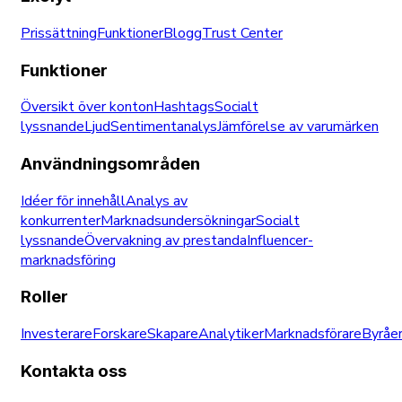
Prissättning
Funktioner
Blogg
Trust Center
Funktioner
Översikt över konton
Hashtags
Socialt
lyssnande
Ljud
Sentimentanalys
Jämförelse av varumärken
Användningsområden
Idéer för innehåll
Analys av
konkurrenter
Marknadsundersökningar
Socialt
lyssnande
Övervakning av prestanda
Influencer-
marknadsföring
Roller
Investerare
Forskare
Skapare
Analytiker
Marknadsförare
Byråe
Kontakta oss