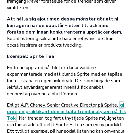
framgång kräver förståelse för de trender som driver
viraliteten.
Att hålla sig ajour med dessa mönster gör att ni
kan agera när de uppstår – eller till och med
förutse dem innan konkurrenterna upptäcker dem
.
Social listening säkrar inte bara er relevans; det kan
också inspirera er produktutveckling.
Exempel: Sprite Tea
En trend uppstod på TikTok där användare
experimenterade med att blanda Sprite med en tepåse
för att skapa en egen unik dryck. Det som började som
lekfullt användargenererat innehåll fick snabbt
genomslag över hela plattformen.
Enligt A.P. Chaney, Senior Creative Director på Sprite,
gj
orde en praktikant den initiala trendanalysen på Tik
Tok
. När trenden tog fart utnyttjade Sprite möjligheten
och lanserade officiellt Sprite + Tea som en ny produkt.
Ett tydligt exempel på hur social listening kan omvandla