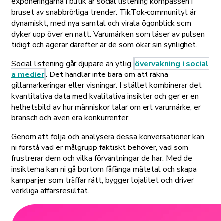
exponeringarna i butik är social listening kompassen i
bruset av snabbrörliga trender. TikTok‑communityt är
dynamiskt, med nya samtal och virala ögonblick som
dyker upp över en natt. Varumärken som läser av pulsen
tidigt och agerar därefter är de som ökar sin synlighet.
Social listening går djupare än ytlig
övervakning i social
a medier
. Det handlar inte bara om att räkna
gillamarkeringar eller visningar. I stället kombinerar det
kvantitativa data med kvalitativa insikter och ger er en
helhetsbild av hur människor talar om ert varumärke, er
bransch och även era konkurrenter.
Genom att följa och analysera dessa konversationer kan
ni förstå vad er målgrupp faktiskt behöver, vad som
frustrerar dem och vilka förväntningar de har. Med de
insikterna kan ni gå bortom fåfänga mätetal och skapa
kampanjer som träffar rätt, bygger lojalitet och driver
verkliga affärsresultat.