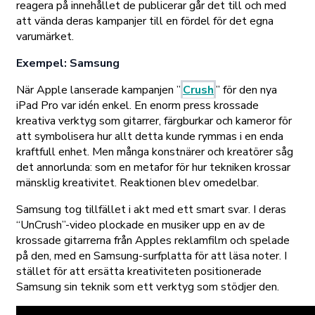
reagera på innehållet de publicerar går det till och med
att vända deras kampanjer till en fördel för det egna
varumärket.
Exempel: Samsung
När Apple lanserade kampanjen ”
Crush
” för den nya
iPad Pro var idén enkel. En enorm press krossade
kreativa verktyg som gitarrer, färgburkar och kameror för
att symbolisera hur allt detta kunde rymmas i en enda
kraftfull enhet. Men många konstnärer och kreatörer såg
det annorlunda: som en metafor för hur tekniken krossar
mänsklig kreativitet. Reaktionen blev omedelbar.
Samsung tog tillfället i akt med ett smart svar. I deras
“UnCrush”-video plockade en musiker upp en av de
krossade gitarrerna från Apples reklamfilm och spelade
på den, med en Samsung-surfplatta för att läsa noter. I
stället för att ersätta kreativiteten positionerade
Samsung sin teknik som ett verktyg som stödjer den.