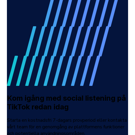
Kom igång med social listening på
TikTok redan idag
Starta en kostnadsfri 7-dagars provperiod eller kontakta
vårt team för en genomgång av plattformens funktioner
och potentiella användningsområden.